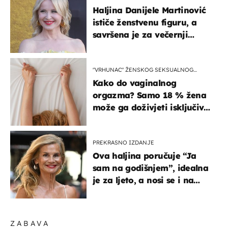
Haljina Danijele Martinović
ističe ženstvenu figuru, a
savršena je za večernji
izlazak na moru
"VRHUNAC" ŽENSKOG SEKSUALNOG
ISKUSTVA
Kako do vaginalnog
orgazma? Samo 18 % žena
može ga doživjeti isključivo
na ovaj način
PREKRASNO IZDANJE
Ova haljina poručuje “Ja
sam na godišnjem”, idealna
je za ljeto, a nosi se i na
zagrebačkoj špici
ZABAVA