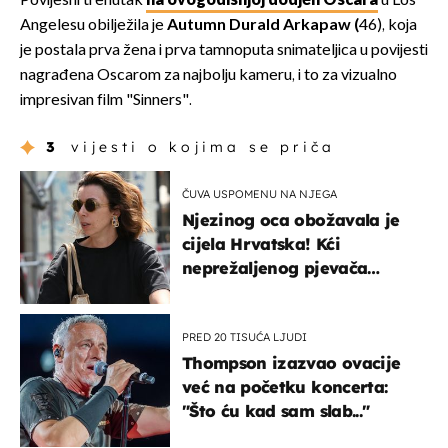
Povijesni trenutak
na ovogodišnjoj dodjeli Oscara
u Los
Angelesu obilježila je
Autumn Durald Arkapaw (
46), koja
je postala prva žena i prva tamnoputa snimateljica u povijesti
nagrađena Oscarom za najbolju kameru, i to za vizualno
impresivan film "Sinners".
3
vijesti o kojima se priča
ČUVA USPOMENU NA NJEGA
Njezinog oca obožavala je
cijela Hrvatska! Kći
neprežaljenog pjevača
projurila špicom na dva
kotača
PRED 20 TISUĆA LJUDI
Thompson izazvao ovacije
već na početku koncerta:
"Što ću kad sam slab..."