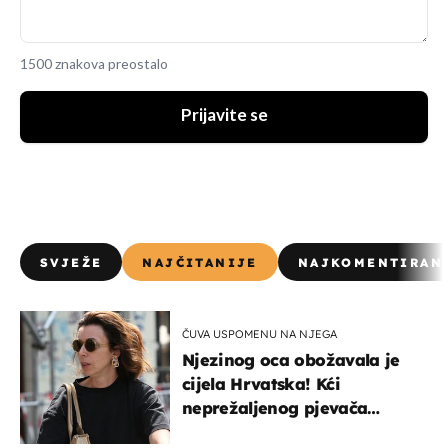
1500 znakova preostalo
Prijavite se
SVJEŽE
NAJČITANIJE
NAJKOMENTIRAN
ČUVA USPOMENU NA NJEGA
Njezinog oca obožavala je
cijela Hrvatska! Kći
neprežaljenog pjevača
projurila špicom na dva