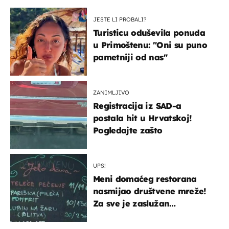
JESTE LI PROBALI?
Turisticu oduševila ponuda
u Primoštenu: "Oni su puno
pametniji od nas"
ZANIMLJIVO
Registracija iz SAD-a
postala hit u Hrvatskoj!
Pogledajte zašto
UPS!
Meni domaćeg restorana
nasmijao društvene mreže!
Za sve je zaslužan
urnebesan naziv jela