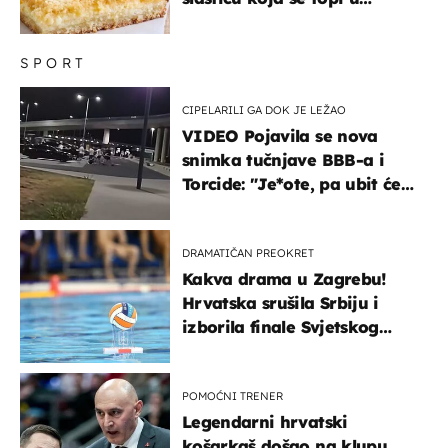
ustima
SPORT
CIPELARILI GA DOK JE LEŽAO
VIDEO Pojavila se nova
snimka tučnjave BBB-a i
Torcide: "Je*ote, pa ubit će
ga!"
DRAMATIČAN PREOKRET
Kakva drama u Zagrebu!
Hrvatska srušila Srbiju i
izborila finale Svjetskog
prvenstva
POMOĆNI TRENER
Legendarni hrvatski
košarkaš došao na klupu