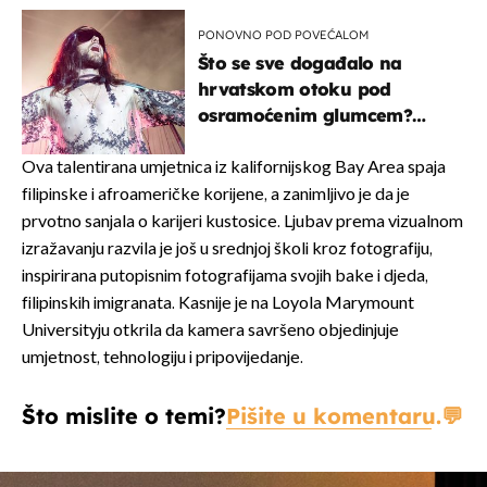
PONOVNO POD POVEĆALOM
Što se sve događalo na
hrvatskom otoku pod
osramoćenim glumcem?
Bizarni prizori i danas
izazivaju nevjericu
Ova talentirana umjetnica iz kalifornijskog Bay Area spaja
filipinske i afroameričke korijene, a zanimljivo je da je
prvotno sanjala o karijeri kustosice. Ljubav prema vizualnom
izražavanju razvila je još u srednjoj školi kroz fotografiju,
inspirirana putopisnim fotografijama svojih bake i djeda,
filipinskih imigranata. Kasnije je na Loyola Marymount
Universityju otkrila da kamera savršeno objedinjuje
umjetnost, tehnologiju i pripovijedanje.
Što mislite o temi?
Pišite u komentaru.