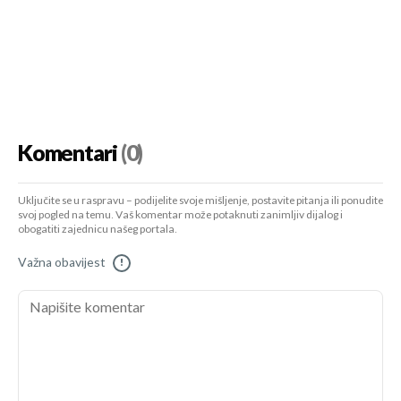
Komentari
(0)
Uključite se u raspravu – podijelite svoje mišljenje, postavite pitanja ili ponudite
svoj pogled na temu. Vaš komentar može potaknuti zanimljiv dijalog i
obogatiti zajednicu našeg portala.
Važna obavijest
!