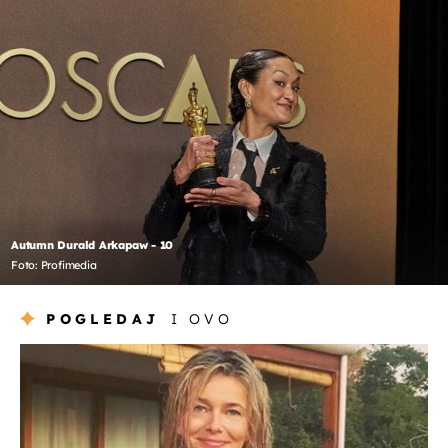
Autumn Durald Arkapaw - 10
Foto: Profimedia
POGLEDAJ
I OVO