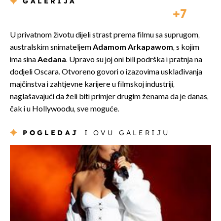
GALERIJA
7
U privatnom životu dijeli strast prema filmu sa suprugom,
australskim snimateljem
Adamom Arkapawom
, s kojim
ima sina
Aedana
. Upravo su joj oni bili podrška i pratnja na
dodjeli Oscara. Otvoreno govori o izazovima usklađivanja
majčinstva i zahtjevne karijere u filmskoj industriji,
naglašavajući da želi biti primjer drugim ženama da je danas,
čak i u Hollywoodu, sve moguće.
POGLEDAJ
I OVU GALERIJU