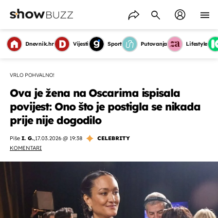
Dnevnik.hr
Vijesti
Sport
Putovanja
Lifestyle
VRLO POHVALNO!
Ova je žena na Oscarima ispisala
povijest: Ono što je postigla se nikada
prije nije dogodilo
Piše
I. G.
,
17.03.2026 @ 19:38
CELEBRITY
KOMENTARI
OMOGUĆI OBAVIJESTI