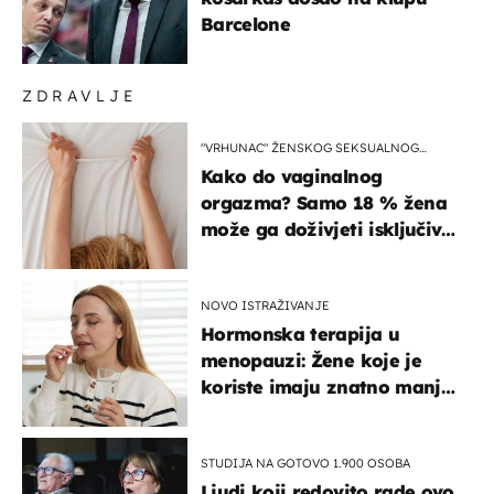
Barcelone
ZDRAVLJE
"VRHUNAC" ŽENSKOG SEKSUALNOG
ISKUSTVA
Kako do vaginalnog
orgazma? Samo 18 % žena
može ga doživjeti isključivo
na ovaj način
NOVO ISTRAŽIVANJE
Hormonska terapija u
menopauzi: Žene koje je
koriste imaju znatno manji
rizik od ovoga
STUDIJA NA GOTOVO 1.900 OSOBA
Ljudi koji redovito rade ovo