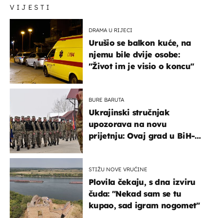
VIJESTI
DRAMA U RIJECI
Urušio se balkon kuće, na
njemu bile dvije osobe:
"Život im je visio o koncu"
BURE BARUTA
Ukrajinski stručnjak
upozorava na novu
prijetnju: Ovaj grad u BiH-u
bi mogao biti žarište
STIŽU NOVE VRUĆINE
Plovila čekaju, s dna izviru
čuda: "Nekad sam se tu
kupao, sad igram nogomet"