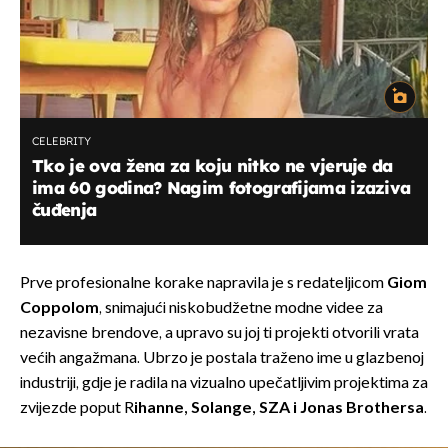
CELEBRITY
Tko je ova žena za koju nitko ne vjeruje da
ima 60 godina? Nagim fotografijama izaziva
čuđenja
Prve profesionalne korake napravila je s redateljicom
Giom
Coppolom
, snimajući niskobudžetne modne videe za
nezavisne brendove, a upravo su joj ti projekti otvorili vrata
većih angažmana. Ubrzo je postala traženo ime u glazbenoj
industriji, gdje je radila na vizualno upečatljivim projektima za
zvijezde poput R
ihanne, Solange, SZA i Jonas Brothersa
.