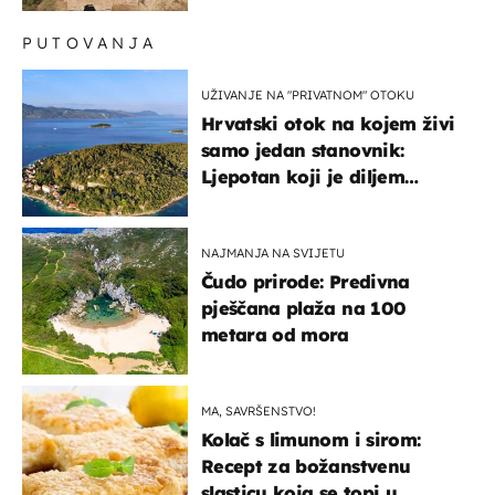
PUTOVANJA
UŽIVANJE NA "PRIVATNOM" OTOKU
Hrvatski otok na kojem živi
samo jedan stanovnik:
Ljepotan koji je diljem
svijeta poznat po svojem
"bijelom zlatu"
NAJMANJA NA SVIJETU
Čudo prirode: Predivna
pješčana plaža na 100
metara od mora
MA, SAVRŠENSTVO!
Kolač s limunom i sirom:
Recept za božanstvenu
slasticu koja se topi u