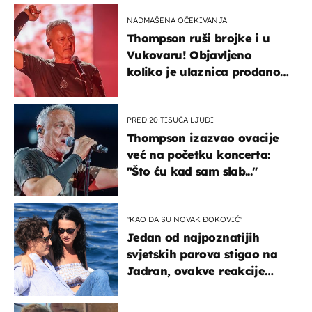
kotača
NADMAŠENA OČEKIVANJA
Thompson ruši brojke i u
Vukovaru! Objavljeno
koliko je ulaznica prodano
u kratkom vremenu
PRED 20 TISUĆA LJUDI
Thompson izazvao ovacije
već na početku koncerta:
"Što ću kad sam slab..."
"KAO DA SU NOVAK ĐOKOVIĆ"
Jedan od najpoznatijih
svjetskih parova stigao na
Jadran, ovakve reakcije
vjerojatno nisu očekivali