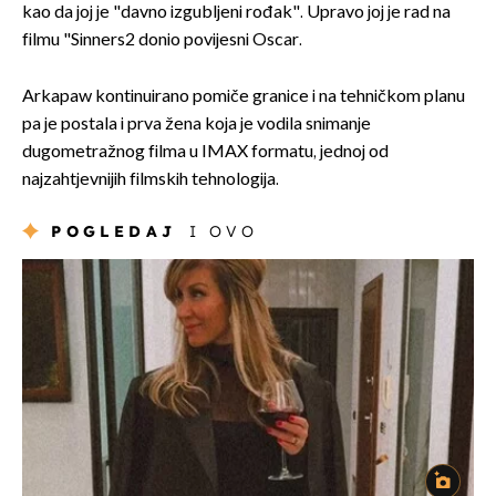
kao da joj je "davno izgubljeni rođak". Upravo joj je rad na
filmu "Sinners2 donio povijesni Oscar.
Arkapaw kontinuirano pomiče granice i na tehničkom planu
pa je postala i prva žena koja je vodila snimanje
dugometražnog filma u IMAX formatu, jednoj od
najzahtjevnijih filmskih tehnologija.
POGLEDAJ
I OVO