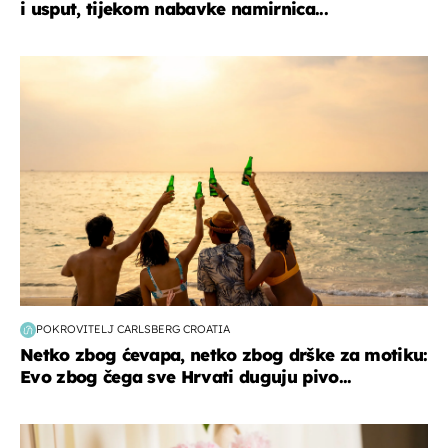
i usput, tijekom nabavke namirnica...
zanimljivosti
POKROVITELJ CARLSBERG CROATIA
Netko zbog ćevapa, netko zbog drške za motiku:
Evo zbog čega sve Hrvati duguju pivo...
moda & ljepota