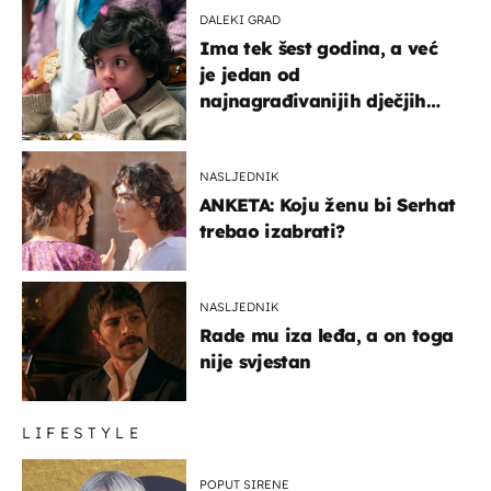
DALEKI GRAD
Ima tek šest godina, a već
je jedan od
najnagrađivanijih dječjih
glumaca
NASLJEDNIK
ANKETA: Koju ženu bi Serhat
trebao izabrati?
NASLJEDNIK
Rade mu iza leđa, a on toga
nije svjestan
LIFESTYLE
POPUT SIRENE