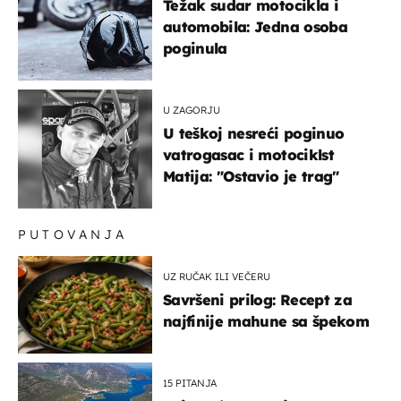
Težak sudar motocikla i
automobila: Jedna osoba
poginula
U ZAGORJU
U teškoj nesreći poginuo
vatrogasac i motociklst
Matija: "Ostavio je trag"
PUTOVANJA
UZ RUČAK ILI VEČERU
Savršeni prilog: Recept za
najfinije mahune sa špekom
15 PITANJA