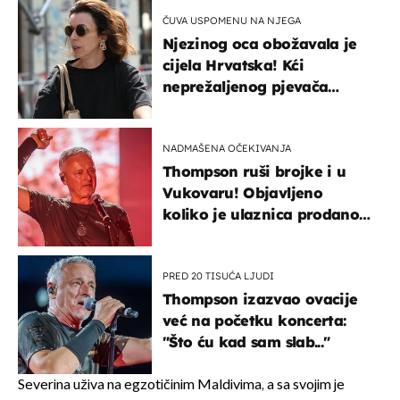
ČUVA USPOMENU NA NJEGA
Njezinog oca obožavala je
cijela Hrvatska! Kći
neprežaljenog pjevača
projurila špicom na dva
kotača
NADMAŠENA OČEKIVANJA
Thompson ruši brojke i u
Vukovaru! Objavljeno
koliko je ulaznica prodano
u kratkom vremenu
PRED 20 TISUĆA LJUDI
Thompson izazvao ovacije
već na početku koncerta:
"Što ću kad sam slab..."
Severina uživa na egzotičinim Maldivima, a sa svojim je