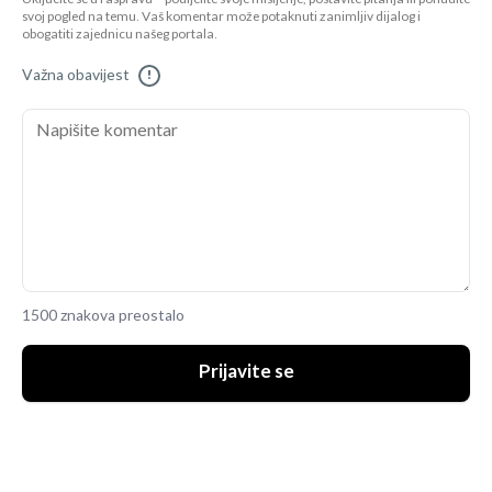
svoj pogled na temu. Vaš komentar može potaknuti zanimljiv dijalog i
obogatiti zajednicu našeg portala.
Važna obavijest
!
1500 znakova preostalo
Prijavite se