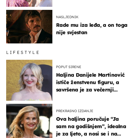
NASLJEDNIK
Rade mu iza leđa, a on toga
nije svjestan
LIFESTYLE
POPUT SIRENE
Haljina Danijele Martinović
ističe ženstvenu figuru, a
savršena je za večernji
izlazak na moru
PREKRASNO IZDANJE
Ova haljina poručuje “Ja
sam na godišnjem”, idealna
je za ljeto, a nosi se i na