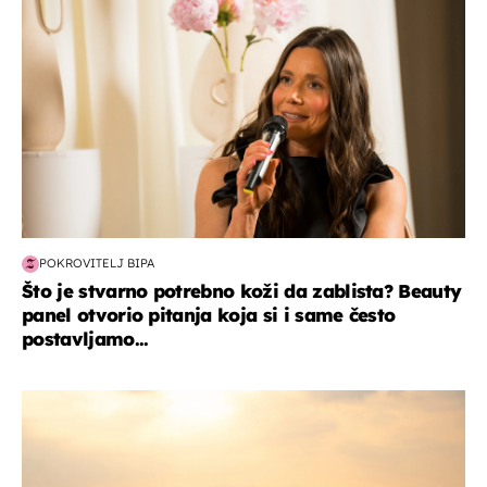
POKROVITELJ BIPA
Što je stvarno potrebno koži da zablista? Beauty
panel otvorio pitanja koja si i same često
postavljamo...
zanimljivosti