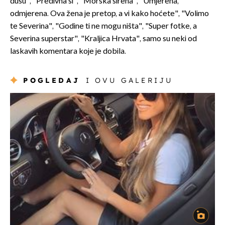
dušu", "Predivna si", "Morska sirena", "Umjerena,
odmjerena. Ova žena je pretop, a vi kako hoćete", "Volimo
te Severina", "Godine ti ne mogu ništa", "Super fotke, a
Severina superstar", "Kraljica Hrvata", samo su neki od
laskavih komentara koje je dobila.
POGLEDAJ
I OVU GALERIJU