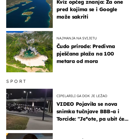
Kviz općeg znanja: Za one
pred kojima se i Google
može sakriti
NAJMANJA NA SVIJETU
Čudo prirode: Predivna
pješčana plaža na 100
metara od mora
SPORT
CIPELARILI GA DOK JE LEŽAO
VIDEO Pojavila se nova
snimka tučnjave BBB-a i
Torcide: "Je*ote, pa ubit će
ga!"