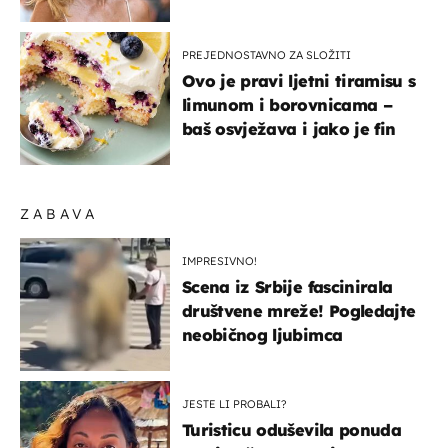
zagrebačkoj špici
PREJEDNOSTAVNO ZA SLOŽITI
Ovo je pravi ljetni tiramisu s
limunom i borovnicama –
baš osvježava i jako je fin
ZABAVA
IMPRESIVNO!
Scena iz Srbije fascinirala
društvene mreže! Pogledajte
neobičnog ljubimca
JESTE LI PROBALI?
Turisticu oduševila ponuda