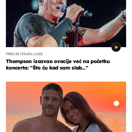
PRED 20 TISUĆA LJUDI
Thompson izazvao ovacije već na početku
koncerta: "Što ću kad sam slab..."