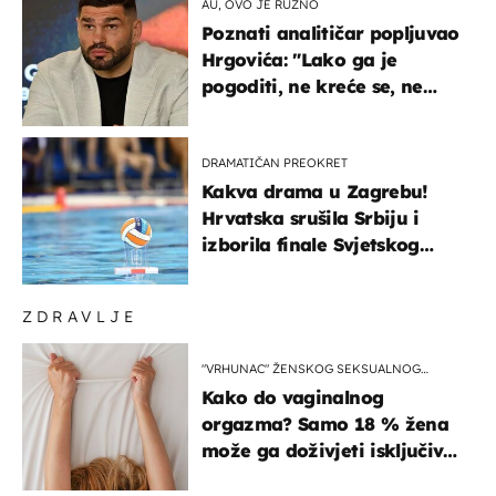
AU, OVO JE RUŽNO
Poznati analitičar popljuvao
Hrgovića: "Lako ga je
pogoditi, ne kreće se, ne
koristi noge..."
DRAMATIČAN PREOKRET
Kakva drama u Zagrebu!
Hrvatska srušila Srbiju i
izborila finale Svjetskog
prvenstva
ZDRAVLJE
"VRHUNAC" ŽENSKOG SEKSUALNOG
ISKUSTVA
Kako do vaginalnog
orgazma? Samo 18 % žena
može ga doživjeti isključivo
na ovaj način