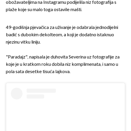
obožavateljima na Instagramu podijelila niz fotografija s
plaže koje su malo toga ostavile mašti.
49-godišnja pjevačica za uživanje je odabrala jednodijelni
badić s dubokim dekolteom, a koji je dodatno istaknuo
njezinu vitku liniju.
"Paradajz", napisala je duhovita Severina uz fotografije za
koje je u kratkom roku dobila niz komplimenata, i samo u
pola sata desetke tisuća lajkova.