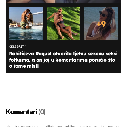
+
9
CELEBRITY
Rakitićeva Raquel otvorila ljetnu sezonu seksi
fotkama, a on joj u komentarima poručio što
o tome misli
Komentari
(0)
Uključite se u raspravu – podijelite svoje mišljenje, postavite pitanja ili ponudite