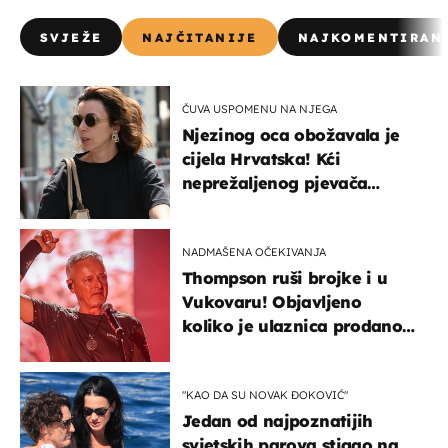
SVJEŽE
NAJČITANIJE
NAJKOMENTIRAN
ČUVA USPOMENU NA NJEGA
Njezinog oca obožavala je
cijela Hrvatska! Kći
neprežaljenog pjevača
projurila špicom na dva
kotača
NADMAŠENA OČEKIVANJA
Thompson ruši brojke i u
Vukovaru! Objavljeno
koliko je ulaznica prodano
u kratkom vremenu
"KAO DA SU NOVAK ĐOKOVIĆ"
Jedan od najpoznatijih
svjetskih parova stigao na