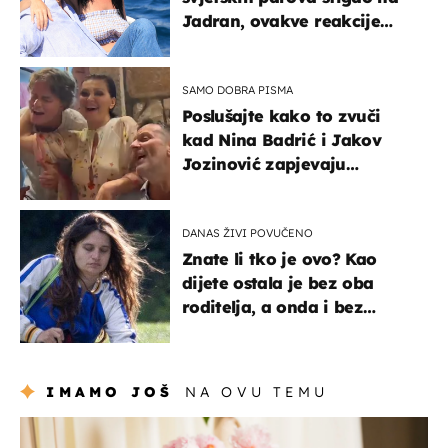
Jadran, ovakve reakcije
vjerojatno nisu očekivali
SAMO DOBRA PISMA
Poslušajte kako to zvuči
kad Nina Badrić i Jakov
Jozinović zapjevaju
Oliverov hit!
DANAS ŽIVI POVUČENO
Znate li tko je ovo? Kao
dijete ostala je bez oba
roditelja, a onda i bez
milijuna koje je trebala
naslijediti
IMAMO JOŠ
NA OVU TEMU
moda & ljepota