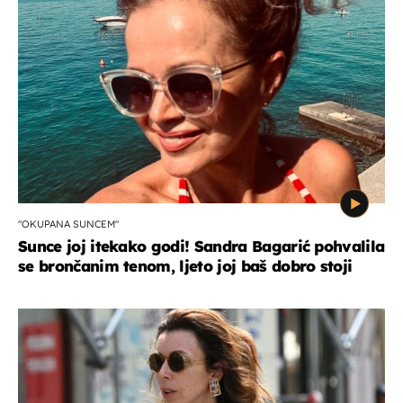
"OKUPANA SUNCEM"
Sunce joj itekako godi! Sandra Bagarić pohvalila
se brončanim tenom, ljeto joj baš dobro stoji