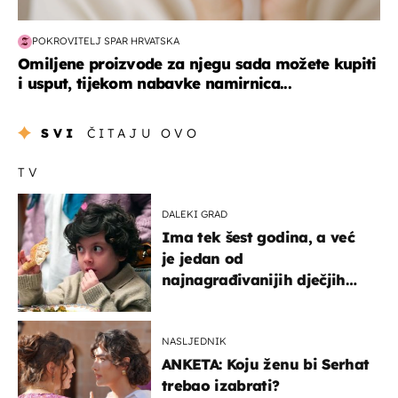
POKROVITELJ SPAR HRVATSKA
Omiljene proizvode za njegu sada možete kupiti
i usput, tijekom nabavke namirnica...
SVI
ČITAJU OVO
TV
DALEKI GRAD
Ima tek šest godina, a već
je jedan od
najnagrađivanijih dječjih
glumaca
NASLJEDNIK
ANKETA: Koju ženu bi Serhat
trebao izabrati?