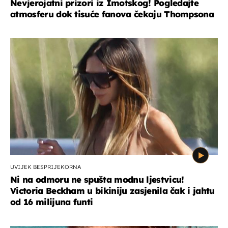
Nevjerojatni prizori iz Imotskog! Pogledajte
atmosferu dok tisuće fanova čekaju Thompsona
UVIJEK BESPRIJEKORNA
Ni na odmoru ne spušta modnu ljestvicu!
Victoria Beckham u bikiniju zasjenila čak i jahtu
od 16 milijuna funti