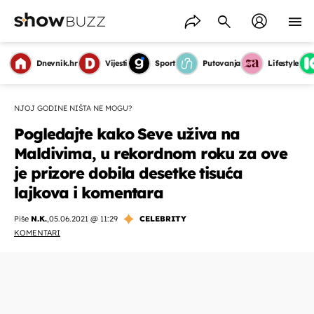
Dnevnik.hr
Vijesti
Sport
Putovanja
Lifestyle
NJOJ GODINE NIŠTA NE MOGU?
Pogledajte kako Seve uživa na
Maldivima, u rekordnom roku za ove
je prizore dobila desetke tisuća
lajkova i komentara
Piše
N.K.
,
05.06.2021 @ 11:29
CELEBRITY
KOMENTARI
OMOGUĆI OBAVIJESTI