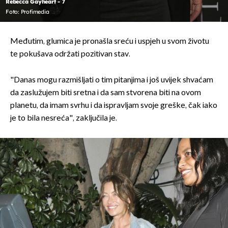
Rebecca Gayheart - 7
Foto: Profimedia
Međutim, glumica je pronašla sreću i uspjeh u svom životu
te pokušava održati pozitivan stav.
"Danas mogu razmišljati o tim pitanjima i još uvijek shvaćam
da zaslužujem biti sretna i da sam stvorena biti na ovom
planetu, da imam svrhu i da ispravljam svoje greške, čak iako
je to bila nesreća", zaključila je.