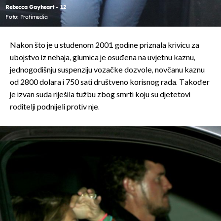
Rebecca Gayheart - 12
Foto: Profimedia
Nakon što je u studenom 2001. godine priznala krivicu za
ubojstvo iz nehaja, glumica je osuđena na uvjetnu kaznu,
jednogodišnju suspenziju vozačke dozvole, novčanu kaznu
od 2800 dolara i 750 sati društveno korisnog rada. Također
je izvan suda riješila tužbu zbog smrti koju su djetetovi
roditelji podnijeli protiv nje.