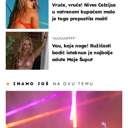
Vruće, vruće! Nives Celzijus
u vatrenom kupaćem malo
je toga prepustila mašti
"UUUUUUFFFF"
Vau, koje noge! Ružičasti
badić istaknuo je najbolje
adute Maje Šuput
IMAMO JOŠ
NA OVU TEMU
kultura & zabava