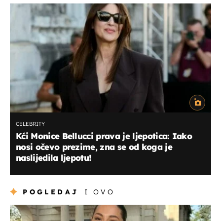
CELEBRITY
Kći Monice Bellucci prava je ljepotica: Iako
nosi očevo prezime, zna se od koga je
naslijedila ljepotu!
POGLEDAJ
I OVO