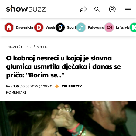
Dnevnik.hr
Vijesti
Sport
Putovanja
Lifestyle
"NISAM ŽELJELA ŽIVJETI..."
O kobnoj nesreći u kojoj je slavna
glumica usmrtila dječaka i danas se
priča: "Borim se..."
Piše
I.G.
,
05.03.2025 @ 20:40
CELEBRITY
KOMENTARI
OMOGUĆI OBAVIJESTI