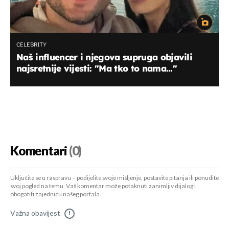
CELEBRITY
Naš influencer i njegova supruga objavili
najsretnije vijesti: ''Ma tko to nama...''
Komentari
(0)
Uključite se u raspravu – podijelite svoje mišljenje, postavite pitanja ili ponudite
svoj pogled na temu. Vaš komentar može potaknuti zanimljiv dijalog i
obogatiti zajednicu našeg portala.
Važna obavijest
!