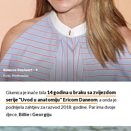
Rebecca Gayheart - 9
Foto: Profimedia
Glumica je inače bila
14 godina u braku sa zvijezdom
serije "Uvod u anatomiju" Ericom Daneom
, a onda je
podnijela zahtjev za razvod 2018. godine. Par ima dvoje
djece,
Billie
i
Georgiju
.