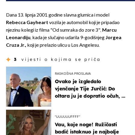
Dana 13. lipnja 2001. godine slavna glumica i model
Rebecca Gayheart
vozila je automobil koji je pripadao
njezinu kolegi iz filma "Od sumraka do zore 3",
Marcu
Leonardiju
, kada je slučajno udarila 9-godišnjeg
Jorgea
Cruza Jr.,
koji je prelazio ulicu u Los Angelesu.
3
vijesti o kojima se priča
RASKOŠNA PROSLAVA
Ovako je izgledalo
vjenčanje Tije Jurčić: Do
oltara ju je dopratio očuh, a
slavilo se uz Olivera i Rozgu
"UUUUUUFFFF"
Vau, koje noge! Ružičasti
badić istaknuo je najbolje