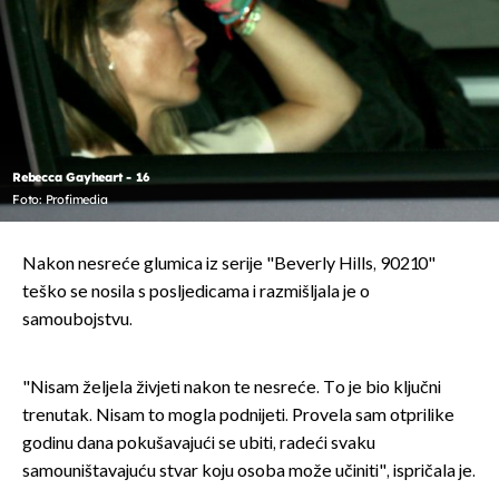
Rebecca Gayheart - 16
Foto: Profimedia
Nakon nesreće glumica iz serije "Beverly Hills, 90210"
teško se nosila s posljedicama i razmišljala je o
samoubojstvu.
"Nisam željela živjeti nakon te nesreće. To je bio ključni
trenutak. Nisam to mogla podnijeti. Provela sam otprilike
godinu dana pokušavajući se ubiti, radeći svaku
samouništavajuću stvar koju osoba može učiniti", ispričala je.