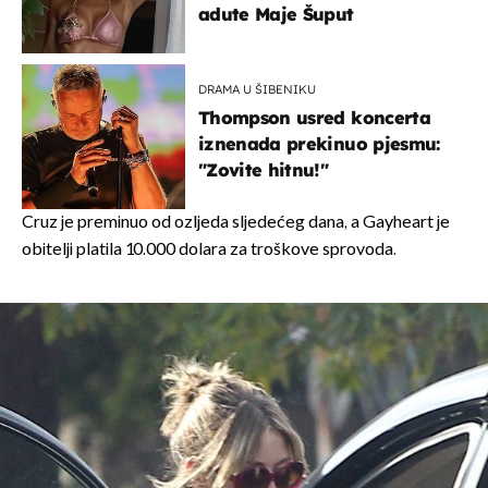
adute Maje Šuput
DRAMA U ŠIBENIKU
Thompson usred koncerta
iznenada prekinuo pjesmu:
"Zovite hitnu!"
Cruz je preminuo od ozljeda sljedećeg dana, a Gayheart je
obitelji platila 10.000 dolara za troškove sprovoda.