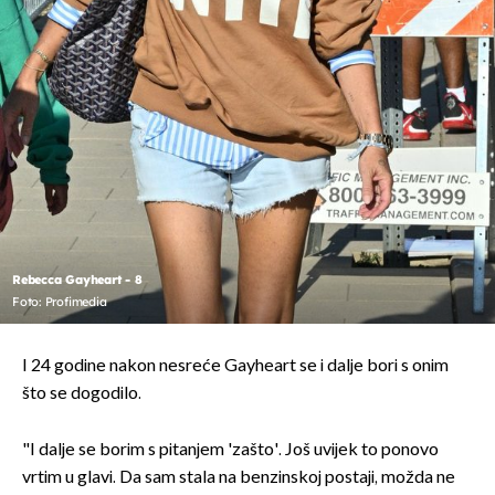
Rebecca Gayheart - 8
Foto: Profimedia
I 24 godine nakon nesreće Gayheart se i dalje bori s onim
što se dogodilo.
"I dalje se borim s pitanjem 'zašto'. Još uvijek to ponovo
vrtim u glavi. Da sam stala na benzinskoj postaji, možda ne