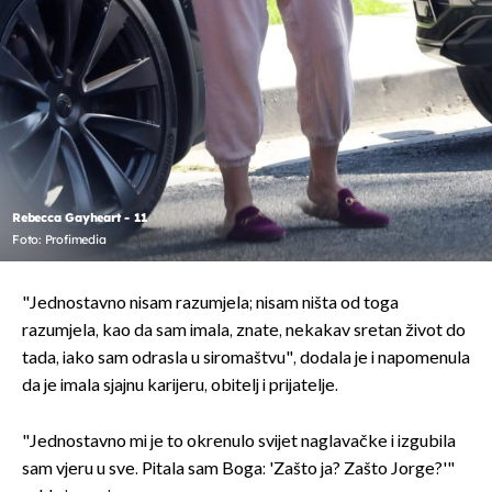
Rebecca Gayheart - 11
Foto: Profimedia
"Jednostavno nisam razumjela; nisam ništa od toga
razumjela, kao da sam imala, znate, nekakav sretan život do
tada, iako sam odrasla u siromaštvu", dodala je i napomenula
da je imala sjajnu karijeru, obitelj i prijatelje.
"Jednostavno mi je to okrenulo svijet naglavačke i izgubila
sam vjeru u sve. Pitala sam Boga: 'Zašto ja? Zašto Jorge?'"