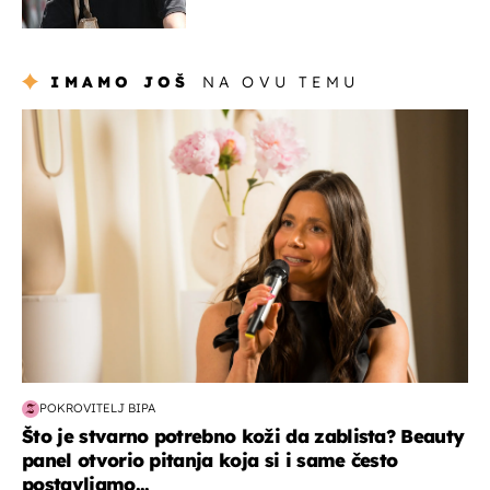
projurila špicom na dva
kotača
IMAMO JOŠ
NA OVU TEMU
moda & ljepota
POKROVITELJ BIPA
Što je stvarno potrebno koži da zablista? Beauty
panel otvorio pitanja koja si i same često
postavljamo...