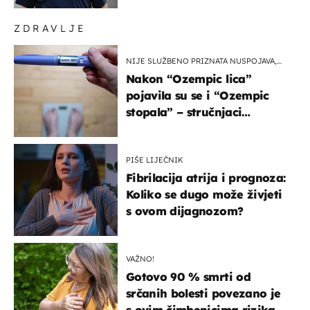
ZDRAVLJE
NIJE SLUŽBENO PRIZNATA NUSPOJAVA,
ALI ...
Nakon “Ozempic lica”
pojavila su se i “Ozempic
stopala” – stručnjaci
objašnjavaju što se događa
PIŠE LIJEČNIK
Fibrilacija atrija i prognoza:
Koliko se dugo može živjeti
s ovom dijagnozom?
VAŽNO!
Gotovo 90 % smrti od
srčanih bolesti povezano je
s ovim čimbenicima rizika