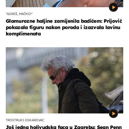
"GORIŠ, MAČKO!"
Glamurozne haljine zamijenila badićem: Prijović
pokazala figuru nakon poroda i izazvala lavinu
komplimenata
TROSTRUKI OSKAROVAC
Još jedna holivudska faca u Zagrebu: Sean Penn