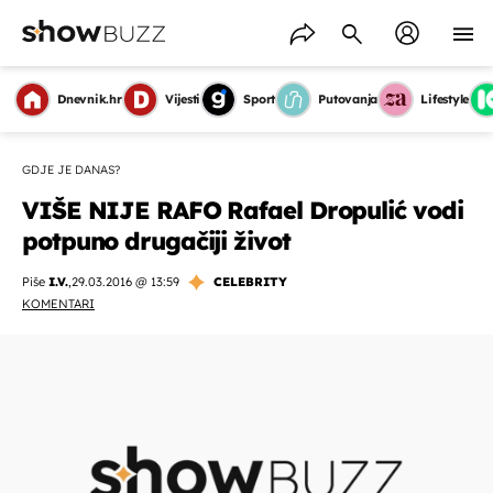
Dnevnik.hr
Vijesti
Sport
Putovanja
Lifestyle
GDJE JE DANAS?
VIŠE NIJE RAFO Rafael Dropulić vodi
potpuno drugačiji život
Piše
I.V.
,
29.03.2016 @ 13:59
CELEBRITY
KOMENTARI
OMOGUĆI OBAVIJESTI