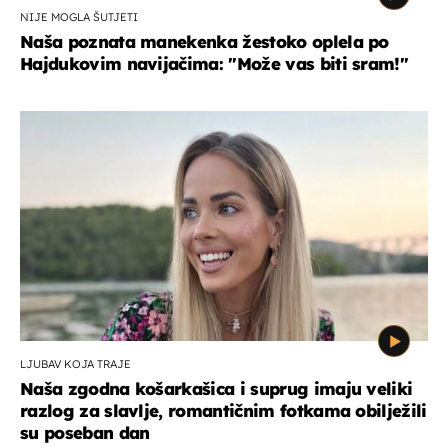
NIJE MOGLA ŠUTJETI
Naša poznata manekenka žestoko oplela po
Hajdukovim navijačima: "Može vas biti sram!"
LJUBAV KOJA TRAJE
Naša zgodna košarkašica i suprug imaju veliki
razlog za slavlje, romantičnim fotkama obilježili
su poseban dan