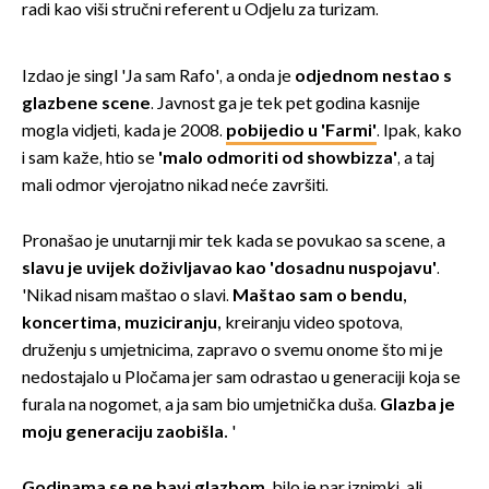
radi kao viši stručni referent u Odjelu za turizam.
Izdao je singl 'Ja sam Rafo', a onda je
odjednom nestao s
glazbene scene
. Javnost ga je tek pet godina kasnije
mogla vidjeti, kada je 2008.
pobijedio u 'Farmi'
. Ipak, kako
i sam kaže, htio se
'malo odmoriti od showbizza'
, a taj
mali odmor vjerojatno nikad neće završiti.
Pronašao je unutarnji mir tek kada se povukao sa scene, a
slavu je uvijek doživljavao kao 'dosadnu nuspojavu'
.
'Nikad nisam maštao o slavi.
Maštao sam o bendu,
koncertima, muziciranju,
kreiranju video spotova,
druženju s umjetnicima, zapravo o svemu onome što mi je
nedostajalo u Pločama jer sam odrastao u generaciji koja se
furala na nogomet, a ja sam bio umjetnička duša.
Glazba je
moju generaciju zaobišla.
'
Godinama se ne bavi glazbom
, bilo je par iznimki, ali