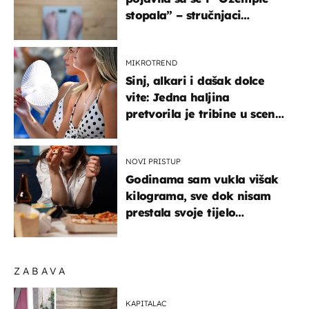
stopala” – stručnjaci
objašnjavaju što se događa
MIKROTREND
Sinj, alkari i dašak dolce
vite: Jedna haljina
pretvorila je tribine u scenu
iz talijanskog filma
NOVI PRISTUP
Godinama sam vukla višak
kilograma, sve dok nisam
prestala svoje tijelo
doživljavati kao kontejner
ZABAVA
KAPITALAC