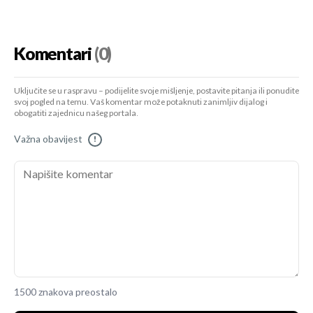
Komentari
(0)
Uključite se u raspravu – podijelite svoje mišljenje, postavite pitanja ili ponudite
svoj pogled na temu. Vaš komentar može potaknuti zanimljiv dijalog i
obogatiti zajednicu našeg portala.
Važna obavijest
!
1500 znakova preostalo