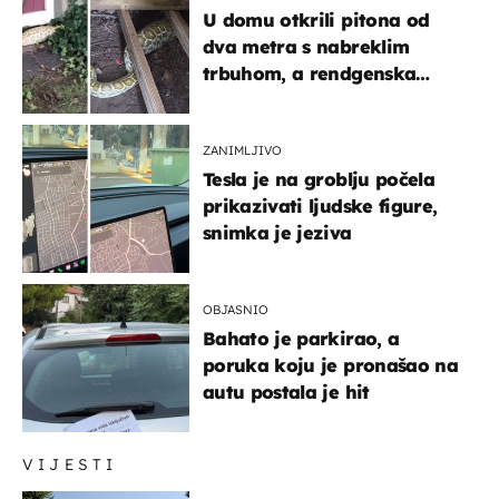
U domu otkrili pitona od
dva metra s nabreklim
trbuhom, a rendgenska
snimka otkrila posljednji
obrok
ZANIMLJIVO
Tesla je na groblju počela
prikazivati ljudske figure,
snimka je jeziva
OBJASNIO
Bahato je parkirao, a
poruka koju je pronašao na
autu postala je hit
VIJESTI