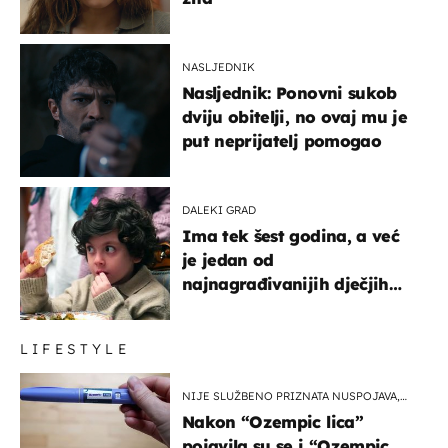
NASLJEDNIK
Nasljednik: Ponovni sukob
dviju obitelji, no ovaj mu je
put neprijatelj pomogao
DALEKI GRAD
Ima tek šest godina, a već
je jedan od
najnagrađivanijih dječjih
glumaca
LIFESTYLE
NIJE SLUŽBENO PRIZNATA NUSPOJAVA,
ALI ...
Nakon “Ozempic lica”
pojavila su se i “Ozempic