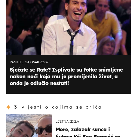
PAMTITE GA OVAKVOG?
Sjećate se Rafe? Isplivale su fotke snimljene
nakon noći koja mu je promijenila život, a
onda je odlučio nestati!
3
vijesti o kojima se priča
LJETNA IDILA
More, zalazak sunca i
ljubav: Kći Ene Begović sa