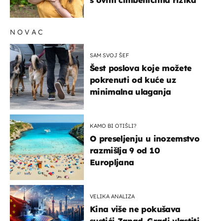
NOVAC
SAM SVOJ ŠEF
Šest poslova koje možete
pokrenuti od kuće uz
minimalna ulaganja
KAMO BI OTIŠLI?
O preseljenju u inozemstvo
razmišlja 9 od 10
Europljana
VELIKA ANALIZA
Kina više ne pokušava
sustići Zapad. Gradi vlastiti