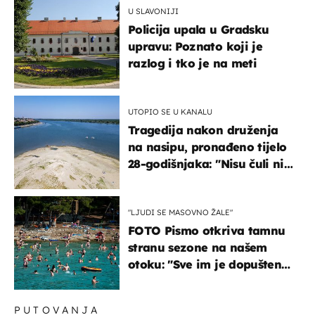
U SLAVONIJI
Policija upala u Gradsku
upravu: Poznato koji je
razlog i tko je na meti
UTOPIO SE U KANALU
Tragedija nakon druženja
na nasipu, pronađeno tijelo
28-godišnjaka: "Nisu čuli ni
jauk ni poziv upomoć"
"LJUDI SE MASOVNO ŽALE"
FOTO Pismo otkriva tamnu
stranu sezone na našem
otoku: "Sve im je dopušteno!
Izlijevaju fekalije u more,
na plažama se dobije kožni
PUTOVANJA
osip"