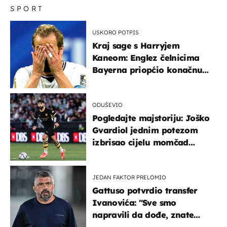
SPORT
USKORO POTPIS
Kraj sage s Harryjem
Kaneom: Englez čelnicima
Bayerna priopćio konačnu
odluku
ODUŠEVIO
Pogledajte majstoriju: Joško
Gvardiol jednim potezom
izbrisao cijelu momčad
Atletica
JEDAN FAKTOR PRELOMIO
Gattuso potvrdio transfer
Ivanovića: "Sve smo
napravili da dođe, znate
kamo je otišao..."