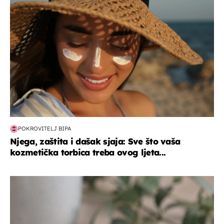
POKROVITELJ BIPA
Njega, zaštita i dašak sjaja: Sve što vaša
kozmetička torbica treba ovog ljeta...
hrana i piće