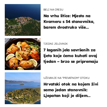
BELI NA CRESU
Na vrhu litice: Mjesto na
Kvarneru s 54 stanovnika,
barem dvostruko više
mačaka i pogledom od
kojega zastaje dah
TJEDNI JELOVNIK
7 laganih jela savršenih za
ljeto koje ćemo kuhati ovaj
tjedan – brzo se pripremaju
UŽIVANJE NA "PRIVATNOM" OTOKU
Hrvatski otok na kojem živi
samo jedan stanovnik:
Ljepotan koji je diljem
svijeta poznat po svojem
"bijelom zlatu"