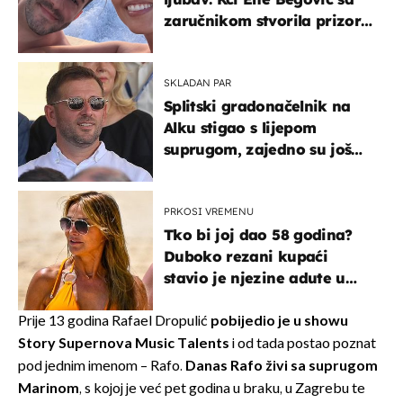
zaručnikom stvorila prizor
kao s razglednice
SKLADAN PAR
Splitski gradonačelnik na
Alku stigao s lijepom
suprugom, zajedno su još
od fakulteta
PRKOSI VREMENU
Tko bi joj dao 58 godina?
Duboko rezani kupaći
stavio je njezine adute u
prvi plan
Prije 13 godina Rafael Dropulić
pobijedio je u showu
Story Supernova Music Talents
i od tada postao poznat
pod jednim imenom – Rafo.
Danas Rafo živi sa suprugom
Marinom
, s kojoj je već pet godina u braku, u Zagrebu te