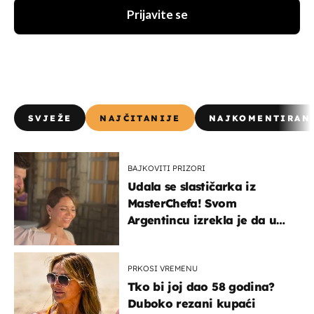
Prijavite se
SVJEŽE
NAJČITANIJE
NAJKOMENTIRAN
BAJKOVITI PRIZORI
Udala se slastičarka iz
MasterChefa! Svom
Argentincu izrekla je da u
rodnoj Hercegovini
PRKOSI VREMENU
Tko bi joj dao 58 godina?
Duboko rezani kupaći