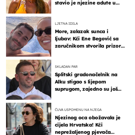
stavio je njezine adute u
prvi plan
LJETNA IDILA
More, zalazak sunca i
ljubav: Kći Ene Begović sa
zaručnikom stvorila prizor
kao s razglednice
SKLADAN PAR
Splitski gradonačelnik na
Alku stigao s lijepom
suprugom, zajedno su još
od fakulteta
ČUVA USPOMENU NA NJEGA
Njezinog oca obožavala je
cijela Hrvatska! Kći
neprežaljenog pjevača