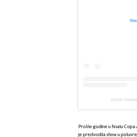
Vie
A post share
Prošle godine u finalu Copa
je predvodila
show
u poluvre