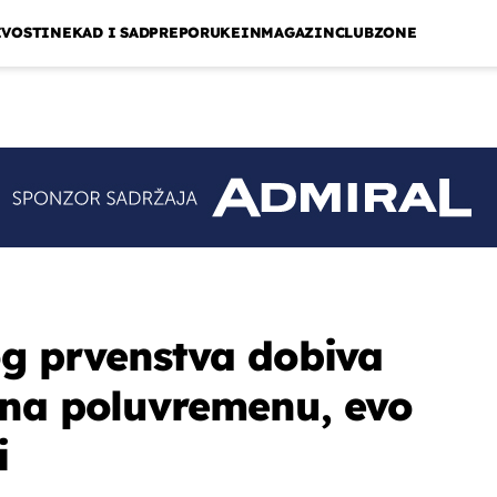
IVOSTI
NEKAD I SAD
PREPORUKE
INMAGAZIN
CLUBZONE
og prvenstva dobiva
 na poluvremenu, evo
i