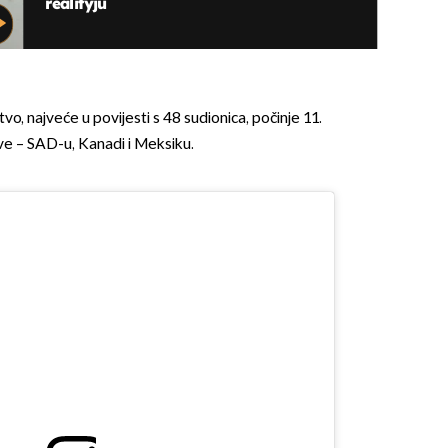
realityju
, najveće u povijesti s 48 sudionica, počinje 11.
žave – SAD-u, Kanadi i Meksiku.