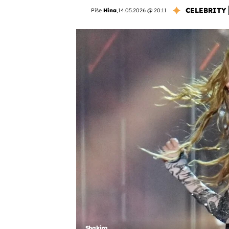
CELEBRITY
Piše
Hina
,
14.05.2026 @ 20:11
Shakira