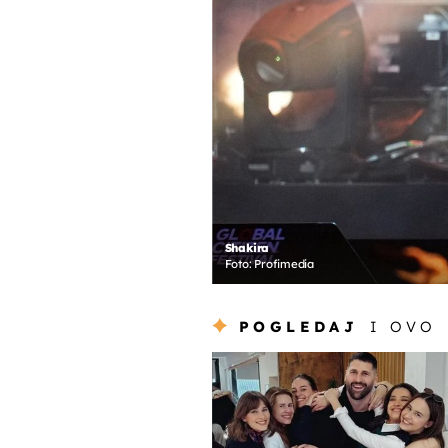
Shakira
Foto: Profimedia
POGLEDAJ
I OVO