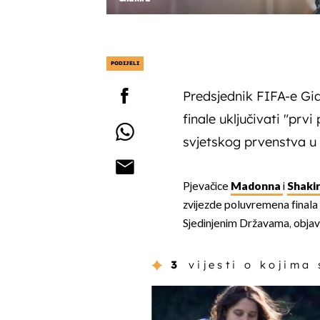
PODIJELI
Predsjednik FIFA-e Gia
finale uključivati ​​"pr
svjetskog prvenstva u
Pjevačice
Madonna
i
Shaki
zvijezde poluvremena finala
Sjedinjenim Državama, objavil
3
vijesti o kojima