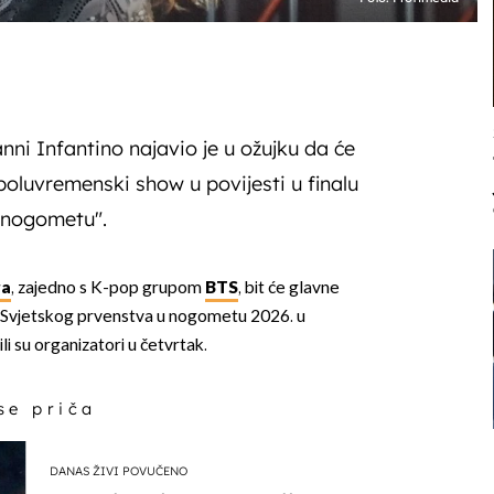
nni Infantino najavio je u ožujku da će
vi poluvremenski show u povijesti u finalu
 nogometu".
ra
, zajedno s K-pop grupom
BTS
, bit će glavne
 Svjetskog prvenstva u nogometu 2026. u
i su organizatori u četvrtak.
 se priča
DANAS ŽIVI POVUČENO