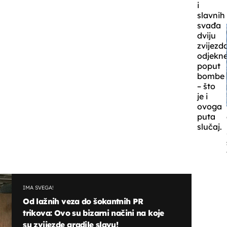
i
slavnih
svađa
dviju
zvijezd
odjekn
poput
bombe
– što
je i
ovoga
puta
slučaj.
IMA SVEGA!
Od lažnih veza do šokantnih PR
trikova: Ovo su bizarni načini na koje
su zvijezde gradile slavu!