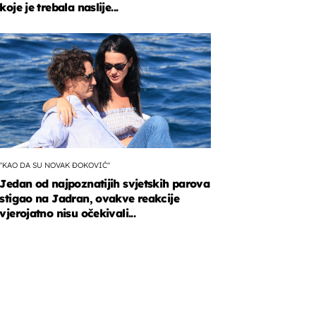
koje je trebala naslije...
a
e
"KAO DA SU NOVAK ĐOKOVIĆ"
Jedan od najpoznatijih svjetskih parova
stigao na Jadran, ovakve reakcije
vjerojatno nisu očekivali...