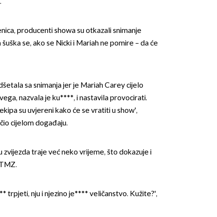
.
nica, producenti showa su otkazali snimanje
 a šuška se, ako se Nicki i Mariah ne pomire – da će
dšetala sa snimanja jer je Mariah Carey cijelo
OMOGUĆI OBAVIJESTI
vega, nazvala je ku****, i nastavila provocirati.
ekipa su uvjereni kako će se vratiti u show',
dočio cijelom događaju.
 zvijezda traje već neko vrijeme, što dokazuje i
o TMZ.
 trpjeti, nju i njezino je**** veličanstvo. Kužite?',