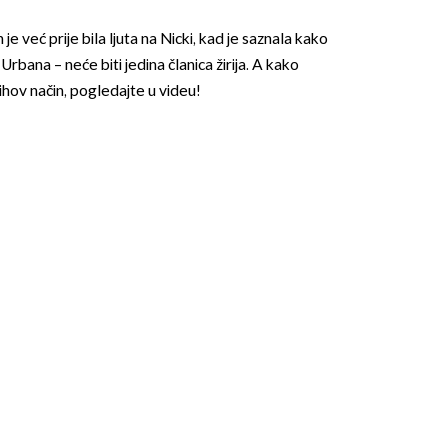
e već prije bila ljuta na Nicki, kad je saznala kako
rbana – neće biti jedina članica žirija. A kako
jihov način, pogledajte u videu!