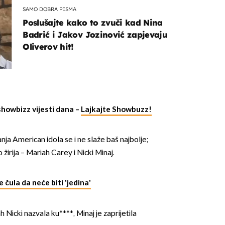
SAMO DOBRA PISMA
Poslušajte kako to zvuči kad Nina
Badrić i Jakov Jozinović zapjevaju
Oliverov hit!
showbizz vijesti dana –
Lajkajte Showbuzz!
nja American idola se i ne slaže baš najbolje;
o žirija – Mariah Carey i Nicki Minaj.
e čula da neće biti 'jedina'
 Nicki nazvala ku****, Minaj je zaprijetila