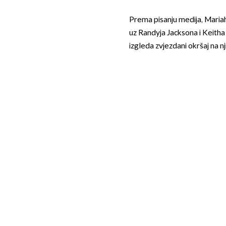
Prema pisanju medija, Mariah j
uz Randyja Jacksona i Keitha U
izgleda zvjezdani okršaj na n