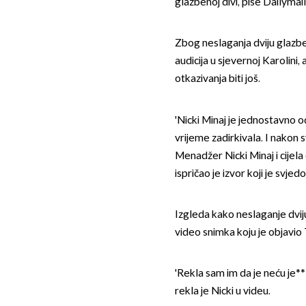
glazbenoj divi, piše Dailymail
Zbog neslaganja dviju glazbe
audicija u sjevernoj Karolini,
otkazivanja biti još.
'Nicki Minaj je jednostavno o
vrijeme zadirkivala. I nakon s
Menadžer Nicki Minaj i cijela 
ispričao je izvor koji je svje
Izgleda kako neslaganje dviju
video snimka koju je objavi
'Rekla sam im da je neću je****
rekla je Nicki u videu.