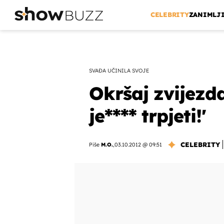
CELEBRITY
ZANIMLJ
SVAĐA UČINILA SVOJE
Okršaj zvijezd
je**** trpjeti!'
CELEBRITY
Piše
M.O.
,
03.10.2012 @ 09:51