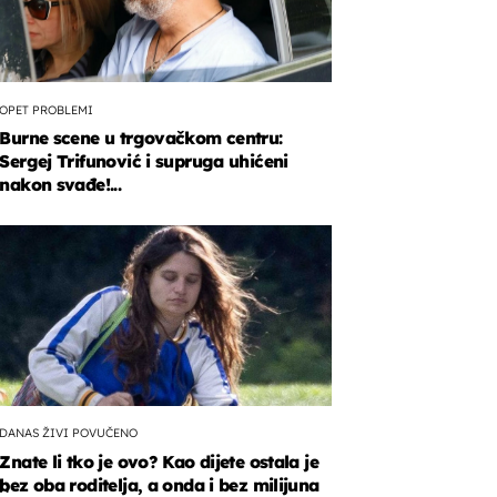
OPET PROBLEMI
Burne scene u trgovačkom centru:
Sergej Trifunović i supruga uhićeni
nakon svađe!...
DANAS ŽIVI POVUČENO
Znate li tko je ovo? Kao dijete ostala je
bez oba roditelja, a onda i bez milijuna
ih