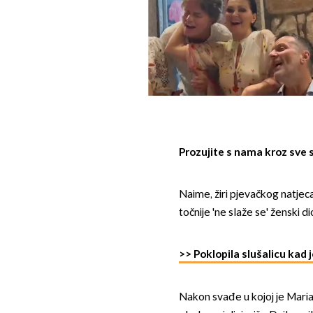
Prozujite s nama kroz sve 
Naime, žiri pjevačkog natjeca
točnije 'ne slaže se' ženski di
>> Poklopila slušalicu kad j
Nakon svađe u kojoj je Mariah