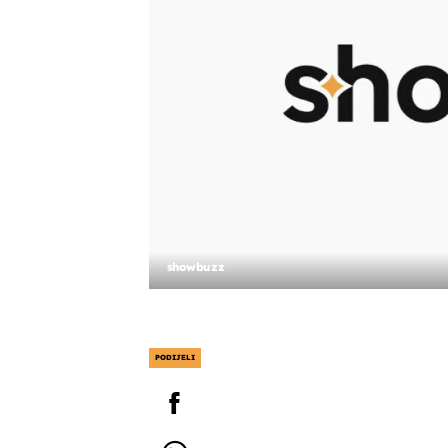
showbuzz
PODIJELI