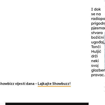
I dok
se na
radiop
prigod
pjesm
stvara
božićni
ugođaj,
Tonči
Huljić
drži
neki
svoj
glazben
pravac.
showbizz vijesti dana –
Lajkajte Showbuzz!