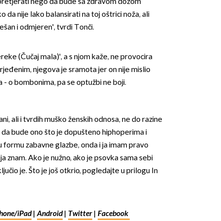
 pretjerati nego da bude sa zdravom dozom
da nije lako balansirati na toj oštrici noža, ali
ešan i odmjeren', tvrdi Tonči.
reke (Čučaj mala)', a s njom kaže, ne provocira
rjeđenim, njegova je sramota jer on nije mislio
a - o bombonima, pa se optužbi ne boji.
OMOGUĆI OBAVIJESTI
ani, ali i tvrdih muško ženskih odnosa, ne do razine
ali da bude ono što je dopušteno hiphoperima i
 u formu zabavne glazbe, onda i ja imam pravo
što ja znam. Ako je nužno, ako je psovka sama sebi
jučio je. Što je još otkrio, pogledajte u prilogu In
hone/iPad
|
Android
|
Twitter
|
Facebook