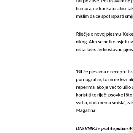
fali pozitive. Pokušavam ne
humora, ne karikaturalno, tako 
mislim da ce spot ispasti smij
Riječ je o novoj pjesmu 'Keke
nikog. Ako se netko osjeti uv
ništa loše. Jednostavno pjev
'Bit će pjesama o receptu, hr
pornografije, to mi ne leži, 
reperima, ako je već to ušlo
koristiti te riječi, psovke i 
svrha, onda nema smisla', zakl
Magazina!
DNEVNIK.hr pratite putem
iP