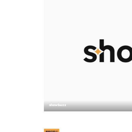
showbuzz
PODIJELI