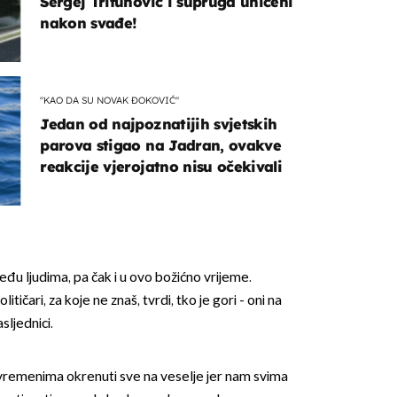
Sergej Trifunović i supruga uhićeni
nakon svađe!
"KAO DA SU NOVAK ĐOKOVIĆ"
Jedan od najpoznatijih svjetskih
parova stigao na Jadran, ovakve
reakcije vjerojatno nisu očekivali
eđu ljudima, pa čak i u ovo božićno vrijeme.
tičari, za koje ne znaš, tvrdi, tko je gori - oni na
asljednici.
 vremenima okrenuti sve na veselje jer nam svima