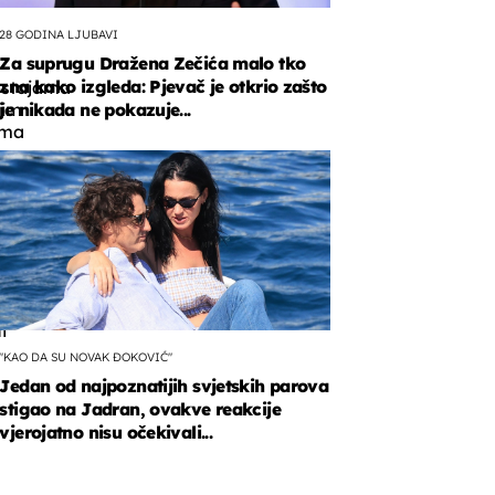
28 GODINA LJUBAVI
Za suprugu Dražena Zečića malo tko
zna kako izgleda: Pjevač je otkrio zašto
ostajama
nim
je nikada ne pokazuje...
ama
i
"KAO DA SU NOVAK ĐOKOVIĆ"
Jedan od najpoznatijih svjetskih parova
stigao na Jadran, ovakve reakcije
vjerojatno nisu očekivali...