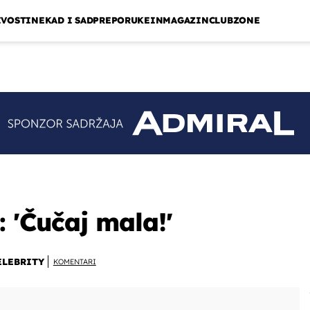
IVOSTI
NEKAD I SAD
PREPORUKE
INMAGAZIN
CLUBZONE
 'Čučaj mala!'
ELEBRITY
KOMENTARI