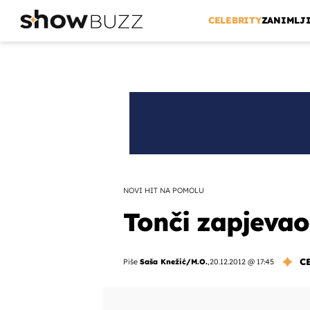
CELEBRITY
ZANIMLJ
NOVI HIT NA POMOLU
Tonči zapjevao:
C
Piše
Saša Knežić/M.O.
,
20.12.2012 @ 17:45