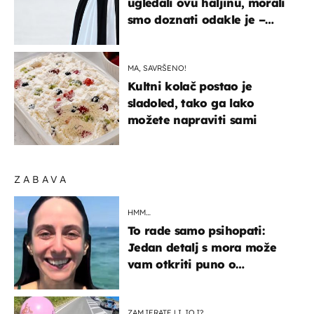
ugledali ovu haljinu, morali
smo doznati odakle je –
košta samo 18 eura
MA, SAVRŠENO!
Kultni kolač postao je
sladoled, tako ga lako
možete napraviti sami
ZABAVA
HMM…
To rade samo psihopati:
Jedan detalj s mora može
vam otkriti puno o
prijateljima
ZAMJERATE LI JOJ?