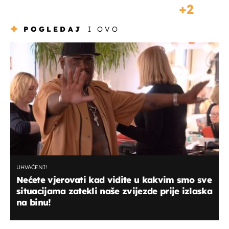
2
POGLEDAJ
I OVO
UHVAĆENI!
Nećete vjerovati kad vidite u kakvim smo sve
situacijama zatekli naše zvijezde prije izlaska
na binu!