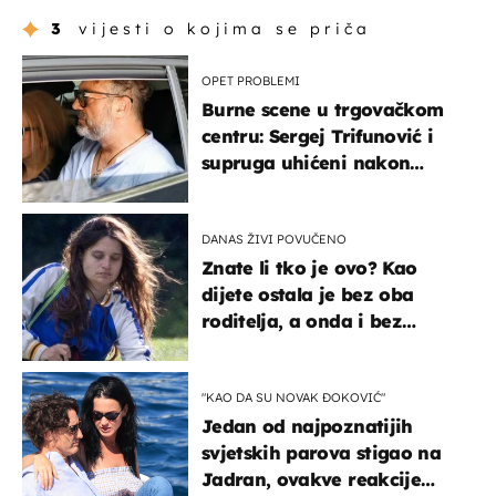
3
vijesti o kojima se priča
OPET PROBLEMI
Burne scene u trgovačkom
centru: Sergej Trifunović i
supruga uhićeni nakon
svađe!
DANAS ŽIVI POVUČENO
Znate li tko je ovo? Kao
dijete ostala je bez oba
roditelja, a onda i bez
milijuna koje je trebala
naslijediti
"KAO DA SU NOVAK ĐOKOVIĆ"
Jedan od najpoznatijih
svjetskih parova stigao na
Jadran, ovakve reakcije