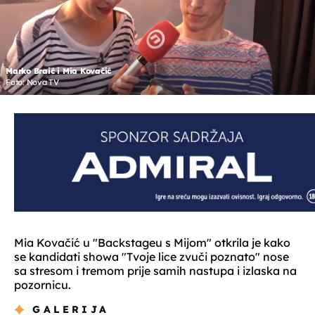
Marko Braić i Mia Kovačić
Foto: Nova TV
Mia Kovačić u "Backstageu s Mijom" otkrila je kako
se kandidati showa "Tvoje lice zvuči poznato" nose
sa stresom i tremom prije samih nastupa i izlaska na
pozornicu.
GALERIJA