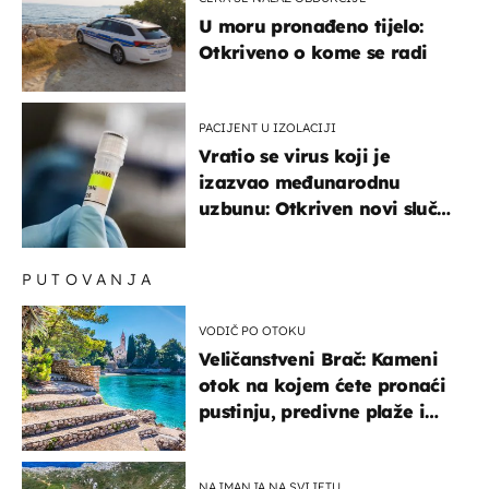
U moru pronađeno tijelo:
Otkriveno o kome se radi
PACIJENT U IZOLACIJI
Vratio se virus koji je
izazvao međunarodnu
uzbunu: Otkriven novi slučaj
u Europi
PUTOVANJA
VODIČ PO OTOKU
Veličanstveni Brač: Kameni
otok na kojem ćete pronaći
pustinju, predivne plaže i
uzbudljivu hranu
NAJMANJA NA SVIJETU