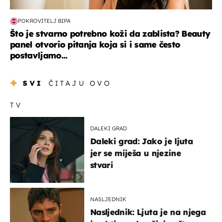
POKROVITELJ BIPA
Što je stvarno potrebno koži da zablista? Beauty
panel otvorio pitanja koja si i same često
postavljamo...
SVI
ČITAJU OVO
TV
DALEKI GRAD
Daleki grad: Jako je ljuta
jer se miješa u njezine
stvari
NASLJEDNIK
Nasljednik: Ljuta je na njega