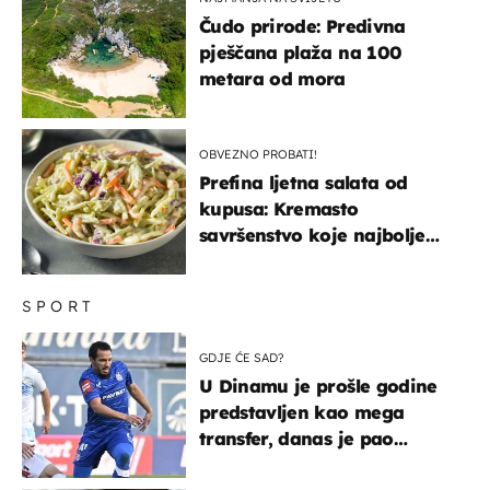
Čudo prirode: Predivna
pješčana plaža na 100
metara od mora
OBVEZNO PROBATI!
Prefina ljetna salata od
kupusa: Kremasto
savršenstvo koje najbolje
paše uz pečeno meso
SPORT
GDJE ĆE SAD?
U Dinamu je prošle godine
predstavljen kao mega
transfer, danas je pao
najniže u karijeri