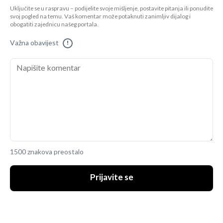
Uključite se u raspravu – podijelite svoje mišljenje, postavite pitanja ili ponudite
svoj pogled na temu. Vaš komentar može potaknuti zanimljiv dijalog i
obogatiti zajednicu našeg portala.
Važna obavijest
!
1500 znakova preostalo
Prijavite se