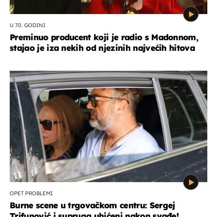
U 70. GODINI
Preminuo producent koji je radio s Madonnom,
stajao je iza nekih od njezinih najvećih hitova
OPET PROBLEMI
Burne scene u trgovačkom centru: Sergej
Trifunović i supruga uhićeni nakon svađe!