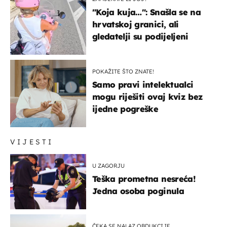
"Koja kuja…": Snašla se na
hrvatskoj granici, ali
gledatelji su podijeljeni
POKAŽITE ŠTO ZNATE!
Samo pravi intelektualci
mogu riješiti ovaj kviz bez
ijedne pogreške
VIJESTI
U ZAGORJU
Teška prometna nesreća!
Jedna osoba poginula
ČEKA SE NALAZ OBDUKCIJE