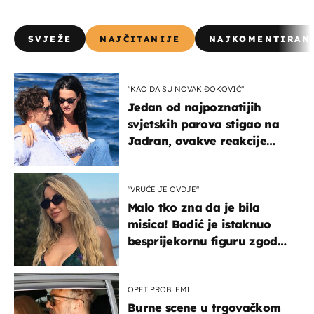
SVJEŽE
NAJČITANIJE
NAJKOMENTIRAN
"KAO DA SU NOVAK ĐOKOVIĆ"
Jedan od najpoznatijih
svjetskih parova stigao na
Jadran, ovakve reakcije
vjerojatno nisu očekivali
"VRUĆE JE OVDJE"
Malo tko zna da je bila
misica! Badić je istaknuo
besprijekornu figuru zgodne
voditeljice
OPET PROBLEMI
Burne scene u trgovačkom