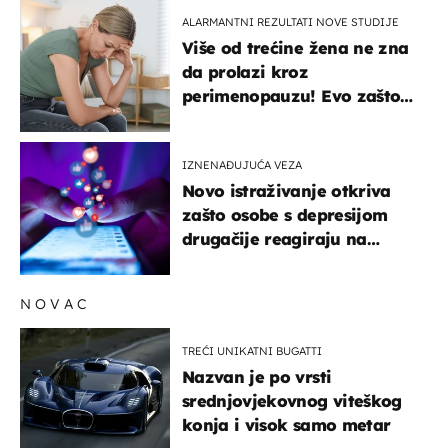
ALARMANTNI REZULTATI NOVE STUDIJE
Više od trećine žena ne zna
da prolazi kroz
perimenopauzu! Evo zašto
su simptomi toliko
zbunjujući
IZNENAĐUJUĆA VEZA
Novo istraživanje otkriva
zašto osobe s depresijom
drugačije reagiraju na
lajkove
NOVAC
TREĆI UNIKATNI BUGATTI
Nazvan je po vrsti
srednjovjekovnog viteškog
konja i visok samo metar