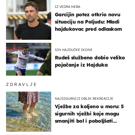
IZ VEDRA NEBA
Garcijin potez otkrio novu
situaciju na Poljudu: Mladi
hajdukovac pred odlaskom
SIN HAJDUČKE IKONE
Rudeš službeno dobio veliko
pojačanje iz Hajduka
ZDRAVLJE
NAJSIGURNIJI OBLIK REKREACIJE
Vježbe za koljeno u moru: 5
sigurnih vježbi koje mogu
smanjiti bol i poboljšati
pokretljivost