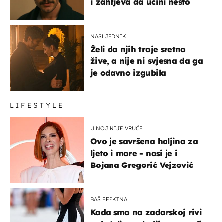
i zahtjeva da učini nešto
NASLJEDNIK
Želi da njih troje sretno
žive, a nije ni svjesna da ga
je odavno izgubila
LIFESTYLE
U NOJ NIJE VRUĆE
Ovo je savršena haljina za
ljeto i more - nosi je i
Bojana Gregorić Vejzović
BAŠ EFEKTNA
Kada smo na zadarskoj rivi