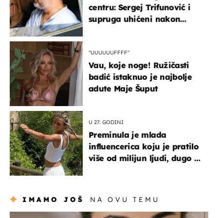
centru: Sergej Trifunović i
supruga uhićeni nakon
svađe!
"UUUUUUFFFF"
Vau, koje noge! Ružičasti
badić istaknuo je najbolje
adute Maje Šuput
U 27. GODINI
Preminula je mlada
influencerica koju je pratilo
više od milijun ljudi, dugo se
borila s opakom bolešću
IMAMO JOŠ
NA OVU TEMU
moda & ljepota