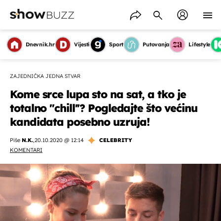
Dnevnik.hr
Vijesti
Sport
Putovanja
Lifestyle
ZAJEDNIČKA JEDNA STVAR
Kome srce lupa sto na sat, a tko je
totalno ''chill''? Pogledajte što većinu
kandidata posebno uzruja!
Piše
N.K.
,
20.10.2020 @ 12:14
CELEBRITY
KOMENTARI
OMOGUĆI OBAVIJESTI