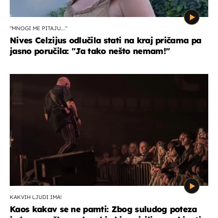
"MNOGI ME PITAJU..."
Nives Celzijus odlučila stati na kraj pričama pa
jasno poručila: "Ja tako nešto nemam!"
KAKVIH LJUDI IMA!
Kaos kakav se ne pamti: Zbog suludog poteza