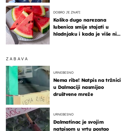
sniženju
DOBRO JE ZNATI
Koliko dugo narezana
lubenica smije stajati u
hladnjaku i kada je više nije
sigurno jesti?
ZABAVA
URNEBESNO
Nema ribe! Natpis na tržnici
u Dalmaciji nasmijao
društvene mreže
URNEBESNO
Dalmatinac je svojim
natpisom u vrtu postao