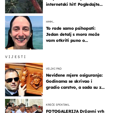
internetski hit! Pogledajte
što je napisao
HMM…
To rade samo psihopati:
Jedan detalj s mora može
vam otkriti puno o
prijateljima
VIJESTI
VELIKI PAD
Neviđene mjere osiguranja:
Godinama se skrivao i
gradio carstvo, a sada su za
njegovo izručenje naručili
posebno vozilo
KREĆE SPEKTAKL
FOTOGALERIJA Državni vrh