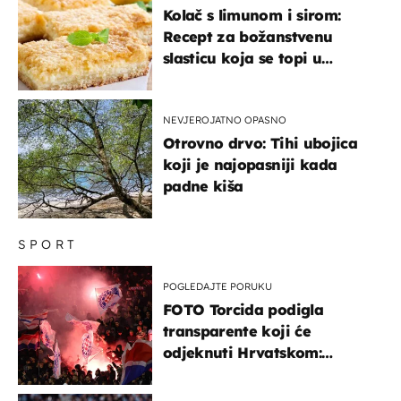
Kolač s limunom i sirom:
Recept za božanstvenu
slasticu koja se topi u
ustima
NEVJEROJATNO OPASNO
Otrovno drvo: Tihi ubojica
koji je najopasniji kada
padne kiša
SPORT
POGLEDAJTE PORUKU
FOTO Torcida podigla
transparente koji će
odjeknuti Hrvatskom:
Prozvali "moralne vertikale"