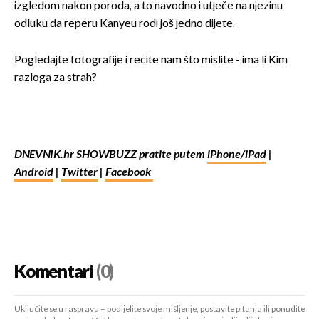
izgledom nakon poroda, a to navodno i utječe na njezinu
odluku da reperu Kanyeu rodi još jedno dijete.
Pogledajte fotografije i recite nam što mislite - ima li Kim
razloga za strah?
DNEVNIK.hr SHOWBUZZ pratite putem
iPhone/iPad
|
Android
|
Twitter
|
Facebook
Komentari
(0)
Uključite se u raspravu – podijelite svoje mišljenje, postavite pitanja ili ponudite