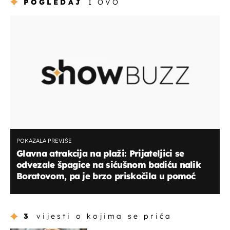
POGLEDAJ
I OVO
POKAZALA PREVIŠE
Glavna atrakcija na plaži: Prijateljici se
odvezale špagice na sićušnom badiću nalik
Boratovom, pa je brzo priskočila u pomoć
3
vijesti o kojima se priča