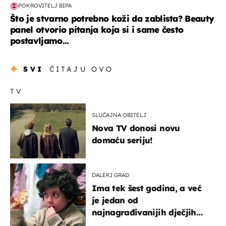
POKROVITELJ BIPA
Što je stvarno potrebno koži da zablista? Beauty
panel otvorio pitanja koja si i same često
postavljamo...
SVI
ČITAJU OVO
TV
SLUČAJNA OBITELJ
Nova TV donosi novu
domaću seriju!
DALEKI GRAD
Ima tek šest godina, a već
je jedan od
najnagrađivanijih dječjih
glumaca