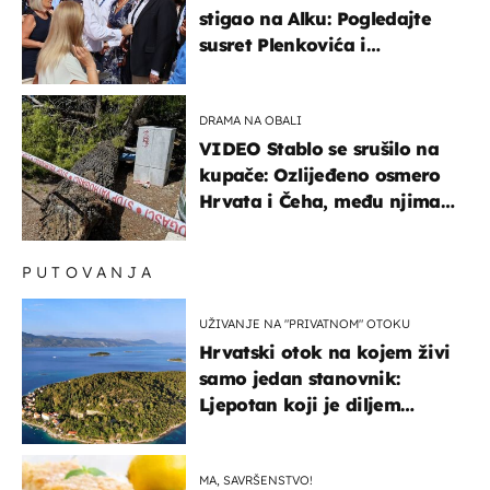
stigao na Alku: Pogledajte
susret Plenkovića i
Milanovića
DRAMA NA OBALI
VIDEO Stablo se srušilo na
kupače: Ozlijeđeno osmero
Hrvata i Čeha, među njima
ima i djece
PUTOVANJA
UŽIVANJE NA "PRIVATNOM" OTOKU
Hrvatski otok na kojem živi
samo jedan stanovnik:
Ljepotan koji je diljem
svijeta poznat po svojem
"bijelom zlatu"
MA, SAVRŠENSTVO!