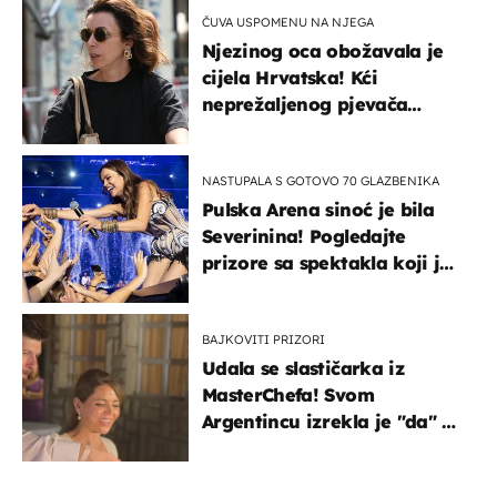
ČUVA USPOMENU NA NJEGA
Njezinog oca obožavala je
cijela Hrvatska! Kći
neprežaljenog pjevača
projurila špicom na dva
kotača
NASTUPALA S GOTOVO 70 GLAZBENIKA
Pulska Arena sinoć je bila
Severinina! Pogledajte
prizore sa spektakla koji je
rasprodan mjesec dana
ranije
BAJKOVITI PRIZORI
Udala se slastičarka iz
MasterChefa! Svom
Argentincu izrekla je "da" u
rodnoj Hercegovini