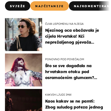
SVJEŽE
NAJČITANIJE
NAJKOMENTIRAN
ČUVA USPOMENU NA NJEGA
Njezinog oca obožavala je
cijela Hrvatska! Kći
neprežaljenog pjevača
projurila špicom na dva
kotača
PONOVNO POD POVEĆALOM
Što se sve događalo na
hrvatskom otoku pod
osramoćenim glumcem?
Bizarni prizori i danas
izazivaju nevjericu
KAKVIH LJUDI IMA!
Kaos kakav se ne pamti:
Zbog suludog poteza jednog