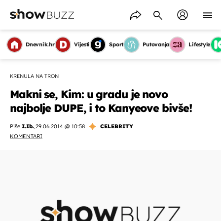
Dnevnik.hr
Vijesti
Sport
Putovanja
Lifestyle
KRENULA NA TRON
Makni se, Kim: u gradu je novo
najbolje DUPE, i to Kanyeove bivše!
Piše
I.Ib.
,
29.06.2014 @ 10:58
CELEBRITY
KOMENTARI
OMOGUĆI OBAVIJESTI