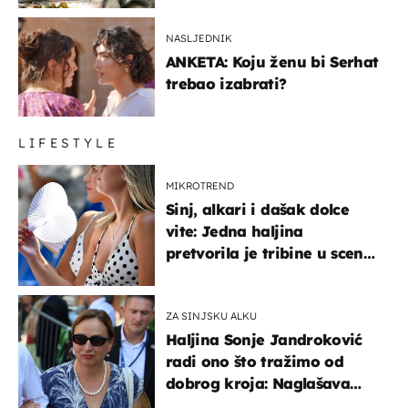
NASLJEDNIK
ANKETA: Koju ženu bi Serhat
trebao izabrati?
LIFESTYLE
MIKROTREND
Sinj, alkari i dašak dolce
vite: Jedna haljina
pretvorila je tribine u scenu
iz talijanskog filma
ZA SINJSKU ALKU
Haljina Sonje Jandroković
radi ono što tražimo od
dobrog kroja: Naglašava
struk, a sada je i na