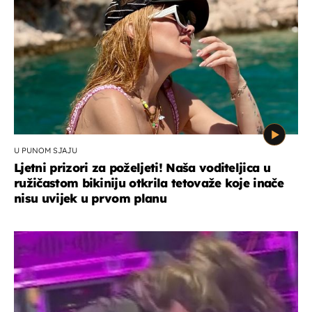
U PUNOM SJAJU
Ljetni prizori za poželjeti! Naša voditeljica u
ružičastom bikiniju otkrila tetovaže koje inače
nisu uvijek u prvom planu