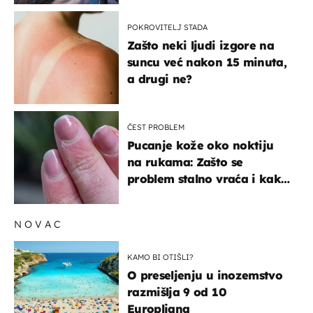
POKROVITELJ STADA
Zašto neki ljudi izgore na
suncu već nakon 15 minuta,
a drugi ne?
ČEST PROBLEM
Pucanje kože oko noktiju
na rukama: Zašto se
problem stalno vraća i kako
ga zaustaviti?
NOVAC
KAMO BI OTIŠLI?
O preseljenju u inozemstvo
razmišlja 9 od 10
Europljana