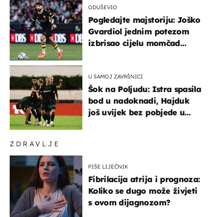
ODUŠEVIO
Pogledajte majstoriju: Joško
Gvardiol jednim potezom
izbrisao cijelu momčad
Atletica
U SAMOJ ZAVRŠNICI
Šok na Poljudu: Istra spasila
bod u nadoknadi, Hajduk
još uvijek bez pobjede u
HNL-u
ZDRAVLJE
PIŠE LIJEČNIK
Fibrilacija atrija i prognoza:
Koliko se dugo može živjeti
s ovom dijagnozom?