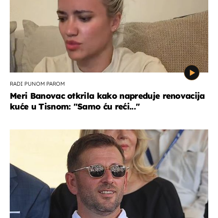
RADI PUNOM PAROM
Meri Banovac otkrila kako napreduje renovacija
kuće u Tisnom: "Samo ću reći..."