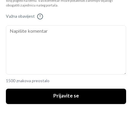
svoj pogled na temu. Vaš komentar može potaknuti zanimljiv dijalog i
obogatiti zajednicu našeg portala.
Važna obavijest
!
1500 znakova preostalo
Prijavite se