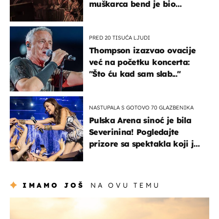
muškarca bend je bio
prisiljen prekinuti nastup
PRED 20 TISUĆA LJUDI
Thompson izazvao ovacije
već na početku koncerta:
"Što ću kad sam slab..."
NASTUPALA S GOTOVO 70 GLAZBENIKA
Pulska Arena sinoć je bila
Severinina! Pogledajte
prizore sa spektakla koji je
rasprodan mjesec dana
ranije
IMAMO JOŠ
NA OVU TEMU
zanimljivosti