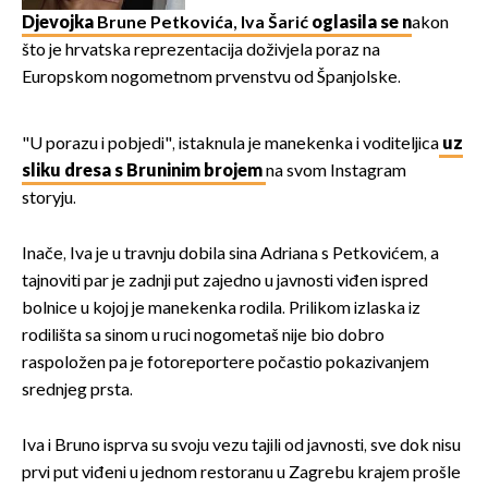
Djevojka
Brune Petkovića, Iva Šarić
oglasila se n
akon
što je hrvatska reprezentacija doživjela poraz na
Europskom nogometnom prvenstvu od Španjolske.
"U porazu i pobjedi", istaknula je manekenka i voditeljica
uz
sliku dresa s Bruninim brojem
na svom Instagram
storyju.
Inače, Iva je u travnju dobila sina Adriana s Petkovićem, a
tajnoviti par je zadnji put zajedno u javnosti viđen ispred
bolnice u kojoj je manekenka rodila. Prilikom izlaska iz
rodilišta sa sinom u ruci nogometaš nije bio dobro
raspoložen pa je fotoreportere počastio pokazivanjem
srednjeg prsta.
Iva i Bruno isprva su svoju vezu tajili od javnosti, sve dok nisu
prvi put viđeni u jednom restoranu u Zagrebu krajem prošle