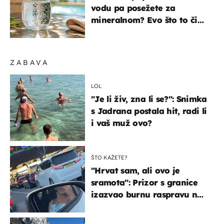
vodu pa posežete za
mineralnom? Evo što to čini
organizmu
ZABAVA
LOL
"Je li živ, zna li se?": Snimka
s Jadrana postala hit, radi li
i vaš muž ovo?
ŠTO KAŽETE?
"Hrvat sam, ali ovo je
sramota": Prizor s granice
izazvao burnu raspravu na
društvenim mrežama