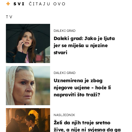
SVI
ČITAJU OVO
TV
DALEKI GRAD
Daleki grad: Jako je ljuta
jer se miješa u njezine
stvari
DALEKI GRAD
Uznemirena je zbog
njegove ucjene - hoće li
napraviti što traži?
NASLJEDNIK
Želi da njih troje sretno
žive, a nije ni svjesna da ga