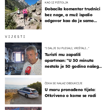
KAO IZ PIŠTOLJA
Dobacila komentar trudnici
bez noge, a muž ispalio
odgovor kao da je samo
čekao…
VIJESTI
"I DALJE SU PLESALI, VRIŠTALI..."
Turisti mu zapalili
apartman: "U 30 minuta
nestalo je 50 godina našeg
života, supruga i ja ne
možemo oka sklopiti"
ČEKA SE NALAZ OBDUKCIJE
U moru pronađeno tijelo:
Otkriveno o kome se radi