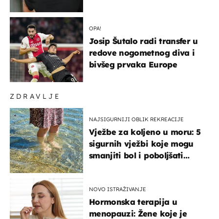
OPA!
Josip Šutalo radi transfer u
redove nogometnog diva i
bivšeg prvaka Europe
ZDRAVLJE
NAJSIGURNIJI OBLIK REKREACIJE
Vježbe za koljeno u moru: 5
sigurnih vježbi koje mogu
smanjiti bol i poboljšati
pokretljivost
NOVO ISTRAŽIVANJE
Hormonska terapija u
menopauzi: Žene koje je