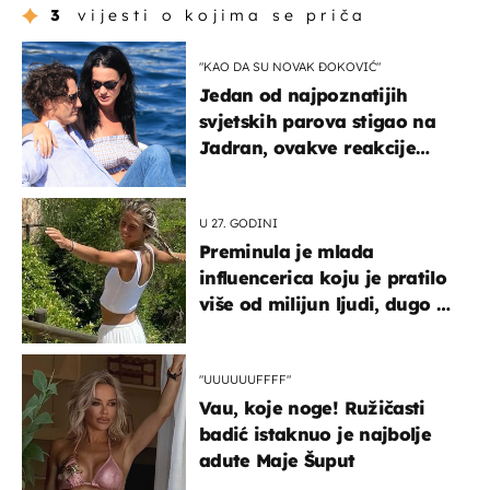
3
vijesti o kojima se priča
"KAO DA SU NOVAK ĐOKOVIĆ"
Jedan od najpoznatijih
svjetskih parova stigao na
Jadran, ovakve reakcije
vjerojatno nisu očekivali
U 27. GODINI
Preminula je mlada
influencerica koju je pratilo
više od milijun ljudi, dugo se
borila s opakom bolešću
"UUUUUUFFFF"
Vau, koje noge! Ružičasti
badić istaknuo je najbolje
adute Maje Šuput