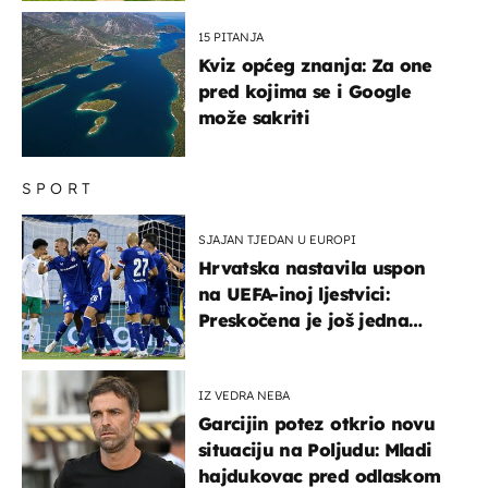
15 PITANJA
Kviz općeg znanja: Za one
pred kojima se i Google
može sakriti
SPORT
SJAJAN TJEDAN U EUROPI
Hrvatska nastavila uspon
na UEFA-inoj ljestvici:
Preskočena je još jedna
država
IZ VEDRA NEBA
Garcijin potez otkrio novu
situaciju na Poljudu: Mladi
hajdukovac pred odlaskom