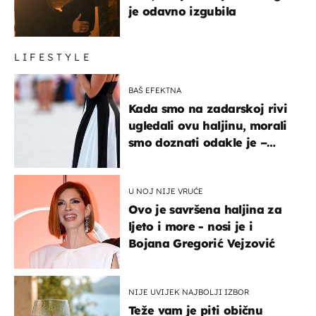
je odavno izgubila
LIFESTYLE
BAŠ EFEKTNA
Kada smo na zadarskoj rivi
ugledali ovu haljinu, morali
smo doznati odakle je –
košta samo 18 eura
U NOJ NIJE VRUĆE
Ovo je savršena haljina za
ljeto i more - nosi je i
Bojana Gregorić Vejzović
NIJE UVIJEK NAJBOLJI IZBOR
Teže vam je piti običnu