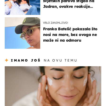
svjetskih parova stigao na
Jadran, ovakve reakcije
vjerojatno nisu očekivali
VRLO ZANIMLJIVO!
Franka Batelić pokazala što
nosi na more, bez ovoga ne
može ni na odmoru
IMAMO JOŠ
NA OVU TEMU
moda & ljepota