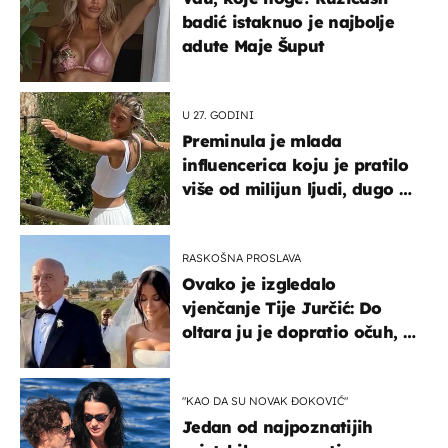
badić istaknuo je najbolje
adute Maje Šuput
U 27. GODINI
Preminula je mlada
influencerica koju je pratilo
više od milijun ljudi, dugo se
borila s opakom bolešću
RASKOŠNA PROSLAVA
Ovako je izgledalo
vjenčanje Tije Jurčić: Do
oltara ju je dopratio očuh, a
slavilo se uz Olivera i Rozgu
"KAO DA SU NOVAK ĐOKOVIĆ"
Jedan od najpoznatijih