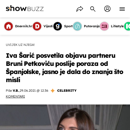
Dnevnik.hr
Vijesti
Sport
Putovanja
Lifestyle
UVIJEK UZ NJEGA!
Iva Šarić posvetila objavu partneru
Bruni Petkoviću poslije poraza od
Španjolske, jasno je dala do znanja što
misli
Piše
V.B.
,
29.06.2021 @ 12:36
CELEBRITY
KOMENTARI
OMOGUĆI OBAVIJESTI