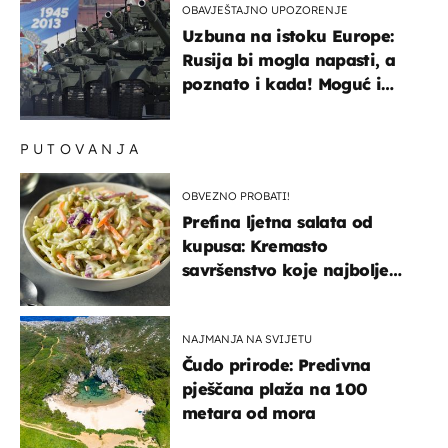
OBAVJEŠTAJNO UPOZORENJE
Uzbuna na istoku Europe:
Rusija bi mogla napasti, a
poznato i kada! Moguć i
kopneni upad u članicu
NATO-a
PUTOVANJA
OBVEZNO PROBATI!
Prefina ljetna salata od
kupusa: Kremasto
savršenstvo koje najbolje
paše uz pečeno meso
NAJMANJA NA SVIJETU
Čudo prirode: Predivna
pješčana plaža na 100
metara od mora