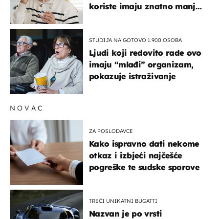
koriste imaju znatno manji
rizik od ovoga
STUDIJA NA GOTOVO 1.900 OSOBA
Ljudi koji redovito rade ovo
imaju “mlađi” organizam,
pokazuje istraživanje
NOVAC
ZA POSLODAVCE
Kako ispravno dati nekome
otkaz i izbjeći najčešće
pogreške te sudske sporove
TREĆI UNIKATNI BUGATTI
Nazvan je po vrsti