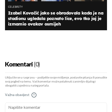
CELEBRITY
Izabel Kovačić jako se obradovala kada je na
stadionu ugledala poznato lice, evo tko joj je
izmamio ovakav osmijeh
Komentari
(0)
Uključite se u raspravu – podijelite svoje mišljenje, postavite pitanja ili ponudite
svoj pogled na temu. Vaš komentar može potaknuti zanimljiv dijalog i
obogatiti zajednicu našeg portala.
Važna obavijest
!