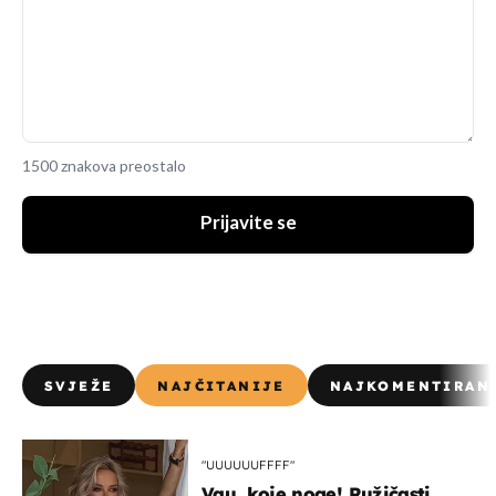
1500 znakova preostalo
Prijavite se
SVJEŽE
NAJČITANIJE
NAJKOMENTIRAN
"UUUUUUFFFF"
Vau, koje noge! Ružičasti