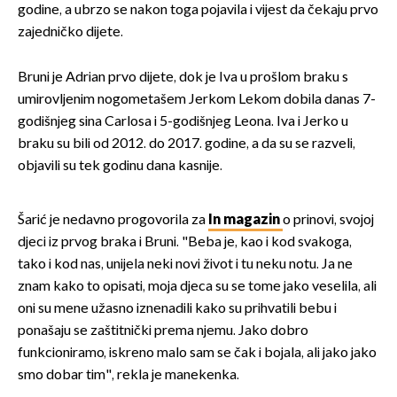
godine, a ubrzo se nakon toga pojavila i vijest da čekaju prvo
zajedničko dijete.
Bruni je Adrian prvo dijete, dok je Iva u prošlom braku s
umirovljenim nogometašem Jerkom Lekom dobila danas 7-
godišnjeg sina Carlosa i 5-godišnjeg Leona. Iva i Jerko u
braku su bili od 2012. do 2017. godine, a da su se razveli,
objavili su tek godinu dana kasnije.
Šarić je nedavno progovorila za
In magazin
o prinovi, svojoj
djeci iz prvog braka i Bruni. "Beba je, kao i kod svakoga,
tako i kod nas, unijela neki novi život i tu neku notu. Ja ne
znam kako to opisati, moja djeca su se tome jako veselila, ali
oni su mene užasno iznenadili kako su prihvatili bebu i
ponašaju se zaštitnički prema njemu. Jako dobro
funkcioniramo, iskreno malo sam se čak i bojala, ali jako jako
smo dobar tim", rekla je manekenka.