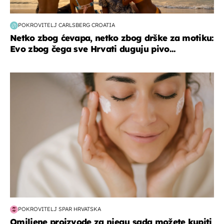
POKROVITELJ CARLSBERG CROATIA
Netko zbog ćevapa, netko zbog drške za motiku:
Evo zbog čega sve Hrvati duguju pivo...
moda & ljepota
POKROVITELJ SPAR HRVATSKA
Omiljene proizvode za njegu sada možete kupiti