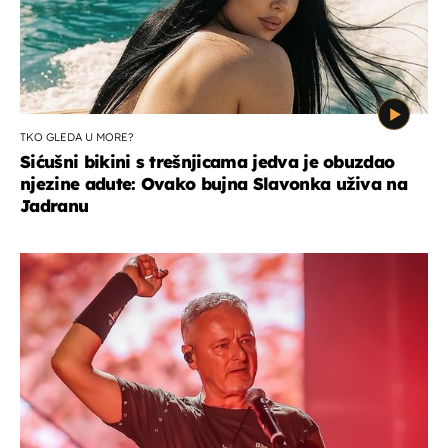
TKO GLEDA U MORE?
Sićušni bikini s trešnjicama jedva je obuzdao
njezine adute: Ovako bujna Slavonka uživa na
Jadranu