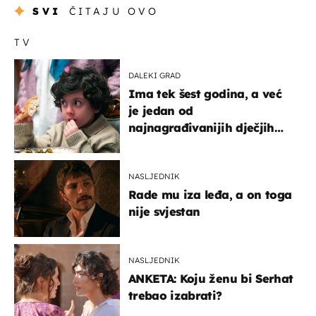
SVI
ČITAJU OVO
TV
DALEKI GRAD
Ima tek šest godina, a već
je jedan od
najnagrađivanijih dječjih
glumaca
NASLJEDNIK
Rade mu iza leđa, a on toga
nije svjestan
NASLJEDNIK
ANKETA: Koju ženu bi Serhat
trebao izabrati?