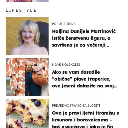
LIFESTYLE
POPUT SIRENE
Haljina Danijele Martinović
ističe ženstvenu figuru, a
savršena je za večernji
izlazak na moru
NOVE KOLEKCIJE
Ako su vam dosadile
“obične” plave traperice,
ove jeseni dolazite na svoje
- izdvajamo 15 hit modela
PREJEDNOSTAVNO ZA SLOŽITI
Ovo je pravi ljetni tiramisu s
limunom i borovnicama –
baš osvježava i jako je fin