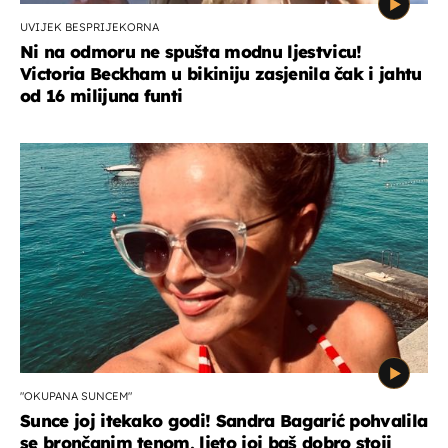
UVIJEK BESPRIJEKORNA
Ni na odmoru ne spušta modnu ljestvicu!
Victoria Beckham u bikiniju zasjenila čak i jahtu
od 16 milijuna funti
"OKUPANA SUNCEM"
Sunce joj itekako godi! Sandra Bagarić pohvalila
se brončanim tenom, ljeto joj baš dobro stoji