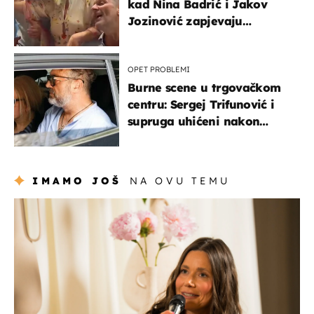
kad Nina Badrić i Jakov
Jozinović zapjevaju
Oliverov hit!
OPET PROBLEMI
Burne scene u trgovačkom
centru: Sergej Trifunović i
supruga uhićeni nakon
svađe!
IMAMO JOŠ
NA OVU TEMU
moda & ljepota