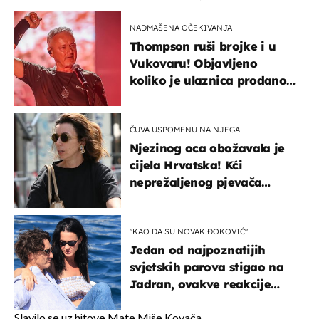
NADMAŠENA OČEKIVANJA
Thompson ruši brojke i u
Vukovaru! Objavljeno
koliko je ulaznica prodano
u kratkom vremenu
ČUVA USPOMENU NA NJEGA
Njezinog oca obožavala je
cijela Hrvatska! Kći
neprežaljenog pjevača
projurila špicom na dva
kotača
"KAO DA SU NOVAK ĐOKOVIĆ"
Jedan od najpoznatijih
svjetskih parova stigao na
Jadran, ovakve reakcije
vjerojatno nisu očekivali
Slavilo se uz hitove Mate Miše Kovača.