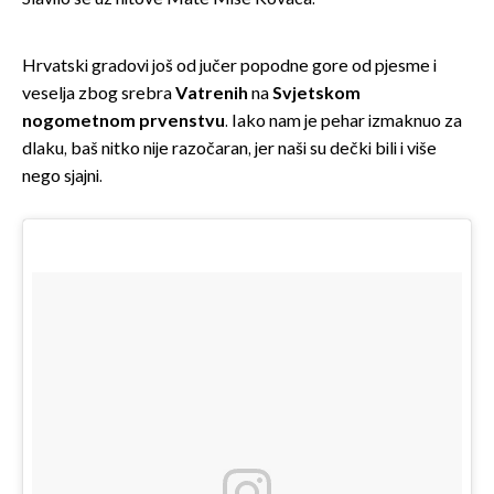
Hrvatski gradovi još od jučer popodne gore od pjesme i
veselja zbog srebra
Vatrenih
na
Svjetskom
nogometnom prvenstvu
. Iako nam je pehar izmaknuo za
dlaku, baš nitko nije razočaran, jer naši su dečki bili i više
nego sjajni.