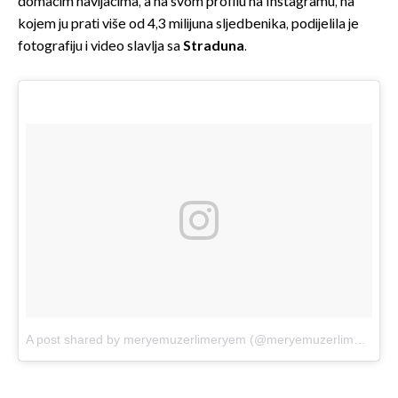
domaćim navijačima, a na svom profilu na Instagramu, na
kojem ju prati više od 4,3 milijuna sljedbenika, podijelila je
fotografiju i video slavlja sa
Straduna
.
A post shared by meryemuzerlimeryem (@meryemuzerlimeryem)