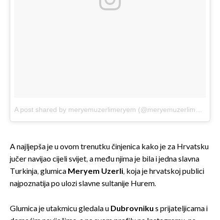
A post shared by meryemuzerlimeryem (@meryemuzerlimeryem)
A najljepša je u ovom trenutku činjenica kako je za Hrvatsku
jučer navijao cijeli svijet, a među njima je bila i jedna slavna
Turkinja, glumica
Meryem Uzerli
, koja je hrvatskoj publici
najpoznatija po ulozi slavne sultanije Hurem.
Glumica je utakmicu gledala u
Dubrovniku
s prijateljicama i