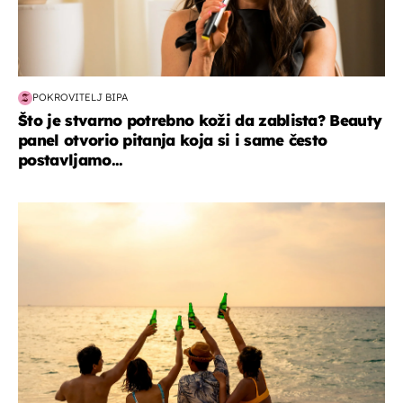
POKROVITELJ BIPA
Što je stvarno potrebno koži da zablista? Beauty
panel otvorio pitanja koja si i same često
postavljamo...
zanimljivosti