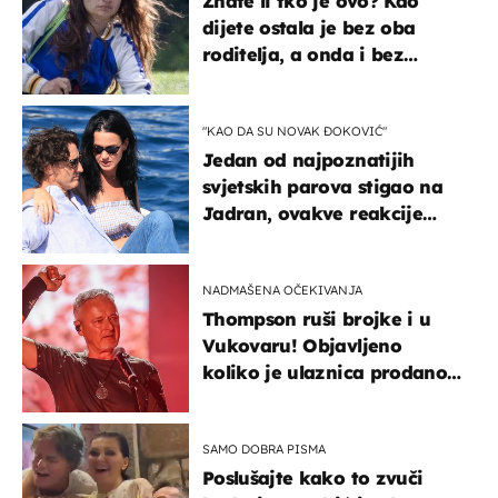
Znate li tko je ovo? Kao
dijete ostala je bez oba
roditelja, a onda i bez
milijuna koje je trebala
naslijediti
"KAO DA SU NOVAK ĐOKOVIĆ"
Jedan od najpoznatijih
svjetskih parova stigao na
Jadran, ovakve reakcije
vjerojatno nisu očekivali
NADMAŠENA OČEKIVANJA
Thompson ruši brojke i u
Vukovaru! Objavljeno
koliko je ulaznica prodano
u kratkom vremenu
SAMO DOBRA PISMA
Poslušajte kako to zvuči