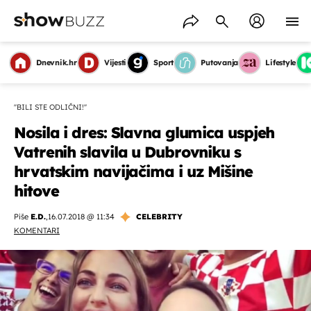
Dnevnik.hr
Vijesti
Sport
Putovanja
Lifestyle
''BILI STE ODLIČNI!''
Nosila i dres: Slavna glumica uspjeh
Vatrenih slavila u Dubrovniku s
hrvatskim navijačima i uz Mišine
hitove
Piše
E.D.
,
16.07.2018 @ 11:34
CELEBRITY
KOMENTARI
OMOGUĆI OBAVIJESTI