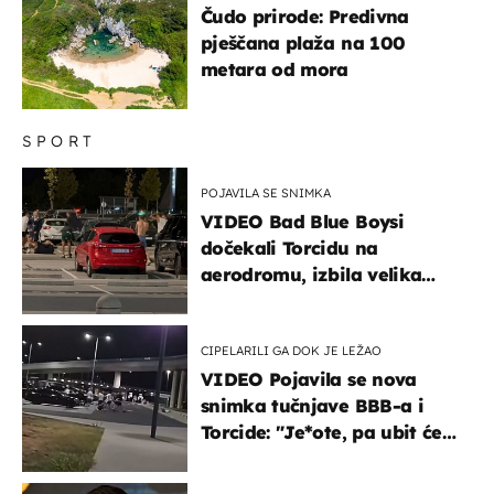
Čudo prirode: Predivna
pješčana plaža na 100
metara od mora
SPORT
POJAVILA SE SNIMKA
VIDEO Bad Blue Boysi
dočekali Torcidu na
aerodromu, izbila velika
masovna tučnjava
CIPELARILI GA DOK JE LEŽAO
VIDEO Pojavila se nova
snimka tučnjave BBB-a i
Torcide: "Je*ote, pa ubit će
ga!"