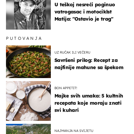
U teškoj nesreći poginuo
vatrogasac i motociklst
Matija: "Ostavio je trag"
PUTOVANJA
UZ RUČAK ILI VEČERU
Savršeni prilog: Recept za
najfinije mahune sa špekom
BON APPETIT!
Majke svih umaka: 5 kultnih
recepata koje moraju znati
svi kuhari
NAJMANJA NA SVIJETU