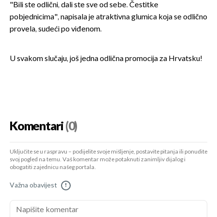
"Bili ste odlični, dali ste sve od sebe. Čestitke
pobjednicima", napisala je atraktivna glumica koja se odlično
provela, sudeći po viđenom.
U svakom slučaju, još jedna odlična promocija za Hrvatsku!
Komentari
(0)
Uključite se u raspravu – podijelite svoje mišljenje, postavite pitanja ili ponudite
svoj pogled na temu. Vaš komentar može potaknuti zanimljiv dijalog i
obogatiti zajednicu našeg portala.
Važna obavijest
!