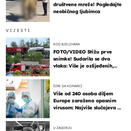
društvene mreže! Pogledajte
neobičnog ljubimca
VIJESTI
KOD BJELOVARA
FOTO/VIDEO Stižu prve
snimke! Sudarila se dva
vlaka: Više je ozlijeđenih,
hitne službe na terenu
ŠIRE GA KOMARCI
Više od 240 osoba diljem
Europe zaraženo opasnim
virusom: Najviše slučajeva u
našem susjedstvu
U ZAGORJU