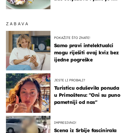
ZABAVA
POKAŽITE ŠTO ZNATE!
Samo pravi intelektualci
mogu riješiti ovaj kviz bez
ijedne pogreške
JESTE LI PROBALI?
Turisticu oduševila ponuda
u Primoštenu: "Oni su puno
pametniji od nas"
IMPRESIVNO!
Scena iz Srbije fascinirala