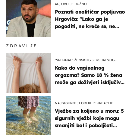
AU, OVO JE RUŽNO
Poznati analitičar popljuvao
Hrgovića: "Lako ga je
pogoditi, ne kreće se, ne
koristi noge..."
ZDRAVLJE
"VRHUNAC" ŽENSKOG SEKSUALNOG
ISKUSTVA
Kako do vaginalnog
orgazma? Samo 18 % žena
može ga doživjeti isključivo
na ovaj način
NAJSIGURNIJI OBLIK REKREACIJE
Vježbe za koljeno u moru: 5
sigurnih vježbi koje mogu
smanjiti bol i poboljšati
pokretljivost