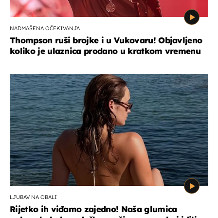
NADMAŠENA OČEKIVANJA
Thompson ruši brojke i u Vukovaru! Objavljeno
koliko je ulaznica prodano u kratkom vremenu
LJUBAV NA OBALI
Rijetko ih viđamo zajedno! Naša glumica