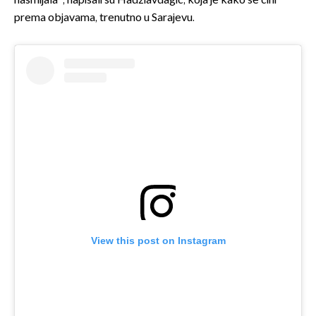
nasmijala", napisali su Hadžiavdagić, koja je kako se čini
prema objavama, trenutno u Sarajevu.
View this post on Instagram