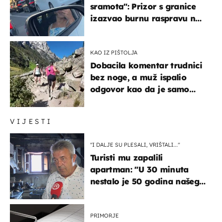
sramota": Prizor s granice
izazvao burnu raspravu na
društvenim mrežama
KAO IZ PIŠTOLJA
Dobacila komentar trudnici
bez noge, a muž ispalio
odgovor kao da je samo
čekao…
VIJESTI
"I DALJE SU PLESALI, VRIŠTALI..."
Turisti mu zapalili
apartman: "U 30 minuta
nestalo je 50 godina našeg
života, supruga i ja ne
možemo oka sklopiti"
PRIMORJE