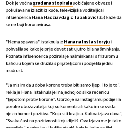
Dok je većina
građana stopirala
uobičajene obveze i
pokušava ne izlaziti iz kuće, televizijska voditeljica i
influencerica
Hana Hadžiavdagić Tabaković
(35) kaže da
se ne boji koronavirusa.
"Nema spavanja", istaknula je
Hana na Insta storyju
i
pohvalila se kako je prije devet sati ujutro bila na šminkanju.
Poznata influencerica pozirala je našminkana i s frizurom u
kafiću u kojem se družila s prijateljicom i podijelila jednu
mudrost.
"Ja mislim da u doba korone treba biti samo lijep. I to je to",
rekla je Hana. Istaknula je i na jednoj od slika rečenicu
"ljepotom protiv korone". Ubrzo je na Instagramu podijelila
poruke obožavatelja koji su komentirali kako im se sviđa
njezin humor i pozitiva. "Koja si ti kraljica. Kultna izjava dana",
"Svaka čast na pozitivnosti koju dijeliš. Ova izjava me je tako