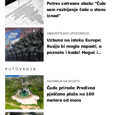
Potres zatresao obalu: "Čula
sam razbijanje čaša u stanu
iznad"
OBAVJEŠTAJNO UPOZORENJE
Uzbuna na istoku Europe:
Rusija bi mogla napasti, a
poznato i kada! Moguć i
kopneni upad u članicu
NATO-a
PUTOVANJA
NAJMANJA NA SVIJETU
Čudo prirode: Predivna
pješčana plaža na 100
metara od mora