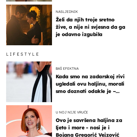
NASLJEDNIK
Želi da njih troje sretno
žive, a nije ni svjesna da ga
je odavno izgubila
LIFESTYLE
BAŠ EFEKTNA
Kada smo na zadarskoj rivi
ugledali ovu haljinu, morali
smo doznati odakle je –
košta samo 18 eura
U NOJ NIJE VRUĆE
Ovo je savršena haljina za
ljeto i more - nosi je i
Bojana Gregorić Vejzović