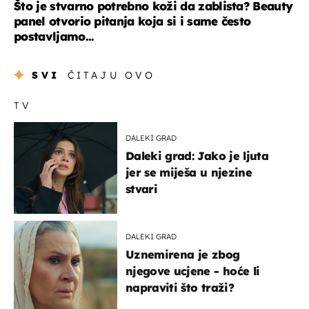
Što je stvarno potrebno koži da zablista? Beauty
panel otvorio pitanja koja si i same često
postavljamo...
SVI
ČITAJU OVO
TV
DALEKI GRAD
Daleki grad: Jako je ljuta
jer se miješa u njezine
stvari
DALEKI GRAD
Uznemirena je zbog
njegove ucjene - hoće li
napraviti što traži?