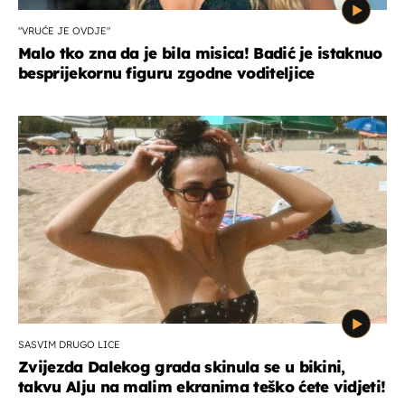
"VRUĆE JE OVDJE"
Malo tko zna da je bila misica! Badić je istaknuo
besprijekornu figuru zgodne voditeljice
SASVIM DRUGO LICE
Zvijezda Dalekog grada skinula se u bikini,
takvu Alju na malim ekranima teško ćete vidjeti!