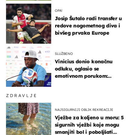
OPA!
Josip Šutalo radi transfer u
redove nogometnog diva i
bivšeg prvaka Europe
SLUŽBENO
Vinicius donio konačnu
odluku, oglasio se
emotivnom porukom:
"Hvala vam svima"
ZDRAVLJE
NAJSIGURNIJI OBLIK REKREACIJE
Vježbe za koljeno u moru: 5
sigurnih vježbi koje mogu
smanjiti bol i poboljšati