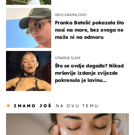
borila s opakom bolešću
VRLO ZANIMLJIVO!
Franka Batelić pokazala što
nosi na more, bez ovoga ne
može ni na odmoru
STRAŠNE SLIKE
Što se ovdje događa? Nikad
mršavije izdanje zvijezde
pokrenulo je lavinu
zabrinutih komentara
IMAMO JOŠ
NA OVU TEMU
moda & ljepota