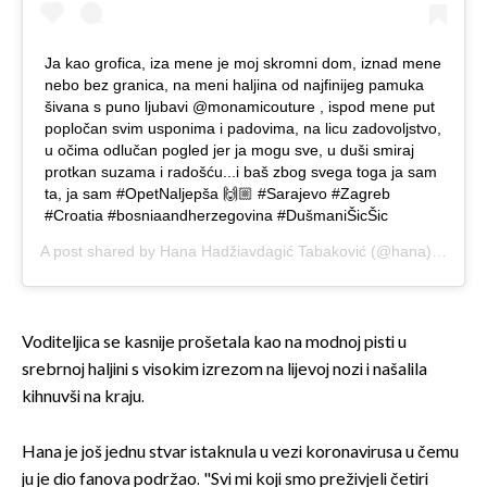
Ja kao grofica, iza mene je moj skromni dom, iznad mene
nebo bez granica, na meni haljina od najfinijeg pamuka
šivana s puno ljubavi @monamicouture , ispod mene put
popločan svim usponima i padovima, na licu zadovoljstvo,
u očima odlučan pogled jer ja mogu sve, u duši smiraj
protkan suzama i radošću...i baš zbog svega toga ja sam
ta, ja sam #OpetNaljepša 🙌🏼 #Sarajevo #Zagreb
#Croatia #bosniaandherzegovina #DušmaniŠicŠic
A post shared by
Hana Hadžiavdagić Tabaković
(@hana) on
Mar
Voditeljica se kasnije prošetala kao na modnoj pisti u
srebrnoj haljini s visokim izrezom na lijevoj nozi i našalila
kihnuvši na kraju.
Hana je još jednu stvar istaknula u vezi koronavirusa u čemu
ju je dio fanova podržao. "Svi mi koji smo preživjeli četiri