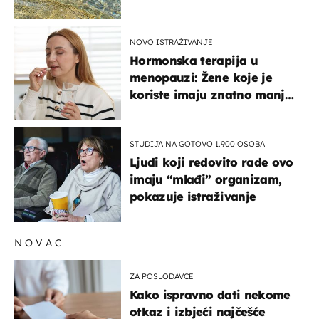
pokretljivost
NOVO ISTRAŽIVANJE
Hormonska terapija u
menopauzi: Žene koje je
koriste imaju znatno manji
rizik od ovoga
STUDIJA NA GOTOVO 1.900 OSOBA
Ljudi koji redovito rade ovo
imaju “mlađi” organizam,
pokazuje istraživanje
NOVAC
ZA POSLODAVCE
Kako ispravno dati nekome
otkaz i izbjeći najčešće