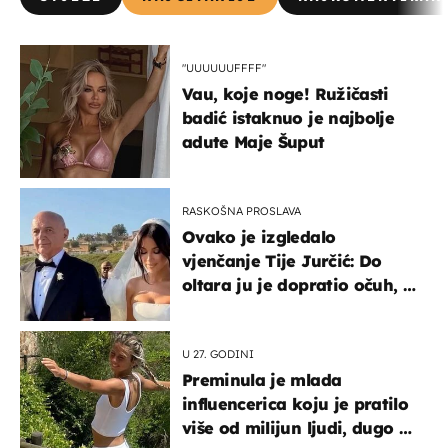
"UUUUUUFFFF"
Vau, koje noge! Ružičasti
badić istaknuo je najbolje
adute Maje Šuput
RASKOŠNA PROSLAVA
Ovako je izgledalo
vjenčanje Tije Jurčić: Do
oltara ju je dopratio očuh, a
slavilo se uz Olivera i Rozgu
U 27. GODINI
Preminula je mlada
influencerica koju je pratilo
više od milijun ljudi, dugo se