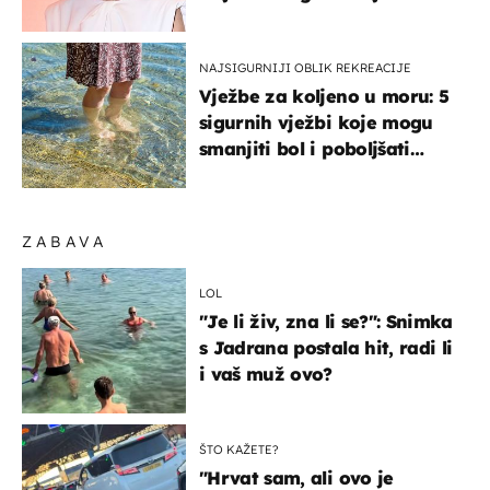
NAJSIGURNIJI OBLIK REKREACIJE
Vježbe za koljeno u moru: 5
sigurnih vježbi koje mogu
smanjiti bol i poboljšati
pokretljivost
ZABAVA
LOL
"Je li živ, zna li se?": Snimka
s Jadrana postala hit, radi li
i vaš muž ovo?
ŠTO KAŽETE?
"Hrvat sam, ali ovo je