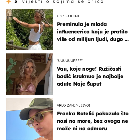
3
vijesti o kojima se priča
U 27. GODINI
Preminula je mlada
influencerica koju je pratilo
više od milijun ljudi, dugo se
borila s opakom bolešću
"UUUUUUFFFF"
Vau, koje noge! Ružičasti
badić istaknuo je najbolje
adute Maje Šuput
VRLO ZANIMLJIVO!
Franka Batelić pokazala što
nosi na more, bez ovoga ne
može ni na odmoru