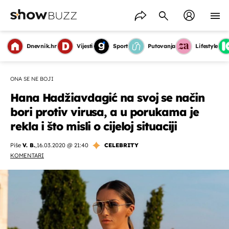
Dnevnik.hr
Vijesti
Sport
Putovanja
Lifestyle
ONA SE NE BOJI
Hana Hadžiavdagić na svoj se način
bori protiv virusa, a u porukama je
rekla i što misli o cijeloj situaciji
Piše
V. B.
,
16.03.2020 @ 21:40
CELEBRITY
KOMENTARI
OMOGUĆI OBAVIJESTI