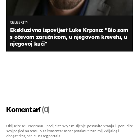
CELEBRITY
Ekskluzivna ispovijest Luke Krpana: ''Bio sam
s očevom zaručnicom, u njegovom krevetu, u
njegovoj kući''
Komentari
(0)
Uključite se u raspravu – podijelite svoje mišljenje, postavite pitanja ili ponudite
svoj pogled na temu. Vaš komentar može potaknuti zanimljiv dijalog i
obogatiti zajednicu našeg portala.