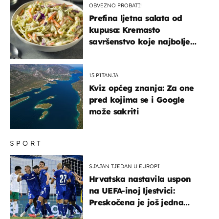
OBVEZNO PROBATI!
Prefina ljetna salata od
kupusa: Kremasto
savršenstvo koje najbolje
paše uz pečeno meso
15 PITANJA
Kviz općeg znanja: Za one
pred kojima se i Google
može sakriti
SPORT
SJAJAN TJEDAN U EUROPI
Hrvatska nastavila uspon
na UEFA-inoj ljestvici:
Preskočena je još jedna
država