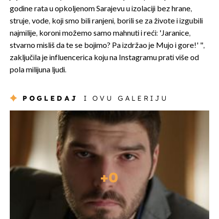
godine rata u opkoljenom Sarajevu u izolaciji bez hrane,
struje, vode, koji smo bili ranjeni, borili se za živote i izgubili
najmilije, koroni možemo samo mahnuti i reći: 'Jaranice,
stvarno misliš da te se bojimo? Pa izdržao je Mujo i gore!' ",
zaključila je influencerica koju na Instagramu prati više od
pola milijuna ljudi.
POGLEDAJ
I OVU GALERIJU
+
0