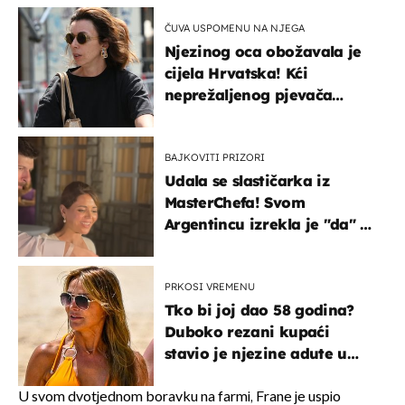
ČUVA USPOMENU NA NJEGA
Njezinog oca obožavala je
cijela Hrvatska! Kći
neprežaljenog pjevača
projurila špicom na dva
kotača
BAJKOVITI PRIZORI
Udala se slastičarka iz
MasterChefa! Svom
Argentincu izrekla je "da" u
rodnoj Hercegovini
PRKOSI VREMENU
Tko bi joj dao 58 godina?
Duboko rezani kupaći
stavio je njezine adute u
prvi plan
U svom dvotjednom boravku na farmi, Frane je uspio