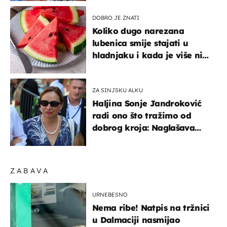
DOBRO JE ZNATI
Koliko dugo narezana
lubenica smije stajati u
hladnjaku i kada je više nije
sigurno jesti?
ZA SINJSKU ALKU
Haljina Sonje Jandroković
radi ono što tražimo od
dobrog kroja: Naglašava
struk, a sada je i na
sniženju
ZABAVA
URNEBESNO
Nema ribe! Natpis na tržnici
u Dalmaciji nasmijao