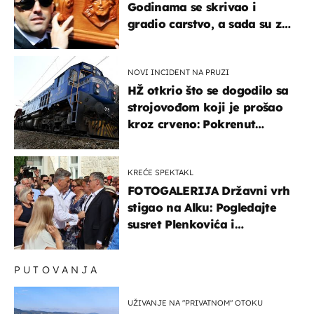
Godinama se skrivao i
gradio carstvo, a sada su za
njegovo izručenje naručili
posebno vozilo
NOVI INCIDENT NA PRUZI
HŽ otkrio što se dogodilo sa
strojovođom koji je prošao
kroz crveno: Pokrenut
inspekcijski nadzor
KREĆE SPEKTAKL
FOTOGALERIJA Državni vrh
stigao na Alku: Pogledajte
susret Plenkovića i
Milanovića
PUTOVANJA
UŽIVANJE NA "PRIVATNOM" OTOKU