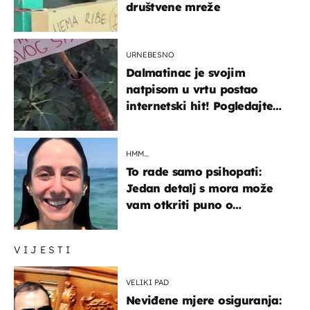
društvene mreže
URNEBESNO
Dalmatinac je svojim
natpisom u vrtu postao
internetski hit! Pogledajte
što je napisao
HMM…
To rade samo psihopati:
Jedan detalj s mora može
vam otkriti puno o
prijateljima
VIJESTI
VELIKI PAD
Neviđene mjere osiguranja: