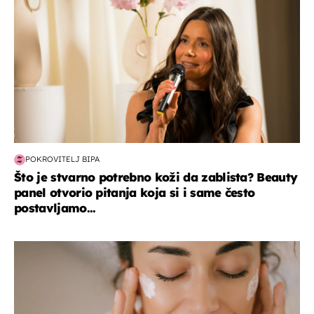
POKROVITELJ BIPA
Što je stvarno potrebno koži da zablista? Beauty
panel otvorio pitanja koja si i same često
postavljamo...
moda & ljepota