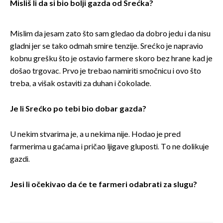
Misliš li da si bio bolji gazda od Srećka?
Mislim da jesam zato što sam gledao da dobro jedu i da nisu
gladni jer se tako odmah smire tenzije. Srećko je napravio
kobnu grešku što je ostavio farmere skoro bez hrane kad je
došao trgovac. Prvo je trebao namiriti smočnicu i ovo što
treba, a višak ostaviti za duhan i čokolade.
Je li Srećko po tebi bio dobar gazda?
U nekim stvarima je, a u nekima nije. Hodao je pred
farmerima u gaćama i pričao ljigave gluposti. To ne dolikuje
gazdi.
Jesi li očekivao da će te farmeri odabrati za slugu?