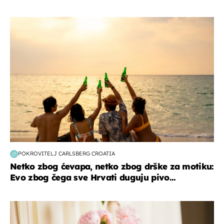
zanimljivosti
POKROVITELJ CARLSBERG CROATIA
Netko zbog ćevapa, netko zbog drške za motiku:
Evo zbog čega sve Hrvati duguju pivo...
moda & ljepota