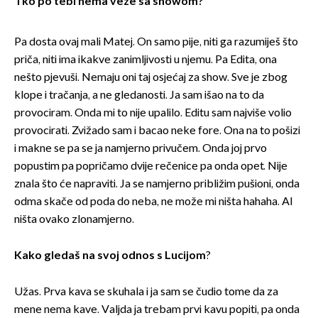
Tko po tebi nema veze sa showom?
Pa dosta ovaj mali Matej. On samo pije, niti ga razumiješ što
priča, niti ima ikakve zanimljivosti u njemu. Pa Edita, ona
nešto pjevuši. Nemaju oni taj osjećaj za show. Sve je zbog
klope i tračanja, a ne gledanosti. Ja sam išao na to da
provociram. Onda mi to nije upalilo. Editu sam najviše volio
provocirati. Zvižado sam i bacao neke fore. Ona na to pošizi
i makne se pa se ja namjerno privučem. Onda joj prvo
popustim pa popričamo dvije rečenice pa onda opet. Nije
znala što će napraviti. Ja se namjerno približim pušioni, onda
odma skače od poda do neba, ne može mi ništa hahaha. Al
ništa ovako zlonamjerno.
Kako gledaš na svoj odnos s Lucijom
?
Užas. Prva kava se skuhala i ja sam se čudio tome da za
mene nema kave. Valjda ja trebam prvi kavu popiti, pa onda