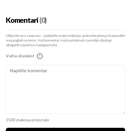
Komentari
(0)
Uključite se u raspravu – podijelite svoje mišljenje, postavite pitanja ili ponudite
svoj pogled na temu. Vaš komentar može potaknuti zanimljiv dijalog i
obogatiti zajednicu našeg portala.
Važna obavijest
!
1500 znakova preostalo