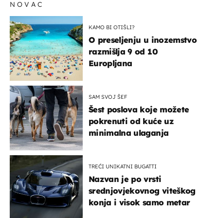
NOVAC
KAMO BI OTIŠLI?
O preseljenju u inozemstvo
razmišlja 9 od 10
Europljana
SAM SVOJ ŠEF
Šest poslova koje možete
pokrenuti od kuće uz
minimalna ulaganja
TREĆI UNIKATNI BUGATTI
Nazvan je po vrsti
srednjovjekovnog viteškog
konja i visok samo metar