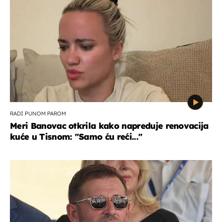
RADI PUNOM PAROM
Meri Banovac otkrila kako napreduje renovacija
kuće u Tisnom: "Samo ću reći..."