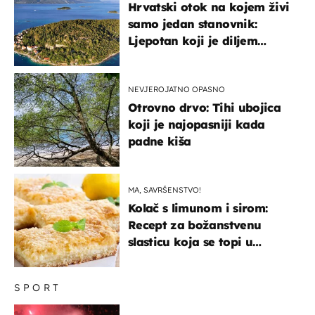
Hrvatski otok na kojem živi
samo jedan stanovnik:
Ljepotan koji je diljem
svijeta poznat po svojem
"bijelom zlatu"
NEVJEROJATNO OPASNO
Otrovno drvo: Tihi ubojica
koji je najopasniji kada
padne kiša
MA, SAVRŠENSTVO!
Kolač s limunom i sirom:
Recept za božanstvenu
slasticu koja se topi u
ustima
SPORT