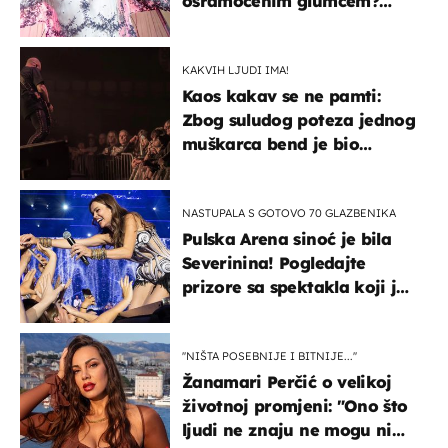
osramoćenim glumcem?
Bizarni prizori i danas
izazivaju nevjericu
KAKVIH LJUDI IMA!
Kaos kakav se ne pamti:
Zbog suludog poteza jednog
muškarca bend je bio
prisiljen prekinuti nastup
NASTUPALA S GOTOVO 70 GLAZBENIKA
Pulska Arena sinoć je bila
Severinina! Pogledajte
prizore sa spektakla koji je
rasprodan mjesec dana
ranije
''NIŠTA POSEBNIJE I BITNIJE...''
Žanamari Perčić o velikoj
životnoj promjeni: "Ono što
ljudi ne znaju ne mogu ni