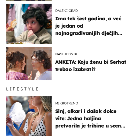
DALEKI GRAD
Ima tek šest godina, a već
je jedan od
najnagrađivanijih dječjih
glumaca
NASLJEDNIK
ANKETA: Koju ženu bi Serhat
trebao izabrati?
LIFESTYLE
MIKROTREND
Sinj, alkari i dašak dolce
vite: Jedna haljina
pretvorila je tribine u scenu
iz talijanskog filma