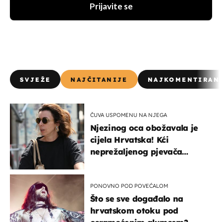
Prijavite se
SVJEŽE
NAJČITANIJE
NAJKOMENTIRAN
ČUVA USPOMENU NA NJEGA
Njezinog oca obožavala je
cijela Hrvatska! Kći
neprežaljenog pjevača
projurila špicom na dva
kotača
PONOVNO POD POVEĆALOM
Što se sve događalo na
hrvatskom otoku pod