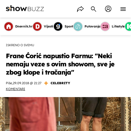
Dnevnik.hr
Vijesti
Sport
Putovanja
Lifestyle
ISKRENO O SVEMU
Frane Ćorić napustio Farmu: ''Neki
nemaju veze s ovim showom, sve je
zbog klope i tračanja''
Piše
,
29.09.2018 @ 21:27
CELEBRITY
KOMENTARI
OMOGUĆI OBAVIJESTI