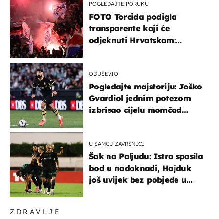
POGLEDAJTE PORUKU
FOTO Torcida podigla
transparente koji će
odjeknuti Hrvatskom:
Prozvali "moralne vertikale"
ODUŠEVIO
Pogledajte majstoriju: Joško
Gvardiol jednim potezom
izbrisao cijelu momčad
Atletica
U SAMOJ ZAVRŠNICI
Šok na Poljudu: Istra spasila
bod u nadoknadi, Hajduk
još uvijek bez pobjede u
HNL-u
ZDRAVLJE