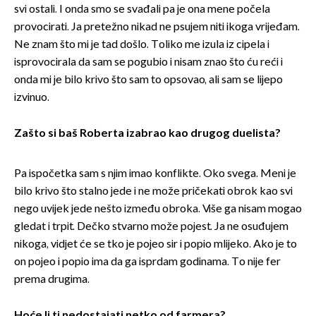
svi ostali. I onda smo se svađali pa je ona mene počela
provocirati. Ja pretežno nikad ne psujem niti ikoga vrijeđam.
Ne znam što mi je tad došlo. Toliko me izula iz cipela i
isprovocirala da sam se pogubio i nisam znao što ću reći i
onda mi je bilo krivo što sam to opsovao, ali sam se lijepo
izvinuo.
Zašto si baš Roberta izabrao kao drugog duelista?
Pa ispočetka sam s njim imao konflikte. Oko svega. Meni je
bilo krivo što stalno jede i ne može pričekati obrok kao svi
nego uvijek jede nešto između obroka. Više ga nisam mogao
gledat i trpit. Dečko stvarno može pojest. Ja ne osuđujem
nikoga, vidjet će se tko je pojeo sir i popio mlijeko. Ako je to
on pojeo i popio ima da ga isprdam godinama. To nije fer
prema drugima.
Hoće li ti nedostajati netko od farmera?