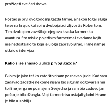
proživjeti sve čari showa.
Postao je prvi ovogodošnji gazda farme, a nakon toga i sluga
te se na kraju okušao i u dvoboju izdržljivosti s Robertom.
Tim dvobojom završila je njegova kratka farmerska
avantura. Što misli o pojedinim farmerima i svađama kojih
nije nedostajalo te koju je ulogu zapravo igrao, Frane nam je
otkrio u intervjuu.
Kako si se snašao u ulozi prvog gazde?
Bilo mi je jako teško zato što nisam poznavao ljude. Kad sam
zadavao zadatke nekome nisam bio siguran odgovara li mu
to ili ne jer ga ne poznajem. Svejedno, ja sam bio zadovoljan
pošto je bila džungla. Moji farmeri nisu ostajali gladni. Hrane
je bilo u izobilju.