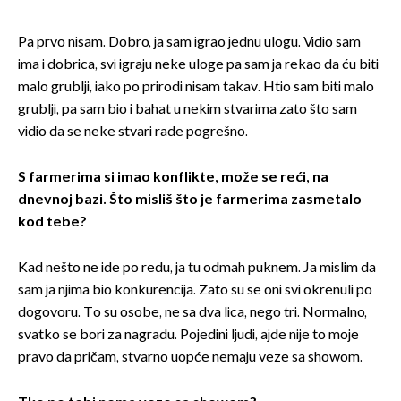
Pa prvo nisam. Dobro, ja sam igrao jednu ulogu. Vidio sam
ima i dobrica, svi igraju neke uloge pa sam ja rekao da ću biti
malo grublji, iako po prirodi nisam takav. Htio sam biti malo
grublji, pa sam bio i bahat u nekim stvarima zato što sam
vidio da se neke stvari rade pogrešno.
S farmerima si imao konflikte, može se reći, na
dnevnoj bazi. Što misliš što je farmerima zasmetalo
kod tebe?
Kad nešto ne ide po redu, ja tu odmah puknem. Ja mislim da
sam ja njima bio konkurencija. Zato su se oni svi okrenuli po
dogovoru. To su osobe, ne sa dva lica, nego tri. Normalno,
svatko se bori za nagradu. Pojedini ljudi, ajde nije to moje
pravo da pričam, stvarno uopće nemaju veze sa showom.