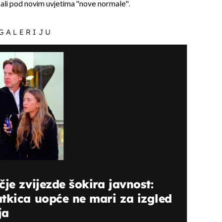
ali pod novim uvjetima ''nove normale''.
 GALERIJU
je zvijezde šokira javnost:
tkica uopće ne mari za izgled
ja