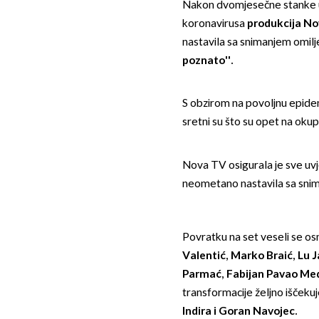
Nakon dvomjesečne stanke
koronavirusa
produkcija N
nastavila sa snimanjem omi
poznato''.
S obzirom na povoljnu epidemi
sretni su što su opet na okup
Nova TV osigurala je sve uvj
neometano nastavila sa sni
Povratku na set veseli se os
Valentić, Marko Braić, Lu J
Parmać, Fabijan Pavao Me
transformacije željno iščekuje 
Indira i Goran Navojec.