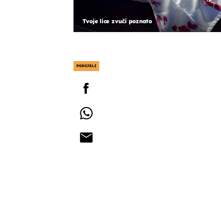
Tvoje lice zvuči poznato
PODIJELI