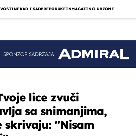
IVOSTI
NEKAD I SAD
PREPORUKE
INMAGAZIN
CLUBZONE
voje lice zvuči
avlja sa snimanjima,
 skrivaju: ''Nisam