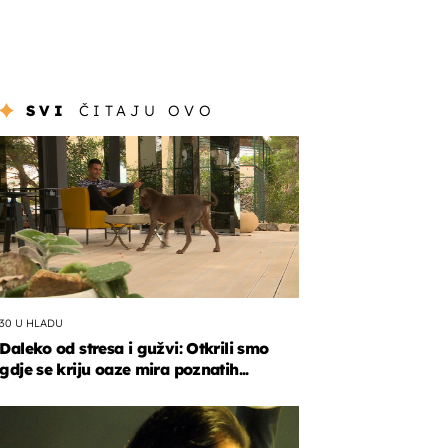
SVI
ČITAJU OVO
30 U HLADU
Daleko od stresa i gužvi: Otkrili smo
gdje se kriju oaze mira poznatih...