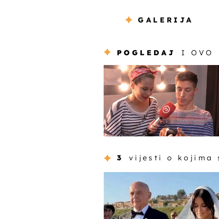
GALERIJA
POGLEDAJ
I OVO
3
vijesti o kojima