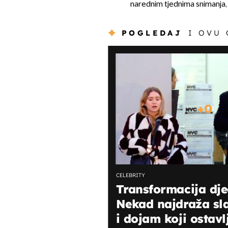
narednim tjednima snimanja, 
POGLEDAJ
I OVU
+
0
CELEBRITY
Transformacija dječ
Nekad najdraža sla
i dojam koji ostavl