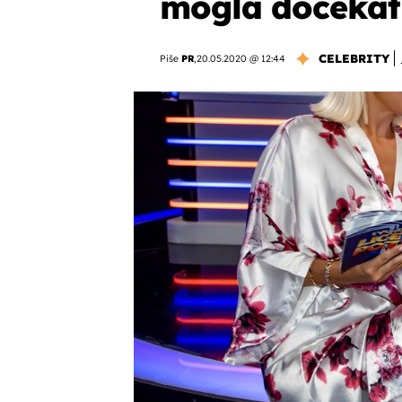
mogla dočekati
CELEBRITY
Piše
PR
,
20.05.2020 @ 12:44