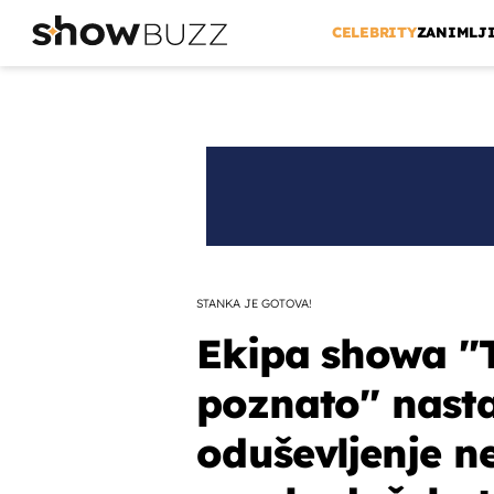
CELEBRITY
ZANIMLJ
STANKA JE GOTOVA!
Ekipa showa ''T
poznato'' nast
oduševljenje ne