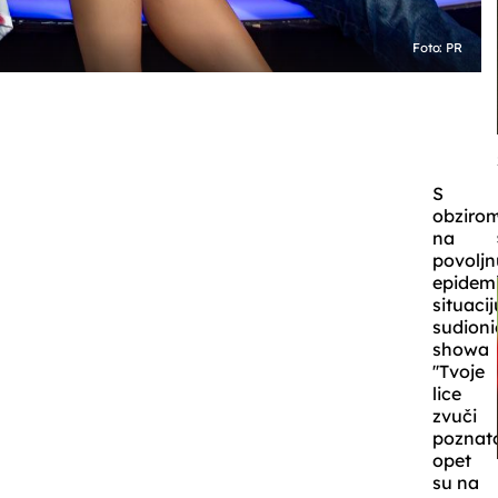
Foto: PR
S
obziro
na
povoljn
epidem
situacij
sudioni
showa
''Tvoje
lice
zvuči
poznato
opet
su na