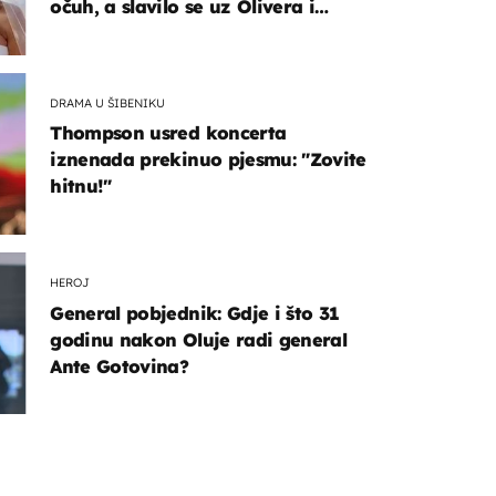
očuh, a slavilo se uz Olivera i
Rozgu
DRAMA U ŠIBENIKU
Thompson usred koncerta
iznenada prekinuo pjesmu: "Zovite
hitnu!"
HEROJ
General pobjednik: Gdje i što 31
godinu nakon Oluje radi general
Ante Gotovina?