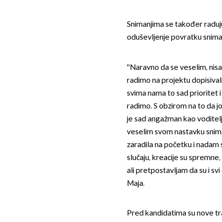
Snimanjima se također raduju 
oduševljenje povratku snimanj
''Naravno da se veselim, nis
radimo na projektu dopisival
svima nama to sad prioritet 
radimo. S obzirom na to da j
je sad angažman kao voditelj
veselim svom nastavku sniman
zaradila na početku i nadam 
slučaju, kreacije su spremne,
ali pretpostavljam da su i svi 
Maja.
Pred kandidatima su nove tra