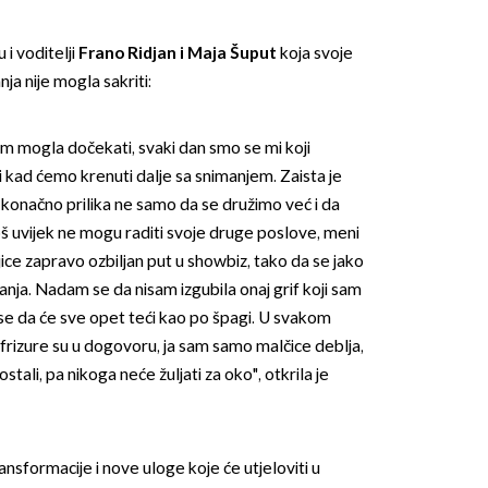
i voditelji
Frano Ridjan i Maja Šuput
koja svoje
a nije mogla sakriti:
am mogla dočekati, svaki dan smo se mi koji
i kad ćemo krenuti dalje sa snimanjem. Zaista je
i konačno prilika ne samo da se družimo već i da
oš uvijek ne mogu raditi svoje druge poslove, meni
ice zapravo ozbiljan put u showbiz, tako da se jako
ja. Nadam se da nisam izgubila onaj grif koji sam
se da će sve opet teći kao po špagi. U svakom
 frizure su u dogovoru, ja sam samo malčice deblja,
ostali, pa nikoga neće žuljati za oko", otkrila je
nsformacije i nove uloge koje će utjeloviti u