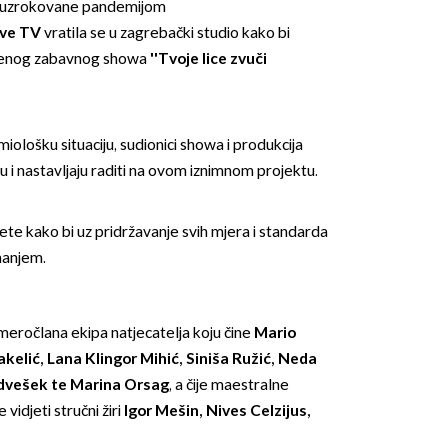
 uzrokovane pandemijom
ove TV
vratila se u zagrebački studio kako bi
ljenog zabavnog showa
''Tvoje lice zvuči
ološku situaciju, sudionici showa i produkcija
u i nastavljaju raditi na ovom iznimnom projektu.
OMOGUĆI OBAVIJESTI
ete kako bi uz pridržavanje svih mjera i standarda
manjem.
meročlana ekipa natjecatelja koju čine
Mario
akelić, Lana Klingor Mihić, Siniša Ružić, Neda
dvešek te Marina Orsag
, a čije maestralne
vidjeti stručni žiri
Igor Mešin, Nives Celzijus,