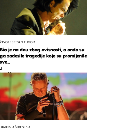
ŽIVOT ISPISAN TUGOM
Bio je na dnu zbog ovisnosti, a onda su
ga zadesile tragedije koje su promijenile
m
sve...
u
iološku
u,
ci
''
DRAMA U ŠIBENIKU