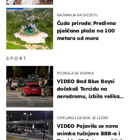
NAJMANJA NA SVIJETU
Čudo prirode: Predivna
pješčana plaža na 100
metara od mora
SPORT
POJAVILA SE SNIMKA
VIDEO Bad Blue Boysi
dočekali Torcidu na
aerodromu, izbila velika
masovna tučnjava
CIPELARILI GA DOK JE LEŽAO
VIDEO Pojavila se nova
snimka tučnjave BBB-a i