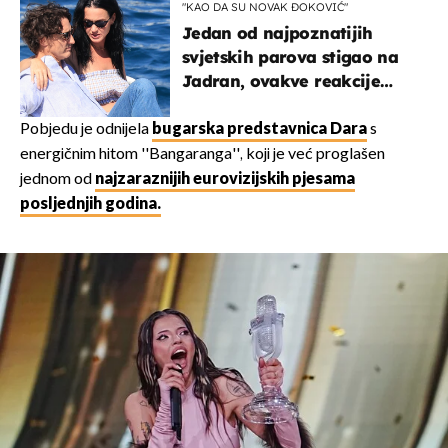
"KAO DA SU NOVAK ĐOKOVIĆ"
Jedan od najpoznatijih
svjetskih parova stigao na
Jadran, ovakve reakcije
vjerojatno nisu očekivali
Pobjedu je odnijela
bugarska predstavnica Dara
s
energičnim hitom ''Bangaranga'', koji je već proglašen
jednom od
najzaraznijih eurovizijskih pjesama
posljednjih godina.