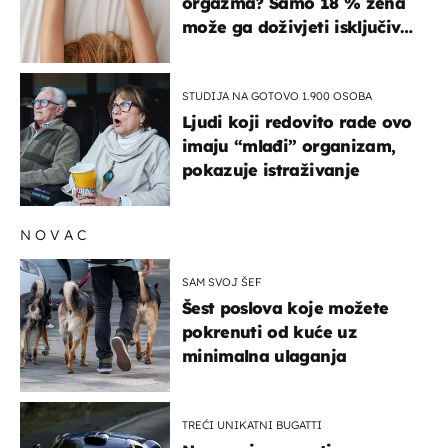
orgazma? Samo 18 % žena
može ga doživjeti isključivo
na ovaj način
STUDIJA NA GOTOVO 1.900 OSOBA
Ljudi koji redovito rade ovo
imaju “mlađi” organizam,
pokazuje istraživanje
NOVAC
SAM SVOJ ŠEF
Šest poslova koje možete
pokrenuti od kuće uz
minimalna ulaganja
TREĆI UNIKATNI BUGATTI