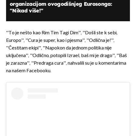
organizacijom ovogodišnjeg Eurosonga:
"Nikad više!"
''To je nešto kao Rim Tim Tagi Dim'', ''Došli ste k sebi,
Europo'', ''Cura je super, kao i pjesma'', ''Odlična je!'',
''Čestitam ekipi'', ''Napokon da jednom politika nije
uključena'', ''Odlično, potopili Izrael, baš mi je drago'', ''Baš
je zarazna'', ''Predraga cura'', nahvalili su je u komentarima
na našem Facebooku.