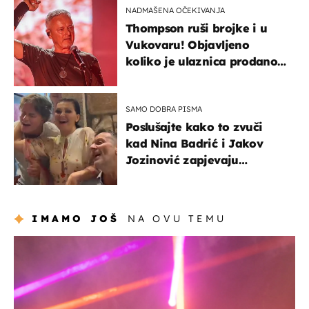
NADMAŠENA OČEKIVANJA
Thompson ruši brojke i u
Vukovaru! Objavljeno
koliko je ulaznica prodano
u kratkom vremenu
SAMO DOBRA PISMA
Poslušajte kako to zvuči
kad Nina Badrić i Jakov
Jozinović zapjevaju
Oliverov hit!
IMAMO JOŠ
NA OVU TEMU
kultura & zabava