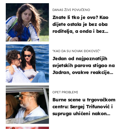
DANAS ŽIVI POVUČENO
Znate li tko je ovo? Kao
dijete ostala je bez oba
roditelja, a onda i bez
milijuna koje je trebala
naslijediti
"KAO DA SU NOVAK ĐOKOVIĆ"
Jedan od najpoznatijih
svjetskih parova stigao na
Jadran, ovakve reakcije
vjerojatno nisu očekivali
OPET PROBLEMI
Burne scene u trgovačkom
centru: Sergej Trifunović i
supruga uhićeni nakon
svađe!