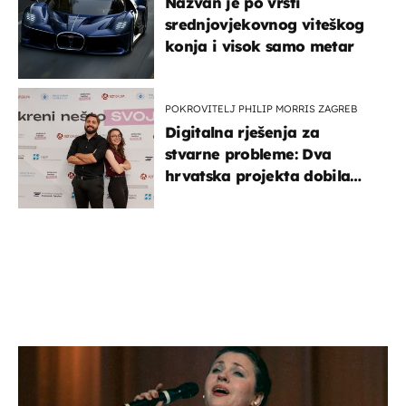
Nazvan je po vrsti
srednjovjekovnog viteškog
konja i visok samo metar
POKROVITELJ PHILIP MORRIS ZAGREB
Digitalna rješenja za
stvarne probleme: Dva
hrvatska projekta dobila
potporu za razvoj