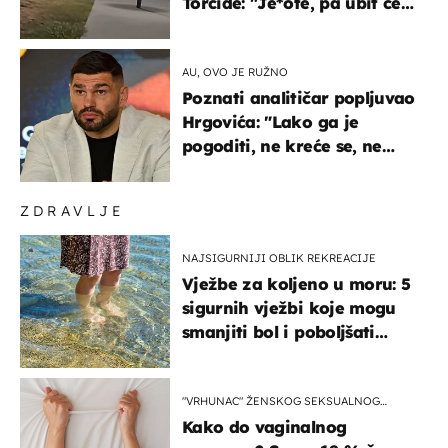
Torcide: "Je*ote, pa ubit će
ga!"
AU, OVO JE RUŽNO
Poznati analitičar popljuvao
Hrgovića: "Lako ga je
pogoditi, ne kreće se, ne
koristi noge..."
ZDRAVLJE
NAJSIGURNIJI OBLIK REKREACIJE
Vježbe za koljeno u moru: 5
sigurnih vježbi koje mogu
smanjiti bol i poboljšati
pokretljivost
"VRHUNAC" ŽENSKOG SEKSUALNOG
ISKUSTVA
Kako do vaginalnog