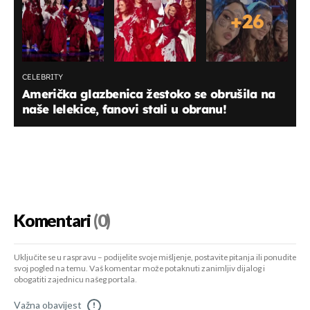
+
26
CELEBRITY
Američka glazbenica žestoko se obrušila na
naše lelekice, fanovi stali u obranu!
Komentari
(0)
Uključite se u raspravu – podijelite svoje mišljenje, postavite pitanja ili ponudite
svoj pogled na temu. Vaš komentar može potaknuti zanimljiv dijalog i
obogatiti zajednicu našeg portala.
Važna obavijest
!