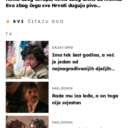
Evo zbog čega sve Hrvati duguju pivo...
SVI
ČITAJU OVO
TV
DALEKI GRAD
Ima tek šest godina, a već
je jedan od
najnagrađivanijih dječjih
glumaca
NASLJEDNIK
Rade mu iza leđa, a on toga
nije svjestan
NASLJEDNIK