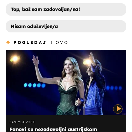
Top, baš sam zadovoljan/na!
Nisam oduševljen/a
TOP, BAŠ SAM ZADOVOLJAN/NA!
POGLEDAJ
I OVO
NISAM ODUŠEVLJEN/A
ZANIMLJIVOSTI
Fanovi su nezadovoljni austrijskom