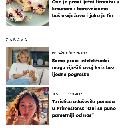
Ovo je pravi ljetni tiramisu s
limunom i borovnicama –
baš osvježava i jako je fin
ZABAVA
POKAŽITE ŠTO ZNATE!
Samo pravi intelektualci
mogu riješiti ovaj kviz bez
ijedne pogreške
JESTE LI PROBALI?
Turisticu oduševila ponuda
u Primoštenu: "Oni su puno
pametniji od nas"