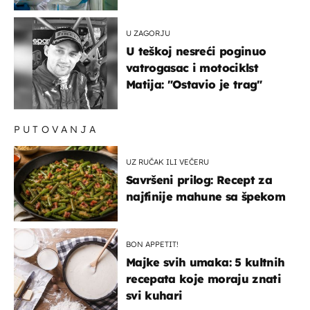
našem susjedstvu
U ZAGORJU
U teškoj nesreći poginuo
vatrogasac i motociklst
Matija: "Ostavio je trag"
PUTOVANJA
UZ RUČAK ILI VEČERU
Savršeni prilog: Recept za
najfinije mahune sa špekom
BON APPETIT!
Majke svih umaka: 5 kultnih
recepata koje moraju znati
svi kuhari