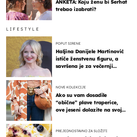
ANKETA: Koju ženu bi Serhat
trebao izabrati?
LIFESTYLE
POPUT SIRENE
Haljina Danijele Martinović
ističe ženstvenu figuru, a
savršena je za večernji
izlazak na moru
NOVE KOLEKCIJE
Ako su vam dosadile
“obične” plave traperice,
ove jeseni dolazite na svoje
- izdvajamo 15 hit modela
PREJEDNOSTAVNO ZA SLOŽITI