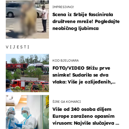
IMPRESIVNO!
Scena iz Srbije fascinirala
društvene mreže! Pogledajte
neobičnog ljubimca
VIJESTI
KOD BJELOVARA
FOTO/VIDEO Stižu prve
snimke! Sudarila se dva
vlaka: Više je ozlijeđenih,
hitne službe na terenu
ŠIRE GA KOMARCI
Više od 240 osoba diljem
Europe zaraženo opasnim
virusom: Najviše slučajeva u