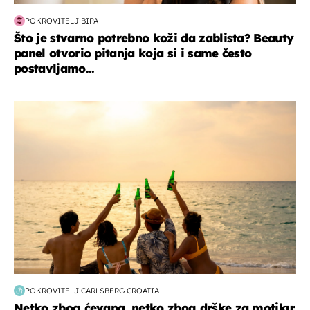
POKROVITELJ BIPA
Što je stvarno potrebno koži da zablista? Beauty
panel otvorio pitanja koja si i same često
postavljamo...
zanimljivosti
POKROVITELJ CARLSBERG CROATIA
Netko zbog ćevapa, netko zbog drške za motiku: