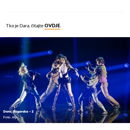
Tko je Dara, čitajte
OVDJE
.
Dara, Bugarska - 2
Foto: Afp