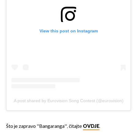
View this post on Instagram
A post shared by Eurovision Song Contest (@eurovision)
Što je zapravo ''Bangaranga'', čitajte
OVDJE
.