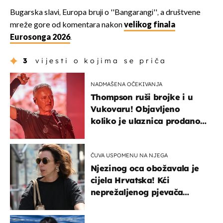
Bugarska slavi, Europa bruji o ''Bangarangi'', a društvene
mreže gore od komentara nakon
velikog finala
Eurosonga 2026
.
3
vijesti o kojima se priča
NADMAŠENA OČEKIVANJA
Thompson ruši brojke i u
Vukovaru! Objavljeno
koliko je ulaznica prodano
u kratkom vremenu
ČUVA USPOMENU NA NJEGA
Njezinog oca obožavala je
cijela Hrvatska! Kći
neprežaljenog pjevača
projurila špicom na dva
kotača