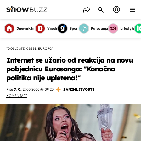
Dnevnik.hr
Vijesti
Sport
Putovanja
Lifestyle
''DOŠLI STE K SEBI, EUROPO''
Internet se užario od reakcija na novu
pobjednicu Eurosonga: ''Konačno
politika nije upletena!''
Piše
J. C.
,
17.05.2026 @ 09:25
ZANIMLJIVOSTI
KOMENTARI
OMOGUĆI OBAVIJESTI