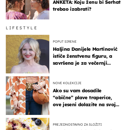
ANKETA: Koju ženu bi Serhat
trebao izabrati?
LIFESTYLE
POPUT SIRENE
Haljina Danijele Martinović
ističe ženstvenu figuru, a
savršena je za večernji
izlazak na moru
NOVE KOLEKCIJE
Ako su vam dosadile
“obične” plave traperice,
ove jeseni dolazite na svoje
- izdvajamo 15 hit modela
PREJEDNOSTAVNO ZA SLOŽITI