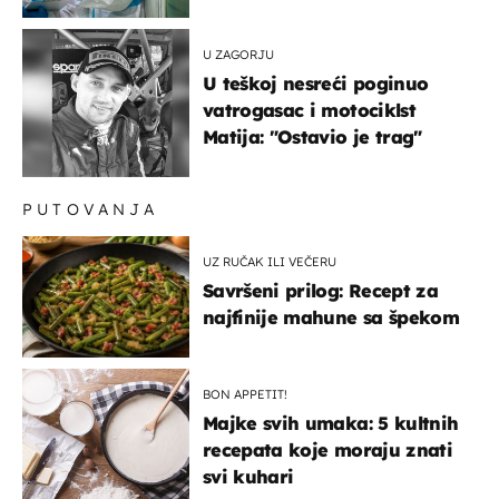
našem susjedstvu
U ZAGORJU
U teškoj nesreći poginuo
vatrogasac i motociklst
Matija: "Ostavio je trag"
PUTOVANJA
UZ RUČAK ILI VEČERU
Savršeni prilog: Recept za
najfinije mahune sa špekom
BON APPETIT!
Majke svih umaka: 5 kultnih
recepata koje moraju znati
svi kuhari