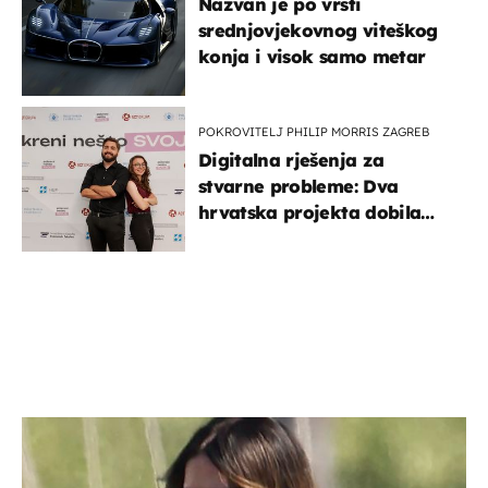
Nazvan je po vrsti
srednjovjekovnog viteškog
konja i visok samo metar
POKROVITELJ PHILIP MORRIS ZAGREB
Digitalna rješenja za
stvarne probleme: Dva
hrvatska projekta dobila
potporu za razvoj