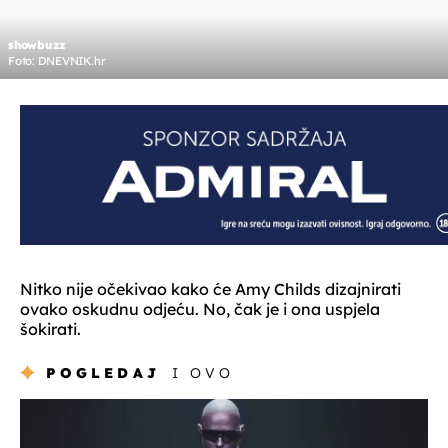
showbuzz
Foto: DNEVNIK.hr
Nitko nije očekivao kako će Amy Childs dizajnirati
ovako oskudnu odjeću. No, čak je i ona uspjela
šokirati.
POGLEDAJ
I OVO