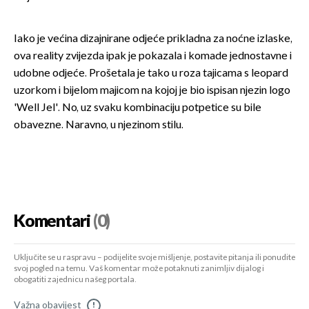
Iako je većina dizajnirane odjeće prikladna za noćne izlaske,
ova reality zvijezda ipak je pokazala i komade jednostavne i
udobne odjeće. Prošetala je tako u roza tajicama s leopard
uzorkom i bijelom majicom na kojoj je bio ispisan njezin logo
'Well Jel'. No, uz svaku kombinaciju potpetice su bile
obavezne. Naravno, u njezinom stilu.
Komentari
(0)
Uključite se u raspravu – podijelite svoje mišljenje, postavite pitanja ili ponudite
svoj pogled na temu. Vaš komentar može potaknuti zanimljiv dijalog i
obogatiti zajednicu našeg portala.
Važna obavijest
!