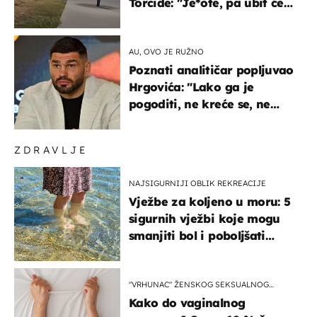
Torcide: "Je*ote, pa ubit će
ga!"
AU, OVO JE RUŽNO
Poznati analitičar popljuvao
Hrgovića: "Lako ga je
pogoditi, ne kreće se, ne
koristi noge..."
ZDRAVLJE
NAJSIGURNIJI OBLIK REKREACIJE
Vježbe za koljeno u moru: 5
sigurnih vježbi koje mogu
smanjiti bol i poboljšati
pokretljivost
"VRHUNAC" ŽENSKOG SEKSUALNOG
ISKUSTVA
Kako do vaginalnog