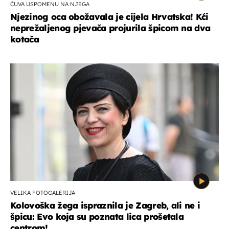
ČUVA USPOMENU NA NJEGA
Njezinog oca obožavala je cijela Hrvatska! Kći
neprežaljenog pjevača projurila špicom na dva
kotača
VELIKA FOTOGALERIJA
Kolovoška žega ispraznila je Zagreb, ali ne i
špicu: Evo koja su poznata lica prošetala
centrom!