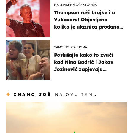
NADMAŠENA OČEKIVANJA
Thompson ruši brojke i u
Vukovaru! Objavljeno
koliko je ulaznica prodano
u kratkom vremenu
SAMO DOBRA PISMA
Poslušajte kako to zvuči
kad Nina Badrić i Jakov
Jozinović zapjevaju
Oliverov hit!
IMAMO JOŠ
NA OVU TEMU
zanimljivosti