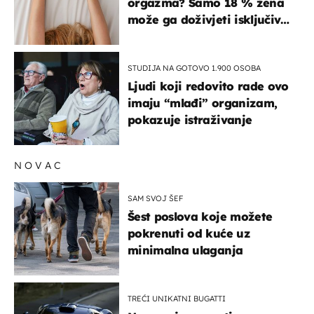
orgazma? Samo 18 % žena
može ga doživjeti isključivo
na ovaj način
STUDIJA NA GOTOVO 1.900 OSOBA
Ljudi koji redovito rade ovo
imaju “mlađi” organizam,
pokazuje istraživanje
NOVAC
SAM SVOJ ŠEF
Šest poslova koje možete
pokrenuti od kuće uz
minimalna ulaganja
TREĆI UNIKATNI BUGATTI