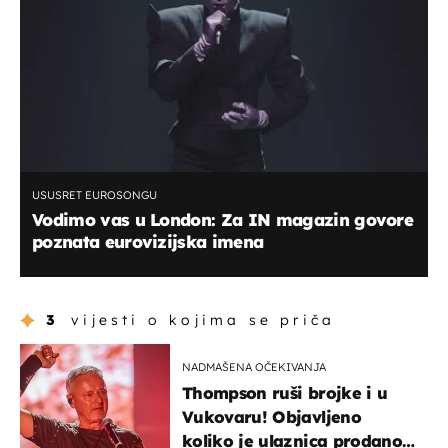
USUSRET EUROSONGU
Vodimo vas u London: Za IN magazin govore
poznata eurovizijska imena
3
vijesti o kojima se priča
NADMAŠENA OČEKIVANJA
Thompson ruši brojke i u
Vukovaru! Objavljeno
koliko je ulaznica prodano