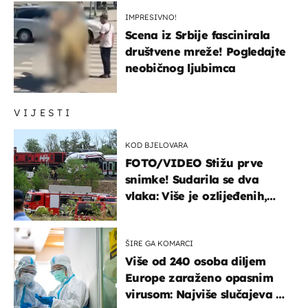
IMPRESIVNO!
Scena iz Srbije fascinirala
društvene mreže! Pogledajte
neobičnog ljubimca
VIJESTI
KOD BJELOVARA
FOTO/VIDEO Stižu prve
snimke! Sudarila se dva
vlaka: Više je ozlijeđenih,
hitne službe na terenu
ŠIRE GA KOMARCI
Više od 240 osoba diljem
Europe zaraženo opasnim
virusom: Najviše slučajeva u