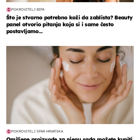
POKROVITELJ BIPA
Što je stvarno potrebno koži da zablista? Beauty
panel otvorio pitanja koja si i same često
postavljamo...
moda & ljepota
POKROVITELJ SPAR HRVATSKA
Omiljene proizvode za njegu sada možete kupiti