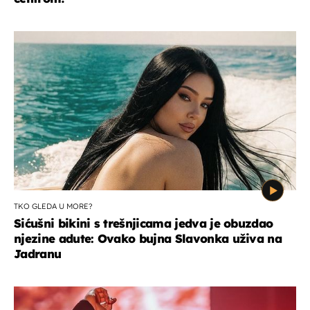
TKO GLEDA U MORE?
Sićušni bikini s trešnjicama jedva je obuzdao
njezine adute: Ovako bujna Slavonka uživa na
Jadranu