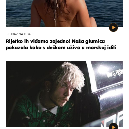
LJUBAV NA OBALI
Rijetko ih viđamo zajedno! Naša glumica
pokazala kako s dečkom uživa u morskoj idili