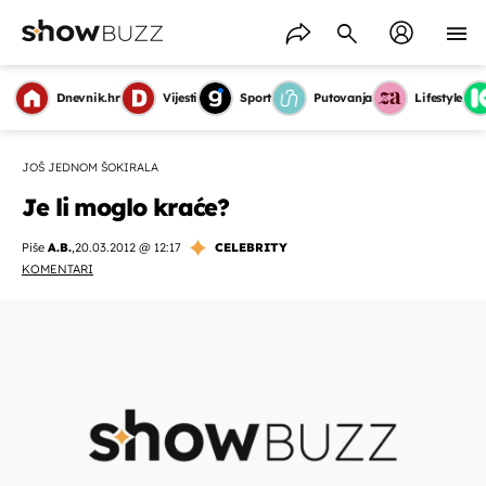
Dnevnik.hr
Vijesti
Sport
Putovanja
Lifestyle
JOŠ JEDNOM ŠOKIRALA
Je li moglo kraće?
Piše
A.B.
,
20.03.2012 @ 12:17
CELEBRITY
KOMENTARI
OMOGUĆI OBAVIJESTI