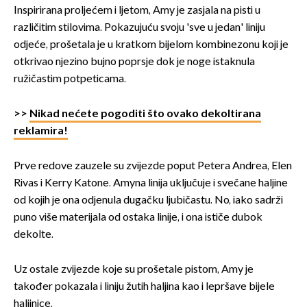
Inspirirana proljećem i ljetom, Amy je zasjala na pisti u
različitim stilovima. Pokazujuću svoju 'sve u jedan' liniju
odjeće, prošetala je u kratkom bijelom kombinezonu koji je
otkrivao njezino bujno poprsje dok je noge istaknula
ružičastim potpeticama.
>>
Nikad nećete pogoditi što ovako dekoltirana
reklamira!
Prve redove zauzele su zvijezde poput Petera Andrea, Elen
Rivas i Kerry Katone. Amyna linija uključuje i svečane haljine
od kojih je ona odjenula dugačku ljubičastu. No, iako sadrži
puno više materijala od ostaka linije, i ona ističe dubok
dekolte.
Uz ostale zvijezde koje su prošetale pistom, Amy je
također pokazala i liniju žutih haljina kao i lepršave bijele
haljinice.