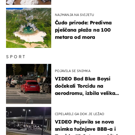
NAJMANJA NA SVIJETU
Čudo prirode: Predivna
pješčana plaža na 100
metara od mora
SPORT
POJAVILA SE SNIMKA
VIDEO Bad Blue Boysi
dočekali Torcidu na
aerodromu, izbila velika
masovna tučnjava
CIPELARILI GA DOK JE LEŽAO
VIDEO Pojavila se nova
snimka tučnjave BBB-a i