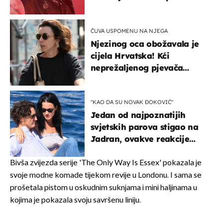
u kratkom vremenu
ČUVA USPOMENU NA NJEGA
Njezinog oca obožavala je
cijela Hrvatska! Kći
neprežaljenog pjevača
projurila špicom na dva
kotača
"KAO DA SU NOVAK ĐOKOVIĆ"
Jedan od najpoznatijih
svjetskih parova stigao na
Jadran, ovakve reakcije
vjerojatno nisu očekivali
Bivša zvijezda serije 'The Only Way Is Essex' pokazala je
svoje modne komade tijekom revije u Londonu. I sama se
prošetala pistom u oskudnim suknjama i mini haljinama u
kojima je pokazala svoju savršenu liniju.