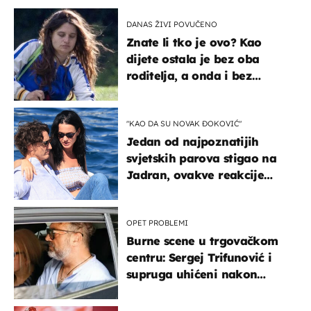
DANAS ŽIVI POVUČENO
Znate li tko je ovo? Kao
dijete ostala je bez oba
roditelja, a onda i bez
milijuna koje je trebala
naslijediti
"KAO DA SU NOVAK ĐOKOVIĆ"
Jedan od najpoznatijih
svjetskih parova stigao na
Jadran, ovakve reakcije
vjerojatno nisu očekivali
OPET PROBLEMI
Burne scene u trgovačkom
centru: Sergej Trifunović i
supruga uhićeni nakon
svađe!