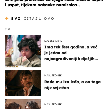
i usput, tijekom nabavke namirnica...
SVI
ČITAJU OVO
TV
DALEKI GRAD
Ima tek šest godina, a već
je jedan od
najnagrađivanijih dječjih
glumaca
NASLJEDNIK
Rade mu iza leđa, a on toga
nije svjestan
NASLJEDNIK