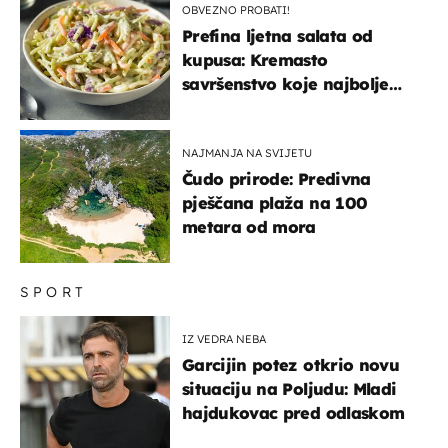
OBVEZNO PROBATI!
Prefina ljetna salata od
kupusa: Kremasto
savršenstvo koje najbolje
paše uz pečeno meso
NAJMANJA NA SVIJETU
Čudo prirode: Predivna
pješčana plaža na 100
metara od mora
SPORT
IZ VEDRA NEBA
Garcijin potez otkrio novu
situaciju na Poljudu: Mladi
hajdukovac pred odlaskom