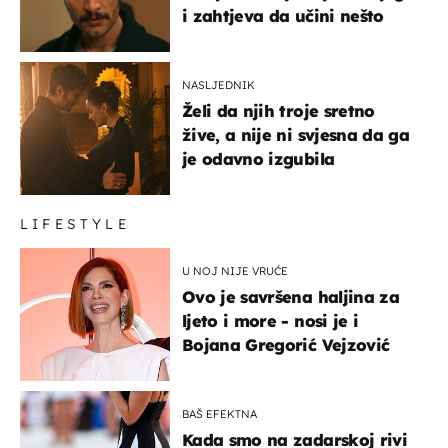
i zahtjeva da učini nešto
NASLJEDNIK
Želi da njih troje sretno
žive, a nije ni svjesna da ga
je odavno izgubila
LIFESTYLE
U NOJ NIJE VRUĆE
Ovo je savršena haljina za
ljeto i more - nosi je i
Bojana Gregorić Vejzović
BAŠ EFEKTNA
Kada smo na zadarskoj rivi