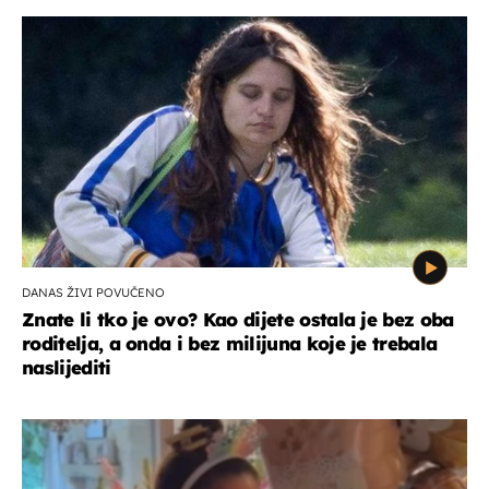
DANAS ŽIVI POVUČENO
Znate li tko je ovo? Kao dijete ostala je bez oba
roditelja, a onda i bez milijuna koje je trebala
naslijediti