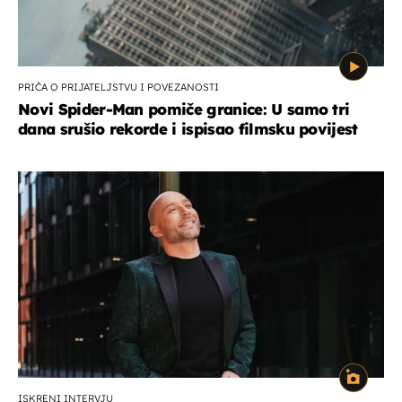
PRIČA O PRIJATELJSTVU I POVEZANOSTI
Novi Spider-Man pomiče granice: U samo tri
dana srušio rekorde i ispisao filmsku povijest
ISKRENI INTERVJU