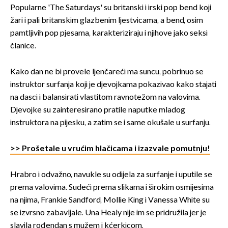
Popularne 'The Saturdays' su britanski i irski pop bend koji
žari i pali britanskim glazbenim ljestvicama, a bend, osim
pamtljivih pop pjesama, karakteriziraju i njihove jako seksi
članice.
Kako dan ne bi provele ljenčareći ma suncu, pobrinuo se
instruktor surfanja koji je djevojkama pokazivao kako stajati
na dasci i balansirati vlastitom ravnotežom na valovima.
Djevojke su zainteresirano pratile naputke mladog
instruktora na pijesku, a zatim se i same okušale u surfanju.
>> Prošetale u vrućim hlačicama i izazvale pomutnju!
Hrabro i odvažno, navukle su odijela za surfanje i uputile se
prema valovima. Sudeći prema slikama i širokim osmijesima
na njima, Frankie Sandford, Mollie King i Vanessa White su
se izvrsno zabavljale. Una Healy nije im se pridružila jer je
slavila rođendan s mužem i kćerkicom.