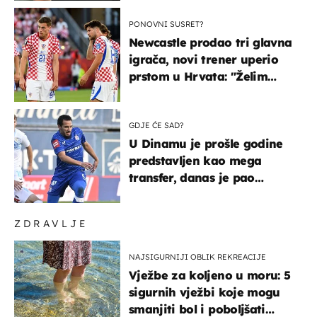
PONOVNI SUSRET?
Newcastle prodao tri glavna
igrača, novi trener uperio
prstom u Hrvata: "Želim
njega!"
GDJE ĆE SAD?
U Dinamu je prošle godine
predstavljen kao mega
transfer, danas je pao
najniže u karijeri
ZDRAVLJE
NAJSIGURNIJI OBLIK REKREACIJE
Vježbe za koljeno u moru: 5
sigurnih vježbi koje mogu
smanjiti bol i poboljšati