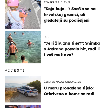
ZAMJERATE LI JOJ?
"Koja kuja…": Snašla se na
hrvatskoj granici, ali
gledatelji su podijeljeni
LOL
"Je li živ, zna li se?": Snimka
s Jadrana postala hit, radi li
i vaš muž ovo?
VIJESTI
ČEKA SE NALAZ OBDUKCIJE
U moru pronađeno tijelo:
Otkriveno o kome se radi