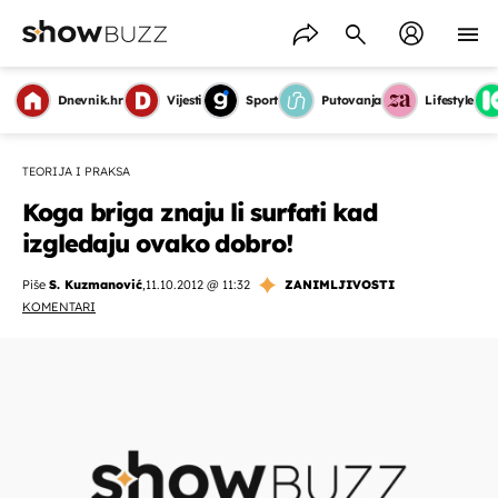
Dnevnik.hr
Vijesti
Sport
Putovanja
Lifestyle
TEORIJA I PRAKSA
Koga briga znaju li surfati kad
izgledaju ovako dobro!
Piše
S. Kuzmanović
,
11.10.2012 @ 11:32
ZANIMLJIVOSTI
KOMENTARI
OMOGUĆI OBAVIJESTI