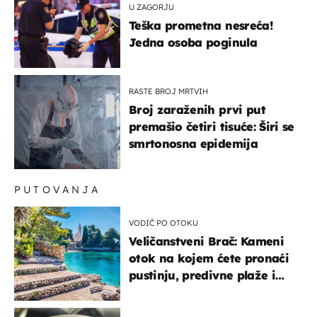
U ZAGORJU
Teška prometna nesreća!
Jedna osoba poginula
RASTE BROJ MRTVIH
Broj zaraženih prvi put
premašio četiri tisuće: Širi se
smrtonosna epidemija
PUTOVANJA
VODIČ PO OTOKU
Veličanstveni Brač: Kameni
otok na kojem ćete pronaći
pustinju, predivne plaže i
uzbudljivu hranu