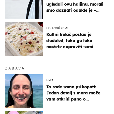
ugledali ovu haljinu, morali
smo doznati odakle je –
košta samo 18 eura
MA, SAVRŠENO!
Kultni kolač postao je
sladoled, tako ga lako
možete napraviti sami
ZABAVA
HMM…
To rade samo psihopati:
Jedan detalj s mora može
vam otkriti puno o
prijateljima