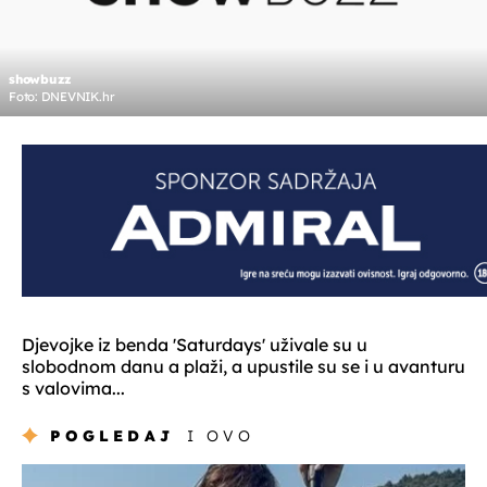
showbuzz
Foto: DNEVNIK.hr
Djevojke iz benda 'Saturdays' uživale su u
slobodnom danu a plaži, a upustile su se i u avanturu
s valovima...
POGLEDAJ
I OVO