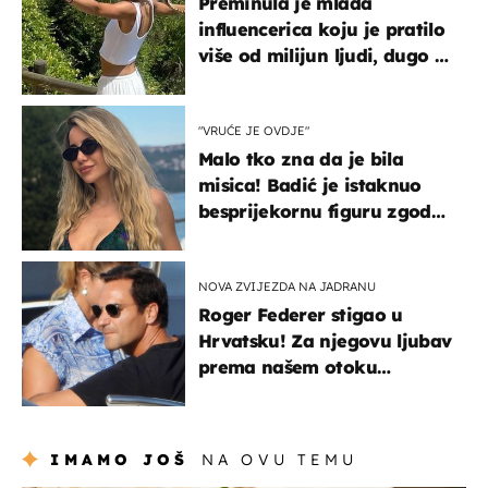
Preminula je mlada
influencerica koju je pratilo
više od milijun ljudi, dugo se
borila s opakom bolešću
"VRUĆE JE OVDJE"
Malo tko zna da je bila
misica! Badić je istaknuo
besprijekornu figuru zgodne
voditeljice
NOVA ZVIJEZDA NA JADRANU
Roger Federer stigao u
Hrvatsku! Za njegovu ljubav
prema našem otoku
zaslužan je jedan poznati
Hrvat
IMAMO JOŠ
NA OVU TEMU