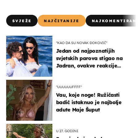
SVJEŽE
NAJČITANIJE
NAJKOMENTIRAN
"KAO DA SU NOVAK ĐOKOVIĆ"
Jedan od najpoznatijih
svjetskih parova stigao na
Jadran, ovakve reakcije
vjerojatno nisu očekivali
"UUUUUUFFFF"
Vau, koje noge! Ružičasti
badić istaknuo je najbolje
adute Maje Šuput
U 27. GODINI