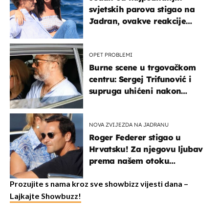
svjetskih parova stigao na
Jadran, ovakve reakcije
vjerojatno nisu očekivali
OPET PROBLEMI
Burne scene u trgovačkom
centru: Sergej Trifunović i
supruga uhićeni nakon
svađe!
NOVA ZVIJEZDA NA JADRANU
Roger Federer stigao u
Hrvatsku! Za njegovu ljubav
prema našem otoku
zaslužan je jedan poznati
Hrvat
Prozujite s nama kroz sve showbizz vijesti dana –
Lajkajte Showbuzz!