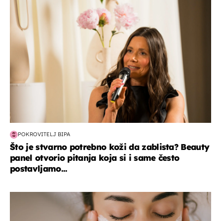
moda & ljepota
POKROVITELJ BIPA
Što je stvarno potrebno koži da zablista? Beauty
panel otvorio pitanja koja si i same često
postavljamo...
moda & ljepota