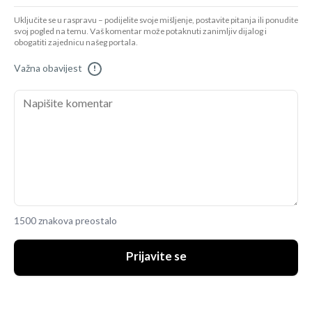
Uključite se u raspravu – podijelite svoje mišljenje, postavite pitanja ili ponudite
svoj pogled na temu. Vaš komentar može potaknuti zanimljiv dijalog i
obogatiti zajednicu našeg portala.
Važna obavijest
!
1500 znakova preostalo
Prijavite se