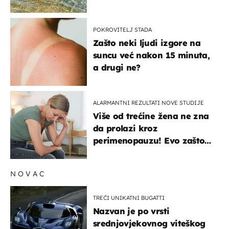
pokretljivost
POKROVITELJ STADA
Zašto neki ljudi izgore na
suncu već nakon 15 minuta,
a drugi ne?
ALARMANTNI REZULTATI NOVE STUDIJE
Više od trećine žena ne zna
da prolazi kroz
perimenopauzu! Evo zašto
su simptomi toliko
zbunjujući
NOVAC
TREĆI UNIKATNI BUGATTI
Nazvan je po vrsti
srednjovjekovnog viteškog