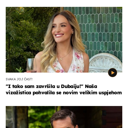
SVAKA JOJ ČAST!
"I tako sam završila u Dubaiju!" Naša
vizažistica pohvalila se novim velikim uspjehom