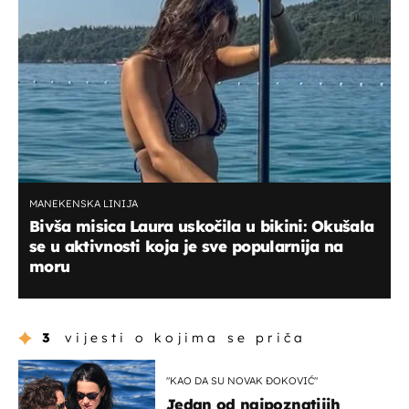
MANEKENSKA LINIJA
Bivša misica Laura uskočila u bikini: Okušala
se u aktivnosti koja je sve popularnija na
moru
3
vijesti o kojima se priča
"KAO DA SU NOVAK ĐOKOVIĆ"
Jedan od najpoznatijih