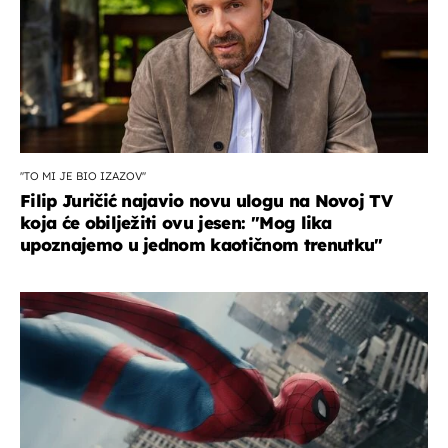
''TO MI JE BIO IZAZOV''
Filip Juričić najavio novu ulogu na Novoj TV
koja će obilježiti ovu jesen: ''Mog lika
upoznajemo u jednom kaotičnom trenutku''