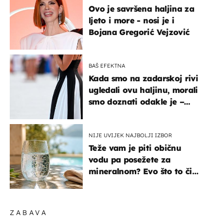
Ovo je savršena haljina za
ljeto i more - nosi je i
Bojana Gregorić Vejzović
BAŠ EFEKTNA
Kada smo na zadarskoj rivi
ugledali ovu haljinu, morali
smo doznati odakle je –
košta samo 18 eura
NIJE UVIJEK NAJBOLJI IZBOR
Teže vam je piti običnu
vodu pa posežete za
mineralnom? Evo što to čini
organizmu
ZABAVA