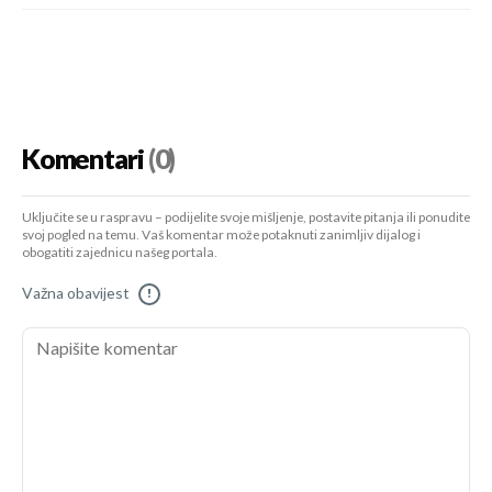
Komentari
(0)
Uključite se u raspravu – podijelite svoje mišljenje, postavite pitanja ili ponudite
svoj pogled na temu. Vaš komentar može potaknuti zanimljiv dijalog i
obogatiti zajednicu našeg portala.
Važna obavijest
!