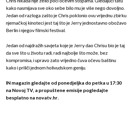
Chris nikada nije želio poći očevim stopama. Gledajući tatu
kako nasmijava sve oko sebe bilo mu je više nego dovoljno.
Jedan od razloga zašto je Chris poklonio ovu vrijednu zbirku
njemačkoj kinoteci jest taj što je Jerry jednostavno obožavo
Berlin i njegov filmski festival.
Jedan od najdražih savjeta koje je Jerry dao Chrisu bio je taj
da sve što u životu radi, radi najbolje što može, bez
kompromisa, i upravo zato vrijedno čuva očevu baštinu
kako i priliči jednom holivudskom geniju.
IN magazin gledajte od ponedjeljka do petka u 17:30
na Novoj TV, a propuštene emisije
pogledajte
besplatno na novatv.hr.