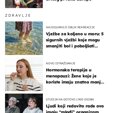
ZDRAVLJE
NAJSIGURNIJI OBLIK REKREACIJE
Vježbe za koljeno u moru: 5
sigurnih vježbi koje mogu
smanjiti bol i poboljšati
pokretljivost
NOVO ISTRAŽIVANJE
Hormonska terapija u
menopauzi: Žene koje je
koriste imaju znatno manji
rizik od ovoga
STUDIJA NA GOTOVO 1.900 OSOBA
Ljudi koji redovito rade ovo
imaju “mlađi” organizam,