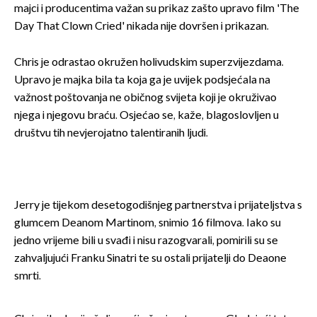
majci i producentima važan su prikaz zašto upravo film 'The
Day That Clown Cried' nikada nije dovršen i prikazan.
Chris je odrastao okružen holivudskim superzvijezdama.
Upravo je majka bila ta koja ga je uvijek podsjećala na
važnost poštovanja ne običnog svijeta koji je okruživao
njega i njegovu braću. Osjećao se, kaže, blagoslovljen u
društvu tih nevjerojatno talentiranih ljudi.
Jerry je tijekom desetogodišnjeg partnerstva i prijateljstva s
glumcem Deanom Martinom, snimio 16 filmova. Iako su
jedno vrijeme bili u svađi i nisu razogvarali, pomirili su se
zahvaljujući Franku Sinatri te su ostali prijatelji do Deaone
smrti.