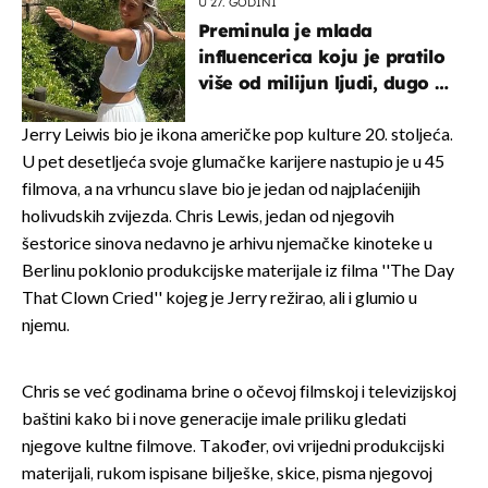
U 27. GODINI
Preminula je mlada
influencerica koju je pratilo
više od milijun ljudi, dugo se
borila s opakom bolešću
Jerry Leiwis bio je ikona američke pop kulture 20. stoljeća.
U pet desetljeća svoje glumačke karijere nastupio je u 45
filmova, a na vrhuncu slave bio je jedan od najplaćenijih
holivudskih zvijezda. Chris Lewis, jedan od njegovih
šestorice sinova nedavno je arhivu njemačke kinoteke u
Berlinu poklonio produkcijske materijale iz filma ''The Day
That Clown Cried'' kojeg je Jerry režirao, ali i glumio u
njemu.
Chris se već godinama brine o očevoj filmskoj i televizijskoj
baštini kako bi i nove generacije imale priliku gledati
njegove kultne filmove. Također, ovi vrijedni produkcijski
materijali, rukom ispisane bilješke, skice, pisma njegovoj