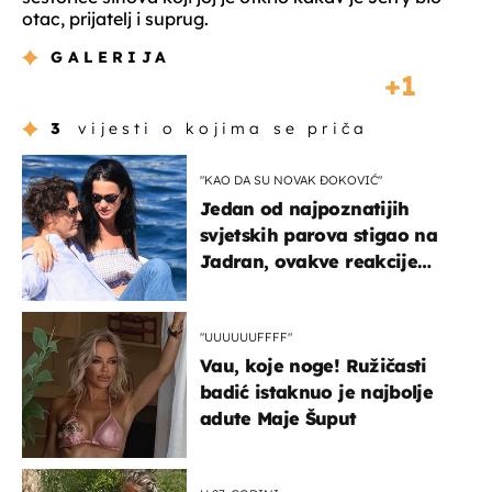
otac, prijatelj i suprug.
GALERIJA
1
3
vijesti o kojima se priča
"KAO DA SU NOVAK ĐOKOVIĆ"
Jedan od najpoznatijih
svjetskih parova stigao na
Jadran, ovakve reakcije
vjerojatno nisu očekivali
"UUUUUUFFFF"
Vau, koje noge! Ružičasti
badić istaknuo je najbolje
adute Maje Šuput