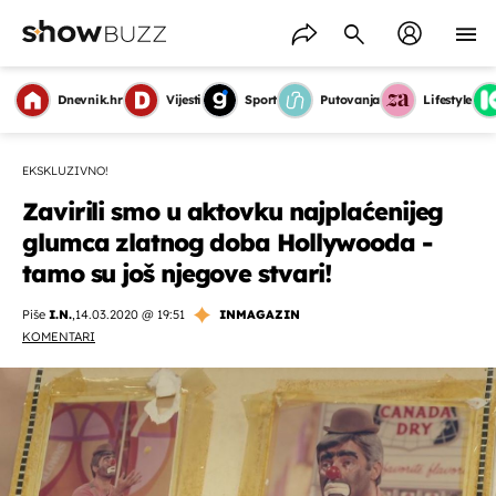
Dnevnik.hr
Vijesti
Sport
Putovanja
Lifestyle
EKSKLUZIVNO!
Zavirili smo u aktovku najplaćenijeg
glumca zlatnog doba Hollywooda -
tamo su još njegove stvari!
Piše
I.N.
,
14.03.2020 @ 19:51
INMAGAZIN
KOMENTARI
OMOGUĆI OBAVIJESTI