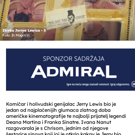
Zbirka Jerrya Lewisa - 3
Foto: In Magazin
Komičar i holivudski genijalac Jerry Lewis bio je
jedan od najplaćenijih glumaca zlatnog doba
američke kinematografije te najbolji prijatelj legendi
Deana Martina i Franka Sinatre. Ivana Nanut
razgovarala je s Chrisom, jednim od njegove
šestorice sinova koji joj je otkrio kakav je Jerry bio