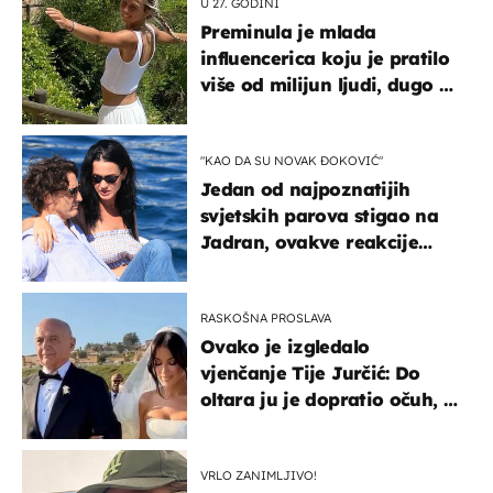
U 27. GODINI
Preminula je mlada
influencerica koju je pratilo
više od milijun ljudi, dugo se
borila s opakom bolešću
"KAO DA SU NOVAK ĐOKOVIĆ"
Jedan od najpoznatijih
svjetskih parova stigao na
Jadran, ovakve reakcije
vjerojatno nisu očekivali
RASKOŠNA PROSLAVA
Ovako je izgledalo
vjenčanje Tije Jurčić: Do
oltara ju je dopratio očuh, a
slavilo se uz Olivera i Rozgu
VRLO ZANIMLJIVO!