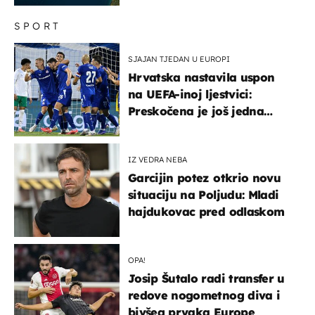
SPORT
SJAJAN TJEDAN U EUROPI
Hrvatska nastavila uspon
na UEFA-inoj ljestvici:
Preskočena je još jedna
država
IZ VEDRA NEBA
Garcijin potez otkrio novu
situaciju na Poljudu: Mladi
hajdukovac pred odlaskom
OPA!
Josip Šutalo radi transfer u
redove nogometnog diva i
bivšeg prvaka Europe