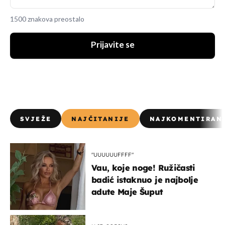
1500 znakova preostalo
Prijavite se
SVJEŽE
NAJČITANIJE
NAJKOMENTIRAN
"UUUUUUFFFF"
Vau, koje noge! Ružičasti
badić istaknuo je najbolje
adute Maje Šuput