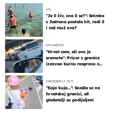
LOL
"Je li živ, zna li se?": Snimka
s Jadrana postala hit, radi li
i vaš muž ovo?
ŠTO KAŽETE?
"Hrvat sam, ali ovo je
sramota": Prizor s granice
izazvao burnu raspravu na
društvenim mrežama
ZAMJERATE LI JOJ?
"Koja kuja…": Snašla se na
hrvatskoj granici, ali
gledatelji su podijeljeni