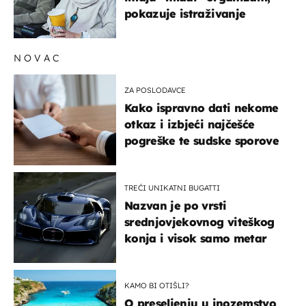
pokazuje istraživanje
NOVAC
ZA POSLODAVCE
Kako ispravno dati nekome
otkaz i izbjeći najčešće
pogreške te sudske sporove
TREĆI UNIKATNI BUGATTI
Nazvan je po vrsti
srednjovjekovnog viteškog
konja i visok samo metar
KAMO BI OTIŠLI?
O preseljenju u inozemstvo