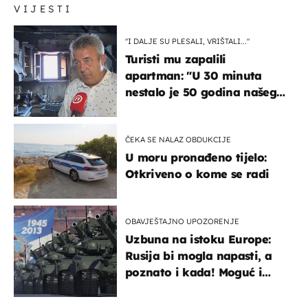
VIJESTI
"I DALJE SU PLESALI, VRIŠTALI..."
Turisti mu zapalili
apartman: "U 30 minuta
nestalo je 50 godina našeg
života, supruga i ja ne
možemo oka sklopiti"
ČEKA SE NALAZ OBDUKCIJE
U moru pronađeno tijelo:
Otkriveno o kome se radi
OBAVJEŠTAJNO UPOZORENJE
Uzbuna na istoku Europe:
Rusija bi mogla napasti, a
poznato i kada! Moguć i
kopneni upad u članicu
NATO-a