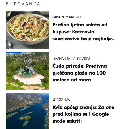
PUTOVANJA
OBVEZNO PROBATI!
Prefina ljetna salata od
kupusa: Kremasto
savršenstvo koje najbolje
paše uz pečeno meso
NAJMANJA NA SVIJETU
Čudo prirode: Predivna
pješčana plaža na 100
metara od mora
15 PITANJA
Kviz općeg znanja: Za one
pred kojima se i Google
može sakriti