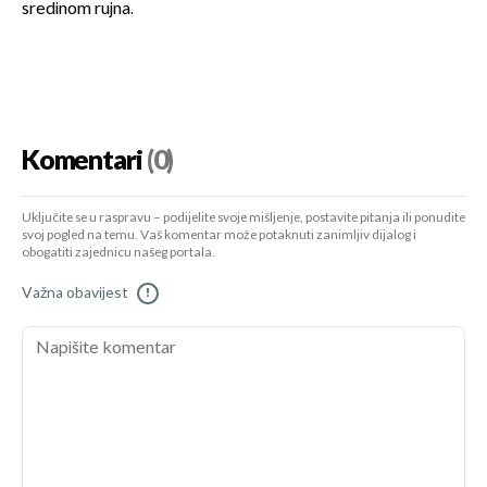
sredinom rujna.
Komentari
(0)
Uključite se u raspravu – podijelite svoje mišljenje, postavite pitanja ili ponudite
svoj pogled na temu. Vaš komentar može potaknuti zanimljiv dijalog i
obogatiti zajednicu našeg portala.
Važna obavijest
!