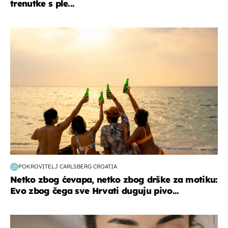
trenutke s ple...
zanimljivosti
POKROVITELJ CARLSBERG CROATIA
Netko zbog ćevapa, netko zbog drške za motiku:
Evo zbog čega sve Hrvati duguju pivo...
moda & ljepota