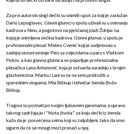
kojima su dečki ostvarili suradnju i na prošlom singlu.
Za prvi autorski singl dečki su snimili i spot za koji je zaslužan
Dario Lepoglavec. Glavni glumci u spotu uživali su u snimanju
kadrova u Ninu, a pogotovo na pješčanoj plaži Ždrijac na
kojoj je snimljena većina kadrova. Glavni glumac u spotu je
profesionalni plesač Mateo Cvenić koji je sudjelovao u
zadnjoj sezoni emisije Ples sa zvijezdama u paru s Vlatkom
Pokos, a kao glavna glumica se pojavljuje profesionalna
plesačica Lana Antunović, koja je ostvarila suradnju s brojim
glazbenicima. Marku i Lani su se na setu pridružili, u
sporednim ulogama, Mia Biškup i tehničar benda Božo
Biškup.
Tragovi su poznati po svojim ljubavnim pjesmama, a upravo
takvog sadržaja je i ''Nota života'' za koju dečki iz benda
kažu da je posvećena svima koji su zaljubljeni, tako da smo
sigurni da će se mnogi moći pronaći u njoj.