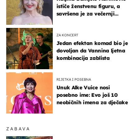
ističe ženstvenu figuru, a
savršena je za večernji
izlazak na moru
ZA KONCERT
Jedan efektan komad bio je
dovoljan da Vannina ljetna
kombinacija zablista
RIJETKA I POSEBNA
Unuk Alke Vuice nosi
posebno ime: Evo još 10
neobičnih imena za dječake
ZABAVA