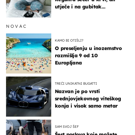
utječe i na gubitak
kilograma! Evo tko ga smije
uzimati i koje su nuspojave
NOVAC
KAMO BI OTIŠLI?
O preseljenju u inozemstvo
razmišlja 9 od 10
Europljana
TREĆI UNIKATNI BUGATTI
Nazvan je po vrsti
srednjovjekovnog viteškog
konja i visok samo metar
SAM SVOJ ŠEF
Šest poslova koje možete