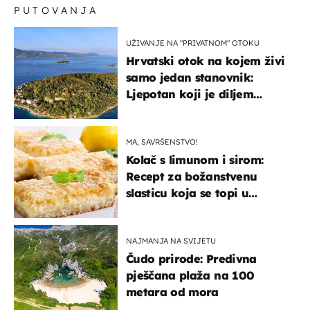
PUTOVANJA
UŽIVANJE NA "PRIVATNOM" OTOKU
Hrvatski otok na kojem živi
samo jedan stanovnik:
Ljepotan koji je diljem
svijeta poznat po svojem
"bijelom zlatu"
MA, SAVRŠENSTVO!
Kolač s limunom i sirom:
Recept za božanstvenu
slasticu koja se topi u
ustima
NAJMANJA NA SVIJETU
Čudo prirode: Predivna
pješčana plaža na 100
metara od mora