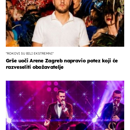
"ROKOVI SU BILI EKSTREMNI"
Grše uoči Arene Zagreb napravio potez koji će
razveseliti obožavatelje