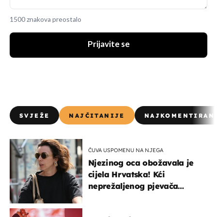
1500 znakova preostalo
Prijavite se
SVJEŽE
NAJČITANIJE
NAJKOMENTIRAN
ČUVA USPOMENU NA NJEGA
Njezinog oca obožavala je
cijela Hrvatska! Kći
neprežaljenog pjevača
projurila špicom na dva
kotača