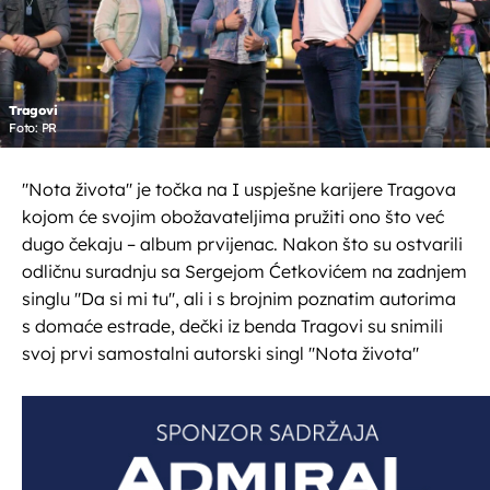
Tragovi
Foto: PR
''Nota života'' je točka na I uspješne karijere Tragova
kojom će svojim obožavateljima pružiti ono što već
dugo čekaju – album prvijenac. Nakon što su ostvarili
odličnu suradnju sa Sergejom Ćetkovićem na zadnjem
singlu ''Da si mi tu'', ali i s brojnim poznatim autorima
s domaće estrade, dečki iz benda Tragovi su snimili
svoj prvi samostalni autorski singl ''Nota života''