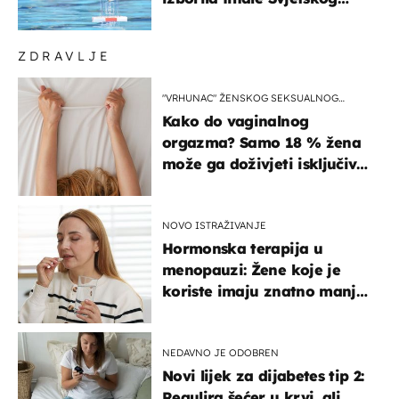
prvenstva
ZDRAVLJE
"VRHUNAC" ŽENSKOG SEKSUALNOG
ISKUSTVA
Kako do vaginalnog
orgazma? Samo 18 % žena
može ga doživjeti isključivo
na ovaj način
NOVO ISTRAŽIVANJE
Hormonska terapija u
menopauzi: Žene koje je
koriste imaju znatno manji
rizik od ovoga
NEDAVNO JE ODOBREN
Novi lijek za dijabetes tip 2:
Regulira šećer u krvi, ali