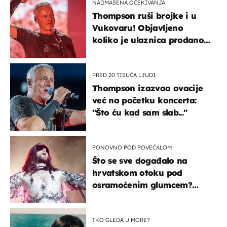
NADMAŠENA OČEKIVANJA
Thompson ruši brojke i u
Vukovaru! Objavljeno
koliko je ulaznica prodano
u kratkom vremenu
PRED 20 TISUĆA LJUDI
Thompson izazvao ovacije
već na početku koncerta:
"Što ću kad sam slab..."
PONOVNO POD POVEĆALOM
Što se sve događalo na
hrvatskom otoku pod
osramoćenim glumcem?
Bizarni prizori i danas
izazivaju nevjericu
TKO GLEDA U MORE?