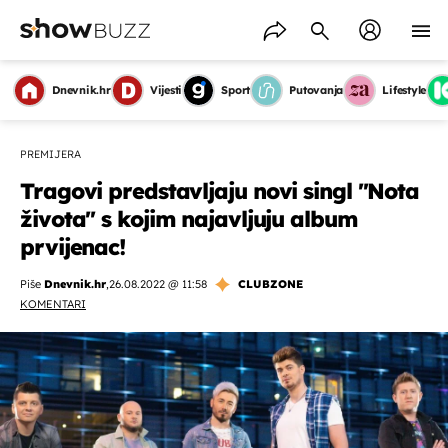
Dnevnik.hr
Vijesti
Sport
Putovanja
Lifestyle
PREMIJERA
Tragovi predstavljaju novi singl ''Nota
života'' s kojim najavljuju album
prvijenac!
Piše
Dnevnik.hr
,
26.08.2022 @ 11:58
CLUBZONE
KOMENTARI
OMOGUĆI OBAVIJESTI