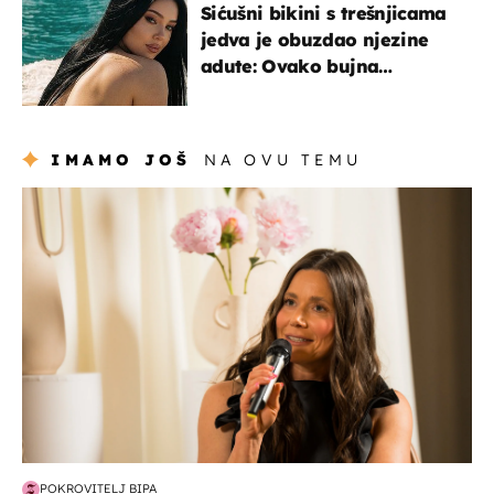
Sićušni bikini s trešnjicama
jedva je obuzdao njezine
adute: Ovako bujna
Slavonka uživa na Jadranu
IMAMO JOŠ
NA OVU TEMU
moda & ljepota
POKROVITELJ BIPA