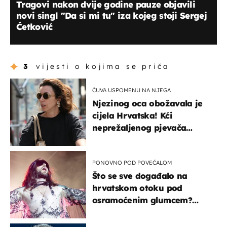
Tragovi nakon dvije godine pauze objavili
novi singl "Da si mi tu" iza kojeg stoji Sergej
Ćetković
3
vijesti o kojima se priča
ČUVA USPOMENU NA NJEGA
Njezinog oca obožavala je
cijela Hrvatska! Kći
neprežaljenog pjevača
projurila špicom na dva
kotača
PONOVNO POD POVEĆALOM
Što se sve događalo na
hrvatskom otoku pod
osramoćenim glumcem?
Bizarni prizori i danas
izazivaju nevjericu