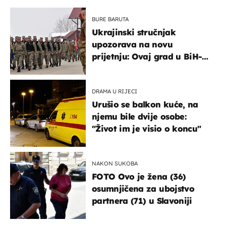
BURE BARUTA
Ukrajinski stručnjak
upozorava na novu
prijetnju: Ovaj grad u BiH-u
bi mogao biti žarište
DRAMA U RIJECI
Urušio se balkon kuće, na
njemu bile dvije osobe:
"Život im je visio o koncu"
NAKON SUKOBA
FOTO Ovo je žena (36)
osumnjičena za ubojstvo
partnera (71) u Slavoniji