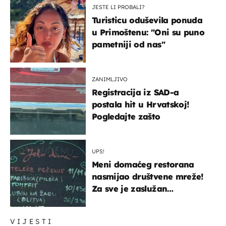
JESTE LI PROBALI?
Turisticu oduševila ponuda
u Primoštenu: "Oni su puno
pametniji od nas"
ZANIMLJIVO
Registracija iz SAD-a
postala hit u Hrvatskoj!
Pogledajte zašto
UPS!
Meni domaćeg restorana
nasmijao društvene mreže!
Za sve je zaslužan
urnebesan naziv jela
VIJESTI