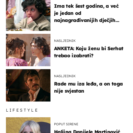
Ima tek šest godina, a već
je jedan od
najnagrađivanijih dječjih
glumaca
NASLJEDNIK
ANKETA: Koju ženu bi Serhat
trebao izabrati?
NASLJEDNIK
Rade mu iza leđa, a on toga
nije svjestan
LIFESTYLE
POPUT SIRENE
Haljina Danijele Martinović