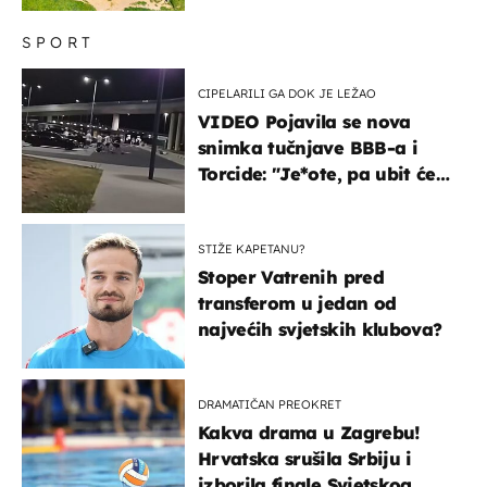
SPORT
CIPELARILI GA DOK JE LEŽAO
VIDEO Pojavila se nova
snimka tučnjave BBB-a i
Torcide: "Je*ote, pa ubit će
ga!"
STIŽE KAPETANU?
Stoper Vatrenih pred
transferom u jedan od
najvećih svjetskih klubova?
DRAMATIČAN PREOKRET
Kakva drama u Zagrebu!
Hrvatska srušila Srbiju i
izborila finale Svjetskog