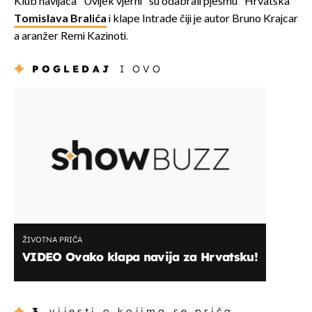
Klub navijača "Uvijek vjerni" su odabrali pjesmu "Hrvatska"
Tomislava Bralića
i klape Intrade čiji je autor Bruno Krajcar
a aranžer Remi Kazinoti.
POGLEDAJ
I OVO
ŽIVOTNA PRIČA
VIDEO Ovako klapa navija za Hrvatsku!
3
vijesti o kojima se priča