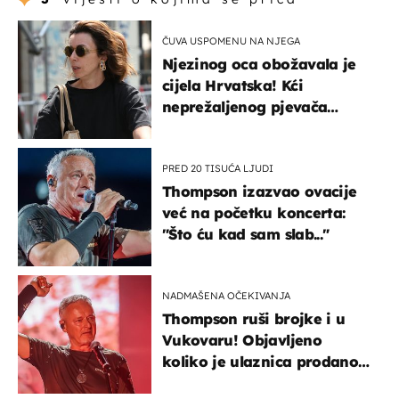
ČUVA USPOMENU NA NJEGA
Njezinog oca obožavala je
cijela Hrvatska! Kći
neprežaljenog pjevača
projurila špicom na dva
kotača
PRED 20 TISUĆA LJUDI
Thompson izazvao ovacije
već na početku koncerta:
"Što ću kad sam slab..."
NADMAŠENA OČEKIVANJA
Thompson ruši brojke i u
Vukovaru! Objavljeno
koliko je ulaznica prodano
u kratkom vremenu