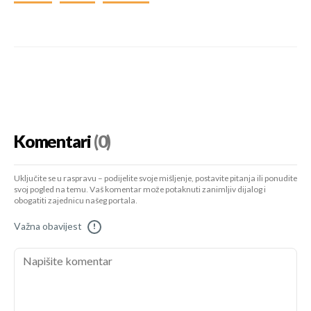
Komentari
(0)
Uključite se u raspravu – podijelite svoje mišljenje, postavite pitanja ili ponudite
svoj pogled na temu. Vaš komentar može potaknuti zanimljiv dijalog i
obogatiti zajednicu našeg portala.
Važna obavijest
!