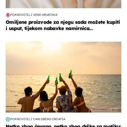
POKROVITELJ SPAR HRVATSKA
Omiljene proizvode za njegu sada možete kupiti
i usput, tijekom nabavke namirnica...
zanimljivosti
POKROVITELJ CARLSBERG CROATIA
Netko zbog ćevapa, netko zbog drške za motiku: