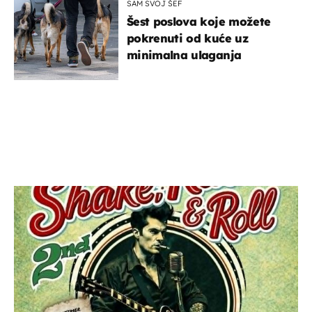
SAM SVOJ ŠEF
Šest poslova koje možete
pokrenuti od kuće uz
minimalna ulaganja