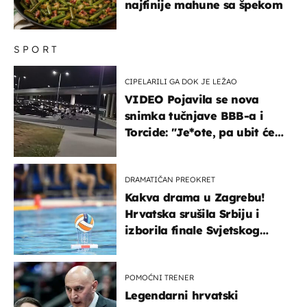
najfinije mahune sa špekom
SPORT
CIPELARILI GA DOK JE LEŽAO
VIDEO Pojavila se nova
snimka tučnjave BBB-a i
Torcide: "Je*ote, pa ubit će
ga!"
DRAMATIČAN PREOKRET
Kakva drama u Zagrebu!
Hrvatska srušila Srbiju i
izborila finale Svjetskog
prvenstva
POMOĆNI TRENER
Legendarni hrvatski