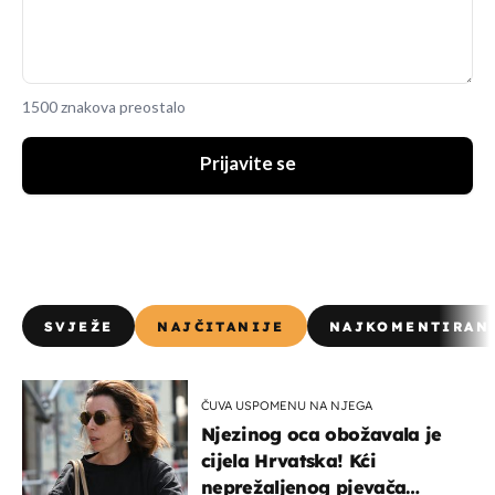
1500 znakova preostalo
Prijavite se
SVJEŽE
NAJČITANIJE
NAJKOMENTIRAN
ČUVA USPOMENU NA NJEGA
Njezinog oca obožavala je
cijela Hrvatska! Kći
neprežaljenog pjevača