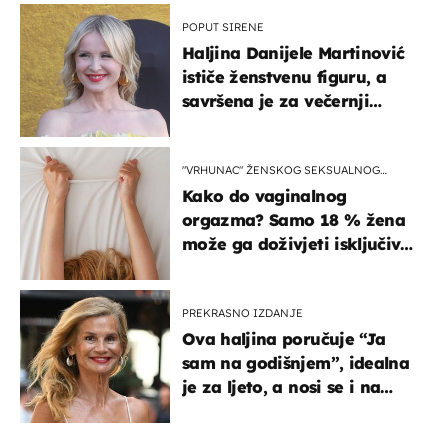
POPUT SIRENE
Haljina Danijele Martinović
ističe ženstvenu figuru, a
savršena je za večernji
izlazak na moru
"VRHUNAC" ŽENSKOG SEKSUALNOG
ISKUSTVA
Kako do vaginalnog
orgazma? Samo 18 % žena
može ga doživjeti isključivo
na ovaj način
PREKRASNO IZDANJE
Ova haljina poručuje “Ja
sam na godišnjem”, idealna
je za ljeto, a nosi se i na
zagrebačkoj špici