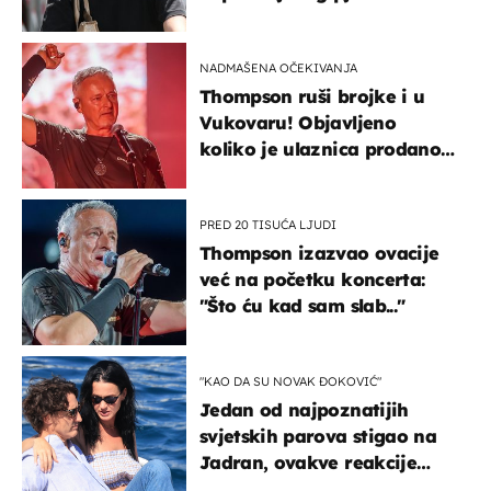
projurila špicom na dva
kotača
NADMAŠENA OČEKIVANJA
Thompson ruši brojke i u
Vukovaru! Objavljeno
koliko je ulaznica prodano
u kratkom vremenu
PRED 20 TISUĆA LJUDI
Thompson izazvao ovacije
već na početku koncerta:
"Što ću kad sam slab..."
"KAO DA SU NOVAK ĐOKOVIĆ"
Jedan od najpoznatijih
svjetskih parova stigao na
Jadran, ovakve reakcije
vjerojatno nisu očekivali