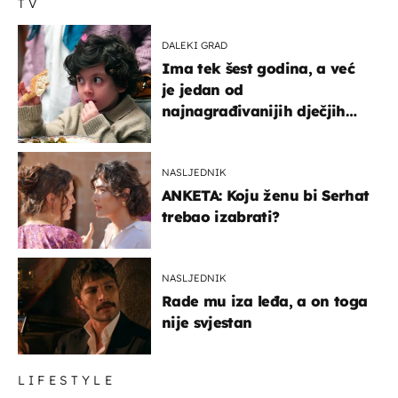
TV
DALEKI GRAD
Ima tek šest godina, a već
je jedan od
najnagrađivanijih dječjih
glumaca
NASLJEDNIK
ANKETA: Koju ženu bi Serhat
trebao izabrati?
NASLJEDNIK
Rade mu iza leđa, a on toga
nije svjestan
LIFESTYLE