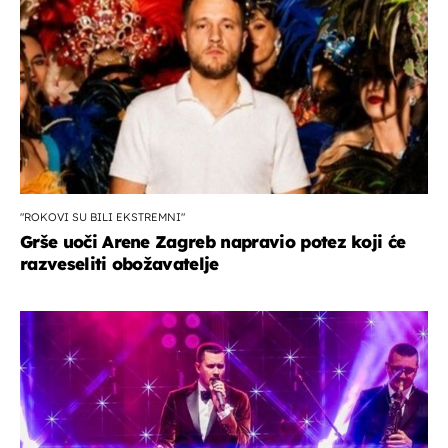
"ROKOVI SU BILI EKSTREMNI"
Grše uoči Arene Zagreb napravio potez koji će
razveseliti obožavatelje