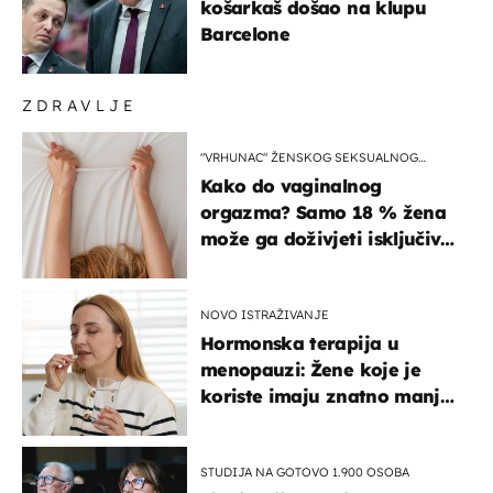
košarkaš došao na klupu
Barcelone
ZDRAVLJE
"VRHUNAC" ŽENSKOG SEKSUALNOG
ISKUSTVA
Kako do vaginalnog
orgazma? Samo 18 % žena
može ga doživjeti isključivo
na ovaj način
NOVO ISTRAŽIVANJE
Hormonska terapija u
menopauzi: Žene koje je
koriste imaju znatno manji
rizik od ovoga
STUDIJA NA GOTOVO 1.900 OSOBA