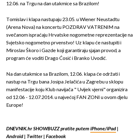
12.06. na Trgu na dan utakmice sa Brazilom!
Tomislav i klapa nastupaju 23.05. u Wiener Neustadtu
(Arena Nova) na koncertu POZDRAV VATRENIM na
svečanom ispraćaju Hrvatske nogometne reprezentacije na
Svjetsko nogometno prvenstvo! Uz klapu će nastupiti i
Miroslav Škoro i Gazde koji garantiraju sjajan provod, a
program će voditi Drago Ćosić i Branko Uvodić.
Na dan utakmice sa Brazilom, 12.06. klapa će održati i
nastup na Trgu bana Josipa Jelačića u Zagrebu u sklopu
manifestacije koju Klub navijača " Uvijek vjerni" organizira
od 12.06 - 12.07.2014. u najvećoj FAN ZONI u ovom djelu
Europe!
DNEVNIK.hr SHOWBUZZ pratite putem
iPhone/iPad
|
Android
|
Twitter
|
Facebook