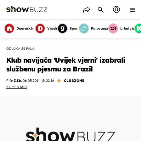
Dnevnik.hr
Vijesti
Sport
Putovanja
Lifestyle
ODLUKA JE PALA.
Klub navijača 'Uvijek vjerni' izabrali
službenu pjesmu za Brazil
Piše
I.Ib.
,
06.05.2014 @ 22:16
CLUBZONE
KOMENTARI
OMOGUĆI OBAVIJESTI