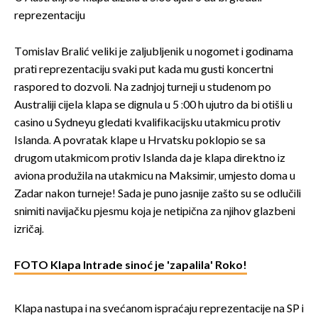
reprezentaciju
Tomislav Bralić veliki je zaljubljenik u nogomet i godinama
prati reprezentaciju svaki put kada mu gusti koncertni
raspored to dozvoli. Na zadnjoj turneji u studenom po
Australiji cijela klapa se dignula u 5 :00 h ujutro da bi otišli u
casino u Sydneyu gledati kvalifikacijsku utakmicu protiv
Islanda. A povratak klape u Hrvatsku poklopio se sa
drugom utakmicom protiv Islanda da je klapa direktno iz
aviona produžila na utakmicu na Maksimir, umjesto doma u
Zadar nakon turneje! Sada je puno jasnije zašto su se odlučili
snimiti navijačku pjesmu koja je netipična za njihov glazbeni
izričaj.
FOTO Klapa Intrade sinoć je 'zapalila' Roko!
Klapa nastupa i na svećanom ispraćaju reprezentacije na SP i