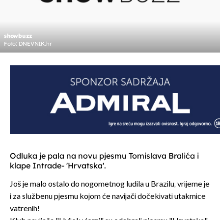
showbuzz
Foto: DNEVNIK.hr
Odluka je pala na novu pjesmu Tomislava Bralića i
klape Intrade- 'Hrvatska'.
Još je malo ostalo do nogometnog ludila u Brazilu, vrijeme je
i za službenu pjesmu kojom će navijači dočekivati utakmice
vatrenih!