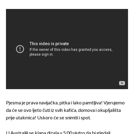
Pjesma je prava navijačka, pitka i lako pamtljiva! Vjerujemo
da će se ovo ljeto čuti iz svih kafića, domova i okupljališta
prije utakmica! Uskoro će se snimiti i spot.
U Australiji se klapa dizala u 5:00 ujutro da bi gledali