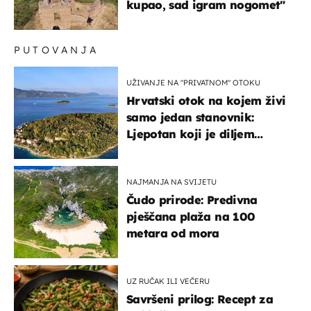
kupao, sad igram nogomet"
PUTOVANJA
UŽIVANJE NA "PRIVATNOM" OTOKU
Hrvatski otok na kojem živi
samo jedan stanovnik:
Ljepotan koji je diljem
svijeta poznat po svojem
"bijelom zlatu"
NAJMANJA NA SVIJETU
Čudo prirode: Predivna
pješčana plaža na 100
metara od mora
UZ RUČAK ILI VEČERU
Savršeni prilog: Recept za