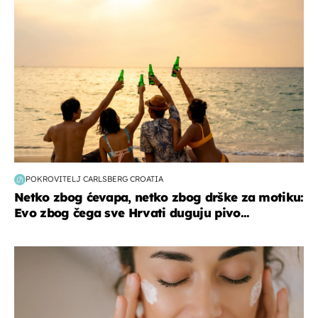
POKROVITELJ CARLSBERG CROATIA
Netko zbog ćevapa, netko zbog drške za motiku:
Evo zbog čega sve Hrvati duguju pivo...
moda & ljepota