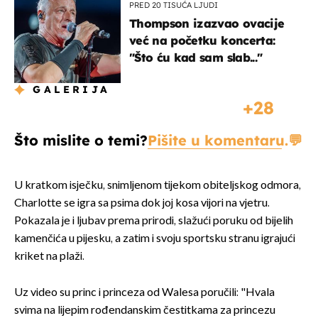
PRED 20 TISUĆA LJUDI
Thompson izazvao ovacije
već na početku koncerta:
"Što ću kad sam slab..."
GALERIJA
28
Što mislite o temi?
Pišite u komentaru.
U kratkom isječku, snimljenom tijekom obiteljskog odmora,
Charlotte se igra sa psima dok joj kosa vijori na vjetru.
Pokazala je i ljubav prema prirodi, slažući poruku od bijelih
kamenčića u pijesku, a zatim i svoju sportsku stranu igrajući
kriket na plaži.
Uz video su princ i princeza od Walesa poručili: "Hvala
svima na lijepim rođendanskim čestitkama za princezu