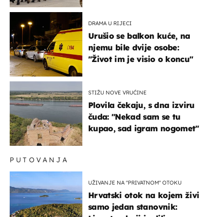
bi mogao biti žarište
DRAMA U RIJECI
Urušio se balkon kuće, na
njemu bile dvije osobe:
"Život im je visio o koncu"
STIŽU NOVE VRUĆINE
Plovila čekaju, s dna izviru
čuda: "Nekad sam se tu
kupao, sad igram nogomet"
PUTOVANJA
UŽIVANJE NA "PRIVATNOM" OTOKU
Hrvatski otok na kojem živi
samo jedan stanovnik: