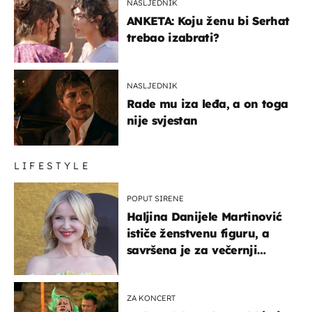
NASLJEDNIK
ANKETA: Koju ženu bi Serhat
trebao izabrati?
NASLJEDNIK
Rade mu iza leđa, a on toga
nije svjestan
LIFESTYLE
POPUT SIRENE
Haljina Danijele Martinović
ističe ženstvenu figuru, a
savršena je za večernji
izlazak na moru
ZA KONCERT