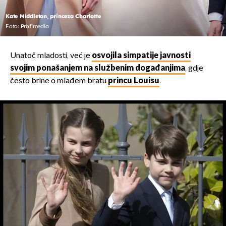
Kate Middleton, princeza Charlotte
Foto: Profimedia
Unatoč mladosti, već je
osvojila simpatije javnosti
svojim ponašanjem na službenim događanjima
, gdje
često brine o mlađem bratu
princu Louisu
.