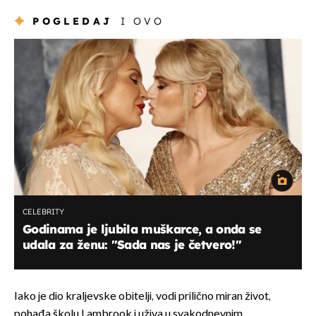
POGLEDAJ
I OVO
CELEBRITY
Godinama je ljubila muškarce, a onda se
udala za ženu: "Sada nas je četvero!"
Iako je dio kraljevske obitelji, vodi prilično miran život,
pohađa školu Lambrook i uživa u svakodnevnim