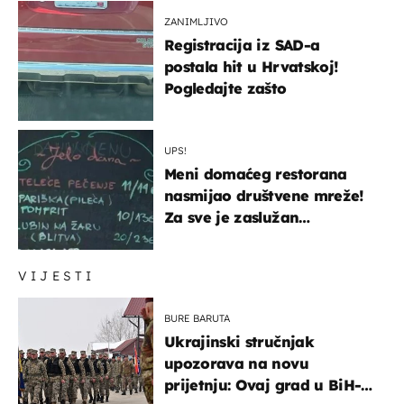
ZANIMLJIVO
Registracija iz SAD-a
postala hit u Hrvatskoj!
Pogledajte zašto
UPS!
Meni domaćeg restorana
nasmijao društvene mreže!
Za sve je zaslužan
urnebesan naziv jela
VIJESTI
BURE BARUTA
Ukrajinski stručnjak
upozorava na novu
prijetnju: Ovaj grad u BiH-u