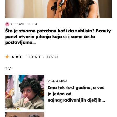
POKROVITELJ BIPA
Što je stvarno potrebno koži da zablista? Beauty
panel otvorio pitanja koja si i same često
postavljamo...
SVI
ČITAJU OVO
TV
DALEKI GRAD
Ima tek šest godina, a već
je jedan od
najnagrađivanijih dječjih
glumaca