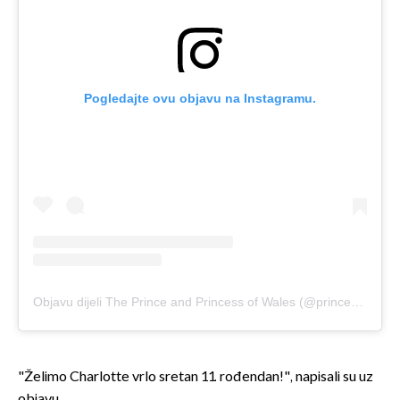
Pogledajte ovu objavu na Instagramu.
Objavu dijeli The Prince and Princess of Wales (@princeandprincessofwales)
"Želimo Charlotte vrlo sretan 11. rođendan!", napisali su uz
objavu.