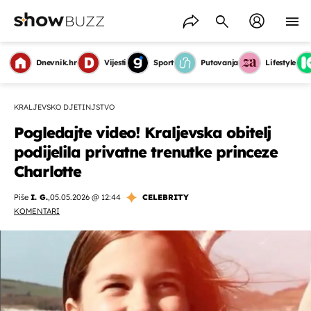
Dnevnik.hr
Vijesti
Sport
Putovanja
Lifestyle
KRALJEVSKO DJETINJSTVO
Pogledajte video! Kraljevska obitelj
podijelila privatne trenutke princeze
Charlotte
Piše
I. G.
,
05.05.2026 @ 12:44
CELEBRITY
KOMENTARI
OMOGUĆI OBAVIJESTI