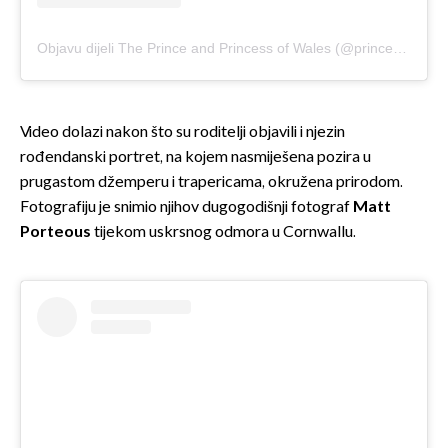
Objavu dijeli The Prince and Princess of Wales (@princeandprincessofwales)
Video dolazi nakon što su roditelji objavili i njezin
rođendanski portret, na kojem nasmiješena pozira u
prugastom džemperu i trapericama, okružena prirodom.
Fotografiju je snimio njihov dugogodišnji fotograf
Matt
Porteous
tijekom uskrsnog odmora u Cornwallu.