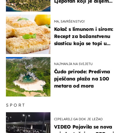
Ljepotan koji je diljem
svijeta poznat po svojem
"bijelom zlatu"
MA, SAVRŠENSTVO!
Kolač s limunom i sirom:
Recept za božanstvenu
slasticu koja se topi u
ustima
NAJMANJA NA SVIJETU
Čudo prirode: Predivna
pješčana plaža na 100
metara od mora
SPORT
CIPELARILI GA DOK JE LEŽAO
VIDEO Pojavila se nova