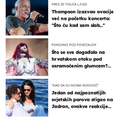
PRED 20 TISUĆA LJUDI
Thompson izazvao ovacije
već na početku koncerta:
"Što ću kad sam slab..."
PONOVNO POD POVEĆALOM
Što se sve događalo na
hrvatskom otoku pod
osramoćenim glumcem?
Bizarni prizori i danas
izazivaju nevjericu
"KAO DA SU NOVAK ĐOKOVIĆ"
Jedan od najpoznatijih
svjetskih parova stigao na
Jadran, ovakve reakcije
vjerojatno nisu očekivali