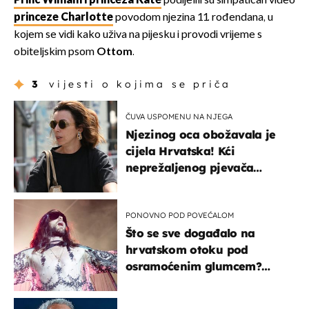
Princ William i princeza Kate
podijelili su simpatičan video
princeze Charlotte
povodom njezina 11. rođendana, u
kojem se vidi kako uživa na pijesku i provodi vrijeme s
obiteljskim psom
Ottom
.
3
vijesti o kojima se priča
ČUVA USPOMENU NA NJEGA
Njezinog oca obožavala je
cijela Hrvatska! Kći
neprežaljenog pjevača
projurila špicom na dva
kotača
PONOVNO POD POVEĆALOM
Što se sve događalo na
hrvatskom otoku pod
osramoćenim glumcem?
Bizarni prizori i danas
izazivaju nevjericu