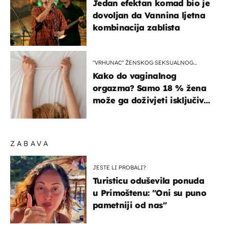
Jedan efektan komad bio je
dovoljan da Vannina ljetna
kombinacija zablista
"VRHUNAC" ŽENSKOG SEKSUALNOG
ISKUSTVA
Kako do vaginalnog
orgazma? Samo 18 % žena
može ga doživjeti isključivo
na ovaj način
ZABAVA
JESTE LI PROBALI?
Turisticu oduševila ponuda
u Primoštenu: "Oni su puno
pametniji od nas"