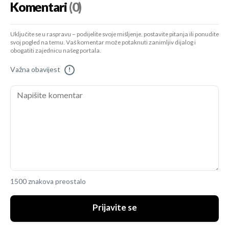
Komentari
(0)
Uključite se u raspravu – podijelite svoje mišljenje, postavite pitanja ili ponudite
svoj pogled na temu. Vaš komentar može potaknuti zanimljiv dijalog i
obogatiti zajednicu našeg portala.
Važna obavijest
!
1500 znakova preostalo
Prijavite se