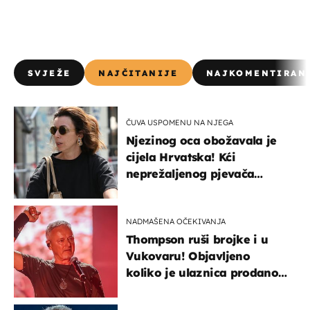
SVJEŽE
NAJČITANIJE
NAJKOMENTIRAN
ČUVA USPOMENU NA NJEGA
Njezinog oca obožavala je
cijela Hrvatska! Kći
neprežaljenog pjevača
projurila špicom na dva
kotača
NADMAŠENA OČEKIVANJA
Thompson ruši brojke i u
Vukovaru! Objavljeno
koliko je ulaznica prodano
u kratkom vremenu