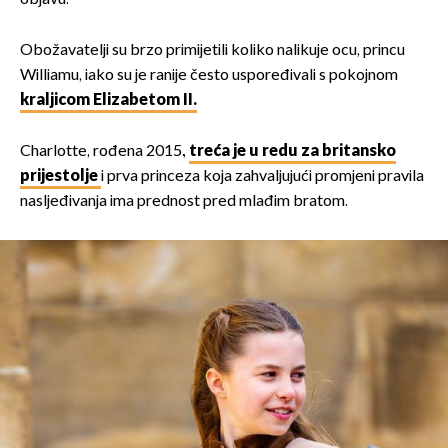
Obožavatelji su brzo primijetili koliko nalikuje ocu, princu
Williamu, iako su je ranije često uspoređivali s pokojnom
kraljicom Elizabetom II.
Charlotte, rođena 2015.,
treća je u redu za britansko
prijestolje
i prva princeza koja zahvaljujući promjeni pravila
nasljeđivanja ima prednost pred mlađim bratom.