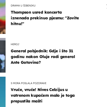
DRAMA U ŠIBENIKU
Thompson usred koncerta
iznenada prekinuo pjesmu: "Zovite
hitnu!"
HEROJ
General pobjednik: Gdje i što 31
godinu nakon Oluje radi general
Ante Gotovina?
S MORA POSLALA POZDRAVE
Vruće, vruće! Nives Celzijus u
vatrenom kupaćem malo je toga
prepustila mašti