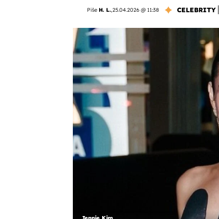
CELEBRITY
Piše
H. L.
,
25.04.2026 @ 11:38
Jennie Kim