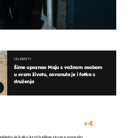
CELEBRITY
Šime upoznao Maju s važnom osobom
u svom životu, osvanula je i fotka s
druženja
4
ijetio je kako kroj haljine stvara pomalo