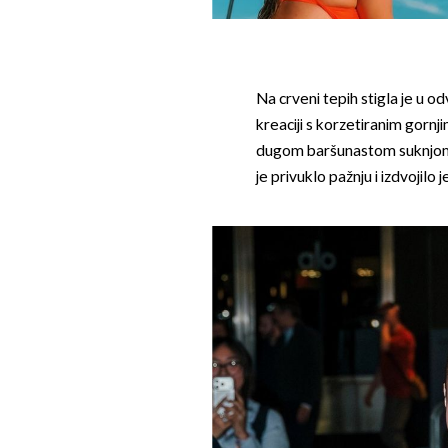
Na crveni tepih stigla je u o
kreaciji s korzetiranim gornji
dugom baršunastom suknjom.Iz
je privuklo pažnju i izdvojilo