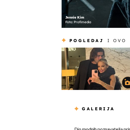
Jennie Kim
Foto: Profimedia
POGLEDAJ
I OVO
GALERIJA
Dio modnih poznavatelja prim