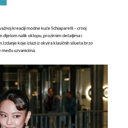
dvažnoj kreaciji modne kuće Schiaparelli – crnoj
m dijelom nalik oklopu, prozirnim detaljima i
danje koje izlazi iz okvira klasičnih silueta brzo
 je među uzvanicima.