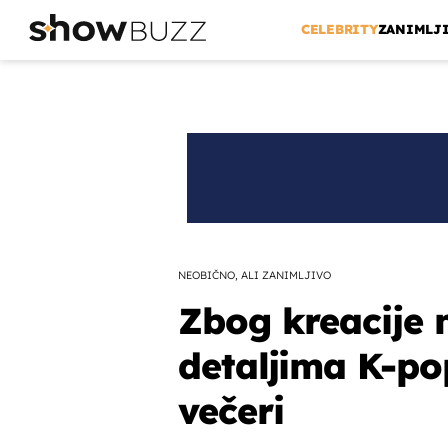
CELEBRITY
ZANIMLJ
NEOBIČNO, ALI ZANIMLJIVO
Zbog kreacije 
detaljima K-po
večeri