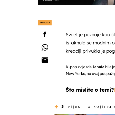
PODIJELI
Svijet je poznaje kao 
istaknula se modnim o
kreaciji privukla je p
K-pop zvijezda
Jennie
bila 
New Yorku, no ovaj put pažnj
Što mislite o temi?
3
vijesti o kojima