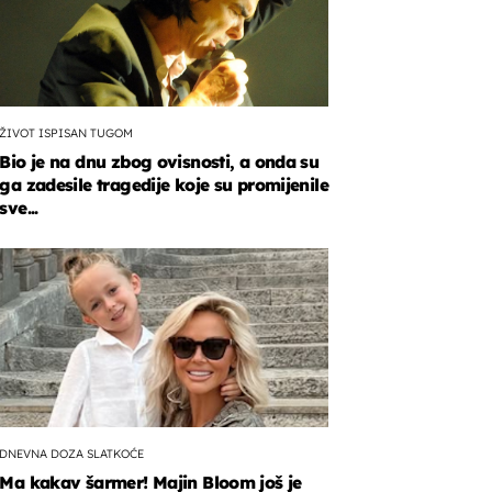
ŽIVOT ISPISAN TUGOM
Bio je na dnu zbog ovisnosti, a onda su
ga zadesile tragedije koje su promijenile
sve...
DNEVNA DOZA SLATKOĆE
Ma kakav šarmer! Majin Bloom još je