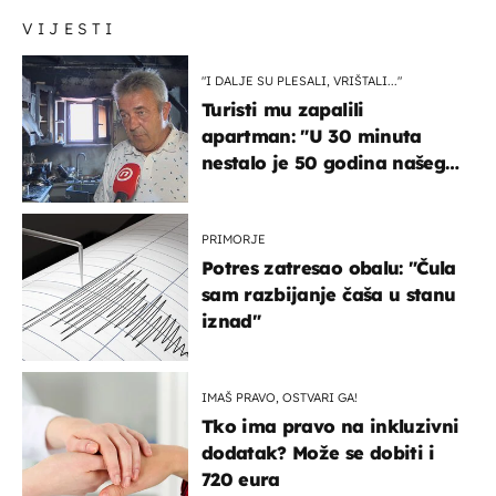
VIJESTI
"I DALJE SU PLESALI, VRIŠTALI..."
Turisti mu zapalili
apartman: "U 30 minuta
nestalo je 50 godina našeg
života, supruga i ja ne
možemo oka sklopiti"
PRIMORJE
Potres zatresao obalu: "Čula
sam razbijanje čaša u stanu
iznad"
IMAŠ PRAVO, OSTVARI GA!
Tko ima pravo na inkluzivni
dodatak? Može se dobiti i
720 eura