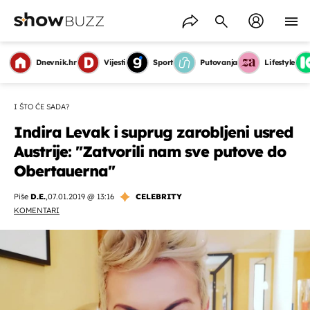
Dnevnik.hr
Vijesti
Sport
Putovanja
Lifestyle
I ŠTO ĆE SADA?
Indira Levak i suprug zarobljeni usred
Austrije: ''Zatvorili nam sve putove do
Obertauerna''
Piše
D.E.
,
07.01.2019 @ 13:16
CELEBRITY
KOMENTARI
OMOGUĆI OBAVIJESTI