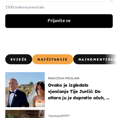
1500 znakova preostalo
Prijavite se
SVJEŽE
NAJČITANIJE
NAJKOMENTIRAN
RASKOŠNA PROSLAVA
Ovako je izgledalo
vjenčanje Tije Jurčić: Do
oltara ju je dopratio očuh, a
slavilo se uz Olivera i Rozgu
"UUUUUUFFFF"