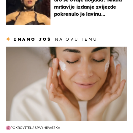
mršavije izdanje zvijezde
pokrenulo je lavinu
zabrinutih komentara
IMAMO JOŠ
NA OVU TEMU
moda & ljepota
POKROVITELJ SPAR HRVATSKA