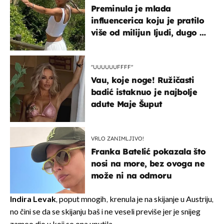
Preminula je mlada
influencerica koju je pratilo
više od milijun ljudi, dugo se
borila s opakom bolešću
"UUUUUUFFFF"
Vau, koje noge! Ružičasti
badić istaknuo je najbolje
adute Maje Šuput
VRLO ZANIMLJIVO!
Franka Batelić pokazala što
nosi na more, bez ovoga ne
može ni na odmoru
Indira Levak
, poput mnogih, krenula je na skijanje u Austriju,
no čini se da se skijanju baš i ne veseli previše jer je snijeg