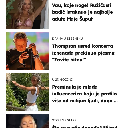
Vau, koje noge! Ružičasti
badić istaknuo je najbolje
adute Maje Šuput
DRAMA U ŠIBENIKU
Thompson usred koncerta
iznenada prekinuo pjesmu:
"Zovite hitnu!"
U 27. GODINI
Preminula je mlada
influencerica koju je pratilo
više od milijun ljudi, dugo se
borila s opakom bolešću
STRAŠNE SLIKE
Što se ovdje događa? Nikad