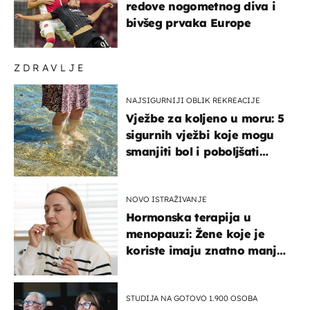
redove nogometnog diva i
bivšeg prvaka Europe
ZDRAVLJE
NAJSIGURNIJI OBLIK REKREACIJE
Vježbe za koljeno u moru: 5
sigurnih vježbi koje mogu
smanjiti bol i poboljšati
pokretljivost
NOVO ISTRAŽIVANJE
Hormonska terapija u
menopauzi: Žene koje je
koriste imaju znatno manji
rizik od ovoga
STUDIJA NA GOTOVO 1.900 OSOBA