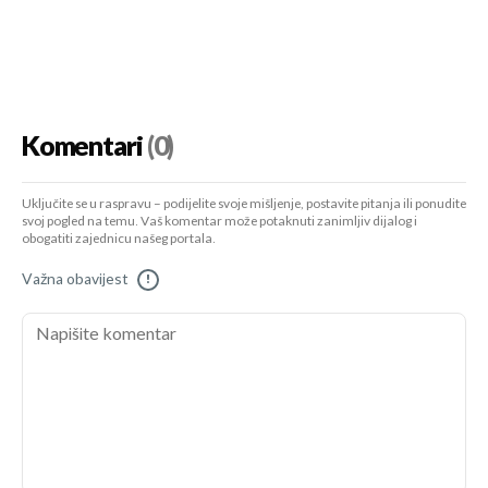
Komentari
(0)
Uključite se u raspravu – podijelite svoje mišljenje, postavite pitanja ili ponudite
svoj pogled na temu. Vaš komentar može potaknuti zanimljiv dijalog i
obogatiti zajednicu našeg portala.
Važna obavijest
!