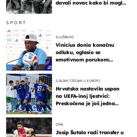
davali novac kako bi mogli
spavati na konopcima
SPORT
SLUŽBENO
Vinicius donio konačnu
odluku, oglasio se
emotivnom porukom:
"Hvala vam svima"
SJAJAN TJEDAN U EUROPI
Hrvatska nastavila uspon
na UEFA-inoj ljestvici:
Preskočena je još jedna
država
OPA!
Josip Šutalo radi transfer u