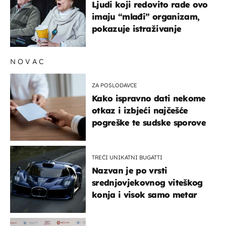
Ljudi koji redovito rade ovo
imaju “mlađi” organizam,
pokazuje istraživanje
NOVAC
ZA POSLODAVCE
Kako ispravno dati nekome
otkaz i izbjeći najčešće
pogreške te sudske sporove
TREĆI UNIKATNI BUGATTI
Nazvan je po vrsti
srednjovjekovnog viteškog
konja i visok samo metar