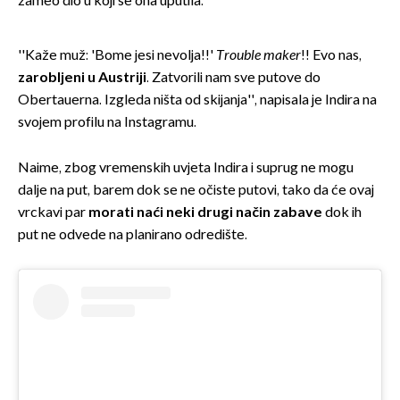
zameo dio u koji se ona uputila.
''Kaže muž: 'Bome jesi nevolja!!'
Trouble maker
!! Evo nas,
zarobljeni u Austriji
. Zatvorili nam sve putove do
Obertauerna. Izgleda ništa od skijanja'', napisala je Indira na
svojem profilu na Instagramu.
Naime, zbog vremenskih uvjeta Indira i suprug ne mogu
dalje na put, barem dok se ne očiste putovi, tako da će ovaj
vrckavi par
morati naći neki drugi način zabave
dok ih
put ne odvede na planirano odredište.