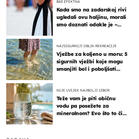
BAŠ EFEKTNA
Kada smo na zadarskoj rivi
ugledali ovu haljinu, morali
smo doznati odakle je –
košta samo 18 eura
NAJSIGURNIJI OBLIK REKREACIJE
Vježbe za koljeno u moru: 5
sigurnih vježbi koje mogu
smanjiti bol i poboljšati
pokretljivost
NIJE UVIJEK NAJBOLJI IZBOR
Teže vam je piti običnu
vodu pa posežete za
mineralnom? Evo što to čini
organizmu