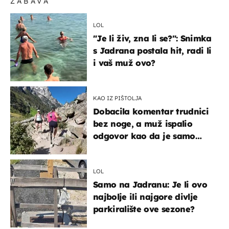
ZABAVA
LOL
"Je li živ, zna li se?": Snimka
s Jadrana postala hit, radi li
i vaš muž ovo?
KAO IZ PIŠTOLJA
Dobacila komentar trudnici
bez noge, a muž ispalio
odgovor kao da je samo
čekao…
LOL
Samo na Jadranu: Je li ovo
najbolje ili najgore divlje
parkiralište ove sezone?