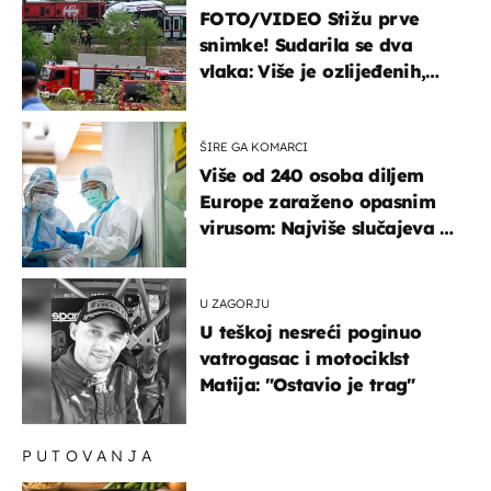
FOTO/VIDEO Stižu prve
snimke! Sudarila se dva
vlaka: Više je ozlijeđenih,
hitne službe na terenu
ŠIRE GA KOMARCI
Više od 240 osoba diljem
Europe zaraženo opasnim
virusom: Najviše slučajeva u
našem susjedstvu
U ZAGORJU
U teškoj nesreći poginuo
vatrogasac i motociklst
Matija: "Ostavio je trag"
PUTOVANJA