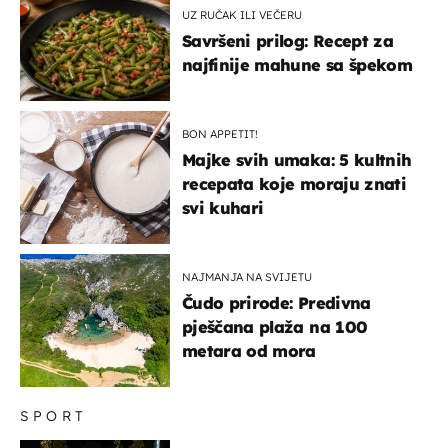
UZ RUČAK ILI VEČERU
Savršeni prilog: Recept za
najfinije mahune sa špekom
BON APPETIT!
Majke svih umaka: 5 kultnih
recepata koje moraju znati
svi kuhari
NAJMANJA NA SVIJETU
Čudo prirode: Predivna
pješčana plaža na 100
metara od mora
SPORT