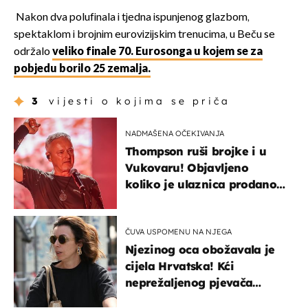
Nakon dva polufinala i tjedna ispunjenog glazbom,
spektaklom i brojnim eurovizijskim trenucima, u Beču se
održalo
veliko finale 70. Eurosonga u kojem se za
pobjedu borilo 25 zemalja.
3
vijesti o kojima se priča
NADMAŠENA OČEKIVANJA
Thompson ruši brojke i u
Vukovaru! Objavljeno
koliko je ulaznica prodano
u kratkom vremenu
ČUVA USPOMENU NA NJEGA
Njezinog oca obožavala je
cijela Hrvatska! Kći
neprežaljenog pjevača
projurila špicom na dva