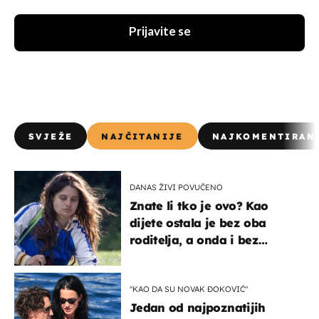
Prijavite se
SVJEŽE
NAJČITANIJE
NAJKOMENTIRAN
DANAS ŽIVI POVUČENO
Znate li tko je ovo? Kao
dijete ostala je bez oba
roditelja, a onda i bez
milijuna koje je trebala
naslijediti
"KAO DA SU NOVAK ĐOKOVIĆ"
Jedan od najpoznatijih