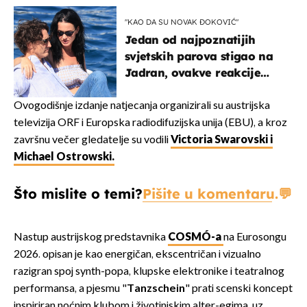
kotača
"KAO DA SU NOVAK ĐOKOVIĆ"
Jedan od najpoznatijih
svjetskih parova stigao na
Jadran, ovakve reakcije
vjerojatno nisu očekivali
Ovogodišnje izdanje natjecanja organizirali su austrijska
televizija ORF i Europska radiodifuzijska unija (EBU), a kroz
završnu večer gledatelje su vodili
Victoria Swarovski i
Michael Ostrowski.
Što mislite o temi?
Pišite u komentaru.
Nastup austrijskog predstavnika
COSMÓ-a
na Eurosongu
2026. opisan je kao energičan, ekscentričan i vizualno
razigran spoj synth-popa, klupske elektronike i teatralnog
performansa, a pjesmu "
Tanzschein
" prati scenski koncept
inspiriran noćnim klubom i životinjskim alter-egima, uz