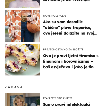
izlazak na moru
NOVE KOLEKCIJE
Ako su vam dosadile
“obične” plave traperice,
ove jeseni dolazite na svoje
- izdvajamo 15 hit modela
PREJEDNOSTAVNO ZA SLOŽITI
Ovo je pravi ljetni tiramisu s
limunom i borovnicama –
baš osvježava i jako je fin
ZABAVA
POKAŽITE ŠTO ZNATE!
Samo pravi intelektualci