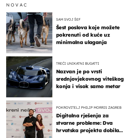
NOVAC
SAM SVOJ ŠEF
Šest poslova koje možete
pokrenuti od kuće uz
minimalna ulaganja
TREĆI UNIKATNI BUGATTI
Nazvan je po vrsti
srednjovjekovnog viteškog
konja i visok samo metar
POKROVITELJ PHILIP MORRIS ZAGREB
Digitalna rješenja za
stvarne probleme: Dva
hrvatska projekta dobila
potporu za razvoj