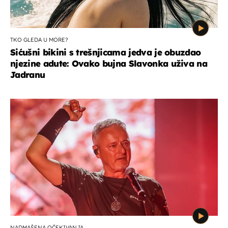
TKO GLEDA U MORE?
Sićušni bikini s trešnjicama jedva je obuzdao
njezine adute: Ovako bujna Slavonka uživa na
Jadranu
NADMAŠENA OČEKIVANJA