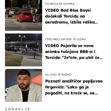
POJAVILA SE SNIMKA
VIDEO Bad Blue Boysi
dočekali Torcidu na
aerodromu, izbila velika
masovna tučnjava
CIPELARILI GA DOK JE LEŽAO
VIDEO Pojavila se nova
snimka tučnjave BBB-a i
Torcide: "Je*ote, pa ubit će
ga!"
AU, OVO JE RUŽNO
Poznati analitičar popljuvao
Hrgovića: "Lako ga je
pogoditi, ne kreće se, ne
koristi noge..."
ZDRAVLJE