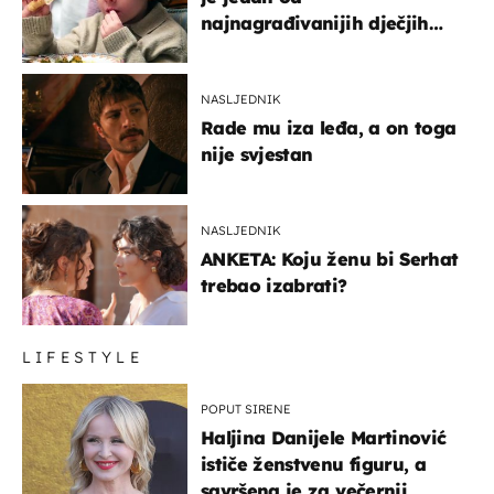
najnagrađivanijih dječjih
glumaca
NASLJEDNIK
Rade mu iza leđa, a on toga
nije svjestan
NASLJEDNIK
ANKETA: Koju ženu bi Serhat
trebao izabrati?
LIFESTYLE
POPUT SIRENE
Haljina Danijele Martinović
ističe ženstvenu figuru, a
savršena je za večernji