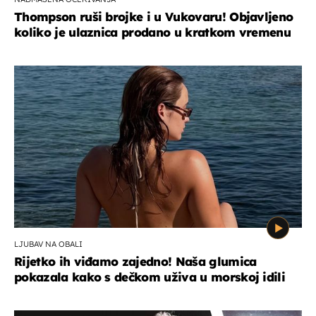
Thompson ruši brojke i u Vukovaru! Objavljeno
koliko je ulaznica prodano u kratkom vremenu
LJUBAV NA OBALI
Rijetko ih viđamo zajedno! Naša glumica
pokazala kako s dečkom uživa u morskoj idili