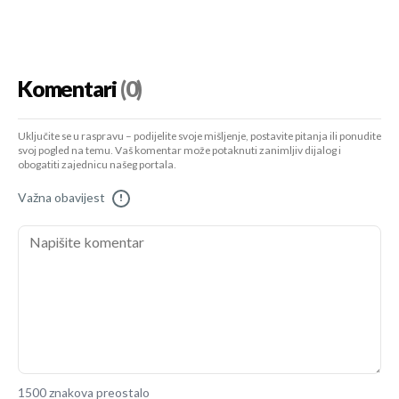
Komentari
(0)
Uključite se u raspravu – podijelite svoje mišljenje, postavite pitanja ili ponudite
svoj pogled na temu. Vaš komentar može potaknuti zanimljiv dijalog i
obogatiti zajednicu našeg portala.
Važna obavijest
!
1500 znakova preostalo