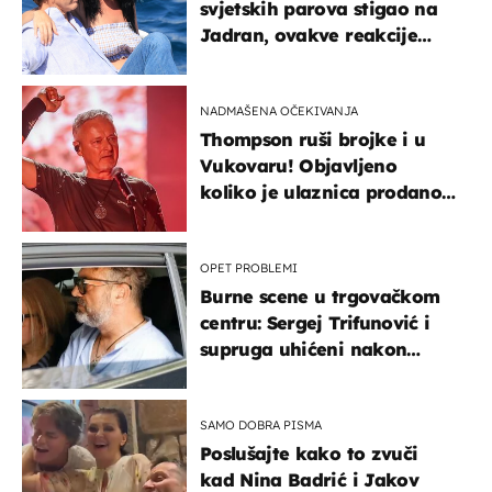
svjetskih parova stigao na
Jadran, ovakve reakcije
vjerojatno nisu očekivali
NADMAŠENA OČEKIVANJA
Thompson ruši brojke i u
Vukovaru! Objavljeno
koliko je ulaznica prodano
u kratkom vremenu
OPET PROBLEMI
Burne scene u trgovačkom
centru: Sergej Trifunović i
supruga uhićeni nakon
svađe!
SAMO DOBRA PISMA
Poslušajte kako to zvuči
kad Nina Badrić i Jakov