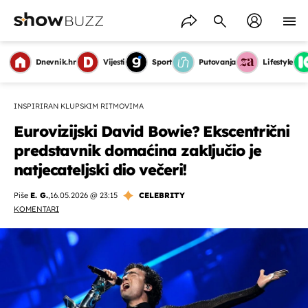
Dnevnik.hr
Vijesti
Sport
Putovanja
Lifestyle
INSPIRIRAN KLUPSKIM RITMOVIMA
Eurovizijski David Bowie? Ekscentrični
predstavnik domaćina zaključio je
natjecateljski dio večeri!
Piše
E. G.
,
16.05.2026 @ 23:15
CELEBRITY
KOMENTARI
OMOGUĆI OBAVIJESTI