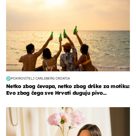
POKROVITELJ CARLSBERG CROATIA
Netko zbog ćevapa, netko zbog drške za motiku:
Evo zbog čega sve Hrvati duguju pivo...
moda & ljepota