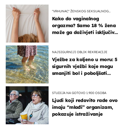
"VRHUNAC" ŽENSKOG SEKSUALNOG
ISKUSTVA
Kako do vaginalnog
orgazma? Samo 18 % žena
može ga doživjeti isključivo
na ovaj način
NAJSIGURNIJI OBLIK REKREACIJE
Vježbe za koljeno u moru: 5
sigurnih vježbi koje mogu
smanjiti bol i poboljšati
pokretljivost
STUDIJA NA GOTOVO 1.900 OSOBA
Ljudi koji redovito rade ovo
imaju “mlađi” organizam,
pokazuje istraživanje