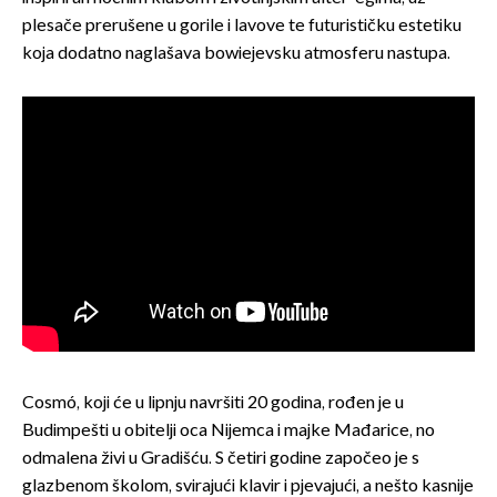
plesače prerušene u gorile i lavove te futurističku estetiku
koja dodatno naglašava bowiejevsku atmosferu nastupa.
Cosmó, koji će u lipnju navršiti 20 godina, rođen je u
Budimpešti u obitelji oca Nijemca i majke Mađarice, no
odmalena živi u Gradišću. S četiri godine započeo je s
glazbenom školom, svirajući klavir i pjevajući, a nešto kasnije