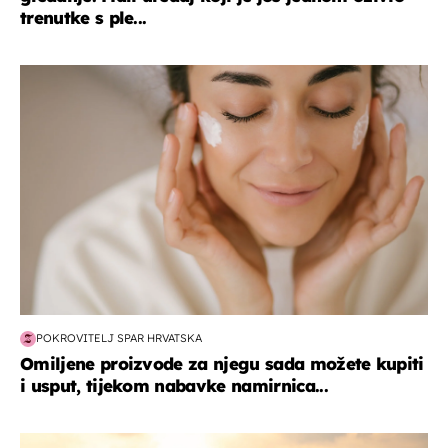
trenutke s ple...
moda & ljepota
POKROVITELJ SPAR HRVATSKA
Omiljene proizvode za njegu sada možete kupiti
i usput, tijekom nabavke namirnica...
zanimljivosti