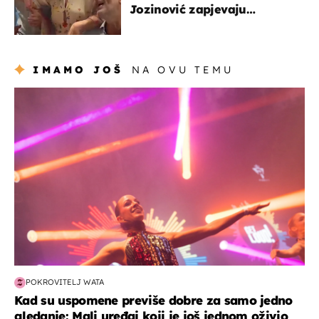
Jozinović zapjevaju
Oliverov hit!
IMAMO JOŠ
NA OVU TEMU
kultura & zabava
POKROVITELJ WATA
Kad su uspomene previše dobre za samo jedno
gledanje: Mali uređaj koji je još jednom oživio