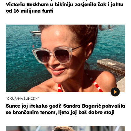
Victoria Beckham u bikiniju zasjenila čak i jahtu
od 16 milijuna funti
"OKUPANA SUNCEM"
Sunce joj itekako godi! Sandra Bagarić pohvalila
se brončanim tenom, ljeto joj baš dobro stoji