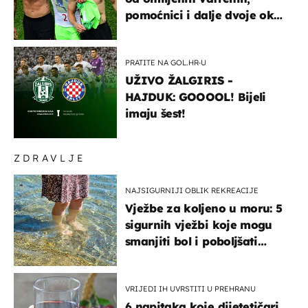
pomoćnici i dalje dvoje oko
ponude
PRATITE NA GOL.HR-U
UŽIVO ŽALGIRIS -
HAJDUK: GOOOOL! Bijeli
imaju šest!
ZDRAVLJE
NAJSIGURNIJI OBLIK REKREACIJE
Vježbe za koljeno u moru: 5
sigurnih vježbi koje mogu
smanjiti bol i poboljšati
pokretljivost
VRIJEDI IH UVRSTITI U PREHRANU
6 napitaka koje dijetetičari