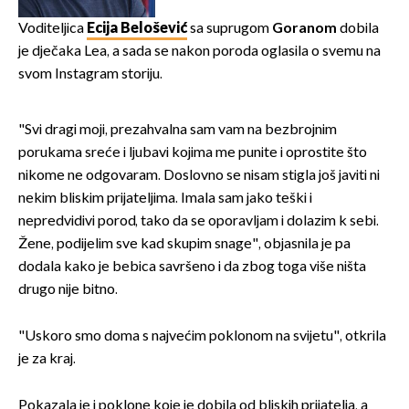
Voditeljica
Ecija Belošević
sa suprugom
Goranom
dobila
je dječaka Lea, a sada se nakon poroda oglasila o svemu na
svom Instagram storiju.
"Svi dragi moji, prezahvalna sam vam na bezbrojnim
porukama sreće i ljubavi kojima me punite i oprostite što
nikome ne odgovaram. Doslovno se nisam stigla još javiti ni
nekim bliskim prijateljima. Imala sam jako teški i
nepredvidivi porod, tako da se oporavljam i dolazim k sebi.
Žene, podijelim sve kad skupim snage", objasnila je pa
dodala kako je bebica savršeno i da zbog toga više ništa
drugo nije bitno.
"Uskoro smo doma s najvećim poklonom na svijetu", otkrila
je za kraj.
Pokazala je i poklone koje je dobila od bliskih prijatelja, a