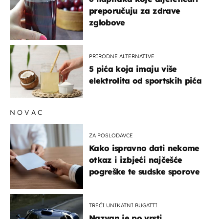
preporučuju za zdrave
zglobove
PRIRODNE ALTERNATIVE
5 pića koja imaju više
elektrolita od sportskih pića
NOVAC
ZA POSLODAVCE
Kako ispravno dati nekome
otkaz i izbjeći najčešće
pogreške te sudske sporove
TREĆI UNIKATNI BUGATTI
Nazvan je po vrsti