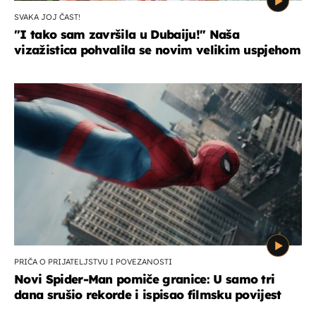
SVAKA JOJ ČAST!
"I tako sam završila u Dubaiju!" Naša
vizažistica pohvalila se novim velikim uspjehom
PRIČA O PRIJATELJSTVU I POVEZANOSTI
Novi Spider-Man pomiče granice: U samo tri
dana srušio rekorde i ispisao filmsku povijest