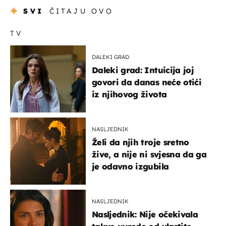
SVI
ČITAJU OVO
TV
DALEKI GRAD
Daleki grad: Intuicija joj
govori da danas neće otići
iz njihovog života
NASLJEDNIK
Želi da njih troje sretno
žive, a nije ni svjesna da ga
je odavno izgubila
NASLJEDNIK
Nasljednik: Nije očekivala