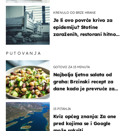
KRENULO OD BRZE HRANE
Je li ovo povrće krivo za
epidemiju? Stotine
zaraženih, restorani hitno
povukli proizvod
PUTOVANJA
GOTOVO ZA 15 MINUTA
Najbolja ljetna salata od
graha: Brzinski recept za
dane kada je prevruće za
kuhanje
15 PITANJA
Kviz općeg znanja: Za one
pred kojima se i Google
može sakriti