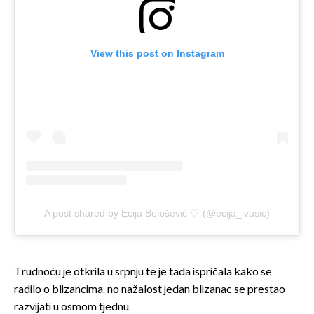
View this post on Instagram
A post shared by Ecija Belošević 🤍 (@ecija_ivusic)
Trudnoću je otkrila u srpnju te je tada ispričala kako se
radilo o blizancima, no nažalost jedan blizanac se prestao
razvijati u osmom tjednu.