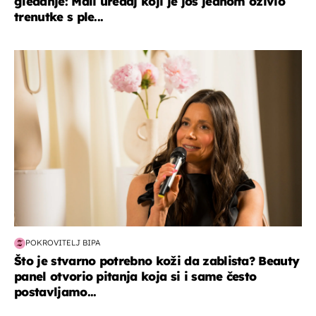
gledanje: Mali uređaj koji je još jednom oživio
trenutke s ple...
moda & ljepota
POKROVITELJ BIPA
Što je stvarno potrebno koži da zablista? Beauty
panel otvorio pitanja koja si i same često
postavljamo...