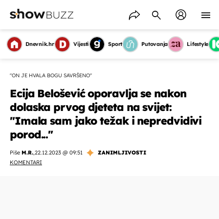
Dnevnik.hr
Vijesti
Sport
Putovanja
Lifestyle
"ON JE HVALA BOGU SAVRŠENO"
Ecija Belošević oporavlja se nakon
dolaska prvog djeteta na svijet:
''Imala sam jako težak i nepredvidivi
porod...''
Piše
M.R.
,
22.12.2023 @ 09:51
ZANIMLJIVOSTI
KOMENTARI
OMOGUĆI OBAVIJESTI