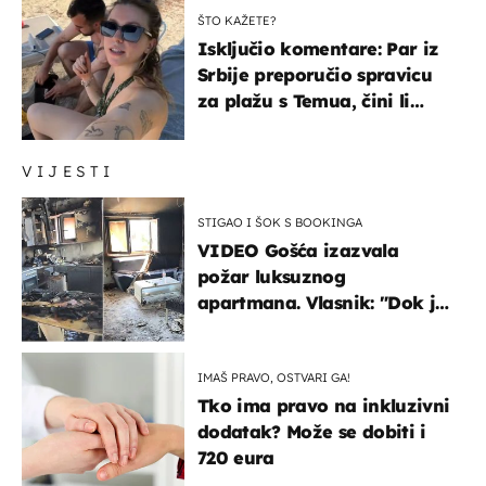
ŠTO KAŽETE?
Isključio komentare: Par iz
Srbije preporučio spravicu
za plažu s Temua, čini li
vam se ovo sigurnim?
VIJESTI
STIGAO I ŠOK S BOOKINGA
VIDEO Gošća izazvala
požar luksuznog
apartmana. Vlasnik: "Dok je
gorjelo, smijali su se, pili i
pokazivali mi srednji prst"
IMAŠ PRAVO, OSTVARI GA!
Tko ima pravo na inkluzivni
dodatak? Može se dobiti i
720 eura