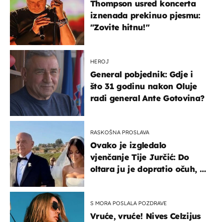
Thompson usred koncerta
iznenada prekinuo pjesmu:
"Zovite hitnu!"
HEROJ
General pobjednik: Gdje i
što 31 godinu nakon Oluje
radi general Ante Gotovina?
RASKOŠNA PROSLAVA
Ovako je izgledalo
vjenčanje Tije Jurčić: Do
oltara ju je dopratio očuh, a
slavilo se uz Olivera i Rozgu
S MORA POSLALA POZDRAVE
Vruće, vruće! Nives Celzijus