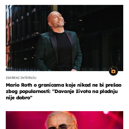
ISKRENI INTERVJU
Mario Roth o granicama koje nikad ne bi prešao
zbog popularnosti: "Davanje života na pladnju
nije dobro"