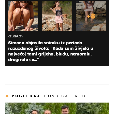
+
8
CELEBRITY
Simona objavila snimku iz perioda
razuzdanog života: "Kada sam živjela u
najvećoj tami grijeha, bludu, nemoralu,
drogirala se...''
POGLEDAJ
I OVU GALERIJU