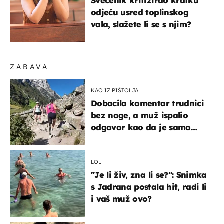
Svećenik kritizirao kratku
odjeću usred toplinskog
vala, slažete li se s njim?
ZABAVA
KAO IZ PIŠTOLJA
Dobacila komentar trudnici
bez noge, a muž ispalio
odgovor kao da je samo
čekao…
LOL
"Je li živ, zna li se?": Snimka
s Jadrana postala hit, radi li
i vaš muž ovo?