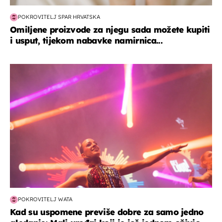
POKROVITELJ SPAR HRVATSKA
Omiljene proizvode za njegu sada možete kupiti
i usput, tijekom nabavke namirnica...
kultura & zabava
POKROVITELJ WATA
Kad su uspomene previše dobre za samo jedno