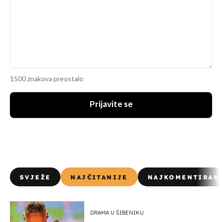
1500 znakova preostalo
Prijavite se
SVJEŽE
NAJČITANIJE
NAJKOMENTIRAN
DRAMA U ŠIBENIKU