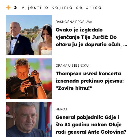
3
vijesti o kojima se priča
RASKOŠNA PROSLAVA
Ovako je izgledalo
vjenčanje Tije Jurčić: Do
oltara ju je dopratio očuh, a
slavilo se uz Olivera i Rozgu
DRAMA U ŠIBENIKU
Thompson usred koncerta
iznenada prekinuo pjesmu:
"Zovite hitnu!"
HEROJ
General pobjednik: Gdje i
što 31 godinu nakon Oluje
radi general Ante Gotovina?