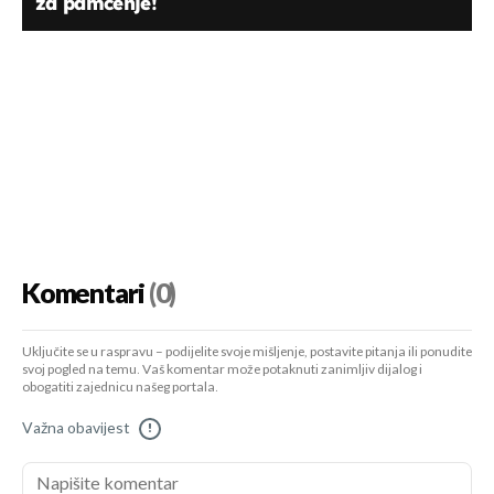
za pamćenje!
Komentari
(0)
Uključite se u raspravu – podijelite svoje mišljenje, postavite pitanja ili ponudite
svoj pogled na temu. Vaš komentar može potaknuti zanimljiv dijalog i
obogatiti zajednicu našeg portala.
Važna obavijest
!