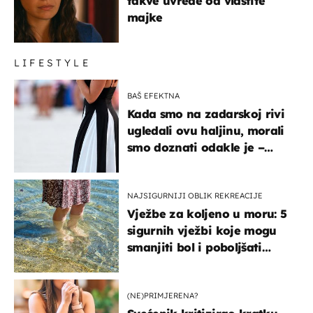
takve uvrede od vlastite
majke
LIFESTYLE
BAŠ EFEKTNA
Kada smo na zadarskoj rivi
ugledali ovu haljinu, morali
smo doznati odakle je –
košta samo 18 eura
NAJSIGURNIJI OBLIK REKREACIJE
Vježbe za koljeno u moru: 5
sigurnih vježbi koje mogu
smanjiti bol i poboljšati
pokretljivost
(NE)PRIMJERENA?