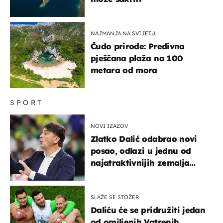
NAJMANJA NA SVIJETU
Čudo prirode: Predivna
pješčana plaža na 100
metara od mora
SPORT
NOVI IZAZOV
Zlatko Dalić odabrao novi
posao, odlazi u jednu od
najatraktivnijih zemalja
svijeta
SLAŽE SE STOŽER
Daliću će se pridružiti jedan
od omiljenih Vatrenih,