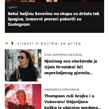
''UFFF!''
Seksi haljinu Severine na skupu su držale tek
špagice, izazovni prorezi pokorili su
Instagram
3
vijesti o kojima se priča
ČUVA USPOMENU NA NJEGA
Njezinog oca obožavala je
cijela Hrvatska! Kći
neprežaljenog pjevača
projurila špicom na dva
kotača
NADMAŠENA OČEKIVANJA
Thompson ruši brojke i u
Vukovaru! Objavljeno
koliko je ulaznica prodano