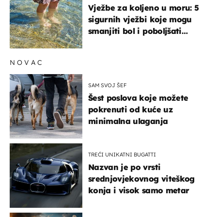
Vježbe za koljeno u moru: 5
sigurnih vježbi koje mogu
smanjiti bol i poboljšati
pokretljivost
NOVAC
SAM SVOJ ŠEF
Šest poslova koje možete
pokrenuti od kuće uz
minimalna ulaganja
TREĆI UNIKATNI BUGATTI
Nazvan je po vrsti
srednjovjekovnog viteškog
konja i visok samo metar