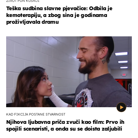
ŽIVOT PUN KUŠNJI
Teška sudbina slavne pjevačice: Odbila je
kemoterapiju, a zbog sina je godinama
proživljavala dramu
KAD FIKCIJA POSTANE STVARNOST
Njihova ljubavna priča zvuči kao film: Prvo ih
spojili scenaristi, a onda su se doista zaljubili