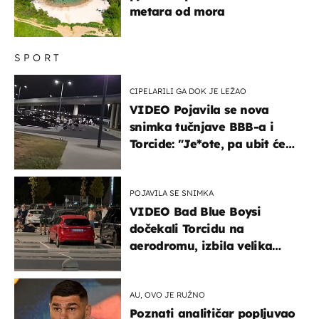
metara od mora
SPORT
CIPELARILI GA DOK JE LEŽAO
VIDEO Pojavila se nova
snimka tučnjave BBB-a i
Torcide: "Je*ote, pa ubit će
ga!"
POJAVILA SE SNIMKA
VIDEO Bad Blue Boysi
dočekali Torcidu na
aerodromu, izbila velika
masovna tučnjava
AU, OVO JE RUŽNO
Poznati analitičar popljuvao