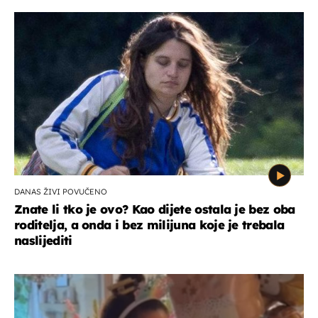
DANAS ŽIVI POVUČENO
Znate li tko je ovo? Kao dijete ostala je bez oba
roditelja, a onda i bez milijuna koje je trebala
naslijediti