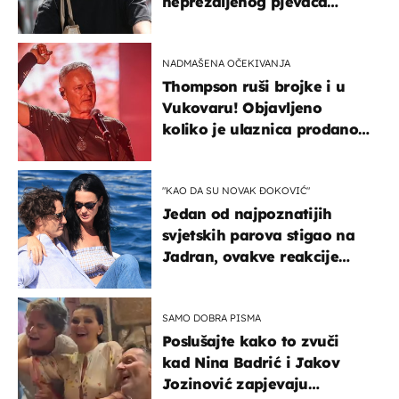
neprežaljenog pjevača
projurila špicom na dva
kotača
NADMAŠENA OČEKIVANJA
Thompson ruši brojke i u
Vukovaru! Objavljeno
koliko je ulaznica prodano
u kratkom vremenu
"KAO DA SU NOVAK ĐOKOVIĆ"
Jedan od najpoznatijih
svjetskih parova stigao na
Jadran, ovakve reakcije
vjerojatno nisu očekivali
SAMO DOBRA PISMA
Poslušajte kako to zvuči
kad Nina Badrić i Jakov
Jozinović zapjevaju