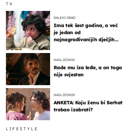
TV
DALEKI GRAD
Ima tek šest godina, a već
je jedan od
najnagrađivanijih dječjih
glumaca
NASLJEDNIK
Rade mu iza leđa, a on toga
nije svjestan
NASLJEDNIK
ANKETA: Koju ženu bi Serhat
trebao izabrati?
LIFESTYLE