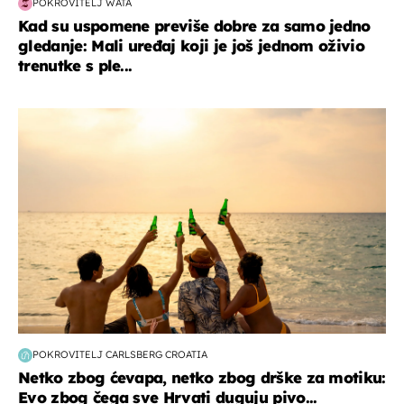
POKROVITELJ WATA
Kad su uspomene previše dobre za samo jedno
gledanje: Mali uređaj koji je još jednom oživio
trenutke s ple...
zanimljivosti
POKROVITELJ CARLSBERG CROATIA
Netko zbog ćevapa, netko zbog drške za motiku:
Evo zbog čega sve Hrvati duguju pivo...