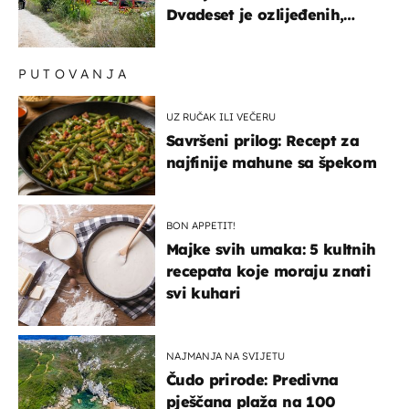
Dvadeset je ozlijeđenih,
mlađa žena na intenzivnoj
PUTOVANJA
UZ RUČAK ILI VEČERU
Savršeni prilog: Recept za
najfinije mahune sa špekom
BON APPETIT!
Majke svih umaka: 5 kultnih
recepata koje moraju znati
svi kuhari
NAJMANJA NA SVIJETU
Čudo prirode: Predivna
pješčana plaža na 100