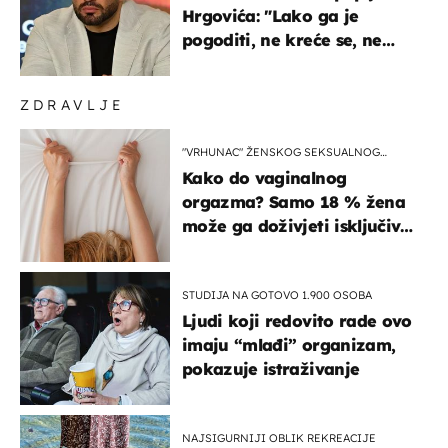
Hrgovića: "Lako ga je
pogoditi, ne kreće se, ne
koristi noge..."
ZDRAVLJE
"VRHUNAC" ŽENSKOG SEKSUALNOG
ISKUSTVA
Kako do vaginalnog
orgazma? Samo 18 % žena
može ga doživjeti isključivo
na ovaj način
STUDIJA NA GOTOVO 1.900 OSOBA
Ljudi koji redovito rade ovo
imaju “mlađi” organizam,
pokazuje istraživanje
NAJSIGURNIJI OBLIK REKREACIJE