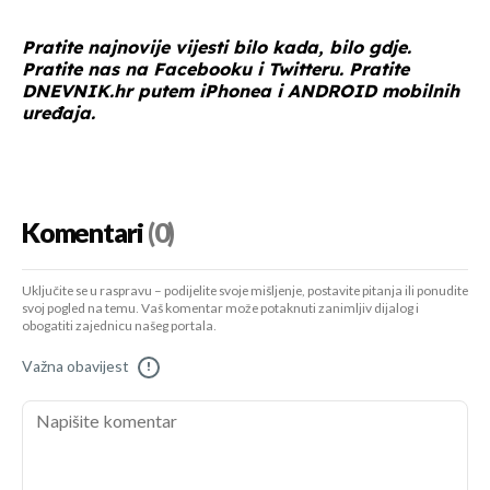
Pratite najnovije vijesti bilo kada, bilo gdje.
Pratite nas na
Facebooku
i
Twitteru
. Pratite
DNEVNIK.hr
putem
iPhonea
i
ANDROID
mobilnih
uređaja.
Komentari
(0)
Uključite se u raspravu – podijelite svoje mišljenje, postavite pitanja ili ponudite
svoj pogled na temu. Vaš komentar može potaknuti zanimljiv dijalog i
obogatiti zajednicu našeg portala.
Važna obavijest
!