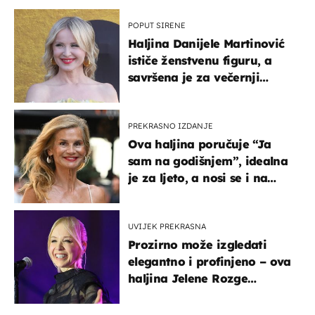
POPUT SIRENE
Haljina Danijele Martinović
ističe ženstvenu figuru, a
savršena je za večernji
izlazak na moru
PREKRASNO IZDANJE
Ova haljina poručuje “Ja
sam na godišnjem”, idealna
je za ljeto, a nosi se i na
zagrebačkoj špici
UVIJEK PREKRASNA
Prozirno može izgledati
elegantno i profinjeno – ova
haljina Jelene Rozge
najbolji je dokaz