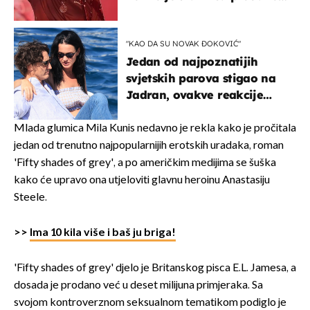
u kratkom vremenu
"KAO DA SU NOVAK ĐOKOVIĆ"
Jedan od najpoznatijih
svjetskih parova stigao na
Jadran, ovakve reakcije
vjerojatno nisu očekivali
Mlada glumica Mila Kunis nedavno je rekla kako je pročitala
jedan od trenutno najpopularnijih erotskih uradaka, roman
'Fifty shades of grey', a po američkim medijima se šuška
kako će upravo ona utjeloviti glavnu heroinu Anastasiju
Steele.
>>
Ima 10 kila više i baš ju briga!
'Fifty shades of grey' djelo je Britanskog pisca E.L. Jamesa, a
dosada je prodano već u deset milijuna primjeraka. Sa
svojom kontroverznom seksualnom tematikom podiglo je