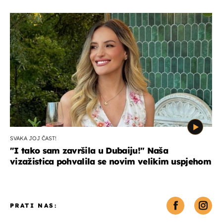
SVAKA JOJ ČAST!
"I tako sam završila u Dubaiju!" Naša
vizažistica pohvalila se novim velikim uspjehom
PRATI NAS: