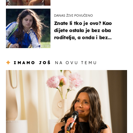
Oliverov hit!
DANAS ŽIVI POVUČENO
Znate li tko je ovo? Kao
dijete ostala je bez oba
roditelja, a onda i bez
milijuna koje je trebala
naslijediti
IMAMO JOŠ
NA OVU TEMU
moda & ljepota