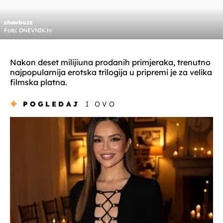
showbuzz
Foto: DNEVNIK.hr
Nakon deset milijiuna prodanih primjeraka, trenutno
najpopularnija erotska trilogija u pripremi je za velika
filmska platna.
POGLEDAJ
I OVO