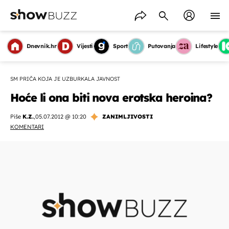
Dnevnik.hr
Vijesti
Sport
Putovanja
Lifestyle
SM PRIČA KOJA JE UZBURKALA JAVNOST
Hoće li ona biti nova erotska heroina?
Piše
K.Z.
,
05.07.2012 @ 10:20
ZANIMLJIVOSTI
KOMENTARI
OMOGUĆI OBAVIJESTI