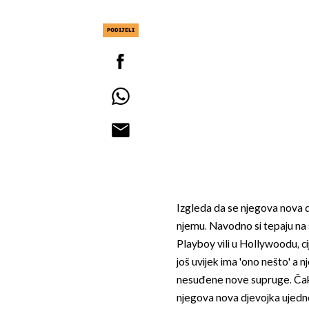
PODIJELI
Izgleda da se njegova nova 
njemu. Navodno si tepaju na 
Playboy vili u Hollywoodu, cije
još uvijek ima 'ono nešto' a n
nesuđene nove supruge. Čak 
njegova nova djevojka ujedno 