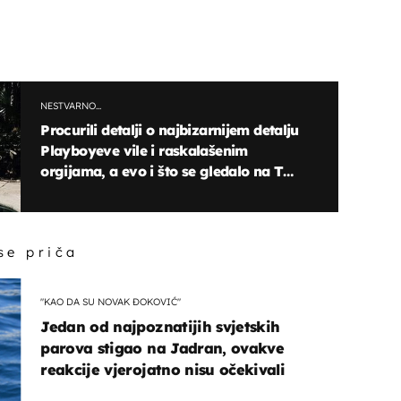
NESTVARNO...
Procurili detalji o najbizarnijem detalju
Playboyeve vile i raskalašenim
orgijama, a evo i što se gledalo na TV-
u: "Jedne večeri izbrojila sam 17 cura"
 se priča
"KAO DA SU NOVAK ĐOKOVIĆ"
Jedan od najpoznatijih svjetskih
parova stigao na Jadran, ovakve
reakcije vjerojatno nisu očekivali