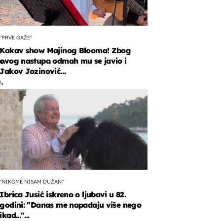
"PRVE GAŽE"
Kakav show Majinog Blooma! Zbog
ovog nastupa odmah mu se javio i
en
Jakov Jozinović...
,
ya
...
"NIKOME NISAM DUŽAN"
Ibrica Jusić iskreno o ljubavi u 82.
godini: "Danas me napadaju više nego
ikad..."...