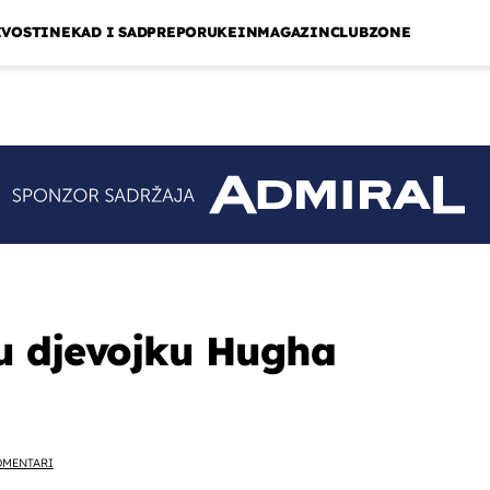
IVOSTI
NEKAD I SAD
PREPORUKE
INMAGAZIN
CLUBZONE
u djevojku Hugha
OMENTARI