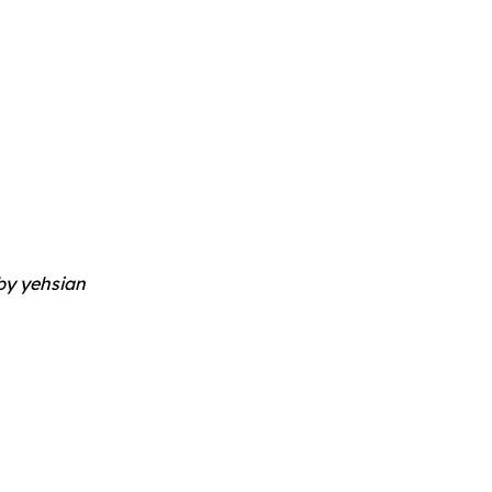
OMOGUĆI OBAVIJESTI
by
yehsian