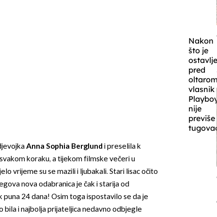
Nakon
što je
ostavlj
pred
oltarom
vlasnik
Playbo
nije
previše
tugovao
djevojka
Anna Sophia Berglund
i preselila k
svakom koraku, a tijekom filmske večeri u
lo vrijeme su se mazili i ljubakali. Stari lisac očito
jegova nova odabranica je čak i starija od
puna 24 dana! Osim toga ispostavilo se da je
bila i najbolja prijateljica nedavno odbjegle