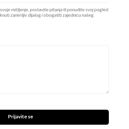
 svoje mišljenje, postavite pitanja ili ponudite svoj pogled
ti zanimljiv dijalog i obogatiti zajednicu našeg
Prijavite se