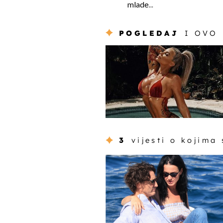
mlade...
POGLEDAJ
I OVO
3
vijesti o kojima