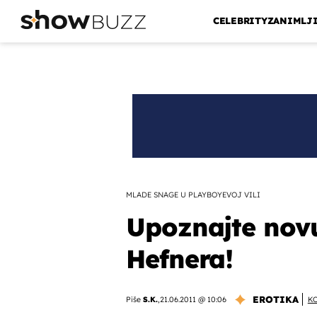
CELEBRITY
ZANIMLJ
MLADE SNAGE U PLAYBOYEVOJ VILI
Upoznajte nov
Hefnera!
EROTIKA
Piše
S.K.
,
21.06.2011 @ 10:06
K