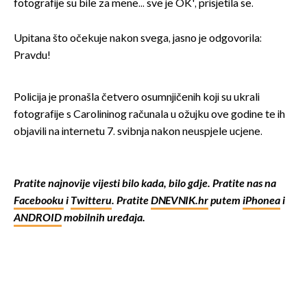
fotografije su bile za mene... sve je OK', prisjetila se.
Upitana što očekuje nakon svega, jasno je odgovorila:
Pravdu!
Policija je pronašla četvero osumnjičenih koji su ukrali
fotografije s Carolininog računala u ožujku ove godine te ih
objavili na internetu 7. svibnja nakon neuspjele ucjene.
Pratite najnovije vijesti bilo kada, bilo gdje. Pratite nas na
Facebooku
i
Twitteru
. Pratite
DNEVNIK.hr
putem
iPhonea
i
ANDROID
mobilnih uređaja.