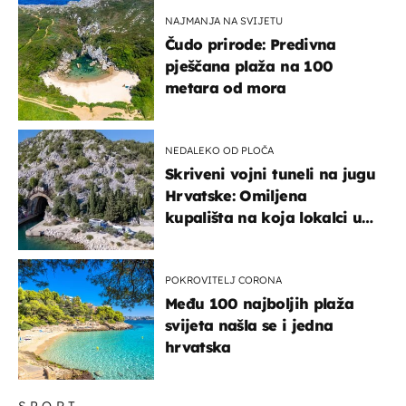
NAJMANJA NA SVIJETU
Čudo prirode: Predivna
pješčana plaža na 100
metara od mora
NEDALEKO OD PLOČA
Skriveni vojni tuneli na jugu
Hrvatske: Omiljena
kupališta na koja lokalci u
miru dolaze roniti i skakati
u more
POKROVITELJ CORONA
Među 100 najboljih plaža
svijeta našla se i jedna
hrvatska
SPORT