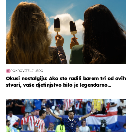
POKROVITELJ LEDO
Okusi nostalgiju: Ako ste radili barem tri od ovih
stvari, vaše djetinjstvo bilo je legendarno...
svjetsko prvenstvo 2026