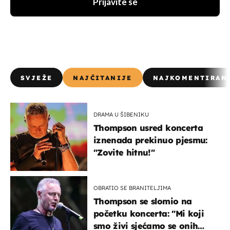
Prijavite se
SVJEŽE
NAJČITANIJE
NAJKOMENTIRAN
DRAMA U ŠIBENIKU
Thompson usred koncerta
iznenada prekinuo pjesmu:
"Zovite hitnu!"
OBRATIO SE BRANITELJIMA
Thompson se slomio na
početku koncerta: "Mi koji
smo živi sjećamo se onih