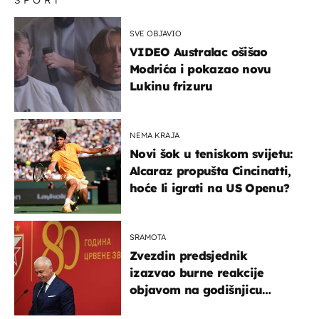
SVE OBJAVIO
VIDEO Australac ošišao
Modrića i pokazao novu
Lukinu frizuru
NEMA KRAJA
Novi šok u teniskom svijetu:
Alcaraz propušta Cincinatti,
hoće li igrati na US Openu?
SRAMOTA
Zvezdin predsjednik
izazvao burne reakcije
objavom na godišnjicu
Oluje: Spomenuo Knin i