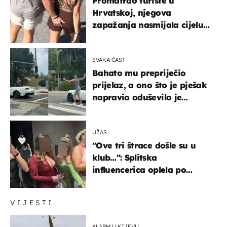
Promatrao turiste u
Hrvatskoj, njegova
zapažanja nasmijala cijelu
regiju
SVAKA ČAST
Bahato mu prepriječio
prijelaz, a ono što je pješak
napravio oduševilo je
društvene mreže
UŽAS…
"Ove tri štrace došle su u
klub…": Splitska
influencerica oplela po
ženama zbog užasnog
ponašanja
VIJESTI
ALARM U KIJEVU