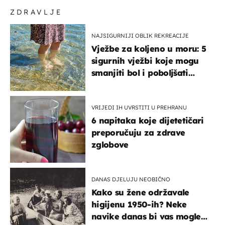
srpsku zastavu
ZDRAVLJE
NAJSIGURNIJI OBLIK REKREACIJE
Vježbe za koljeno u moru: 5
sigurnih vježbi koje mogu
smanjiti bol i poboljšati
pokretljivost
VRIJEDI IH UVRSTITI U PREHRANU
6 napitaka koje dijetetičari
preporučuju za zdrave
zglobove
DANAS DJELUJU NEOBIČNO
Kako su žene održavale
higijenu 1950-ih? Neke
navike danas bi vas mogle