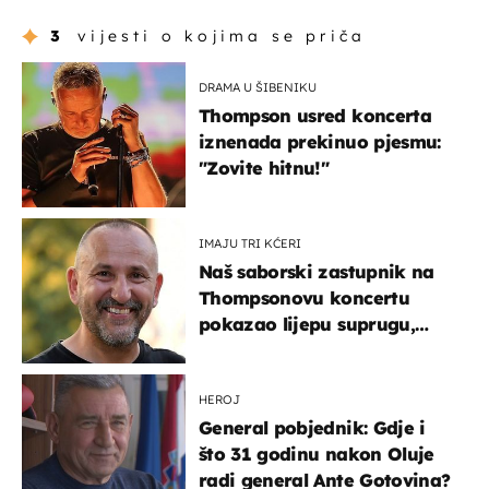
3
vijesti o kojima se priča
DRAMA U ŠIBENIKU
Thompson usred koncerta
iznenada prekinuo pjesmu:
"Zovite hitnu!"
IMAJU TRI KĆERI
Naš saborski zastupnik na
Thompsonovu koncertu
pokazao lijepu suprugu,
koja godinama izbjegava
javnost
HEROJ
General pobjednik: Gdje i
što 31 godinu nakon Oluje
radi general Ante Gotovina?