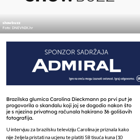
showbuzz
Foto: DNEVNIK.hr
Brazilska glumica Carolina Dieckmann po prvi put je
progovorila o skandalu koji joj se dogodio nakon što
je s njezina privatnog računala hakirano 36 golišavih
fotografija.
U intervjuu za brazilsku televiziju Carolina je priznala kako
nije željela pristati na ucjenu te platiti 58 tisuća kuna (10