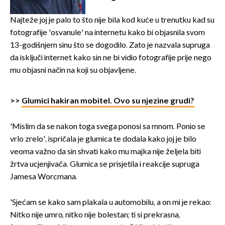
Najteže joj je palo to što nije bila kod kuće u trenutku kad su
fotografije 'osvanule' na internetu kako bi objasnila svom
13-godišnjem sinu što se dogodilo. Zato je nazvala supruga
da isključi internet kako sin ne bi vidio fotografije prije nego
mu objasni način na koji su objavljene.
>>
Glumici hakiran mobitel. Ovo su njezine grudi?
'Mislim da se nakon toga svega ponosi sa mnom. Ponio se
vrlo zrelo', ispričala je glumica te dodala kako joj je bilo
veoma važno da sin shvati kako mu majka nije željela biti
žrtva ucjenjivača. Glumica se prisjetila i reakcije supruga
Jamesa Worcmana.
'Sjećam se kako sam plakala u automobilu, a on mi je rekao:
Nitko nije umro, nitko nije bolestan; ti si prekrasna,