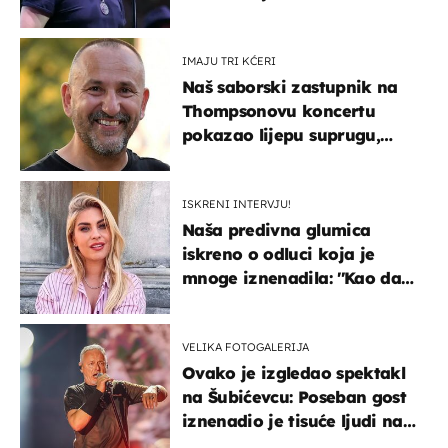
koji nisu..."
IMAJU TRI KĆERI
Naš saborski zastupnik na
Thompsonovu koncertu
pokazao lijepu suprugu,
koja godinama izbjegava
javnost
ISKRENI INTERVJU!
Naša predivna glumica
iskreno o odluci koja je
mnoge iznenadila: ''Kao da
mi je veliki teret pao s leđa''
VELIKA FOTOGALERIJA
Ovako je izgledao spektakl
na Šubićevcu: Poseban gost
iznenadio je tisuće ljudi na
Thompsonovu koncertu