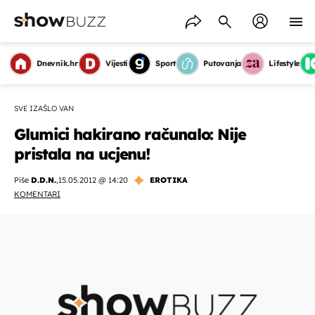
Dnevnik.hr
Vijesti
Sport
Putovanja
Lifestyle
SVE IZAŠLO VAN
Glumici hakirano računalo: Nije
pristala na ucjenu!
Piše
D.D.N.
,
15.05.2012 @ 14:20
EROTIKA
KOMENTARI
OMOGUĆI OBAVIJESTI