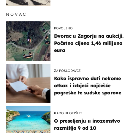
iznenaditi
NOVAC
POVOLJNO
Dvorac u Zagorju na aukciji.
Početna cijena 1,46 milijuna
eura
ZA POSLODAVCE
Kako ispravno dati nekome
otkaz i izbjeći najčešće
pogreške te sudske sporove
KAMO BI OTIŠLI?
O preseljenju u inozemstvo
razmišlja 9 od 10