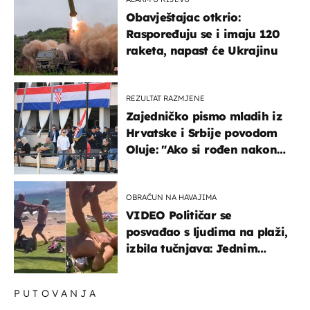
Obavještajac otkrio:
Raspoređuju se i imaju 120
raketa, napast će Ukrajinu
REZULTAT RAZMJENE
Zajedničko pismo mladih iz
Hrvatske i Srbije povodom
Oluje: "Ako si rođen nakon
'95..."
OBRAČUN NA HAVAJIMA
VIDEO Političar se
posvađao s ljudima na plaži,
izbila tučnjava: Jednim
udarcem je nokautiran
PUTOVANJA