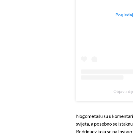
Pogledaj
Objavu dij
Nogometašu su u komentarima
svijeta, a posebno se istakn
Rodriguez koja se na Instag