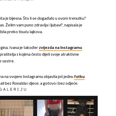
ita je bijesna. Što li se događalo u ovom trenutku?
vas. Želim vam puno zdravlja i ljubavi", napisala je
ila preko tisuću lajkova.
gina, Ivana je također
zvijezda na Instagramu
ratitelja s kojima često dijeli svoje atraktivne
e sestre.
na na svojem Instagramu objavila još jednu
fotku
, ali bez Ronalda i djece, a gotovo i bez odjeće.
 GALERIJU