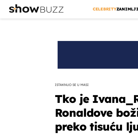
CELEBRITY
ZANIMLJ
ISTAKNUO SE U MASI
Tko je Ivana_R
Ronaldove boži
preko tisuću lj