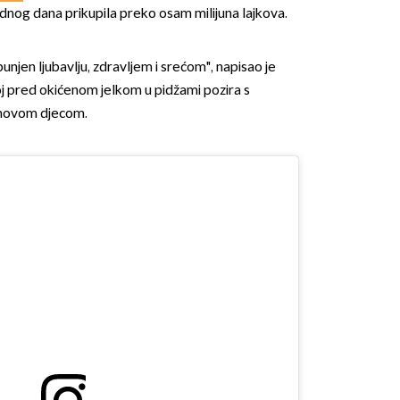
ednog dana prikupila preko osam milijuna lajkova.
unjen ljubavlju, zdravljem i srećom", napisao je
j pred okićenom jelkom u pidžami pozira s
ihovom djecom.
OMOGUĆI OBAVIJESTI