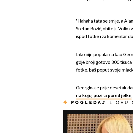
"Hahaha tata se smije, a Alan
Sretan Božić, obitelji. Volim 
ispod fotke i za komentar dob
Iako nije popularna kao Geor
gdje broji gotovo 300 tisuća p
fotke, baš poput svoje mlađ
Georgina je prije desetak da
na kojoj pozira pored jelke
POGLEDAJ
I OVU