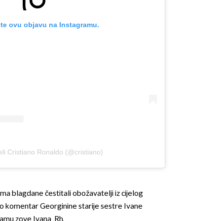
te ovu objavu na Instagramu.
eli Cristiano Ronaldo (@cristiano)
 blagdane čestitali obožavatelji iz cijelog
uo komentar Georginine starije sestre Ivane
ramu zove Ivana_Rh.