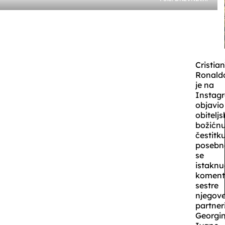
Cristia
Ronald
je na
Instag
objavio
obitelj
božićn
čestitku
posebn
se
istaknu
koment
sestre
njegov
partner
Georgin