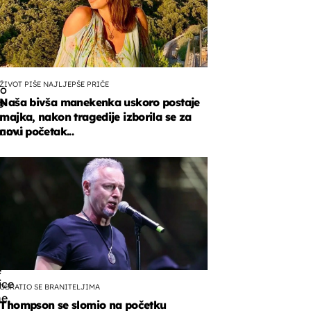
ŽIVOT PIŠE NAJLJEPŠE PRIČE
no
Naša bivša manekenka uskoro postaje
o
majka, nakon tragedije izborila se za
ramu
novi početak...
sku
u
,
o
o
ar
e
ice
OBRATIO SE BRANITELJIMA
e,
Thompson se slomio na početku