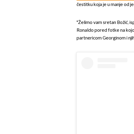
čestitku koja je u manje od j
"Želimo vam sretan Božić, isp
Ronaldo pored fotke na kojo
partnericom Georginom i nj