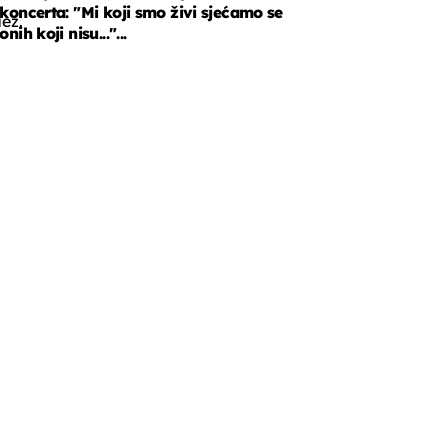
koncerta: "Mi koji smo živi sjećamo se
ez.
onih koji nisu..."...