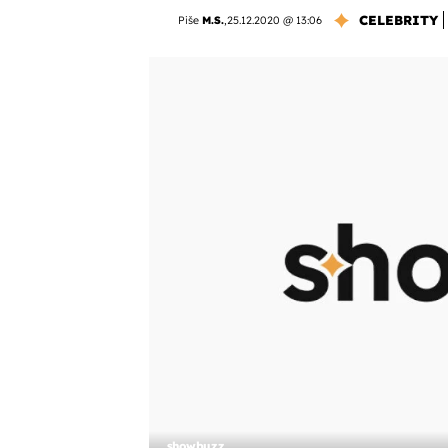
CELEBRITY
Piše
M.S.
,
25.12.2020 @ 13:06
showbuzz