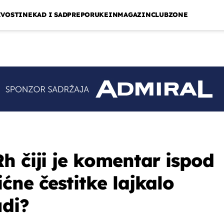
IVOSTI
NEKAD I SAD
PREPORUKE
INMAGAZIN
CLUBZONE
h čiji je komentar ispod
ćne čestitke lajkalo
udi?