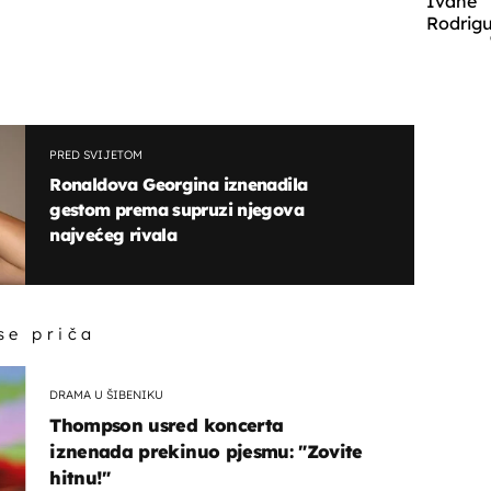
Ivane
Rodrigu
PRED SVIJETOM
Ronaldova Georgina iznenadila
gestom prema supruzi njegova
najvećeg rivala
 se priča
DRAMA U ŠIBENIKU
Thompson usred koncerta
iznenada prekinuo pjesmu: "Zovite
hitnu!"