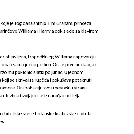
 koje je tog dana snimio Tim Graham, princeza
prinčeve Williama i Harryja dok sjede za klavirom
đer objavljena, trogodišnjeg Williama nagovaraju
ada imao samo jednu godinu. On se prvo nećkao, ali
 brzo mu poklonio slatki poljubac. U jednom
 koji se skriva iza rupčića i pokušava potaknuti
 kamere. Oni pokazuju svoju nestašnu stranu
stolovima i izvijajući se iz naručja roditelja.
a obiteljske sreće britanske kraljevske obitelji i
če.