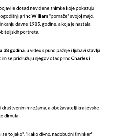
 pojavile dosad neviđene snimke koje pokazuju
rogodišnji
princ William
"pomaže" svojoj majci,
inkanju davne 1985. godine, a koja je nastala
biteljskih portreta.
ma 38 godina
, u videu s puno pažnje i ljubavi stavlja
OMOGUĆI OBAVIJESTI
 im se pridružuju njegov otac princ
Charles i
a i društvenim mrežama, a obožavatelji kraljevske
je dirnula.
mi se to jako", "Kako divno, nadobudni šminker",