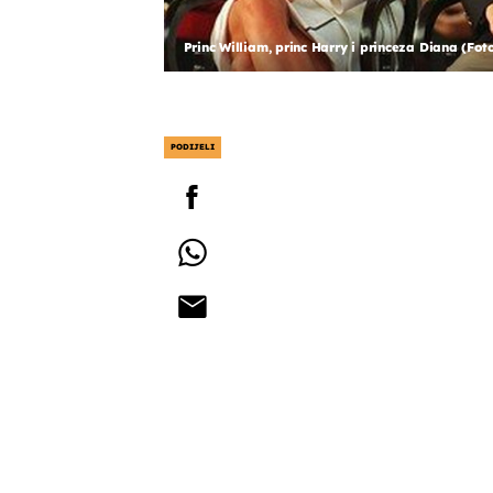
Princ William, princ Harry i princeza Diana (Fot
PODIJELI