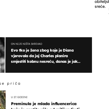
obiteljs
sreće.
ON NIJE NIŠTA SKRIVAO
Evo tko je žena zbog koje je Diana
vjerovala da joj Charles planira
smjestiti kobnu nesreću, danas je jako
bliska s Williamom i Harryjem
 se priča
U 27. GODINI
Preminula je mlada influencerica