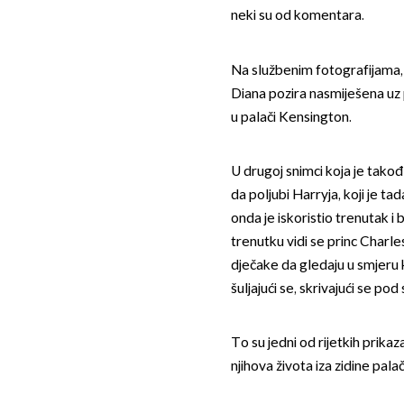
neki su od komentara.
Na službenim fotografijama,
Diana pozira nasmiješena uz 
u palači Kensington.
U drugoj snimci koja je tako
da poljubi Harryja, koji je t
onda je iskoristio trenutak i
trenutku vidi se princ Charles
dječake da gledaju u smjeru
šuljajući se, skrivajući se pod 
To su jedni od rijetkih prikaz
njihova života iza zidine pala