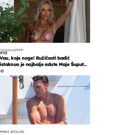
"UUUUUUFFFF"
ena
Vau, koje noge! Ružičasti badić
istaknuo je najbolje adute Maje Šuput...
na
e
a
PRAVI APOLON!