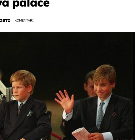
ova palače
OSTI
KOMENTARI