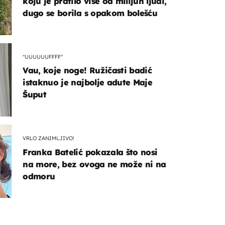
koju je pratilo više od milijun ljudi,
dugo se borila s opakom bolešću
"UUUUUUFFFF"
Vau, koje noge! Ružičasti badić
istaknuo je najbolje adute Maje
Šuput
VRLO ZANIMLJIVO!
Franka Batelić pokazala što nosi
na more, bez ovoga ne može ni na
odmoru