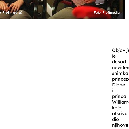
o: Profimedia)
Foto: Profimedia
Objavlj
je
dosad
neviđe
snimka
princez
Diane
i
princa
William
koja
otkriva
dio
njihove