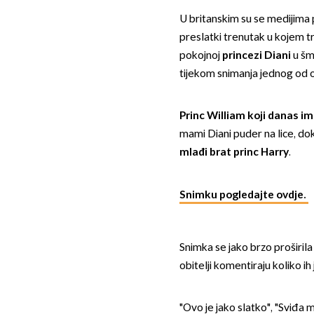
U britanskim su se medijima
preslatki trenutak u kojem t
pokojnoj
princezi Diani
u šm
tijekom snimanja jednog od o
Princ William
koji danas i
mami Diani puder na lice, dok
mlađi brat princ Harry
.
Snimku pogledajte ovdje.
Snimka se jako brzo proširil
obitelji komentiraju koliko ih 
"Ovo je jako slatko", "Sviđa 