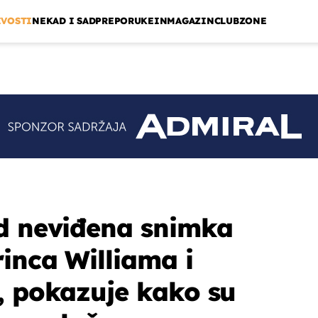
IVOSTI
NEKAD I SAD
PREPORUKE
INMAGAZIN
CLUBZONE
d neviđena snimka
rinca Williama i
, pokazuje kako su