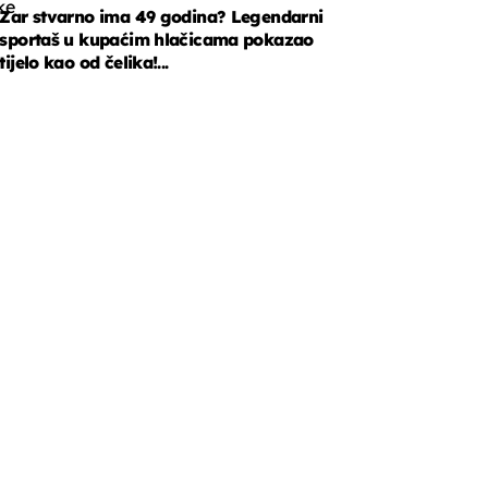
ke
Zar stvarno ima 49 godina? Legendarni
sportaš u kupaćim hlačicama pokazao
tijelo kao od čelika!...