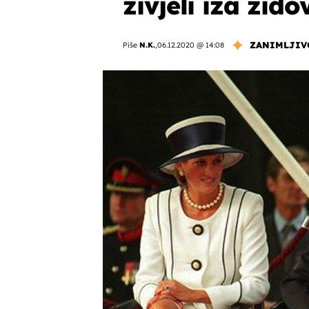
živjeli iza zid
ZANIMLJIV
Piše
N.K.
,
06.12.2020 @ 14:08