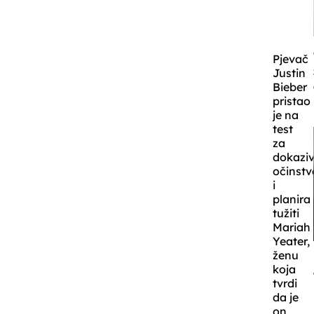
Pjevač
Justin
Bieber
pristao
je na
test
za
dokazi
očinstv
i
planira
tužiti
Mariah
Yeater,
ženu
koja
tvrdi
da je
on