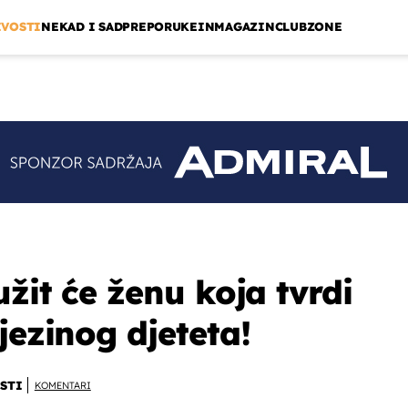
IVOSTI
NEKAD I SAD
PREPORUKE
INMAGAZIN
CLUBZONE
užit će ženu koja tvrdi
jezinog djeteta!
STI
KOMENTARI