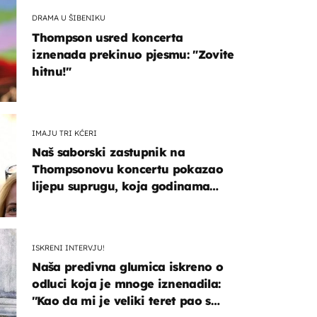
DRAMA U ŠIBENIKU
Thompson usred koncerta
iznenada prekinuo pjesmu: "Zovite
hitnu!"
IMAJU TRI KĆERI
Naš saborski zastupnik na
Thompsonovu koncertu pokazao
lijepu suprugu, koja godinama
izbjegava javnost
ISKRENI INTERVJU!
Naša predivna glumica iskreno o
odluci koja je mnoge iznenadila:
''Kao da mi je veliki teret pao s