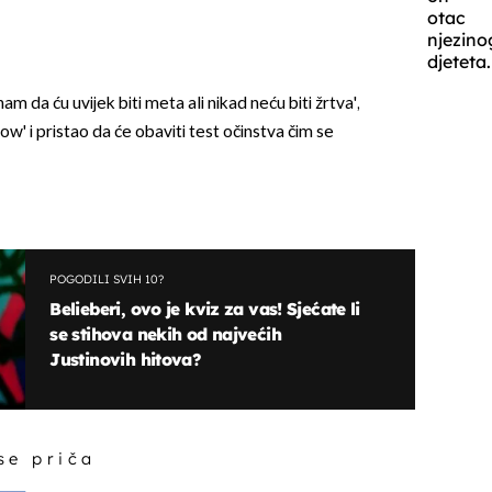
otac
njezino
djeteta.
am da ću uvijek biti meta ali nikad neću biti žrtva',
ow' i pristao da će obaviti test očinstva čim se
POGODILI SVIH 10?
Belieberi, ovo je kviz za vas! Sjećate li
se stihova nekih od najvećih
Justinovih hitova?
 se priča