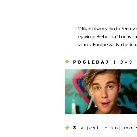
'Nikad nisam vidio tu ženu. Zn
izjavio je Bieber za 'Today sh
vrati iz Europe za dva tjedna.
POGLEDAJ
I OVO
3
vijesti o kojima