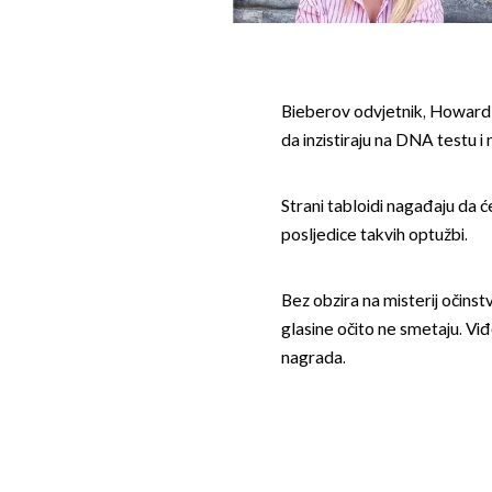
Bieberov odvjetnik, Howard
da inzistiraju na DNA testu i 
Strani tabloidi nagađaju da ć
posljedice takvih optužbi.
Bez obzira na misterij očinst
glasine očito ne smetaju. Vi
nagrada.