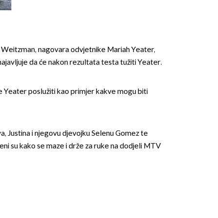
leđa''
 Weitzman, nagovara odvjetnike Mariah Yeater,
najavljuje da će nakon rezultata testa tužiti Yeater.
OMOGUĆI OBAVIJESTI
e Yeater poslužiti kao primjer kakve mogu biti
va, Justina i njegovu djevojku Selenu Gomez te
đeni su kako se maze i drže za ruke na dodjeli MTV