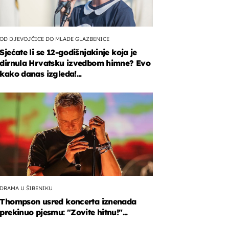
OD DJEVOJČICE DO MLADE GLAZBENICE
Sjećate li se 12-godišnjakinje koja je
dirnula Hrvatsku izvedbom himne? Evo
kako danas izgleda!...
vanje
a
DRAMA U ŠIBENIKU
Thompson usred koncerta iznenada
prekinuo pjesmu: "Zovite hitnu!"...