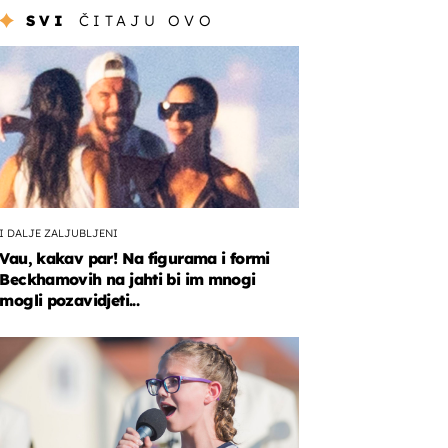
SVI
ČITAJU OVO
I DALJE ZALJUBLJENI
Vau, kakav par! Na figurama i formi
Beckhamovih na jahti bi im mnogi
mogli pozavidjeti...