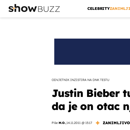
CELEBRITY
ZANIMLJ
ODVJETNIK INZISTIRA NA DNK TESTU
Justin Bieber t
da je on otac n
ZANIMLJIVO
Piše
M.O.
,
14.11.2011 @ 15:17