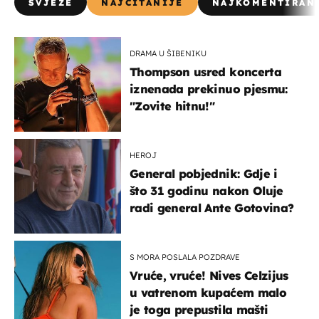
SVJEŽE
NAJČITANIJE
NAJKOMENTIRAN
DRAMA U ŠIBENIKU
Thompson usred koncerta
iznenada prekinuo pjesmu:
"Zovite hitnu!"
HEROJ
General pobjednik: Gdje i
što 31 godinu nakon Oluje
radi general Ante Gotovina?
S MORA POSLALA POZDRAVE
Vruće, vruće! Nives Celzijus
u vatrenom kupaćem malo
je toga prepustila mašti