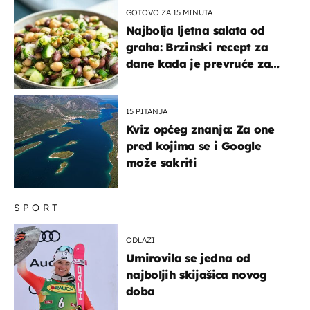
GOTOVO ZA 15 MINUTA
Najbolja ljetna salata od
graha: Brzinski recept za
dane kada je prevruće za
kuhanje
15 PITANJA
Kviz općeg znanja: Za one
pred kojima se i Google
može sakriti
SPORT
ODLAZI
Umirovila se jedna od
najboljih skijašica novog
doba