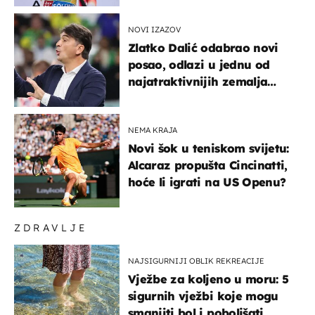
NOVI IZAZOV
Zlatko Dalić odabrao novi
posao, odlazi u jednu od
najatraktivnijih zemalja
svijeta
NEMA KRAJA
Novi šok u teniskom svijetu:
Alcaraz propušta Cincinatti,
hoće li igrati na US Openu?
ZDRAVLJE
NAJSIGURNIJI OBLIK REKREACIJE
Vježbe za koljeno u moru: 5
sigurnih vježbi koje mogu
smanjiti bol i poboljšati