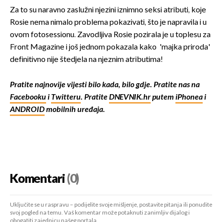
Za to su naravno zaslužni njezini iznimno seksi atributi, koje
Rosie nema nimalo problema pokazivati, što je napravila i u
ovom fotosessionu. Zavodljiva Rosie pozirala je u toplesu za
Front Magazine i još jednom pokazala kako 'majka priroda'
definitivno nije štedjela na njeznim atributima!
Pratite najnovije vijesti bilo kada, bilo gdje. Pratite nas na
Facebooku
i
Twitteru
. Pratite
DNEVNIK.hr
putem
iPhonea
i
ANDROID
mobilnih uređaja.
Komentari
(0)
Uključite se u raspravu – podijelite svoje mišljenje, postavite pitanja ili ponudite
svoj pogled na temu. Vaš komentar može potaknuti zanimljiv dijalog i
obogatiti zajednicu našeg portala.