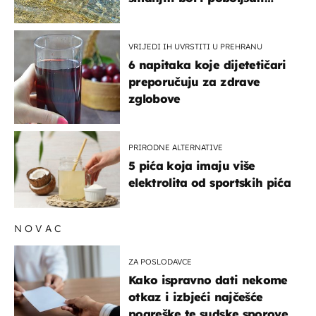
pokretljivost
VRIJEDI IH UVRSTITI U PREHRANU
6 napitaka koje dijetetičari
preporučuju za zdrave
zglobove
PRIRODNE ALTERNATIVE
5 pića koja imaju više
elektrolita od sportskih pića
NOVAC
ZA POSLODAVCE
Kako ispravno dati nekome
otkaz i izbjeći najčešće
pogreške te sudske sporove