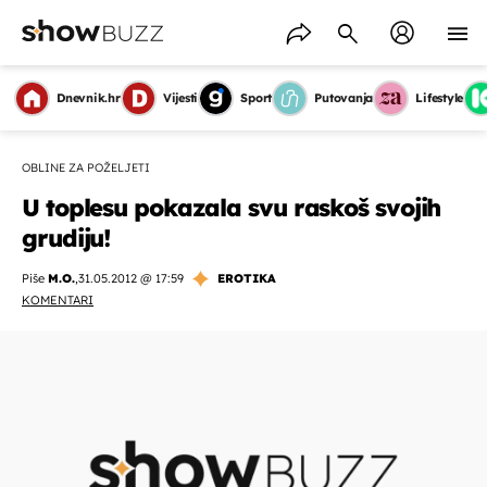
Dnevnik.hr
Vijesti
Sport
Putovanja
Lifestyle
OBLINE ZA POŽELJETI
U toplesu pokazala svu raskoš svojih
grudiju!
Piše
M.O.
,
31.05.2012 @ 17:59
EROTIKA
KOMENTARI
OMOGUĆI OBAVIJESTI