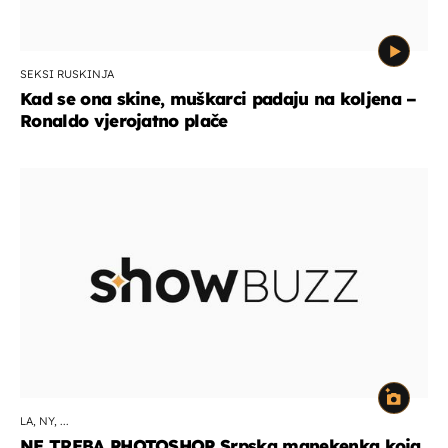
SEKSI RUSKINJA
Kad se ona skine, muškarci padaju na koljena –
Ronaldo vjerojatno plače
LA, NY, ...
NE TREBA PHOTOSHOP Srpska manekenka koja