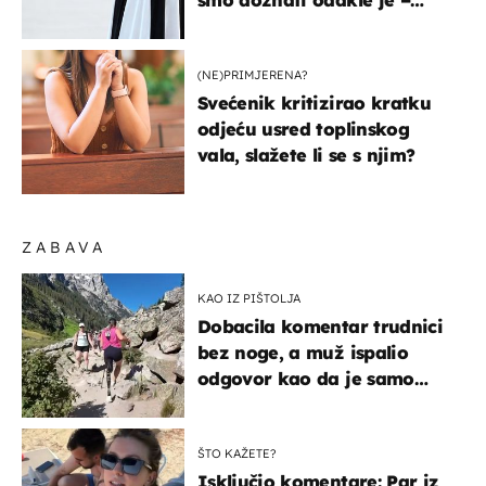
smo doznati odakle je –
košta samo 18 eura
(NE)PRIMJERENA?
Svećenik kritizirao kratku
odjeću usred toplinskog
vala, slažete li se s njim?
ZABAVA
KAO IZ PIŠTOLJA
Dobacila komentar trudnici
bez noge, a muž ispalio
odgovor kao da je samo
čekao…
ŠTO KAŽETE?
Isključio komentare: Par iz