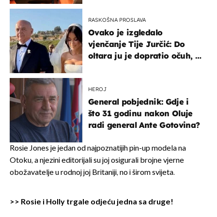
RASKOŠNA PROSLAVA
Ovako je izgledalo
vjenčanje Tije Jurčić: Do
oltara ju je dopratio očuh, a
slavilo se uz Olivera i Rozgu
HEROJ
General pobjednik: Gdje i
što 31 godinu nakon Oluje
radi general Ante Gotovina?
Rosie Jones je jedan od najpoznatijih pin-up modela na
Otoku, a njezini editorijali su joj osigurali brojne vjerne
obožavatelje u rodnoj joj Britaniji, no i širom svijeta.
>>
Rosie i Holly trgale odjeću jedna sa druge!