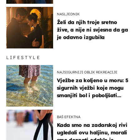
NASLJEDNIK
Želi da njih troje sretno
žive, a nije ni svjesna da ga
je odavno izgubila
LIFESTYLE
NAJSIGURNIJI OBLIK REKREACIJE
Vježbe za koljeno u moru: 5
sigurnih vježbi koje mogu
smanjiti bol i poboljšati
pokretljivost
BAŠ EFEKTNA
Kada smo na zadarskoj rivi
ugledali ovu haljinu, morali