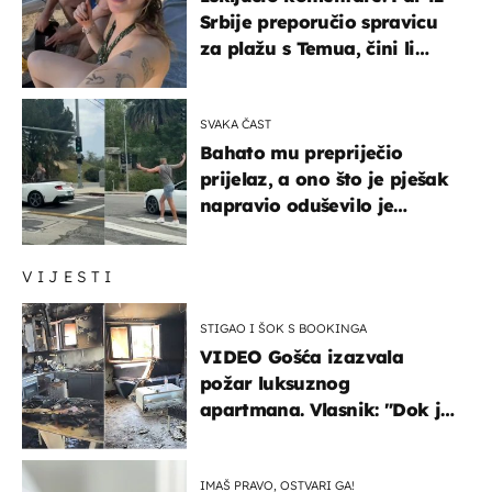
Srbije preporučio spravicu
za plažu s Temua, čini li
vam se ovo sigurnim?
SVAKA ČAST
Bahato mu prepriječio
prijelaz, a ono što je pješak
napravio oduševilo je
društvene mreže
VIJESTI
STIGAO I ŠOK S BOOKINGA
VIDEO Gošća izazvala
požar luksuznog
apartmana. Vlasnik: "Dok je
gorjelo, smijali su se, pili i
pokazivali mi srednji prst"
IMAŠ PRAVO, OSTVARI GA!