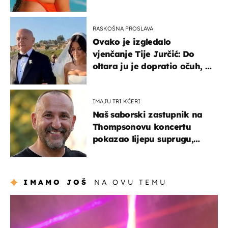
RASKOŠNA PROSLAVA
Ovako je izgledalo
vjenčanje Tije Jurčić: Do
oltara ju je dopratio očuh, a
slavilo se uz Olivera i Rozgu
IMAJU TRI KĆERI
Naš saborski zastupnik na
Thompsonovu koncertu
pokazao lijepu suprugu,
koja godinama izbjegava
javnost
IMAMO JOŠ
NA OVU TEMU
kultura & zabava