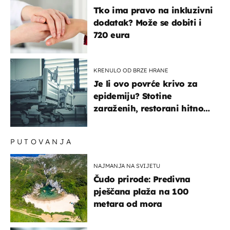
Tko ima pravo na inkluzivni
dodatak? Može se dobiti i
720 eura
KRENULO OD BRZE HRANE
Je li ovo povrće krivo za
epidemiju? Stotine
zaraženih, restorani hitno
povukli proizvod
PUTOVANJA
NAJMANJA NA SVIJETU
Čudo prirode: Predivna
pješčana plaža na 100
metara od mora