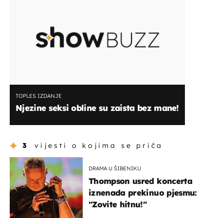
TOPLES IZDANJE
Njezine seksi obline su zaista bez mane!
3
vijesti o kojima se priča
DRAMA U ŠIBENIKU
Thompson usred koncerta
iznenada prekinuo pjesmu:
"Zovite hitnu!"