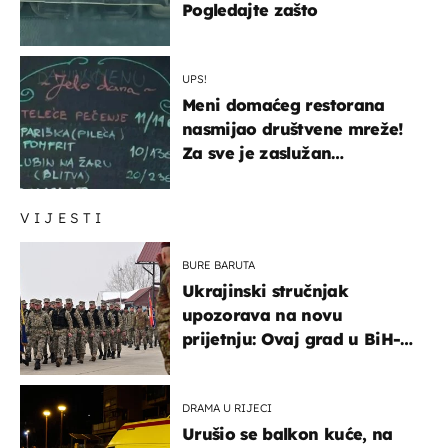
Pogledajte zašto
UPS!
Meni domaćeg restorana
nasmijao društvene mreže!
Za sve je zaslužan
urnebesan naziv jela
VIJESTI
BURE BARUTA
Ukrajinski stručnjak
upozorava na novu
prijetnju: Ovaj grad u BiH-u
bi mogao biti žarište
DRAMA U RIJECI
Urušio se balkon kuće, na