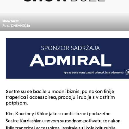
showbuzz
Foto: DNEVNIK.hr
Sestre su se bacile u modni biznis, pa nakon linije
traperica i accessoirea, prodaju i rublje s vlastitim
potpisom.
Kim, Kourtney i Khloe jako su ambiciozne i poduzetne.
Sestre Kardashian u novom su modnom pothvatu, te nakon
linije traperica i accessoirea, lansirale su i kolekciju rublja.