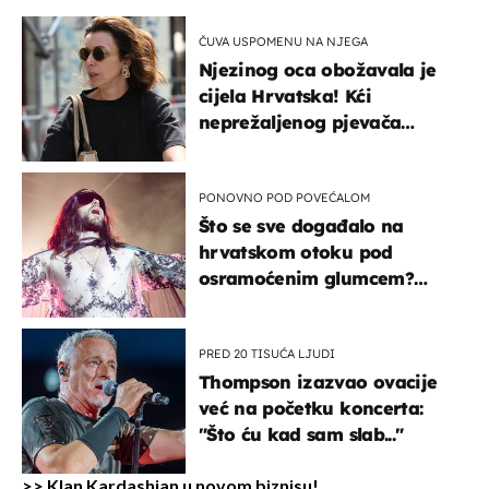
ČUVA USPOMENU NA NJEGA
Njezinog oca obožavala je
cijela Hrvatska! Kći
neprežaljenog pjevača
projurila špicom na dva
kotača
PONOVNO POD POVEĆALOM
Što se sve događalo na
hrvatskom otoku pod
osramoćenim glumcem?
Bizarni prizori i danas
izazivaju nevjericu
PRED 20 TISUĆA LJUDI
Thompson izazvao ovacije
već na početku koncerta:
"Što ću kad sam slab..."
>>
Klan Kardashian u novom biznisu!