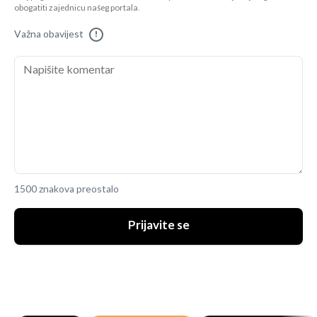
obogatiti zajednicu našeg portala.
Važna obavijest
!
1500 znakova preostalo
Prijavite se