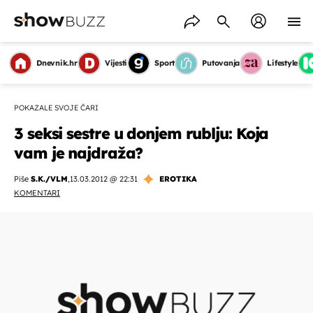
Dnevnik.hr
Vijesti
Sport
Putovanja
Lifestyle
POKAZALE SVOJE ČARI
3 seksi sestre u donjem rublju: Koja
vam je najdraža?
Piše
S.K./VLM
,
13.03.2012 @ 22:31
EROTIKA
KOMENTARI
OMOGUĆI OBAVIJESTI