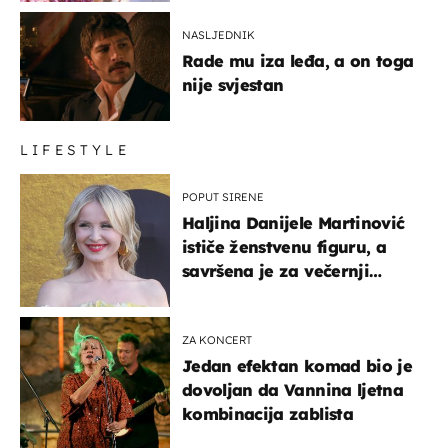
NASLJEDNIK
Rade mu iza leđa, a on toga
nije svjestan
LIFESTYLE
POPUT SIRENE
Haljina Danijele Martinović
ističe ženstvenu figuru, a
savršena je za večernji
izlazak na moru
ZA KONCERT
Jedan efektan komad bio je
dovoljan da Vannina ljetna
kombinacija zablista