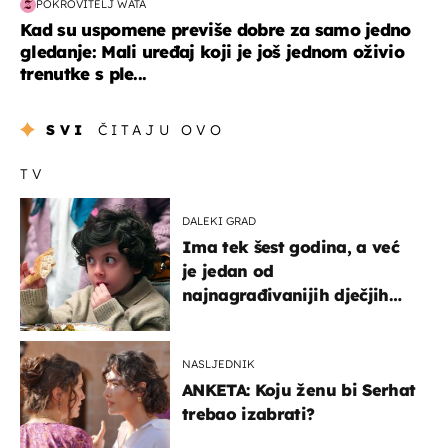
POKROVITELJ WATA
Kad su uspomene previše dobre za samo jedno
gledanje: Mali uređaj koji je još jednom oživio
trenutke s ple...
SVI
ČITAJU OVO
TV
DALEKI GRAD
Ima tek šest godina, a već
je jedan od
najnagrađivanijih dječjih
glumaca
NASLJEDNIK
ANKETA: Koju ženu bi Serhat
trebao izabrati?