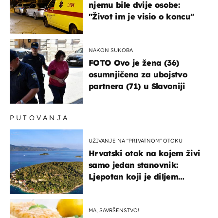
njemu bile dvije osobe:
"Život im je visio o koncu"
NAKON SUKOBA
FOTO Ovo je žena (36)
osumnjičena za ubojstvo
partnera (71) u Slavoniji
PUTOVANJA
UŽIVANJE NA "PRIVATNOM" OTOKU
Hrvatski otok na kojem živi
samo jedan stanovnik:
Ljepotan koji je diljem
svijeta poznat po svojem
"bijelom zlatu"
MA, SAVRŠENSTVO!