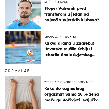
STIŽE KAPETANU?
Stoper Vatrenih pred
transferom u jedan od
najvećih svjetskih klubova?
DRAMATIČAN PREOKRET
Kakva drama u Zagrebu!
Hrvatska srušila Srbiju i
izborila finale Svjetskog
prvenstva
ZDRAVLJE
"VRHUNAC" ŽENSKOG SEKSUALNOG
ISKUSTVA
Kako do vaginalnog
orgazma? Samo 18 % žena
može ga doživjeti isključivo
na ovaj način