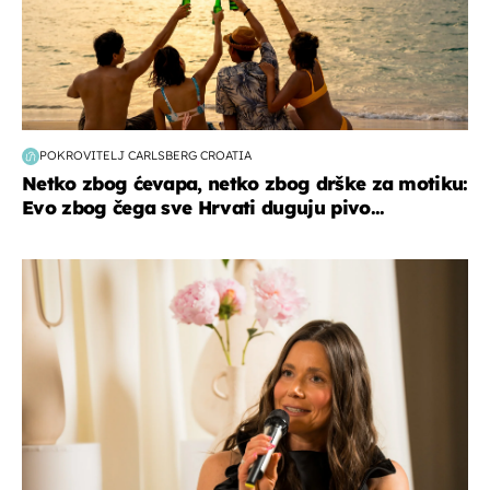
POKROVITELJ CARLSBERG CROATIA
Netko zbog ćevapa, netko zbog drške za motiku:
Evo zbog čega sve Hrvati duguju pivo...
moda & ljepota