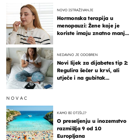
NOVO ISTRAŽIVANJE
Hormonska terapija u
menopauzi: Žene koje je
koriste imaju znatno manji
rizik od ovoga
NEDAVNO JE ODOBREN
Novi lijek za dijabetes tip 2:
Regulira šećer u krvi, ali
utječe i na gubitak
kilograma! Evo tko ga smije
uzimati i koje su nuspojave
NOVAC
KAMO BI OTIŠLI?
O preseljenju u inozemstvo
razmišlja 9 od 10
Europljana