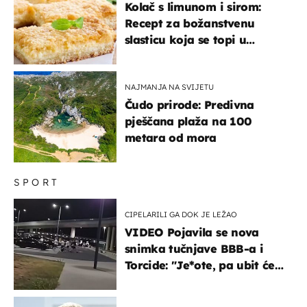
Kolač s limunom i sirom:
Recept za božanstvenu
slasticu koja se topi u
ustima
NAJMANJA NA SVIJETU
Čudo prirode: Predivna
pješčana plaža na 100
metara od mora
SPORT
CIPELARILI GA DOK JE LEŽAO
VIDEO Pojavila se nova
snimka tučnjave BBB-a i
Torcide: "Je*ote, pa ubit će
ga!"