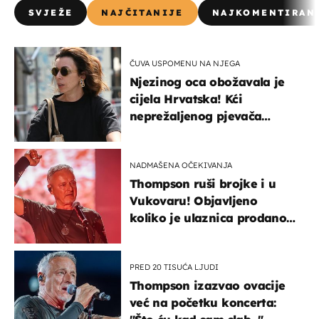
SVJEŽE
NAJČITANIJE
NAJKOMENTIRAN
ČUVA USPOMENU NA NJEGA
Njezinog oca obožavala je
cijela Hrvatska! Kći
neprežaljenog pjevača
projurila špicom na dva
kotača
NADMAŠENA OČEKIVANJA
Thompson ruši brojke i u
Vukovaru! Objavljeno
koliko je ulaznica prodano
u kratkom vremenu
PRED 20 TISUĆA LJUDI
Thompson izazvao ovacije
već na početku koncerta: