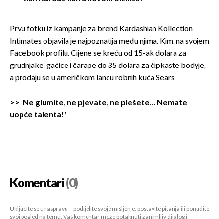
Prvu fotku iz kampanje za brend Kardashian Kollection
Intimates objavila je najpoznatija među njima, Kim, na svojem
Facebook profilu. Cijene se kreću od 15-ak dolara za
grudnjake, gaćice i čarape do 35 dolara za čipkaste bodyje,
a prodaju se u američkom lancu robnih kuća Sears.
>>
'Ne glumite, ne pjevate, ne plešete… Nemate
uopće talenta!'
Komentari
(0)
Uključite se u raspravu – podijelite svoje mišljenje, postavite pitanja ili ponudite
svoj pogled na temu. Vaš komentar može potaknuti zanimljiv dijalog i