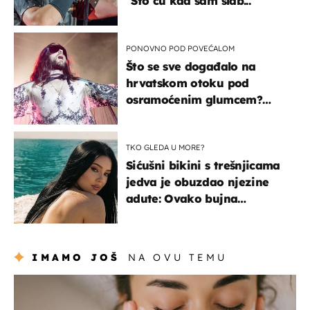
"Što ću kad sam slab..."
PONOVNO POD POVEĆALOM
Što se sve događalo na
hrvatskom otoku pod
osramoćenim glumcem?
Bizarni prizori i danas
izazivaju nevjericu
TKO GLEDA U MORE?
Sićušni bikini s trešnjicama
jedva je obuzdao njezine
adute: Ovako bujna
Slavonka uživa na Jadranu
IMAMO JOŠ
NA OVU TEMU
moda & ljepota