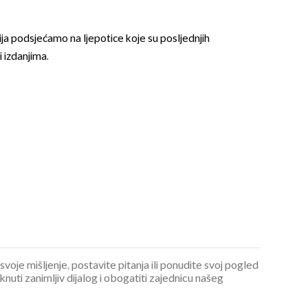
fija podsjećamo na ljepotice koje su posljednjih
i izdanjima.
OMOGUĆI OBAVIJESTI
 svoje mišljenje, postavite pitanja ili ponudite svoj pogled
ti zanimljiv dijalog i obogatiti zajednicu našeg