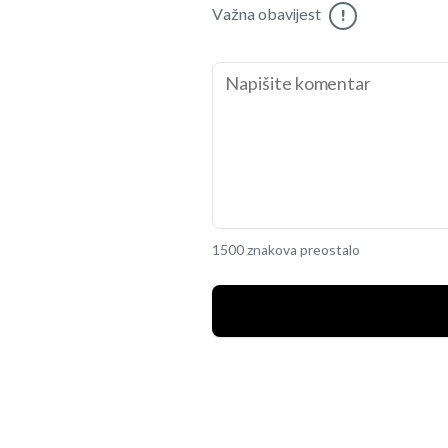
Važna obavijest
!
1500 znakova preostalo