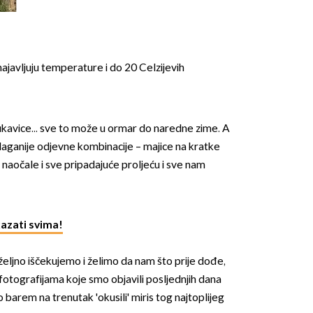
ajavljuju temperature i do 20 Celzijevih
rukavice... sve to može u ormar do naredne zime. A
 laganije odjevne kombinacije – majice na kratke
 naočale i sve pripadajuće proljeću i sve nam
okazati svima!
željno iščekujemo i želimo da nam što prije dođe,
 fotografijama koje smo objavili posljednjih dana
barem na trenutak 'okusili' miris tog najtoplijeg