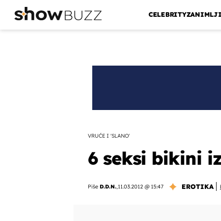
CELEBRITY
ZANIMLJ
VRUĆE I 'SLANO'
6 seksi bikini 
EROTIKA
Piše
D.D.N.
,
11.03.2012 @ 15:47