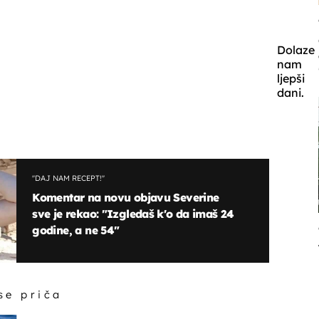
Dolaze
nam
ljepši
dani.
''DAJ NAM RECEPT!''
Komentar na novu objavu Severine
sve je rekao: "Izgledaš k'o da imaš 24
godine, a ne 54"
 se priča