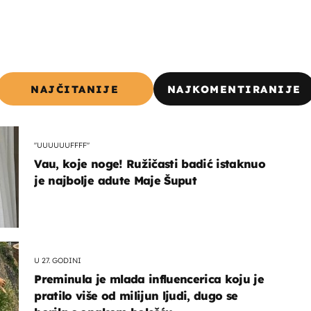
NAJČITANIJE
NAJKOMENTIRANIJE
"UUUUUUFFFF"
Vau, koje noge! Ružičasti badić istaknuo
je najbolje adute Maje Šuput
U 27. GODINI
Preminula je mlada influencerica koju je
pratilo više od milijun ljudi, dugo se