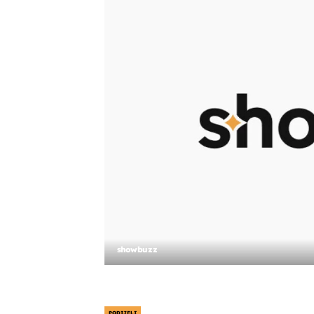
showbuzz
PODIJELI