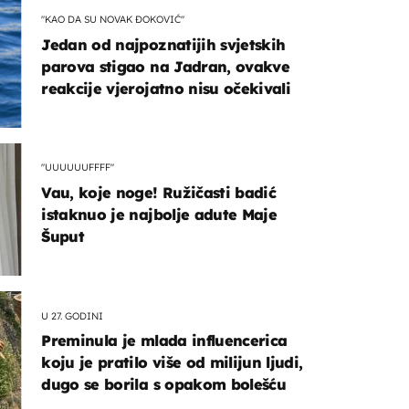
"KAO DA SU NOVAK ĐOKOVIĆ"
Jedan od najpoznatijih svjetskih
parova stigao na Jadran, ovakve
reakcije vjerojatno nisu očekivali
"UUUUUUFFFF"
Vau, koje noge! Ružičasti badić
istaknuo je najbolje adute Maje
Šuput
U 27. GODINI
Preminula je mlada influencerica
koju je pratilo više od milijun ljudi,
dugo se borila s opakom bolešću