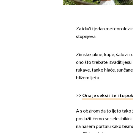
Za idući tjedan meteorolozi n
stupnjeva.
Zimske jakne, kape, šalovi, 
ono što trebate izvaditi jesu
rukave, tanke hlače, sunčane
bližem ljetu.
>>
Ona je seksi i želi to p
A s obzirom da to ljeto tako 
poslužit ćemo se seksi bikini
na našem portalu kako bismo 