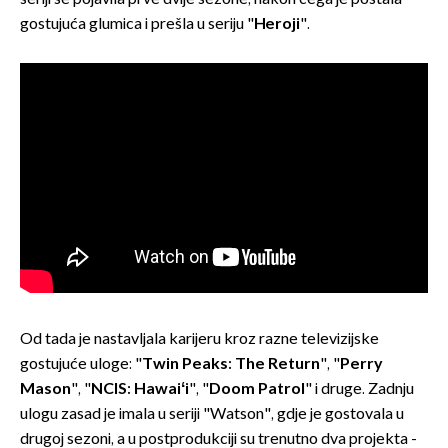
gostujuća glumica i prešla u seriju "
Heroji
".
Od tada je nastavljala karijeru kroz razne televizijske
gostujuće uloge: "
Twin Peaks: The Return
", "
Perry
Mason
", "
NCIS: Hawaiʻi
", "
Doom Patrol
" i druge. Zadnju
ulogu zasad je imala u seriji "Watson", gdje je gostovala u
drugoj sezoni, a u postprodukciji su trenutno dva projekta -