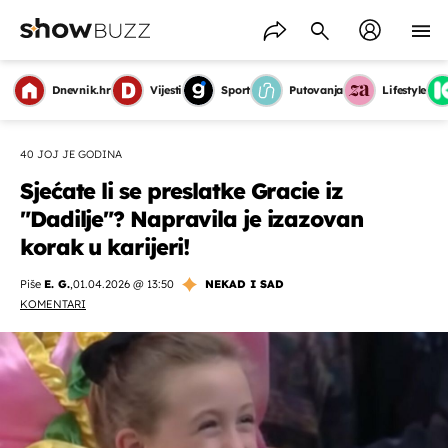
Dnevnik.hr
Vijesti
Sport
Putovanja
Lifestyle
40 JOJ JE GODINA
Sjećate li se preslatke Gracie iz
"Dadilje"? Napravila je izazovan
korak u karijeri!
Piše
E. G.
,
01.04.2026 @ 13:50
NEKAD I SAD
KOMENTARI
OMOGUĆI OBAVIJESTI