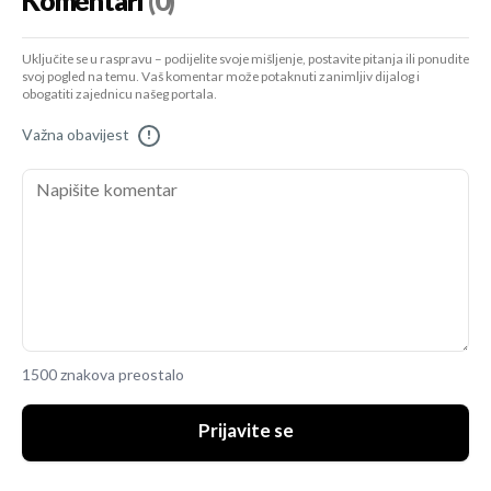
Komentari
(0)
Uključite se u raspravu – podijelite svoje mišljenje, postavite pitanja ili ponudite
svoj pogled na temu. Vaš komentar može potaknuti zanimljiv dijalog i
obogatiti zajednicu našeg portala.
Važna obavijest
!
1500 znakova preostalo
Prijavite se