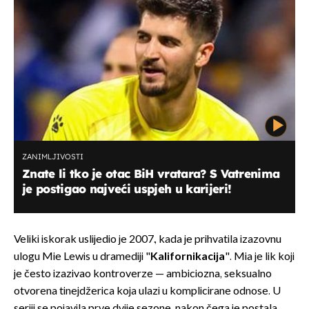
ZANIMLJIVOSTI
Znate li tko je otac BiH vratara? S Vatrenima
je postigao najveći uspjeh u karijeri!
Veliki iskorak uslijedio je 2007., kada je prihvatila izazovnu
ulogu Mie Lewis u dramediji "
Kalifornikacija
". Mia je lik koji
je često izazivao kontroverze — ambiciozna, seksualno
otvorena tinejdžerica koja ulazi u komplicirane odnose. U
seriji se pojavila prve dvije sezone, nakon čega je postala