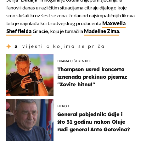
Serija "
Dadilja
" mnogima je ostala u lijepom sjećanju, a
fanovi i danas u različitim situacijama citiraju dijaloge koje
smo slušali kroz šest sezona. Jedan od najsimpatičnijih likova
bila je najmlađa kći brodvejskog producenta
Maxwella
Sheffielda
Gracie
, koju je tumačila
Madeline Zima
.
3
vijesti o kojima se priča
DRAMA U ŠIBENIKU
Thompson usred koncerta
iznenada prekinuo pjesmu:
"Zovite hitnu!"
HEROJ
General pobjednik: Gdje i
što 31 godinu nakon Oluje
radi general Ante Gotovina?