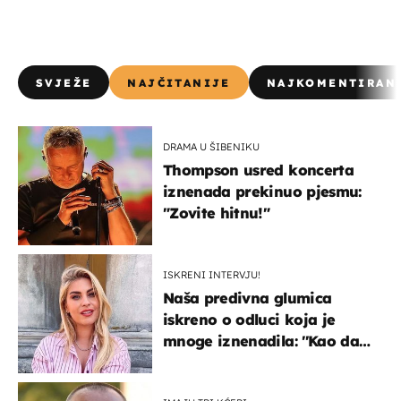
SVJEŽE
NAJČITANIJE
NAJKOMENTIRAN
DRAMA U ŠIBENIKU
Thompson usred koncerta
iznenada prekinuo pjesmu:
"Zovite hitnu!"
ISKRENI INTERVJU!
Naša predivna glumica
iskreno o odluci koja je
mnoge iznenadila: ''Kao da
mi je veliki teret pao s leđa''