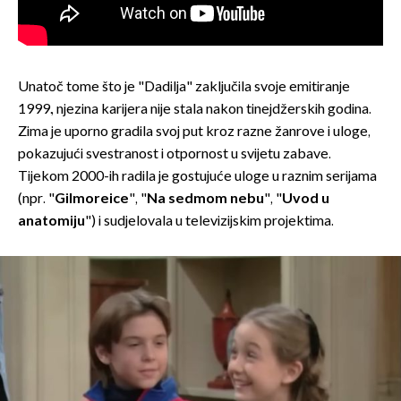
Unatoč tome što je "Dadilja" zaključila svoje emitiranje
1999., njezina karijera nije stala nakon tinejdžerskih godina.
Zima je uporno gradila svoj put kroz razne žanrove i uloge,
pokazujući svestranost i otpornost u svijetu zabave.
Tijekom 2000-ih radila je gostujuće uloge u raznim serijama
(npr. "
Gilmoreice
", "
Na sedmom nebu
", "
Uvod u
anatomiju
") i sudjelovala u televizijskim projektima.