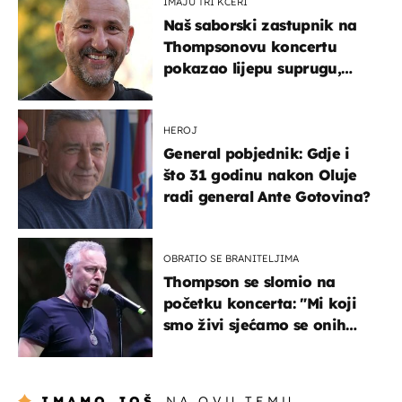
IMAJU TRI KĆERI
Naš saborski zastupnik na
Thompsonovu koncertu
pokazao lijepu suprugu,
koja godinama izbjegava
javnost
HEROJ
General pobjednik: Gdje i
što 31 godinu nakon Oluje
radi general Ante Gotovina?
OBRATIO SE BRANITELJIMA
Thompson se slomio na
početku koncerta: "Mi koji
smo živi sjećamo se onih
koji nisu..."
IMAMO JOŠ
NA OVU TEMU