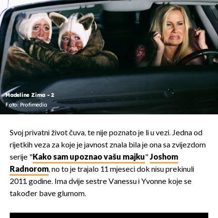
Madeline Zima - 2
Foto: Profimedia
Svoj privatni život čuva, te nije poznato je li u vezi. Jedna od
rijetkih veza za koje je javnost znala bila je ona sa zvijezdom
serije "
Kako sam upoznao vašu majku
"
Joshom
Radnorom
, no to je trajalo 11 mjeseci dok nisu prekinuli
2011. godine. Ima dvije sestre Vanessu i Yvonne koje se
također bave glumom.