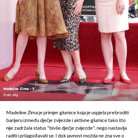
Madeline Zima - 5
Foto: Afp
Madeline Zima je primjer glumice koja je uspjela prebroditi
barijeru između dječje zvijezde i aktivne glumice tako što
nije zadržala status "bivše dječje zvijezde", nego nastavlja
raditi i prilagođavati se. I dok javnost možda ne zna sve o