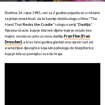
Rođena 16. rujna 1985., već sa 2 godine pojavila se u reklami
za jedan omekšivač, da bi kasnije dobila ulogu u filmu "The
Hand That
Rocks the Cradle
" i ulogu u seriji "
Dadilja
".
Njezina Gracie, koja je bila tek dijete koje je ostalo bez
majke, vezala se usko uz novu dadilju
Fran Fine (Fran
Drescher)
, a kroz šest godina gledali smo njezin rast od
sramežljive djevojčice koja ide psihologu do tinejdžerice
koja je bila uz pomajku i oca do kraja.