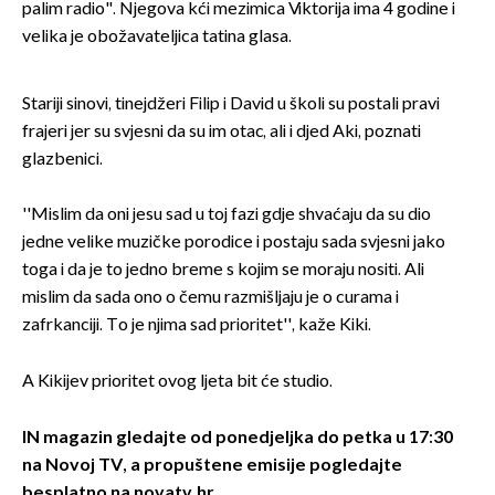
palim radio". Njegova kći mezimica Viktorija ima 4 godine i
velika je obožavateljica tatina glasa.
Stariji sinovi, tinejdžeri Filip i David u školi su postali pravi
frajeri jer su svjesni da su im otac, ali i djed Aki, poznati
glazbenici.
''Mislim da oni jesu sad u toj fazi gdje shvaćaju da su dio
jedne velike muzičke porodice i postaju sada svjesni jako
toga i da je to jedno breme s kojim se moraju nositi. Ali
mislim da sada ono o čemu razmišljaju je o curama i
zafrkanciji. To je njima sad prioritet'', kaže Kiki.
A Kikijev prioritet ovog ljeta bit će studio.
IN magazin gledajte od ponedjeljka do petka u 17:30
na Novoj TV, a
propuštene emisije pogledajte
besplatno na novatv.hr.