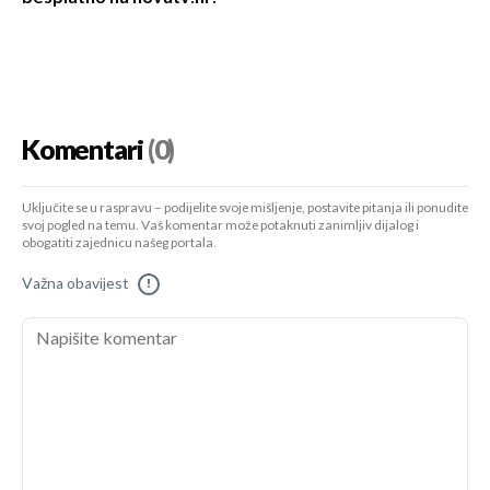
Komentari
(0)
Uključite se u raspravu – podijelite svoje mišljenje, postavite pitanja ili ponudite
svoj pogled na temu. Vaš komentar može potaknuti zanimljiv dijalog i
obogatiti zajednicu našeg portala.
Važna obavijest
!