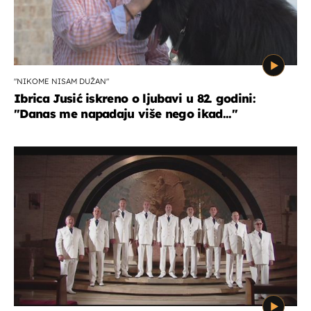
"NIKOME NISAM DUŽAN"
Ibrica Jusić iskreno o ljubavi u 82. godini:
"Danas me napadaju više nego ikad..."