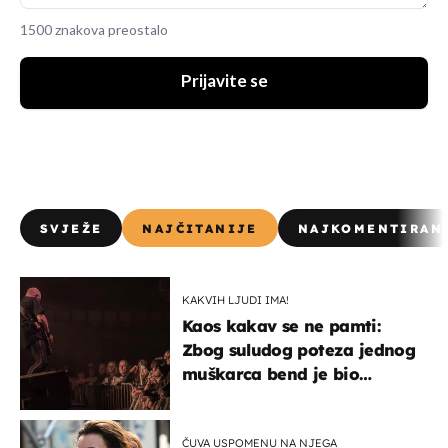
1500 znakova preostalo
Prijavite se
SVJEŽE
NAJČITANIJE
NAJKOMENTIRAN
KAKVIH LJUDI IMA!
Kaos kakav se ne pamti:
Zbog suludog poteza jednog
muškarca bend je bio
prisiljen prekinuti nastup
ČUVA USPOMENU NA NJEGA