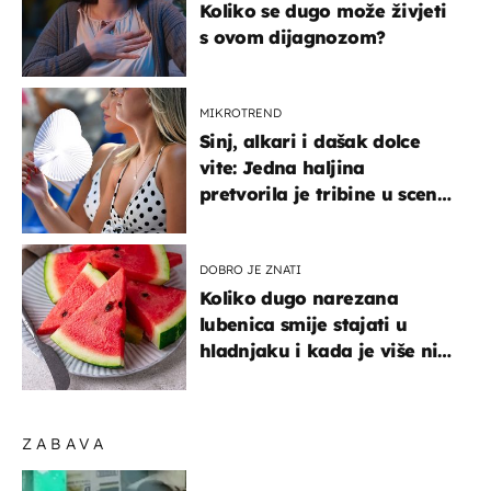
Koliko se dugo može živjeti
s ovom dijagnozom?
MIKROTREND
Sinj, alkari i dašak dolce
vite: Jedna haljina
pretvorila je tribine u scenu
iz talijanskog filma
DOBRO JE ZNATI
Koliko dugo narezana
lubenica smije stajati u
hladnjaku i kada je više nije
sigurno jesti?
ZABAVA