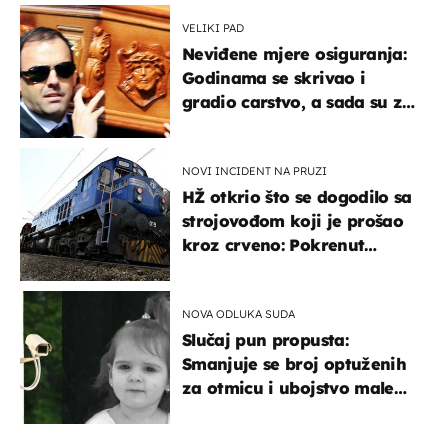
VELIKI PAD
Neviđene mjere osiguranja:
Godinama se skrivao i
gradio carstvo, a sada su za
njegovo izručenje naručili
posebno vozilo
NOVI INCIDENT NA PRUZI
HŽ otkrio što se dogodilo sa
strojovođom koji je prošao
kroz crveno: Pokrenut
inspekcijski nadzor
NOVA ODLUKA SUDA
Slučaj pun propusta:
Smanjuje se broj optuženih
za otmicu i ubojstvo male
Danke