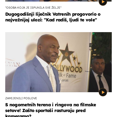
"OSOBA KOJA JE ISPUNILA SVE ŽELJE"
Dugogodišnji liječnik Vatrenih progovorio o
najvažnijoj ulozi: "Kad radiš, ljudi te vole"
ZAMIJENILI POSLOVE
S nogometnih terena i ringova na filmske
setove! Zašto sportaši rasturaju pred
kamerama?