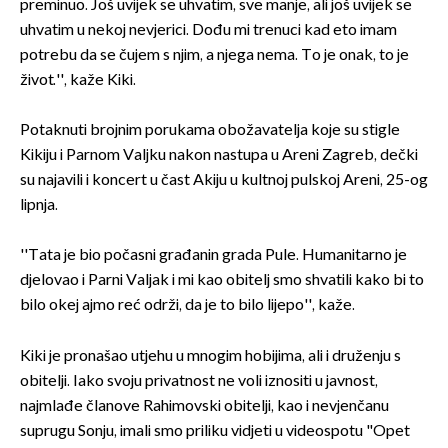
preminuo. Još uvijek se uhvatim, sve manje, ali još uvijek se
uhvatim u nekoj nevjerici. Dođu mi trenuci kad eto imam
potrebu da se čujem s njim, a njega nema. To je onak, to je
život.'', kaže Kiki.
Potaknuti brojnim porukama obožavatelja koje su stigle
Kikiju i Parnom Valjku nakon nastupa u Areni Zagreb, dečki
su najavili i koncert u čast Akiju u kultnoj pulskoj Areni, 25-og
lipnja.
''Tata je bio počasni građanin grada Pule. Humanitarno je
djelovao i Parni Valjak i mi kao obitelj smo shvatili kako bi to
bilo okej ajmo reć održi, da je to bilo lijepo'', kaže.
Kiki je pronašao utjehu u mnogim hobijima, ali i druženju s
obitelji. Iako svoju privatnost ne voli iznositi u javnost,
najmlađe članove Rahimovski obitelji, kao i nevjenčanu
suprugu Sonju, imali smo priliku vidjeti u videospotu "Opet