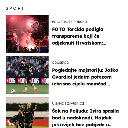
SPORT
POGLEDAJTE PORUKU
FOTO Torcida podigla
transparente koji će
odjeknuti Hrvatskom:
Prozvali "moralne vertikale"
ODUŠEVIO
Pogledajte majstoriju: Joško
Gvardiol jednim potezom
izbrisao cijelu momčad
Atletica
U SAMOJ ZAVRŠNICI
Šok na Poljudu: Istra spasila
bod u nadoknadi, Hajduk
još uvijek bez pobjede u