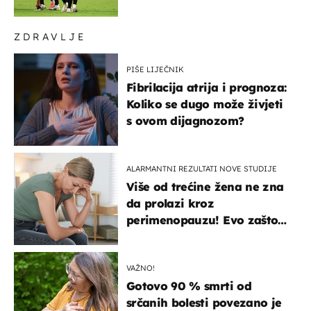
HNL-u
ZDRAVLJE
PIŠE LIJEČNIK
Fibrilacija atrija i prognoza:
Koliko se dugo može živjeti
s ovom dijagnozom?
ALARMANTNI REZULTATI NOVE STUDIJE
Više od trećine žena ne zna
da prolazi kroz
perimenopauzu! Evo zašto
su simptomi toliko
zbunjujući
VAŽNO!
Gotovo 90 % smrti od
srčanih bolesti povezano je