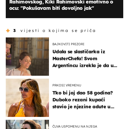
Rahimovskog, Kiki Rahimovski emotivno o
ocu: ''Pokušavam biti dovoljno jak''
3
vijesti o kojima se priča
BAJKOVITI PRIZORI
Udala se slastičarka iz
MasterChefa! Svom
Argentincu izrekla je da u
rodnoj Hercegovini
PRKOSI VREMENU
Tko bi joj dao 58 godina?
Duboko rezani kupaći
stavio je njezine adute u
prvi plan
ČUVA USPOMENU NA NJEGA