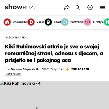
Dnevnik.hr
Vijesti
Sport
Putovanja
Lifestyle
NAŠAO JE UTJEHU
Kiki Rahimovski otkrio je sve o svojoj
romantičnoj strani, odnosu s djecom, a
prisjetio se i pokojnog oca
Piše
Dorotea Filipaj/N.K.
,
07.06.2022 @ 18:41
INMAGAZIN
KOMENTARI
OMOGUĆI OBAVIJESTI