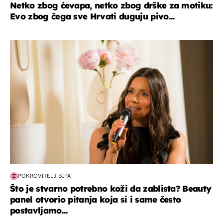
Netko zbog ćevapa, netko zbog drške za motiku:
Evo zbog čega sve Hrvati duguju pivo...
moda & ljepota
POKROVITELJ BIPA
Što je stvarno potrebno koži da zablista? Beauty
panel otvorio pitanja koja si i same često
postavljamo...