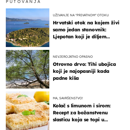
PUTOVANJA
UŽIVANJE NA "PRIVATNOM" OTOKU
Hrvatski otok na kojem živi
samo jedan stanovnik:
Ljepotan koji je diljem
svijeta poznat po svojem
"bijelom zlatu"
NEVJEROJATNO OPASNO
Otrovno drvo: Tihi ubojica
koji je najopasniji kada
padne kiša
MA, SAVRŠENSTVO!
Kolač s limunom i sirom:
Recept za božanstvenu
slasticu koja se topi u
ustima