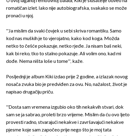
U ovoj laganoj i emotivnoj baladi, Kiki je slušatelje odveo na
romatičan izlet. Iako nije autobiografska, svakako se može
pronaći u njoj.
''Ja mislim da svaki čovjek u sebi skriva romantiku. Samo
kod nas muških je to vjerojatno, kako kod koga. Možda
netko to češće pokazuje, netko rjeđe. Ja nisam baš neki,
kak bi reko, tko to stalno pokazuje. Ali volim ono, kad mi
dođe. Nema ništa loše u tome'', kaže.
Posljednji je album Kiki izdao prije 2 godine, a izlazak novog
nosača zvuka bio je predviđen za ovu. No, nažalost, život je
napisao drugačiju priču.
''Dosta sam vremena izgubio oko tih nekakvih stvari, dok
sam se ja sabrao, proleti brzo vrijeme. Mislim da ću ovo ljeto
provesti radno, stvarajući nekakve i završavajući nekakve
pjesme koje sam započeo prije nego što je moj tata