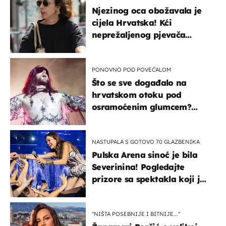
Njezinog oca obožavala je
cijela Hrvatska! Kći
neprežaljenog pjevača
projurila špicom na dva
kotača
PONOVNO POD POVEĆALOM
Što se sve događalo na
hrvatskom otoku pod
osramoćenim glumcem?
Bizarni prizori i danas
izazivaju nevjericu
NASTUPALA S GOTOVO 70 GLAZBENIKA
Pulska Arena sinoć je bila
Severinina! Pogledajte
prizore sa spektakla koji je
rasprodan mjesec dana
ranije
''NIŠTA POSEBNIJE I BITNIJE...''