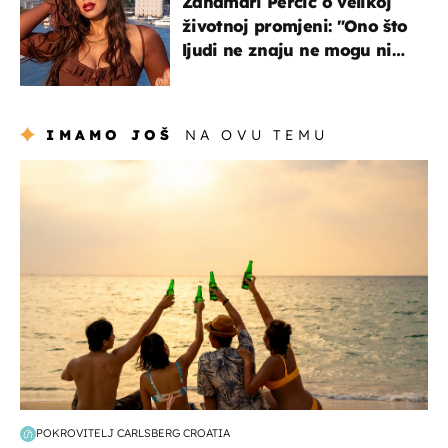
Žanamari Perčić o velikoj
životnoj promjeni: "Ono što
ljudi ne znaju ne mogu ni
uništiti''
IMAMO JOŠ
NA OVU TEMU
zanimljivosti
POKROVITELJ CARLSBERG CROATIA