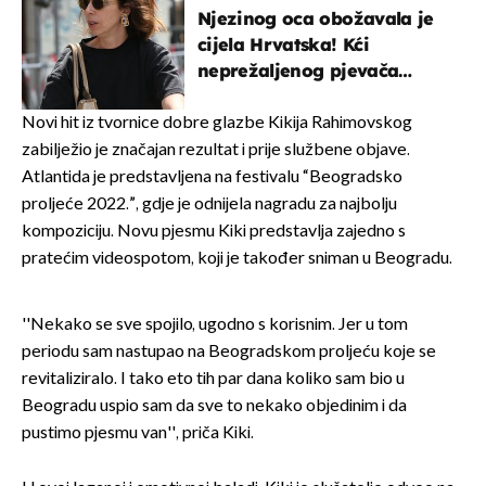
Njezinog oca obožavala je
cijela Hrvatska! Kći
neprežaljenog pjevača
projurila špicom na dva
kotača
Novi hit iz tvornice dobre glazbe Kikija Rahimovskog
zabilježio je značajan rezultat i prije službene objave.
Atlantida je predstavljena na festivalu “Beogradsko
proljeće 2022.”, gdje je odnijela nagradu za najbolju
kompoziciju. Novu pjesmu Kiki predstavlja zajedno s
pratećim videospotom, koji je također sniman u Beogradu.
''Nekako se sve spojilo, ugodno s korisnim. Jer u tom
periodu sam nastupao na Beogradskom proljeću koje se
revitaliziralo. I tako eto tih par dana koliko sam bio u
Beogradu uspio sam da sve to nekako objedinim i da
pustimo pjesmu van'', priča Kiki.