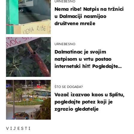
URNEBESNO
Nema ribe! Natpis na tržnici
u Dalmaciji nasmijao
društvene mreže
URNEBESNO
Dalmatinac je svojim
natpisom u vrtu postao
internetski hit! Pogledajte
što je napisao
ŠTO SE DOGAĐA?
Vozač izazvao kaos u Splitu,
pogledajte potez koji je
zgrozio gledatelje
VIJESTI