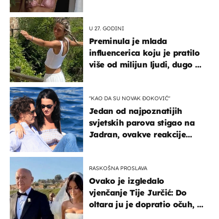
U 27. GODINI
Preminula je mlada
influencerica koju je pratilo
više od milijun ljudi, dugo se
borila s opakom bolešću
"KAO DA SU NOVAK ĐOKOVIĆ"
Jedan od najpoznatijih
svjetskih parova stigao na
Jadran, ovakve reakcije
vjerojatno nisu očekivali
RASKOŠNA PROSLAVA
Ovako je izgledalo
vjenčanje Tije Jurčić: Do
oltara ju je dopratio očuh, a
slavilo se uz Olivera i Rozgu