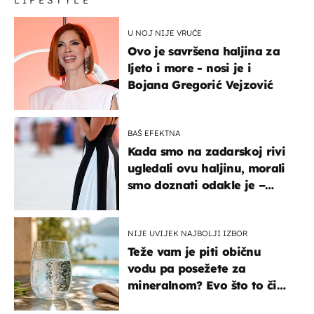
LIFESTYLE
U NOJ NIJE VRUĆE
Ovo je savršena haljina za
ljeto i more - nosi je i
Bojana Gregorić Vejzović
BAŠ EFEKTNA
Kada smo na zadarskoj rivi
ugledali ovu haljinu, morali
smo doznati odakle je –
košta samo 18 eura
NIJE UVIJEK NAJBOLJI IZBOR
Teže vam je piti običnu
vodu pa posežete za
mineralnom? Evo što to čini
organizmu