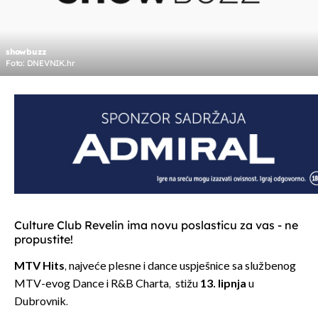
showbuzz
Foto: DNEVNIK.hr
Culture Club Revelin ima novu poslasticu za vas - ne
propustite!
MTV Hits
, najveće plesne i dance uspješnice sa službenog
MTV-evog Dance i R&B Charta, stižu
13. lipnja
u
Dubrovnik.