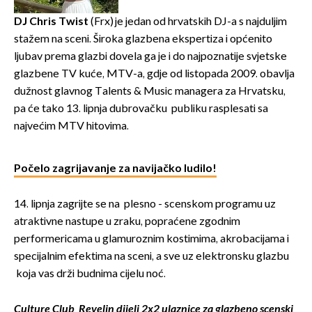
borila s opakom bolešću
DJ Chris Twist
(Frx) je jedan od hrvatskih DJ-a s najduljim
stažem na sceni. Široka glazbena ekspertiza i općenito
ljubav prema glazbi dovela ga je i do najpoznatije svjetske
glazbene TV kuće, MTV-a, gdje od listopada 2009. obavlja
dužnost glavnog Talents & Music managera za Hrvatsku,
pa će tako 13. lipnja dubrovačku publiku rasplesati sa
najvećim MTV hitovima.
Počelo zagrijavanje za navijačko ludilo!
14. lipnja zagrijte se na plesno - scenskom programu uz
atraktivne nastupe u zraku, popraćene zgodnim
performericama u glamuroznim kostimima, akrobacijama i
specijalnim efektima na sceni, a sve uz elektronsku glazbu
koja vas drži budnima cijelu noć.
Culture Club Revelin dijeli 2x2 ulaznice za glazbeno scenski