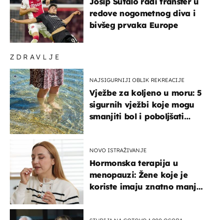
Josip Šutalo radi transfer u
redove nogometnog diva i
bivšeg prvaka Europe
ZDRAVLJE
NAJSIGURNIJI OBLIK REKREACIJE
Vježbe za koljeno u moru: 5
sigurnih vježbi koje mogu
smanjiti bol i poboljšati
pokretljivost
NOVO ISTRAŽIVANJE
Hormonska terapija u
menopauzi: Žene koje je
koriste imaju znatno manji
rizik od ovoga