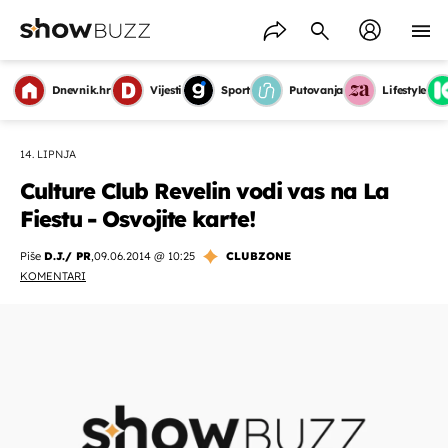
Dnevnik.hr
Vijesti
Sport
Putovanja
Lifestyle
14. LIPNJA
Culture Club Revelin vodi vas na La
Fiestu - Osvojite karte!
Piše
D.J./ PR
,
09.06.2014 @ 10:25
CLUBZONE
KOMENTARI
OMOGUĆI OBAVIJESTI