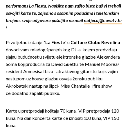
performans La Fiesta. Napišite nam zašto biste baš vi trebali
osvojiti karte te, zajedno s osobnim podacima i telefonskim
brojem, svoje odgovore pošaljite na mail
natjecaj@novatv.hr
!
Prvo ljetno izdanje
'La Fieste'
u
Culture Clubu Revelinu
dovodi vam mladog španjolskog DJ-a, kojem predviđaju
sjajnu budućnost u svijetu elektronske glazbe Alexandera
Soma koji producira za David Guettu, te Manuel Moorea/
resident Amnesisa Ibiza –atraktivnog gitaristu koji svojim
nastupom uz house glazbu osvaja žensku publiku.
Akrobatski nastup na šipci- Miss Chantalle i fire show
će dodatno zapaliti publiku.
Karte u pretprodaji koštaju 70 kuna, VIP pretprodaja 120
kuna. Na dan koncerta karte će iznositi 100 kuna, VIP 150
kuna.