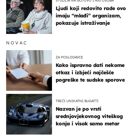
STUDIJA NA GOTOVO 1.900 OSOBA
Ljudi koji redovito rade ovo
imaju “mlađi” organizam,
pokazuje istraživanje
NOVAC
ZA POSLODAVCE
Kako ispravno dati nekome
otkaz i izbjeći najčešće
pogreške te sudske sporove
TREĆI UNIKATNI BUGATTI
Nazvan je po vrsti
srednjovjekovnog viteškog
konja i visok samo metar