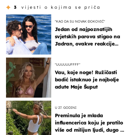
3
vijesti o kojima se priča
"KAO DA SU NOVAK ĐOKOVIĆ"
Jedan od najpoznatijih
svjetskih parova stigao na
Jadran, ovakve reakcije
vjerojatno nisu očekivali
"UUUUUUFFFF"
Vau, koje noge! Ružičasti
badić istaknuo je najbolje
adute Maje Šuput
U 27. GODINI
Preminula je mlada
influencerica koju je pratilo
više od milijun ljudi, dugo se