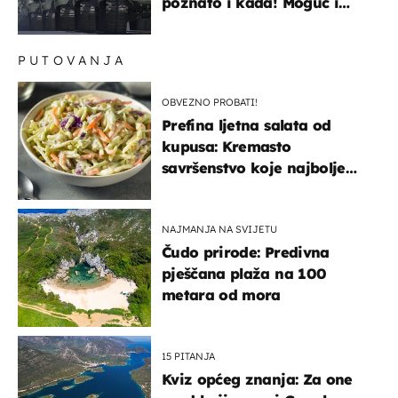
poznato i kada! Moguć i
kopneni upad u članicu
NATO-a
PUTOVANJA
OBVEZNO PROBATI!
Prefina ljetna salata od
kupusa: Kremasto
savršenstvo koje najbolje
paše uz pečeno meso
NAJMANJA NA SVIJETU
Čudo prirode: Predivna
pješčana plaža na 100
metara od mora
15 PITANJA
Kviz općeg znanja: Za one