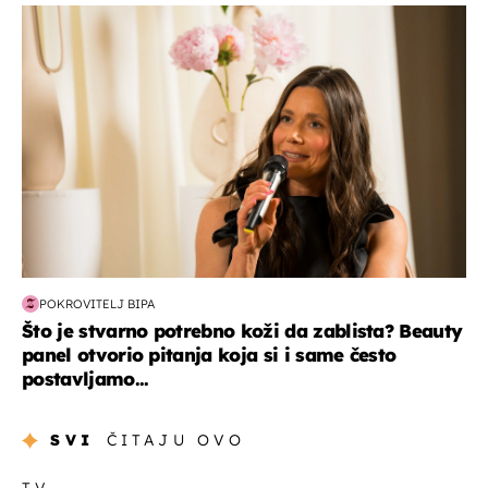
moda & ljepota
POKROVITELJ BIPA
Što je stvarno potrebno koži da zablista? Beauty
panel otvorio pitanja koja si i same često
postavljamo...
SVI
ČITAJU OVO