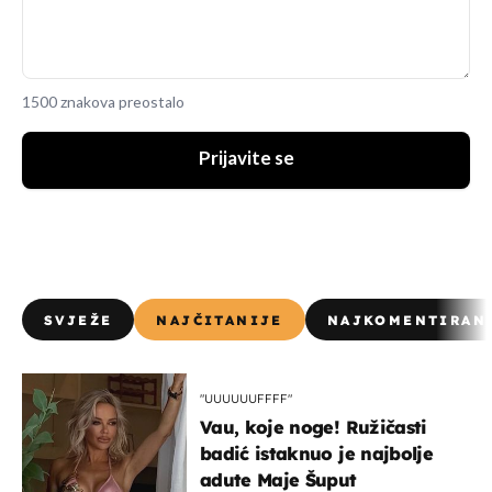
1500 znakova preostalo
Prijavite se
SVJEŽE
NAJČITANIJE
NAJKOMENTIRAN
"UUUUUUFFFF"
Vau, koje noge! Ružičasti
badić istaknuo je najbolje
adute Maje Šuput