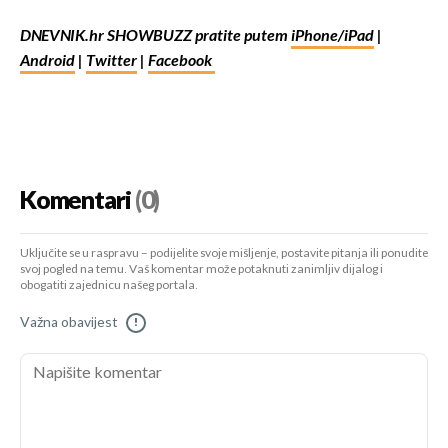
DNEVNIK.hr SHOWBUZZ pratite putem
iPhone/iPad
|
Android
|
Twitter
|
Facebook
Komentari
(0)
Uključite se u raspravu – podijelite svoje mišljenje, postavite pitanja ili ponudite
svoj pogled na temu. Vaš komentar može potaknuti zanimljiv dijalog i
obogatiti zajednicu našeg portala.
Važna obavijest
!