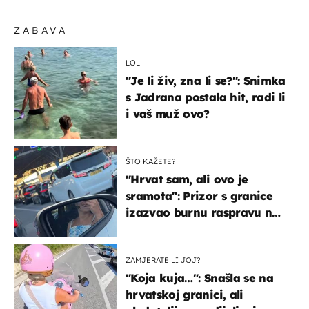
ZABAVA
LOL
"Je li živ, zna li se?": Snimka
s Jadrana postala hit, radi li
i vaš muž ovo?
ŠTO KAŽETE?
"Hrvat sam, ali ovo je
sramota": Prizor s granice
izazvao burnu raspravu na
društvenim mrežama
ZAMJERATE LI JOJ?
"Koja kuja…": Snašla se na
hrvatskoj granici, ali