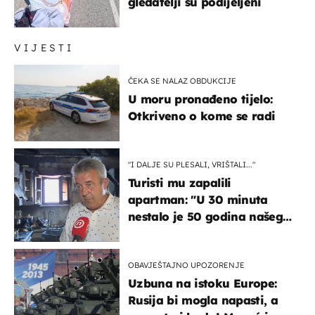
gledatelji su podijeljeni
VIJESTI
ČEKA SE NALAZ OBDUKCIJE
U moru pronađeno tijelo:
Otkriveno o kome se radi
"I DALJE SU PLESALI, VRIŠTALI..."
Turisti mu zapalili
apartman: "U 30 minuta
nestalo je 50 godina našeg
života, supruga i ja ne
možemo oka sklopiti"
OBAVJEŠTAJNO UPOZORENJE
Uzbuna na istoku Europe:
Rusija bi mogla napasti, a