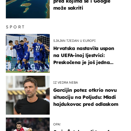
pred kojima se i Google
može sakriti
SPORT
SJAJAN TJEDAN U EUROPI
Hrvatska nastavila uspon
na UEFA-inoj ljestvici:
Preskočena je još jedna
država
IZ VEDRA NEBA
Garcijin potez otkrio novu
situaciju na Poljudu: Mladi
hajdukovac pred odlaskom
OPA!