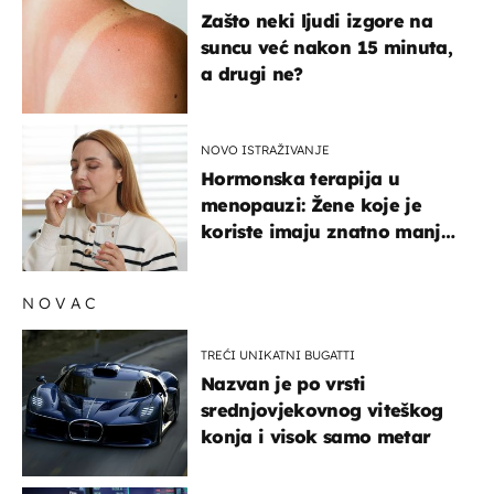
Zašto neki ljudi izgore na
suncu već nakon 15 minuta,
a drugi ne?
NOVO ISTRAŽIVANJE
Hormonska terapija u
menopauzi: Žene koje je
koriste imaju znatno manji
rizik od ovoga
NOVAC
TREĆI UNIKATNI BUGATTI
Nazvan je po vrsti
srednjovjekovnog viteškog
konja i visok samo metar