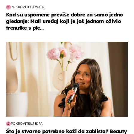
POKROVITELJ WATA
Kad su uspomene previše dobre za samo jedno
gledanje: Mali uređaj koji je još jednom oživio
trenutke s ple...
moda & ljepota
POKROVITELJ BIPA
Što je stvarno potrebno koži da zablista? Beauty