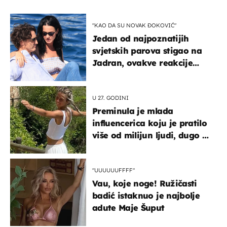
"KAO DA SU NOVAK ĐOKOVIĆ"
Jedan od najpoznatijih
svjetskih parova stigao na
Jadran, ovakve reakcije
vjerojatno nisu očekivali
U 27. GODINI
Preminula je mlada
influencerica koju je pratilo
više od milijun ljudi, dugo se
borila s opakom bolešću
"UUUUUUFFFF"
Vau, koje noge! Ružičasti
badić istaknuo je najbolje
adute Maje Šuput