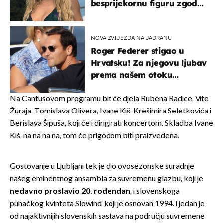
besprijekornu figuru zgodne
voditeljice
NOVA ZVIJEZDA NA JADRANU
Roger Federer stigao u
Hrvatsku! Za njegovu ljubav
prema našem otoku
zaslužan je jedan poznati
Hrvat
Na Cantusovom programu bit će djela Rubena Radice, Vite
Žuraja, Tomislava Olivera, Ivane Kiš, Krešimira Seletkovića i
Berislava Šipuša, koji će i dirigirati koncertom. Skladba Ivane
Kiš, na na na na, tom će prigodom biti praizvedena.
Gostovanje u Ljubljani tek je dio ovosezonske suradnje
našeg eminentnog ansambla za suvremenu glazbu, koji je
nedavno proslavio 20. rođendan
, i slovenskoga
puhačkog kvinteta Slowind, koji je osnovan 1994. i jedan je
od najaktivnijih slovenskih sastava na području suvremene