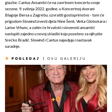
glazbe. Cantus Ansambl će na završnom koncertu svoje
sezone, 9. svibnja 2022. godine, u Koncertnoj dvorani
Blagoje Bersa u Zagrebu, uzvratiti gostoprimstvo - tom će
prigodom Slowind izvesti djela Nine Šenk, Vinka Globokara i
Larise Vrhunc, a zatim će hrvatski i slovenski ansambl
nastupiti zajedno u novoj skladbi koju posebno za njih piše
Srećko Bradić. Slowind i Cantus najavljuju i nastavak
suradnje.
POGLEDAJ
I OVU GALERIJU
+
0