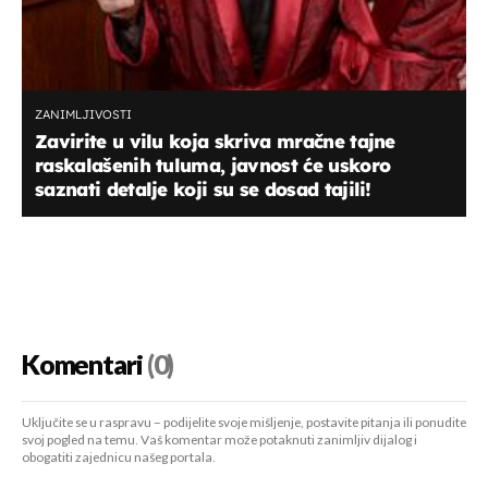
ZANIMLJIVOSTI
Zavirite u vilu koja skriva mračne tajne
raskalašenih tuluma, javnost će uskoro
saznati detalje koji su se dosad tajili!
Komentari
(0)
Uključite se u raspravu – podijelite svoje mišljenje, postavite pitanja ili ponudite
svoj pogled na temu. Vaš komentar može potaknuti zanimljiv dijalog i
obogatiti zajednicu našeg portala.