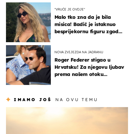
"VRUĆE JE OVDJE"
Malo tko zna da je bila
misica! Badić je istaknuo
besprijekornu figuru zgodne
voditeljice
NOVA ZVIJEZDA NA JADRANU
Roger Federer stigao u
Hrvatsku! Za njegovu ljubav
prema našem otoku
zaslužan je jedan poznati
Hrvat
IMAMO JOŠ
NA OVU TEMU
zanimljivosti