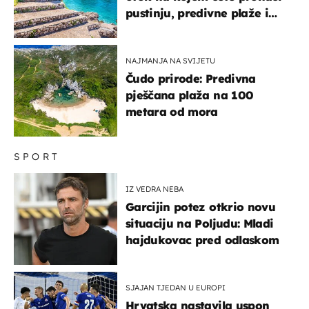
pustinju, predivne plaže i
uzbudljivu hranu
NAJMANJA NA SVIJETU
Čudo prirode: Predivna
pješčana plaža na 100
metara od mora
SPORT
IZ VEDRA NEBA
Garcijin potez otkrio novu
situaciju na Poljudu: Mladi
hajdukovac pred odlaskom
SJAJAN TJEDAN U EUROPI
Hrvatska nastavila uspon