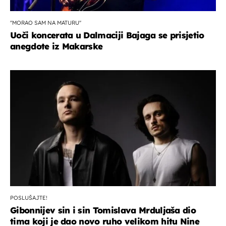
''MORAO SAM NA MATURU''
Uoči koncerata u Dalmaciji Bajaga se prisjetio
anegdote iz Makarske
POSLUŠAJTE!
Gibonnijev sin i sin Tomislava Mrduljaša dio
tima koji je dao novo ruho velikom hitu Nine