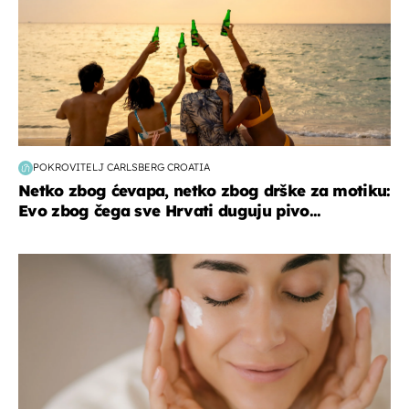
POKROVITELJ CARLSBERG CROATIA
Netko zbog ćevapa, netko zbog drške za motiku:
Evo zbog čega sve Hrvati duguju pivo...
moda & ljepota