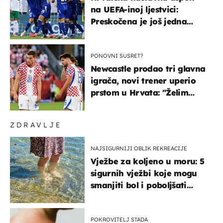
na UEFA-inoj ljestvici:
Preskočena je još jedna
država
PONOVNI SUSRET?
Newcastle prodao tri glavna
igrača, novi trener uperio
prstom u Hrvata: "Želim
njega!"
ZDRAVLJE
NAJSIGURNIJI OBLIK REKREACIJE
Vježbe za koljeno u moru: 5
sigurnih vježbi koje mogu
smanjiti bol i poboljšati
pokretljivost
POKROVITELJ STADA