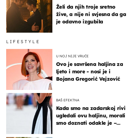
Želi da njih troje sretno
žive, a nije ni svjesna da ga
je odavno izgubila
LIFESTYLE
U NOJ NIJE VRUĆE
Ovo je savršena haljina za
ljeto i more - nosi je i
Bojana Gregorić Vejzović
BAŠ EFEKTNA
Kada smo na zadarskoj rivi
ugledali ovu haljinu, morali
smo doznati odakle je –
košta samo 18 eura