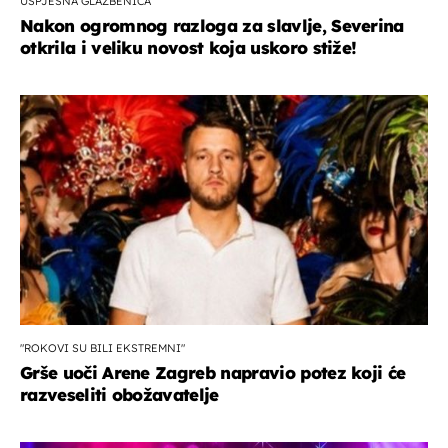
USPJEŠNA GLAZBENICA
Nakon ogromnog razloga za slavlje, Severina
otkrila i veliku novost koja uskoro stiže!
"ROKOVI SU BILI EKSTREMNI"
Grše uoči Arene Zagreb napravio potez koji će
razveseliti obožavatelje