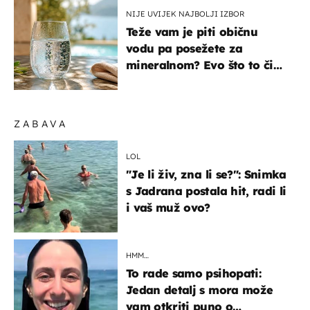
NIJE UVIJEK NAJBOLJI IZBOR
Teže vam je piti običnu
vodu pa posežete za
mineralnom? Evo što to čini
organizmu
ZABAVA
LOL
"Je li živ, zna li se?": Snimka
s Jadrana postala hit, radi li
i vaš muž ovo?
HMM…
To rade samo psihopati:
Jedan detalj s mora može
vam otkriti puno o