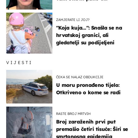
prijateljima
ZAMJERATE LI JOJ?
"Koja kuja…": Snašla se na
hrvatskoj granici, ali
gledatelji su podijeljeni
VIJESTI
ČEKA SE NALAZ OBDUKCIJE
U moru pronađeno tijelo:
Otkriveno o kome se radi
RASTE BROJ MRTVIH
Broj zaraženih prvi put
premašio četiri tisuće: Širi se
smrtonosna epidemija