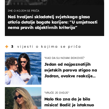
IME O KOJEM SE PRIČA
Naš hvaljeni skladatelj svjetskoga glasa
otkrio detalje bogate karijere: "U umjetnosti
nema pravih objektivnih kriterija"
3
vijesti o kojima se priča
"KAO DA SU NOVAK ĐOKOVIĆ"
Jedan od najpoznatijih
svjetskih parova stigao na
Jadran, ovakve reakcije
vjerojatno nisu očekivali
"VRUĆE JE OVDJE"
Malo tko zna da je bila
misica! Badić je istaknuo