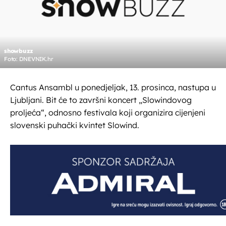
showbuzz
Foto: DNEVNIK.hr
Cantus Ansambl u ponedjeljak, 13. prosinca, nastupa u
Ljubljani. Bit će to završni koncert „Slowindovog
proljeća“, odnosno festivala koji organizira cijenjeni
slovenski puhački kvintet Slowind.