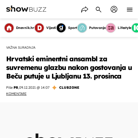
Dnevnik.hr
Vijesti
Sport
Putovanja
Lifestyle
VAŽNA SURADNJA
Hrvatski eminentni ansambl za
suvremenu glazbu nakon gostovanja u
Beču putuje u Ljubljanu 13. prosinca
Piše
PR
,
09.12.2021 @ 14:07
CLUBZONE
KOMENTARI
OMOGUĆI OBAVIJESTI