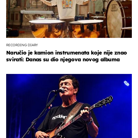
RECORDING DIARY
Naručio je kamion instrumenata koje nije znao
svirati: Danas su dio njegova novog albuma