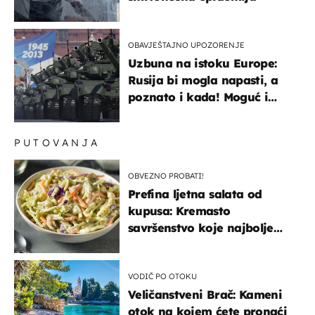
OBAVJEŠTAJNO UPOZORENJE
Uzbuna na istoku Europe:
Rusija bi mogla napasti, a
poznato i kada! Moguć i
kopneni upad u članicu
NATO-a
PUTOVANJA
OBVEZNO PROBATI!
Prefina ljetna salata od
kupusa: Kremasto
savršenstvo koje najbolje
paše uz pečeno meso
VODIČ PO OTOKU
Veličanstveni Brač: Kameni
otok na kojem ćete pronaći