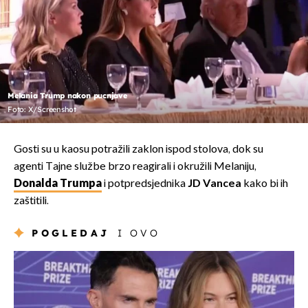
Melania Trump nakon pucnjave
Foto: X/Screenshot
Gosti su u kaosu potražili zaklon ispod stolova, dok su
agenti Tajne službe brzo reagirali i okružili Melaniju,
Donalda Trumpa
i potpredsjednika
JD Vancea
kako bi ih
zaštitili.
POGLEDAJ
I OVO