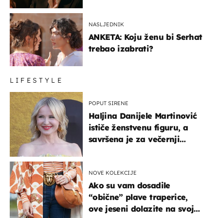
NASLJEDNIK
ANKETA: Koju ženu bi Serhat
trebao izabrati?
LIFESTYLE
POPUT SIRENE
Haljina Danijele Martinović
ističe ženstvenu figuru, a
savršena je za večernji
izlazak na moru
NOVE KOLEKCIJE
Ako su vam dosadile
“obične” plave traperice,
ove jeseni dolazite na svoje