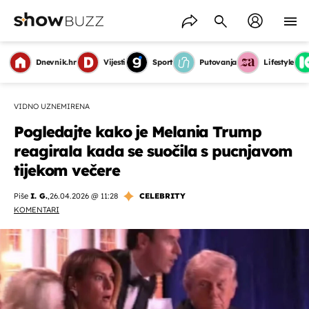
Dnevnik.hr
Vijesti
Sport
Putovanja
Lifestyle
VIDNO UZNEMIRENA
Pogledajte kako je Melania Trump
reagirala kada se suočila s pucnjavom
tijekom večere
Piše
I. G.
,
26.04.2026 @ 11:28
CELEBRITY
KOMENTARI
OMOGUĆI OBAVIJESTI