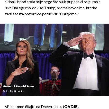
sklonili ispod stola prije nego što su ih pripadnici osiguranja
izveli na sigurno, dok se Trump, prema navodima, kratko
zadržao iza pozornice poručivši: "Ostajemo."
Melania i Donald Trump
Foto: Profimedia
Više o tome čitajte na Dnevnik.hr-u (
OVDJE
).