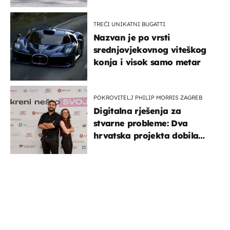
TREĆI UNIKATNI BUGATTI
Nazvan je po vrsti
srednjovjekovnog viteškog
konja i visok samo metar
POKROVITELJ PHILIP MORRIS ZAGREB
Digitalna rješenja za
stvarne probleme: Dva
hrvatska projekta dobila
potporu za razvoj