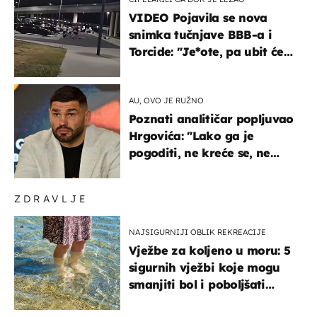
VIDEO Pojavila se nova
snimka tučnjave BBB-a i
Torcide: "Je*ote, pa ubit će
ga!"
AU, OVO JE RUŽNO
Poznati analitičar popljuvao
Hrgovića: "Lako ga je
pogoditi, ne kreće se, ne
koristi noge..."
ZDRAVLJE
NAJSIGURNIJI OBLIK REKREACIJE
Vježbe za koljeno u moru: 5
sigurnih vježbi koje mogu
smanjiti bol i poboljšati
pokretljivost