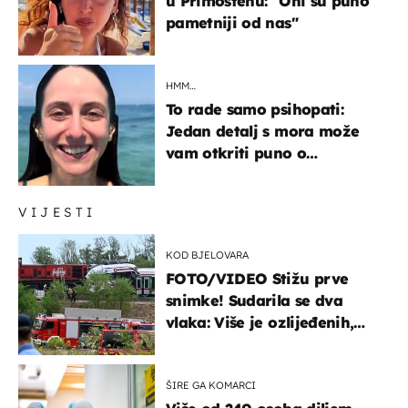
u Primoštenu: "Oni su puno
pametniji od nas"
HMM…
To rade samo psihopati:
Jedan detalj s mora može
vam otkriti puno o
prijateljima
VIJESTI
KOD BJELOVARA
FOTO/VIDEO Stižu prve
snimke! Sudarila se dva
vlaka: Više je ozlijeđenih,
hitne službe na terenu
ŠIRE GA KOMARCI