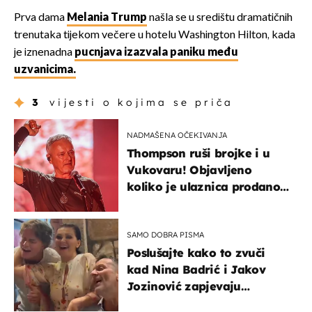
Prva dama
Melania Trump
našla se u središtu dramatičnih
trenutaka tijekom večere u hotelu Washington Hilton, kada
je iznenadna
pucnjava izazvala paniku među
uzvanicima.
3
vijesti o kojima se priča
NADMAŠENA OČEKIVANJA
Thompson ruši brojke i u
Vukovaru! Objavljeno
koliko je ulaznica prodano
u kratkom vremenu
SAMO DOBRA PISMA
Poslušajte kako to zvuči
kad Nina Badrić i Jakov
Jozinović zapjevaju
Oliverov hit!