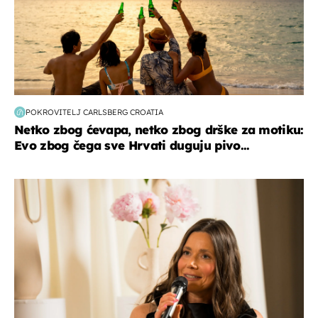
POKROVITELJ CARLSBERG CROATIA
Netko zbog ćevapa, netko zbog drške za motiku:
Evo zbog čega sve Hrvati duguju pivo...
moda & ljepota