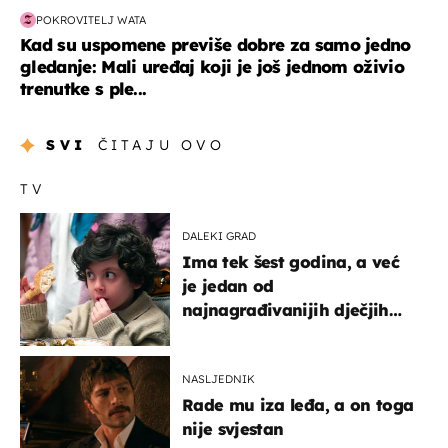
POKROVITELJ WATA
Kad su uspomene previše dobre za samo jedno
gledanje: Mali uređaj koji je još jednom oživio
trenutke s ple...
SVI
ČITAJU OVO
TV
DALEKI GRAD
Ima tek šest godina, a već
je jedan od
najnagrađivanijih dječjih
glumaca
NASLJEDNIK
Rade mu iza leđa, a on toga
nije svjestan