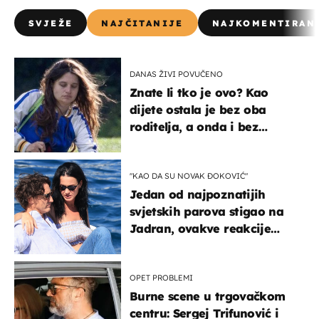
SVJEŽE
NAJČITANIJE
NAJKOMENTIRAN
DANAS ŽIVI POVUČENO
Znate li tko je ovo? Kao
dijete ostala je bez oba
roditelja, a onda i bez
milijuna koje je trebala
naslijediti
"KAO DA SU NOVAK ĐOKOVIĆ"
Jedan od najpoznatijih
svjetskih parova stigao na
Jadran, ovakve reakcije
vjerojatno nisu očekivali
OPET PROBLEMI
Burne scene u trgovačkom
centru: Sergej Trifunović i