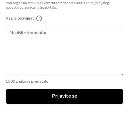
svoj pogled na temu. Vaš komentar može potaknuti zanimljiv dijalog i
obogatiti zajednicu našeg portala.
Važna obavijest
!
1500 znakova preostalo
Prijavite se