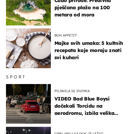
Čudo prirode: Predivna
pješčana plaža na 100
metara od mora
BON APPETIT!
Majke svih umaka: 5 kultnih
recepata koje moraju znati
svi kuhari
SPORT
POJAVILA SE SNIMKA
VIDEO Bad Blue Boysi
dočekali Torcidu na
aerodromu, izbila velika
masovna tučnjava
CIPELARILI GA DOK JE LEŽAO