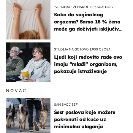
"VRHUNAC" ŽENSKOG SEKSUALNOG
ISKUSTVA
Kako do vaginalnog
orgazma? Samo 18 % žena
može ga doživjeti isključivo
na ovaj način
STUDIJA NA GOTOVO 1.900 OSOBA
Ljudi koji redovito rade ovo
imaju “mlađi” organizam,
pokazuje istraživanje
NOVAC
SAM SVOJ ŠEF
Šest poslova koje možete
pokrenuti od kuće uz
minimalna ulaganja