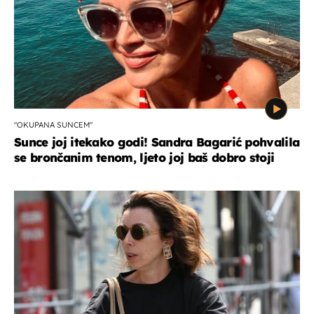
"OKUPANA SUNCEM"
Sunce joj itekako godi! Sandra Bagarić pohvalila
se brončanim tenom, ljeto joj baš dobro stoji