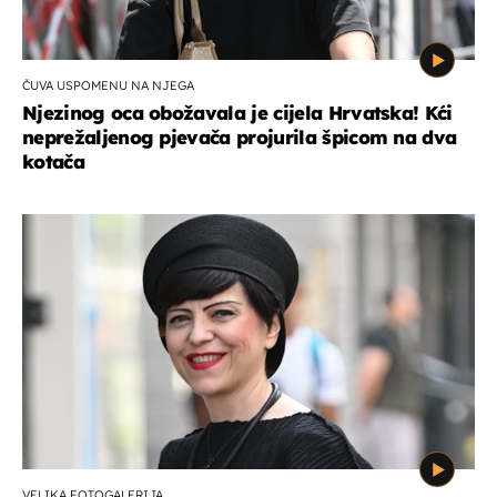
ČUVA USPOMENU NA NJEGA
Njezinog oca obožavala je cijela Hrvatska! Kći
neprežaljenog pjevača projurila špicom na dva
kotača
VELIKA FOTOGALERIJA