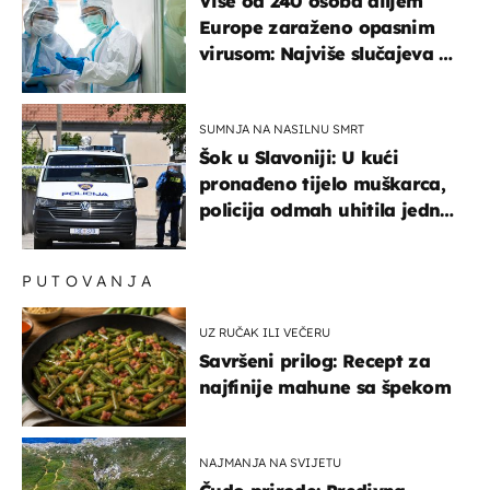
Više od 240 osoba diljem
Europe zaraženo opasnim
virusom: Najviše slučajeva u
našem susjedstvu
SUMNJA NA NASILNU SMRT
Šok u Slavoniji: U kući
pronađeno tijelo muškarca,
policija odmah uhitila jednu
osobu
PUTOVANJA
UZ RUČAK ILI VEČERU
Savršeni prilog: Recept za
najfinije mahune sa špekom
NAJMANJA NA SVIJETU