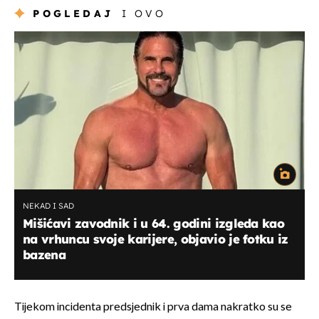
POGLEDAJ
I OVO
NEKAD I SAD
Mišićavi zavodnik i u 64. godini izgleda kao
na vrhuncu svoje karijere, objavio je fotku iz
bazena
Tijekom incidenta predsjednik i prva dama nakratko su se