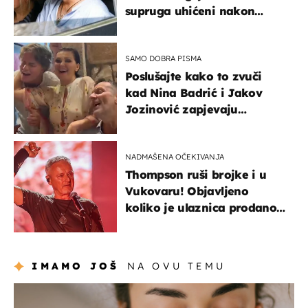
supruga uhićeni nakon
svađe!
SAMO DOBRA PISMA
Poslušajte kako to zvuči
kad Nina Badrić i Jakov
Jozinović zapjevaju
Oliverov hit!
NADMAŠENA OČEKIVANJA
Thompson ruši brojke i u
Vukovaru! Objavljeno
koliko je ulaznica prodano
u kratkom vremenu
IMAMO JOŠ
NA OVU TEMU
moda & ljepota