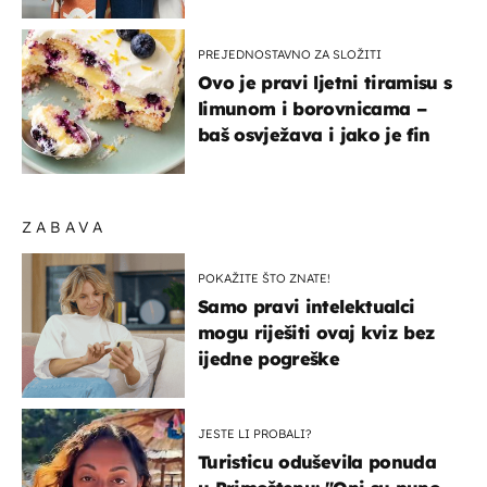
- izdvajamo 15 hit modela
PREJEDNOSTAVNO ZA SLOŽITI
Ovo je pravi ljetni tiramisu s
limunom i borovnicama –
baš osvježava i jako je fin
ZABAVA
POKAŽITE ŠTO ZNATE!
Samo pravi intelektualci
mogu riješiti ovaj kviz bez
ijedne pogreške
JESTE LI PROBALI?
Turisticu oduševila ponuda