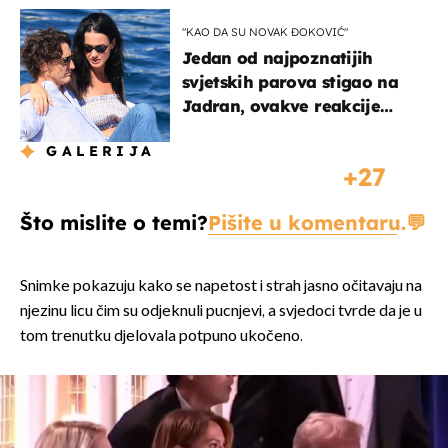
"KAO DA SU NOVAK ĐOKOVIĆ"
Jedan od najpoznatijih
svjetskih parova stigao na
Jadran, ovakve reakcije
vjerojatno nisu očekivali
GALERIJA
27
Što mislite o temi?
Pišite u komentaru.
Snimke pokazuju kako se napetost i strah jasno očitavaju na
njezinu licu čim su odjeknuli pucnjevi, a svjedoci tvrde da je u
tom trenutku djelovala potpuno ukočeno.