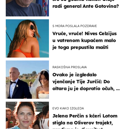
radi general Ante Gotovina?
S MORA POSLALA POZDRAVE
Vruće, vruće! Nives Celzijus
u vatrenom kupaćem malo
je toga prepustila mašti
RASKOŠNA PROSLAVA
Ovako je izgledalo
vjenčanje Tije Jurčić: Do
oltara ju je dopratio očuh, a
slavilo se uz Olivera i Rozgu
EVO KAKO IZGLEDA
Jelena Perčin s kćeri Lotom
stigla na Oliverov trajekt,