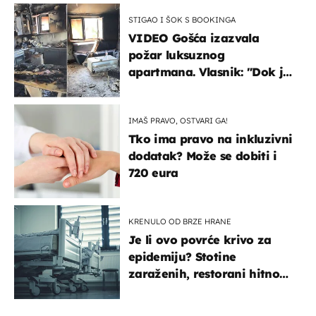
STIGAO I ŠOK S BOOKINGA
VIDEO Gošća izazvala
požar luksuznog
apartmana. Vlasnik: "Dok je
gorjelo, smijali su se, pili i
pokazivali mi srednji prst"
IMAŠ PRAVO, OSTVARI GA!
Tko ima pravo na inkluzivni
dodatak? Može se dobiti i
720 eura
KRENULO OD BRZE HRANE
Je li ovo povrće krivo za
epidemiju? Stotine
zaraženih, restorani hitno
povukli proizvod