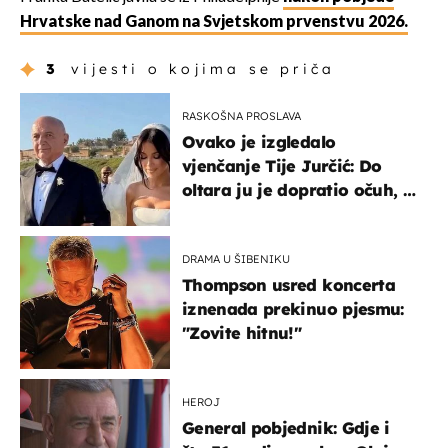
Hrvatske nad Ganom na Svjetskom prvenstvu 2026.
3
vijesti o kojima se priča
RASKOŠNA PROSLAVA
Ovako je izgledalo
vjenčanje Tije Jurčić: Do
oltara ju je dopratio očuh, a
slavilo se uz Olivera i Rozgu
DRAMA U ŠIBENIKU
Thompson usred koncerta
iznenada prekinuo pjesmu:
"Zovite hitnu!"
HEROJ
General pobjednik: Gdje i