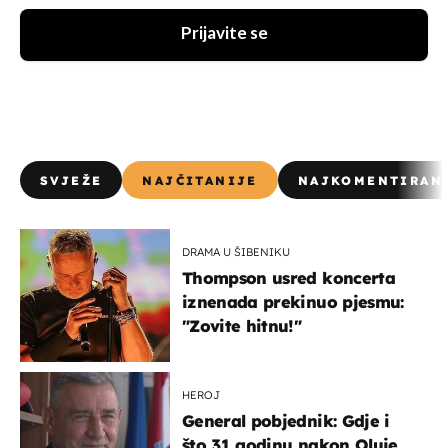
Prijavite se
SVJEŽE
NAJČITANIJE
NAJKOMENTIRAN
DRAMA U ŠIBENIKU
Thompson usred koncerta
iznenada prekinuo pjesmu:
"Zovite hitnu!"
HEROJ
General pobjednik: Gdje i
što 31 godinu nakon Oluje