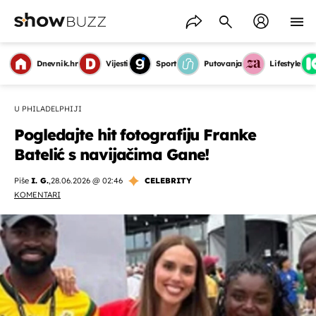
Dnevnik.hr
Vijesti
Sport
Putovanja
Lifestyle
U PHILADELPHIJI
Pogledajte hit fotografiju Franke
Batelić s navijačima Gane!
Piše
I. G.
,
28.06.2026 @ 02:46
CELEBRITY
KOMENTARI
OMOGUĆI OBAVIJESTI