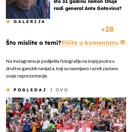
što 31 godinu nakon Oluje
radi general Ante Gotovina?
GALERIJA
28
Što mislite o temi?
Pišite u komentaru.
Na Instagramu je podijelila fotografiju na kojoj pozira u
društvu ganskih navijača, koji su nasmijano razvili zastavu
svoje reprezentacije.
POGLEDAJ
I OVO