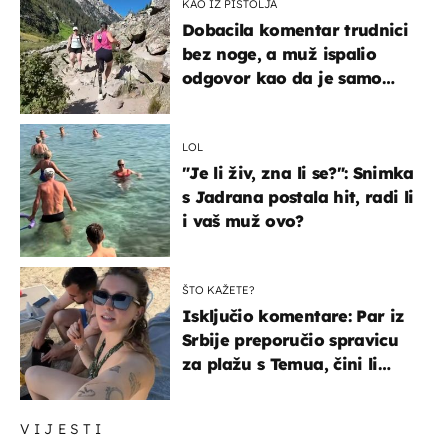
KAO IZ PIŠTOLJA
Dobacila komentar trudnici
bez noge, a muž ispalio
odgovor kao da je samo
čekao…
LOL
"Je li živ, zna li se?": Snimka
s Jadrana postala hit, radi li
i vaš muž ovo?
ŠTO KAŽETE?
Isključio komentare: Par iz
Srbije preporučio spravicu
za plažu s Temua, čini li
vam se ovo sigurnim?
VIJESTI