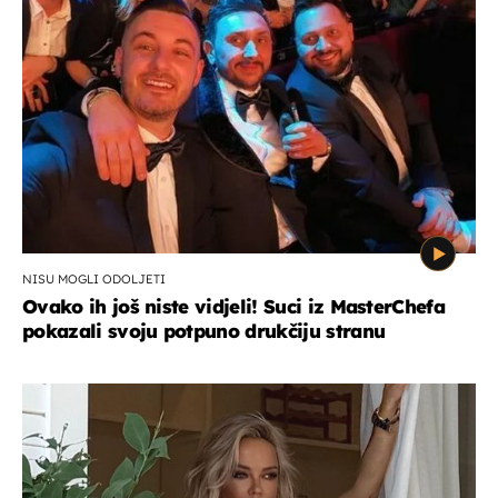
NISU MOGLI ODOLJETI
Ovako ih još niste vidjeli! Suci iz MasterChefa
pokazali svoju potpuno drukčiju stranu