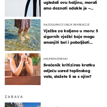
ugledali ovu haljinu, morali
smo doznati odakle je –
košta samo 18 eura
NAJSIGURNIJI OBLIK REKREACIJE
Vježbe za koljeno u moru: 5
sigurnih vježbi koje mogu
smanjiti bol i poboljšati
pokretljivost
(NE)PRIMJERENA?
Svećenik kritizirao kratku
odjeću usred toplinskog
vala, slažete li se s njim?
ZABAVA