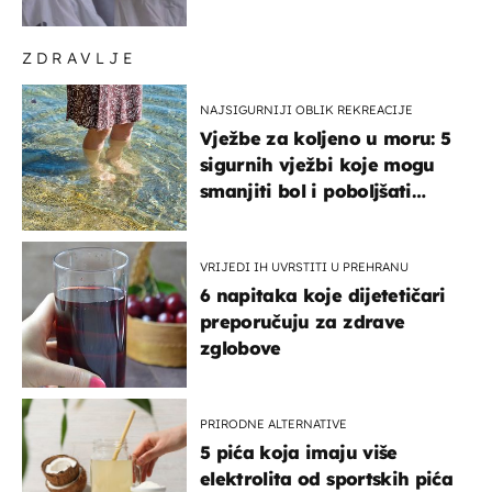
ZDRAVLJE
NAJSIGURNIJI OBLIK REKREACIJE
Vježbe za koljeno u moru: 5
sigurnih vježbi koje mogu
smanjiti bol i poboljšati
pokretljivost
VRIJEDI IH UVRSTITI U PREHRANU
6 napitaka koje dijetetičari
preporučuju za zdrave
zglobove
PRIRODNE ALTERNATIVE
5 pića koja imaju više
elektrolita od sportskih pića