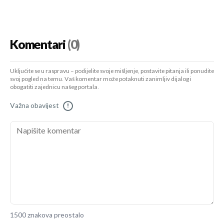
Komentari
(0)
Uključite se u raspravu – podijelite svoje mišljenje, postavite pitanja ili ponudite
svoj pogled na temu. Vaš komentar može potaknuti zanimljiv dijalog i
obogatiti zajednicu našeg portala.
Važna obavijest
!
1500 znakova preostalo