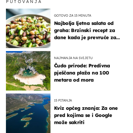
PUTOVANJA
GOTOVO ZA 15 MINUTA
Najbolja ljetna salata od
graha: Brzinski recept za
dane kada je prevruće za
kuhanje
NAJMANJA NA SVIJETU
Čudo prirode: Predivna
pješčana plaža na 100
metara od mora
15 PITANJA
Kviz općeg znanja: Za one
pred kojima se i Google
može sakriti