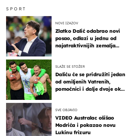
SPORT
NOVI IZAZOV
Zlatko Dalić odabrao novi
posao, odlazi u jednu od
najatraktivnijih zemalja
svijeta
SLAŽE SE STOŽER
Daliću će se pridružiti jedan
od omiljenih Vatrenih,
pomoćnici i dalje dvoje oko
ponude
SVE OBJAVIO
VIDEO Australac ošišao
Modrića i pokazao novu
Lukinu frizuru