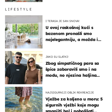
LIFESTYLE
I TERASA JE SAN SNOVA!
U ovoj raskošnoj kući s
bazenom pronašli smo
najelegantniju, a možda i
najljepšu bijelu kuhinju
JAKO SU SLATKI!
Zbog simpatičnog para sa
špice zaboravili smo i na
modu, no njezina haljina
itekako nas se dojmila
NAJSIGURNIJI OBLIK REKREACIJE
Vježbe za koljeno u moru: 5
sigurnih vježbi koje mogu
smanjiti bol i poboljšati