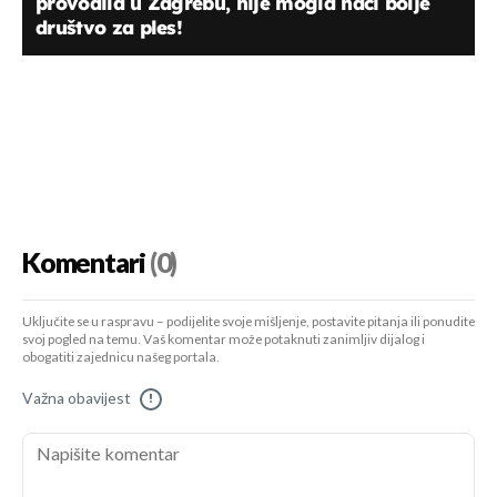
provodila u Zagrebu, nije mogla naći bolje
društvo za ples!
Komentari
(0)
Uključite se u raspravu – podijelite svoje mišljenje, postavite pitanja ili ponudite
svoj pogled na temu. Vaš komentar može potaknuti zanimljiv dijalog i
obogatiti zajednicu našeg portala.
Važna obavijest
!