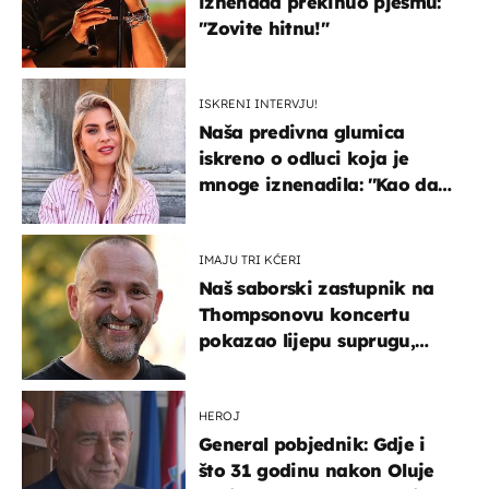
iznenada prekinuo pjesmu:
"Zovite hitnu!"
ISKRENI INTERVJU!
Naša predivna glumica
iskreno o odluci koja je
mnoge iznenadila: ''Kao da
mi je veliki teret pao s leđa''
IMAJU TRI KĆERI
Naš saborski zastupnik na
Thompsonovu koncertu
pokazao lijepu suprugu,
koja godinama izbjegava
javnost
HEROJ
General pobjednik: Gdje i
što 31 godinu nakon Oluje