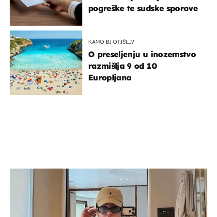
pogreške te sudske sporove
KAMO BI OTIŠLI?
O preseljenju u inozemstvo
razmišlja 9 od 10
Europljana