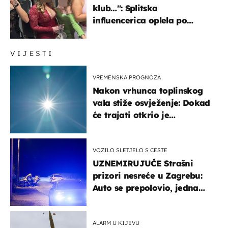
klub…": Splitska
influencerica oplela po
ženama zbog užasnog
ponašanja
VIJESTI
VREMENSKA PROGNOZA
Nakon vrhunca toplinskog
vala stiže osvježenje: Dokad
će trajati otkrio je
meteorolog
VOZILO SLETJELO S CESTE
UZNEMIRUJUĆE Strašni
prizori nesreće u Zagrebu:
Auto se prepolovio, jedna
osoba poginula
ALARM U KIJEVU