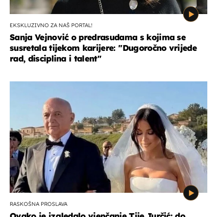
EKSKLUZIVNO ZA NAŠ PORTAL!
Sanja Vejnović o predrasudama s kojima se
susretala tijekom karijere: ''Dugoročno vrijede
rad, disciplina i talent''
RASKOŠNA PROSLAVA
Ovako je izgledalo vjenčanje Tije Jurčić: do