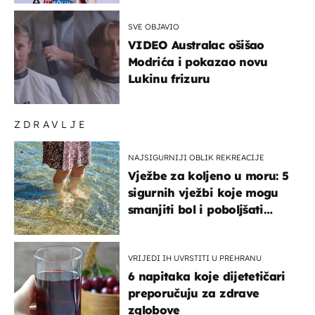
SVE OBJAVIO
VIDEO Australac ošišao
Modrića i pokazao novu
Lukinu frizuru
ZDRAVLJE
NAJSIGURNIJI OBLIK REKREACIJE
Vježbe za koljeno u moru: 5
sigurnih vježbi koje mogu
smanjiti bol i poboljšati
pokretljivost
VRIJEDI IH UVRSTITI U PREHRANU
6 napitaka koje dijetetičari
preporučuju za zdrave
zglobove