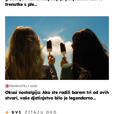
trenutke s ple...
zdravlje & prehrana
POKROVITELJ LEDO
Okusi nostalgiju: Ako ste radili barem tri od ovih
stvari, vaše djetinjstvo bilo je legendarno...
SVI
ČITAJU OVO