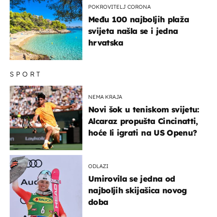
POKROVITELJ CORONA
Među 100 najboljih plaža
svijeta našla se i jedna
hrvatska
SPORT
NEMA KRAJA
Novi šok u teniskom svijetu:
Alcaraz propušta Cincinatti,
hoće li igrati na US Openu?
ODLAZI
Umirovila se jedna od
najboljih skijašica novog
doba