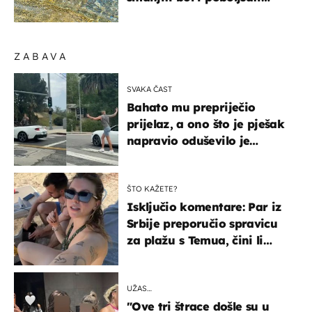
pokretljivost
ZABAVA
SVAKA ČAST
Bahato mu prepriječio
prijelaz, a ono što je pješak
napravio oduševilo je
društvene mreže
ŠTO KAŽETE?
Isključio komentare: Par iz
Srbije preporučio spravicu
za plažu s Temua, čini li
vam se ovo sigurnim?
UŽAS…
"Ove tri štrace došle su u