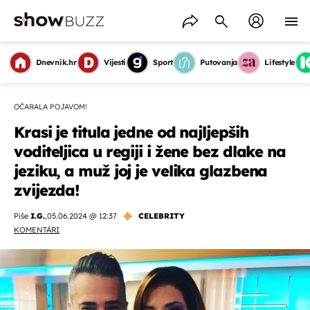
Dnevnik.hr
Vijesti
Sport
Putovanja
Lifestyle
OČARALA POJAVOM!
Krasi je titula jedne od najljepših
voditeljica u regiji i žene bez dlake na
jeziku, a muž joj je velika glazbena
zvijezda!
Piše
I.G.
,
05.06.2024 @ 12:37
CELEBRITY
KOMENTARI
OMOGUĆI OBAVIJESTI