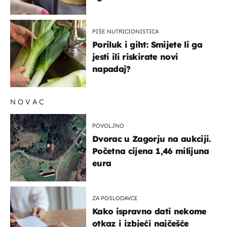
PIŠE NUTRICIONISTICA
Poriluk i giht: Smijete li ga
jesti ili riskirate novi
napadaj?
NOVAC
POVOLJNO
Dvorac u Zagorju na aukciji.
Početna cijena 1,46 milijuna
eura
ZA POSLODAVCE
Kako ispravno dati nekome
otkaz i izbjeći najčešće