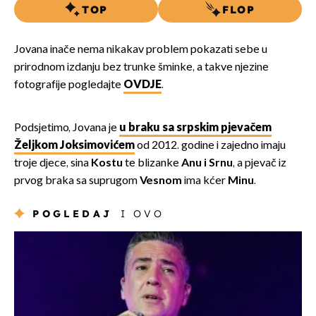
TOP
FLOP
Jovana inače nema nikakav problem pokazati sebe u
prirodnom izdanju bez trunke šminke, a takve njezine
fotografije pogledajte
OVDJE
.
Podsjetimo, Jovana je
u braku sa srpskim pjevačem
Željkom Joksimovićem
od 2012. godine i zajedno imaju
troje djece, sina
Kostu
te blizanke
Anu i Srnu
, a pjevač iz
prvog braka sa suprugom
Vesnom
ima kćer
Minu
.
POGLEDAJ
I OVO