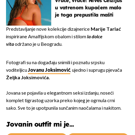
Vruće, vruće! Nives Celzijus
u vatrenom kupaćem malo
je toga prepustila mašti
Predstavljanje nove kolekcije dizajnerice
Marije Tarlać
inspirirane Amalfijskom obalom i stilom
la dolce
vita
održano je u Beogradu.
Fotografi su na događaju snimili i poznatu srpsku
voditeljicu
Jovanu Joksimović
, ujedno i suprugu pjevača
Željka Joksimovića.
Jovana se pojavila u elegantnom seksi izdanju, noseći
komplet tigrastog uzorka preko kojeg je ogrnula crni
sako. Sve to je upotpunila sunčanim naočalama i nakitom.
Jovanin outfit mi je...