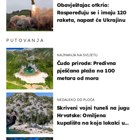
Obavještajac otkrio:
Raspoređuju se i imaju 120
raketa, napast će Ukrajinu
PUTOVANJA
NAJMANJA NA SVIJETU
Čudo prirode: Predivna
pješčana plaža na 100
metara od mora
NEDALEKO OD PLOČA
Skriveni vojni tuneli na jugu
Hrvatske: Omiljena
kupališta na koja lokalci u
miru dolaze roniti i skakati
u more