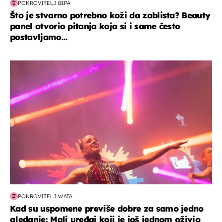
POKROVITELJ BIPA
Što je stvarno potrebno koži da zablista? Beauty
panel otvorio pitanja koja si i same često
postavljamo...
kultura & zabava
POKROVITELJ WATA
Kad su uspomene previše dobre za samo jedno
gledanje: Mali uređaj koji je još jednom oživio