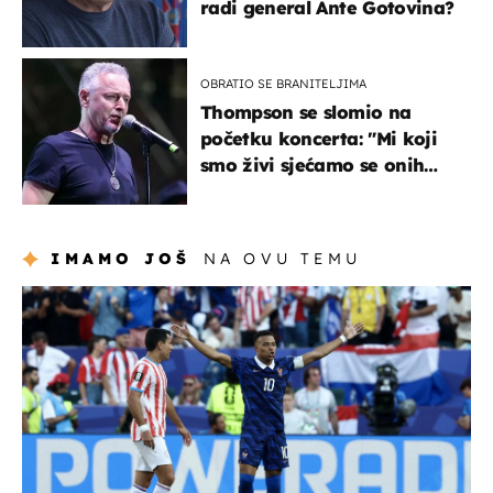
radi general Ante Gotovina?
OBRATIO SE BRANITELJIMA
Thompson se slomio na
početku koncerta: "Mi koji
smo živi sjećamo se onih
koji nisu..."
IMAMO JOŠ
NA OVU TEMU
svjetsko prvenstvo 2026