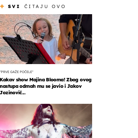
SVI
ČITAJU OVO
"PRVE GAŽE POČELE"
Kakav show Majina Blooma! Zbog ovog
nastupa odmah mu se javio i Jakov
Jozinović...