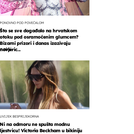
PONOVNO POD POVEĆALOM
Što se sve događalo na hrvatskom
otoku pod osramoćenim glumcem?
Bizarni prizori i danas izazivaju
onalni
nevjeric...
n
'
nskom
u.
UVIJEK BESPRIJEKORNA
Ni na odmoru ne spušta modnu
ljestvicu! Victoria Beckham u bikiniju