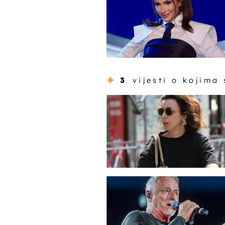
3
vijesti o kojima