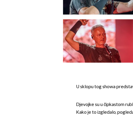
U sklopu tog showa predstavlj
Djevojke su u čipkastom rublj
Kako je to izgledalo, pogledaj