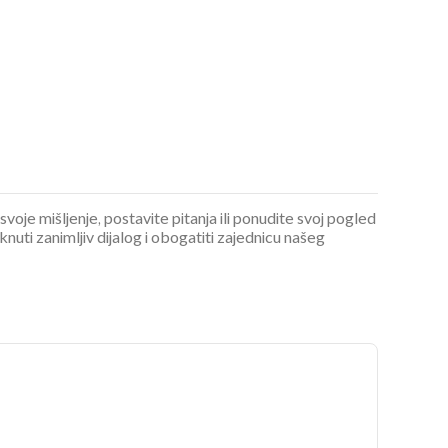
OMOGUĆI OBAVIJESTI
 svoje mišljenje, postavite pitanja ili ponudite svoj pogled
ti zanimljiv dijalog i obogatiti zajednicu našeg