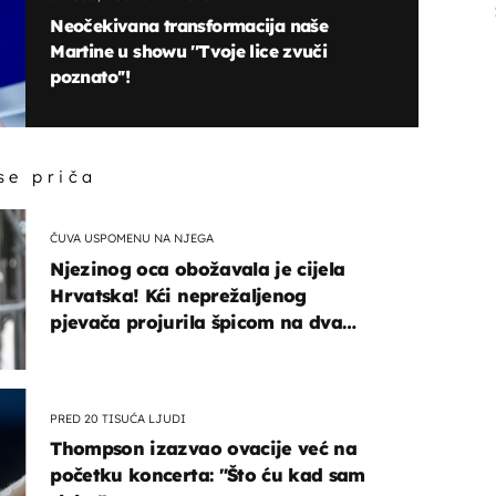
Neočekivana transformacija naše
Martine u showu ''Tvoje lice zvuči
poznato''!
 se priča
ČUVA USPOMENU NA NJEGA
Njezinog oca obožavala je cijela
Hrvatska! Kći neprežaljenog
pjevača projurila špicom na dva
kotača
PRED 20 TISUĆA LJUDI
Thompson izazvao ovacije već na
početku koncerta: "Što ću kad sam