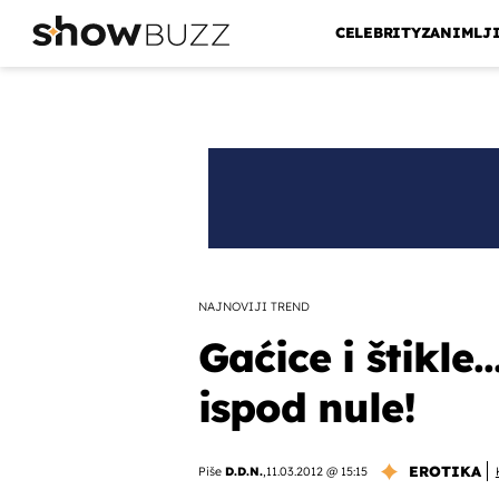
CELEBRITY
ZANIMLJ
NAJNOVIJI TREND
Gaćice i štikle.
ispod nule!
EROTIKA
Piše
D.D.N.
,
11.03.2012 @ 15:15