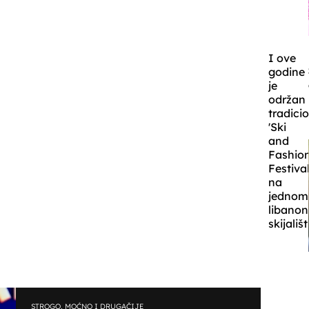
I ove
godine
je
održan
tradici
'Ski
and
Fashio
Festival
na
jednom
libano
skijališt
STROGO, MOĆNO I DRUGAČIJE