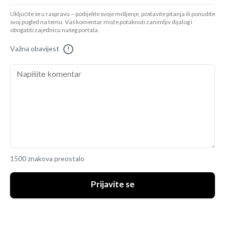
Uključite se u raspravu – podijelite svoje mišljenje, postavite pitanja ili ponudite
svoj pogled na temu. Vaš komentar može potaknuti zanimljiv dijalog i
obogatiti zajednicu našeg portala.
Važna obavijest
!
1500 znakova preostalo
Prijavite se