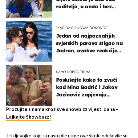
roditelja, a onda i bez
milijuna koje je trebala
naslijediti
"KAO DA SU NOVAK ĐOKOVIĆ"
Jedan od najpoznatijih
svjetskih parova stigao na
Jadran, ovakve reakcije
vjerojatno nisu očekivali
SAMO DOBRA PISMA
Poslušajte kako to zvuči
kad Nina Badrić i Jakov
Jozinović zapjevaju
Oliverov hit!
Prozujite s nama kroz sve showbizz vijesti dana –
Lajkajte Showbuzz!
Tri djevojke koje su nastupile u ime ove škole oduševile su