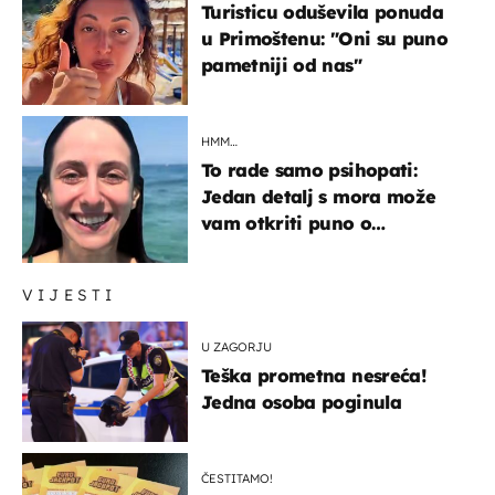
Turisticu oduševila ponuda
u Primoštenu: "Oni su puno
pametniji od nas"
HMM…
To rade samo psihopati:
Jedan detalj s mora može
vam otkriti puno o
prijateljima
VIJESTI
U ZAGORJU
Teška prometna nesreća!
Jedna osoba poginula
ČESTITAMO!