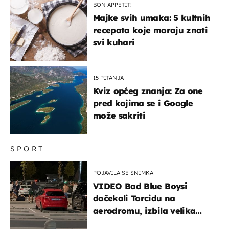
BON APPETIT!
Majke svih umaka: 5 kultnih
recepata koje moraju znati
svi kuhari
15 PITANJA
Kviz općeg znanja: Za one
pred kojima se i Google
može sakriti
SPORT
POJAVILA SE SNIMKA
VIDEO Bad Blue Boysi
dočekali Torcidu na
aerodromu, izbila velika
masovna tučnjava