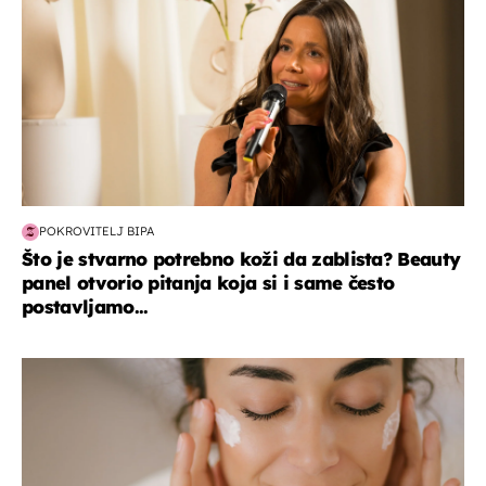
POKROVITELJ BIPA
Što je stvarno potrebno koži da zablista? Beauty
panel otvorio pitanja koja si i same često
postavljamo...
moda & ljepota