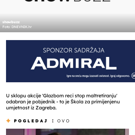
showbuzz
Foto: DNEVNIK.hr
U sklopu akcije 'Glazbom reci stop maltretiranju'
odabran je pobjednik - to je Škola za primijenjenu
umjetnost iz Zagreba.
POGLEDAJ
I OVO