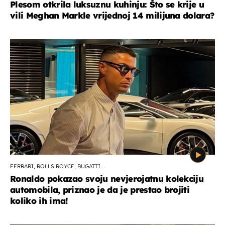
Plesom otkrila luksuznu kuhinju: Što se krije u
vili Meghan Markle vrijednoj 14 milijuna dolara?
FERRARI, ROLLS ROYCE, BUGATTI...
Ronaldo pokazao svoju nevjerojatnu kolekciju
automobila, priznao je da je prestao brojiti
koliko ih ima!