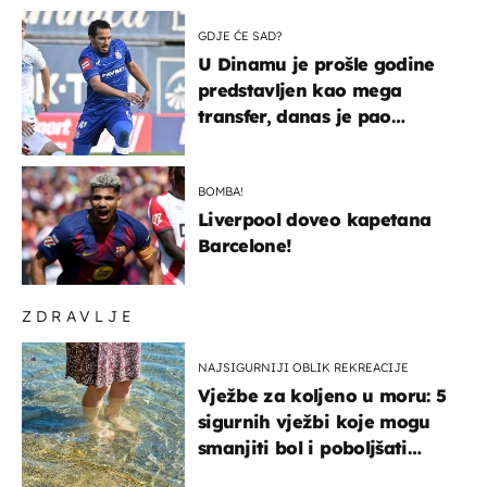
GDJE ĆE SAD?
U Dinamu je prošle godine
predstavljen kao mega
transfer, danas je pao
najniže u karijeri
BOMBA!
Liverpool doveo kapetana
Barcelone!
ZDRAVLJE
NAJSIGURNIJI OBLIK REKREACIJE
Vježbe za koljeno u moru: 5
sigurnih vježbi koje mogu
smanjiti bol i poboljšati
pokretljivost