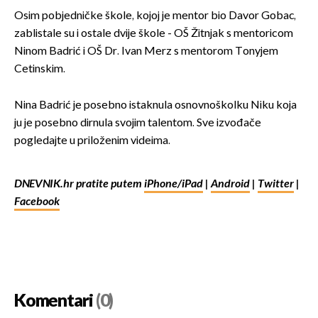
Osim pobjedničke škole, kojoj je mentor bio Davor Gobac,
zablistale su i ostale dvije škole - OŠ Žitnjak s mentoricom
Ninom Badrić i OŠ Dr. Ivan Merz s mentorom Tonyjem
Cetinskim.
Nina Badrić je posebno istaknula osnovnoškolku Niku koja
ju je posebno dirnula svojim talentom. Sve izvođače
pogledajte u priloženim videima.
DNEVNIK.hr pratite putem
iPhone/iPad
|
Android
|
Twitter
|
Facebook
Komentari
(0)