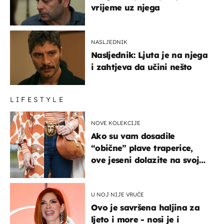
vrijeme uz njega
NASLJEDNIK
Nasljednik: Ljuta je na njega
i zahtjeva da učini nešto
LIFESTYLE
NOVE KOLEKCIJE
Ako su vam dosadile
“obične” plave traperice,
ove jeseni dolazite na svoje
- izdvajamo 15 hit modela
U NOJ NIJE VRUĆE
Ovo je savršena haljina za
ljeto i more - nosi je i