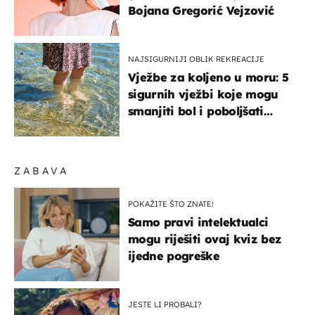
Bojana Gregorić Vejzović
NAJSIGURNIJI OBLIK REKREACIJE
Vježbe za koljeno u moru: 5
sigurnih vježbi koje mogu
smanjiti bol i poboljšati
pokretljivost
ZABAVA
POKAŽITE ŠTO ZNATE!
Samo pravi intelektualci
mogu riješiti ovaj kviz bez
ijedne pogreške
JESTE LI PROBALI?