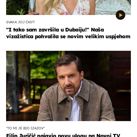
SVAKA JOJ ČAST!
"I tako sam završila u Dubaiju!" Naša
vizažistica pohvalila se novim velikim uspjehom
''TO MI JE BIO IZAZOV''
Filip Juričić najavio novu ulogu na Novoj TV