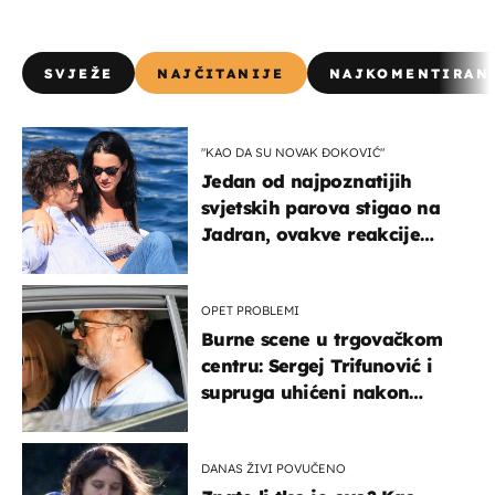
SVJEŽE
NAJČITANIJE
NAJKOMENTIRAN
"KAO DA SU NOVAK ĐOKOVIĆ"
Jedan od najpoznatijih
svjetskih parova stigao na
Jadran, ovakve reakcije
vjerojatno nisu očekivali
OPET PROBLEMI
Burne scene u trgovačkom
centru: Sergej Trifunović i
supruga uhićeni nakon
svađe!
DANAS ŽIVI POVUČENO