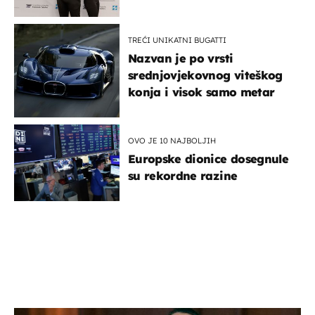
potporu za razvoj
TREĆI UNIKATNI BUGATTI
Nazvan je po vrsti
srednjovjekovnog viteškog
konja i visok samo metar
OVO JE 10 NAJBOLJIH
Europske dionice dosegnule
su rekordne razine