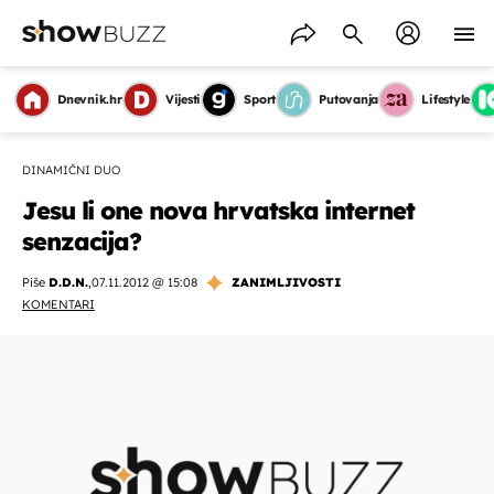
Dnevnik.hr
Vijesti
Sport
Putovanja
Lifestyle
DINAMIČNI DUO
Jesu li one nova hrvatska internet
senzacija?
Piše
D.D.N.
,
07.11.2012 @ 15:08
ZANIMLJIVOSTI
KOMENTARI
OMOGUĆI OBAVIJESTI