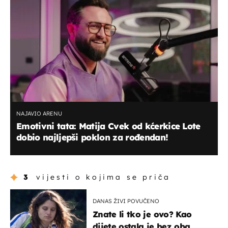
NAJAVIO ARENU
Emotivni tata: Matija Cvek od kćerkice Lote
dobio najljepši poklon za rođendan!
3
vijesti o kojima se priča
DANAS ŽIVI POVUČENO
Znate li tko je ovo? Kao
dijete ostala je bez oba