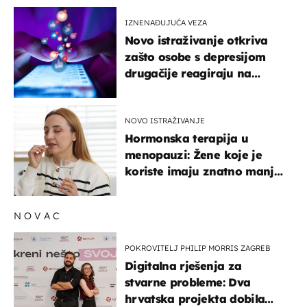
IZNENAĐUJUĆA VEZA
Novo istraživanje otkriva
zašto osobe s depresijom
drugačije reagiraju na
lajkove
NOVO ISTRAŽIVANJE
Hormonska terapija u
menopauzi: Žene koje je
koriste imaju znatno manji
rizik od ovoga
NOVAC
POKROVITELJ PHILIP MORRIS ZAGREB
Digitalna rješenja za
stvarne probleme: Dva
hrvatska projekta dobila