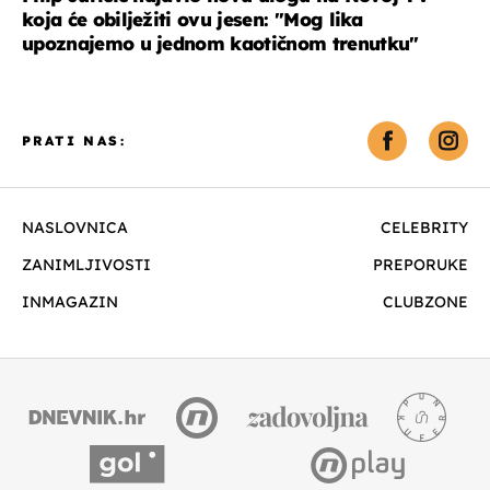
koja će obilježiti ovu jesen: ''Mog lika
upoznajemo u jednom kaotičnom trenutku''
PRATI NAS:
NASLOVNICA
CELEBRITY
ZANIMLJIVOSTI
PREPORUKE
INMAGAZIN
CLUBZONE