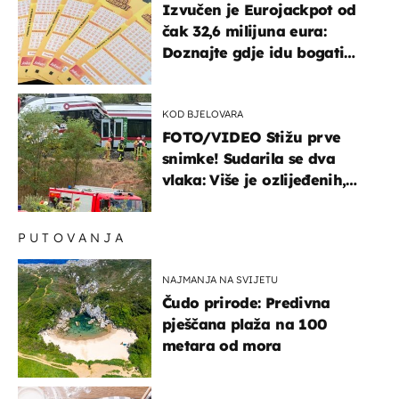
Izvučen je Eurojackpot od
čak 32,6 milijuna eura:
Doznajte gdje idu bogati
dobitci u Hrvatskoj
KOD BJELOVARA
FOTO/VIDEO Stižu prve
snimke! Sudarila se dva
vlaka: Više je ozlijeđenih,
hitne službe na terenu
PUTOVANJA
NAJMANJA NA SVIJETU
Čudo prirode: Predivna
pješčana plaža na 100
metara od mora