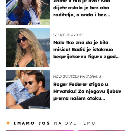
Znate li tko je ovo? Kao
dijete ostala je bez oba
roditelja, a onda i bez
milijuna koje je trebala
naslijediti
"VRUĆE JE OVDJE"
Malo tko zna da je bila
misica! Badić je istaknuo
besprijekornu figuru zgodne
voditeljice
NOVA ZVIJEZDA NA JADRANU
Roger Federer stigao u
Hrvatsku! Za njegovu ljubav
prema našem otoku
zaslužan je jedan poznati
Hrvat
IMAMO JOŠ
NA OVU TEMU