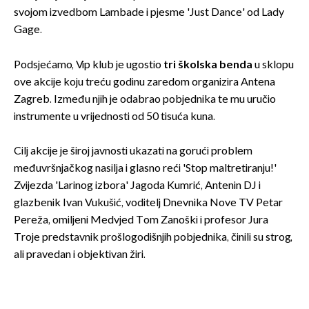
svojom izvedbom Lambade i pjesme 'Just Dance' od Lady
Gage.
Podsjećamo, Vip klub je ugostio
tri školska benda
u sklopu
ove akcije koju treću godinu zaredom organizira Antena
Zagreb. Između njih je odabrao pobjednika te mu uručio
instrumente u vrijednosti od 50 tisuća kuna.
Cilj akcije je široj javnosti ukazati na gorući problem
međuvršnjačkog nasilja i glasno reći 'Stop maltretiranju!'
Zvijezda 'Larinog izbora' Jagoda Kumrić, Antenin DJ i
glazbenik Ivan Vukušić, voditelj Dnevnika Nove TV Petar
Pereža, omiljeni Medvjed Tom Zanoški i profesor Jura
Troje predstavnik prošlogodišnjih pobjednika, činili su strog,
ali pravedan i objektivan žiri.