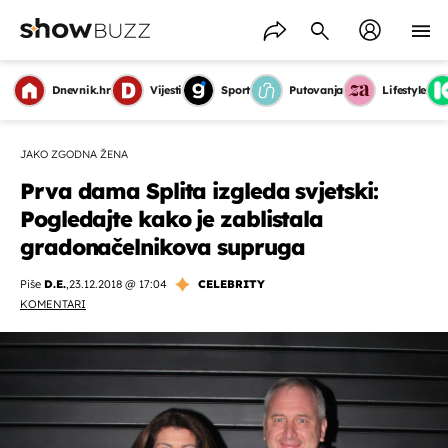
Dnevnik.hr
Vijesti
Sport
Putovanja
Lifestyle
JAKO ZGODNA ŽENA
Prva dama Splita izgleda svjetski:
Pogledajte kako je zablistala
gradonačelnikova supruga
Piše
D.E.
,
23.12.2018 @ 17:04
CELEBRITY
KOMENTARI
OMOGUĆI OBAVIJESTI