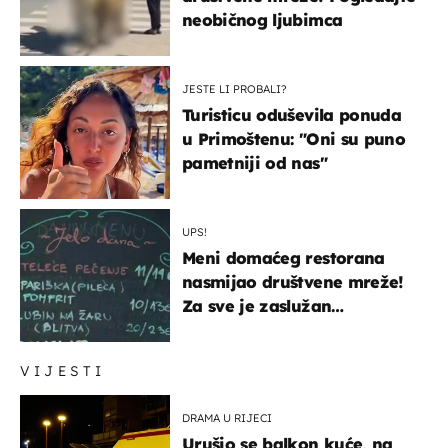
neobičnog ljubimca
JESTE LI PROBALI?
Turisticu oduševila ponuda
u Primoštenu: "Oni su puno
pametniji od nas"
UPS!
Meni domaćeg restorana
nasmijao društvene mreže!
Za sve je zaslužan
urnebesan naziv jela
VIJESTI
DRAMA U RIJECI
Urušio se balkon kuće, na