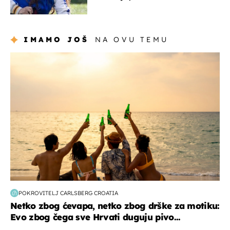
milijuna koje je trebala
naslijediti
IMAMO JOŠ
NA OVU TEMU
zanimljivosti
POKROVITELJ CARLSBERG CROATIA
Netko zbog ćevapa, netko zbog drške za motiku:
Evo zbog čega sve Hrvati duguju pivo...