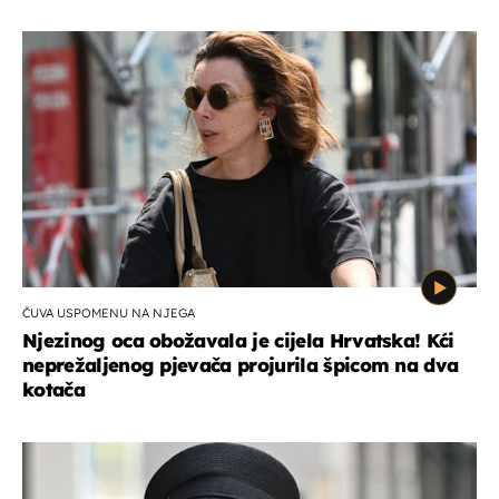
ČUVA USPOMENU NA NJEGA
Njezinog oca obožavala je cijela Hrvatska! Kći
neprežaljenog pjevača projurila špicom na dva
kotača