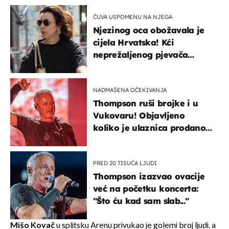
ČUVA USPOMENU NA NJEGA
Njezinog oca obožavala je
cijela Hrvatska! Kći
neprežaljenog pjevača
projurila špicom na dva
kotača
NADMAŠENA OČEKIVANJA
Thompson ruši brojke i u
Vukovaru! Objavljeno
koliko je ulaznica prodano
u kratkom vremenu
PRED 20 TISUĆA LJUDI
Thompson izazvao ovacije
već na početku koncerta:
"Što ću kad sam slab..."
Mišo Kovač
u splitsku Arenu privukao je golemi broj ljudi, a