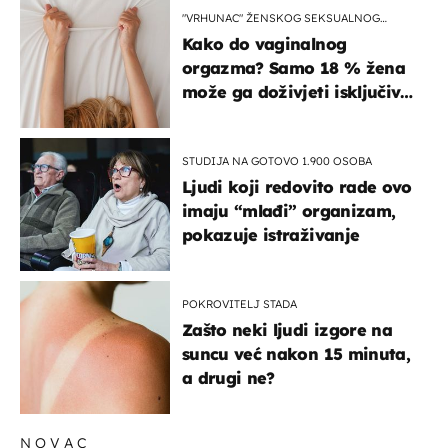
"VRHUNAC" ŽENSKOG SEKSUALNOG
ISKUSTVA
Kako do vaginalnog
orgazma? Samo 18 % žena
može ga doživjeti isključivo
na ovaj način
STUDIJA NA GOTOVO 1.900 OSOBA
Ljudi koji redovito rade ovo
imaju “mlađi” organizam,
pokazuje istraživanje
POKROVITELJ STADA
Zašto neki ljudi izgore na
suncu već nakon 15 minuta,
a drugi ne?
NOVAC