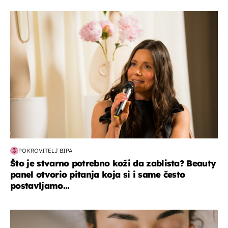
moda & ljepota
POKROVITELJ BIPA
Što je stvarno potrebno koži da zablista? Beauty
panel otvorio pitanja koja si i same često
postavljamo...
moda & ljepota