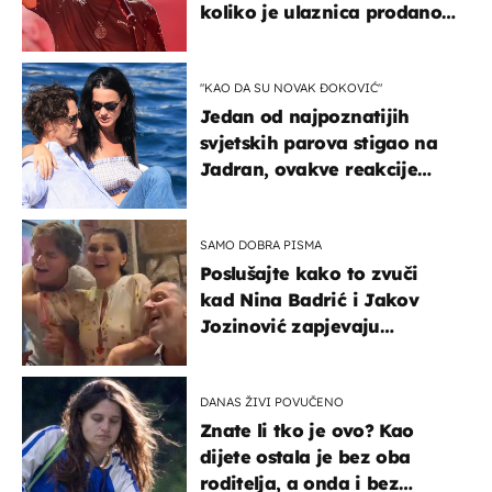
koliko je ulaznica prodano
u kratkom vremenu
"KAO DA SU NOVAK ĐOKOVIĆ"
Jedan od najpoznatijih
svjetskih parova stigao na
Jadran, ovakve reakcije
vjerojatno nisu očekivali
SAMO DOBRA PISMA
Poslušajte kako to zvuči
kad Nina Badrić i Jakov
Jozinović zapjevaju
Oliverov hit!
DANAS ŽIVI POVUČENO
Znate li tko je ovo? Kao
dijete ostala je bez oba
roditelja, a onda i bez