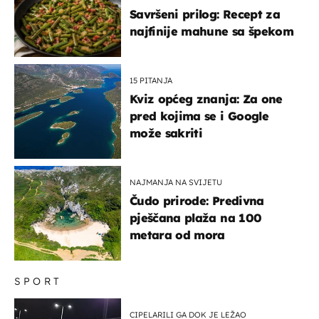
Savršeni prilog: Recept za
najfinije mahune sa špekom
15 PITANJA
Kviz općeg znanja: Za one
pred kojima se i Google
može sakriti
NAJMANJA NA SVIJETU
Čudo prirode: Predivna
pješčana plaža na 100
metara od mora
SPORT
CIPELARILI GA DOK JE LEŽAO