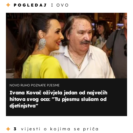
POGLEDAJ
I OVO
NOVO RUHO POZNATE PJESME
Ivana Kovač oživjela jedan od najvećih
hitova svog oca: "Tu pjesmu slušam od
djetinjstva"
3
vijesti o kojima se priča