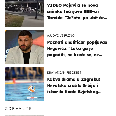
VIDEO Pojavila se nova
snimka tučnjave BBB-a i
Torcide: "Je*ote, pa ubit će
ga!"
AU, OVO JE RUŽNO
Poznati analitičar popljuvao
Hrgovića: "Lako ga je
pogoditi, ne kreće se, ne
koristi noge..."
DRAMATIČAN PREOKRET
Kakva drama u Zagrebu!
Hrvatska srušila Srbiju i
izborila finale Svjetskog
prvenstva
ZDRAVLJE