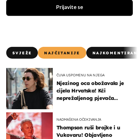
Prijavite se
SVJEŽE
NAJČITANIJE
NAJKOMENTIRAN
ČUVA USPOMENU NA NJEGA
Njezinog oca obožavala je
cijela Hrvatska! Kći
neprežaljenog pjevača
projurila špicom na dva
kotača
NADMAŠENA OČEKIVANJA
Thompson ruši brojke i u
Vukovaru! Objavljeno