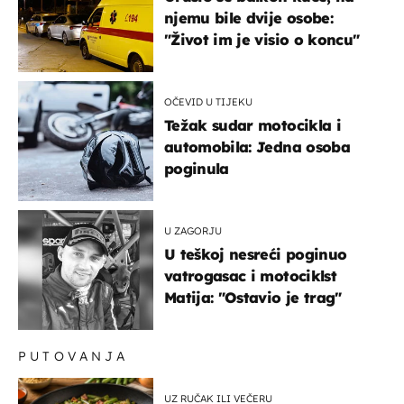
njemu bile dvije osobe:
"Život im je visio o koncu"
OČEVID U TIJEKU
Težak sudar motocikla i
automobila: Jedna osoba
poginula
U ZAGORJU
U teškoj nesreći poginuo
vatrogasac i motociklst
Matija: "Ostavio je trag"
PUTOVANJA
UZ RUČAK ILI VEČERU