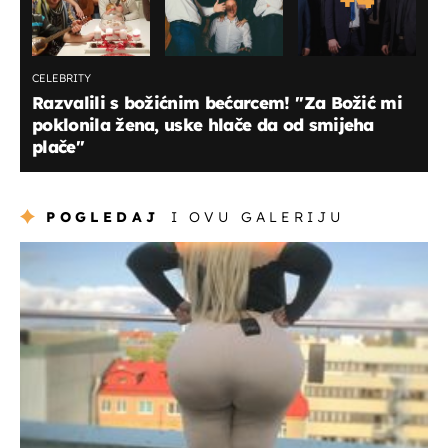
CELEBRITY
Razvalili s božićnim bećarcem! ''Za Božić mi
poklonila žena, uske hlače da od smijeha
plače''
POGLEDAJ
I OVU GALERIJU