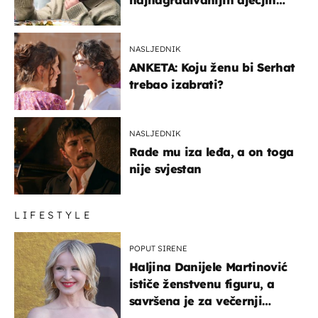
najnagrađivanijih dječjih
glumaca
NASLJEDNIK
ANKETA: Koju ženu bi Serhat
trebao izabrati?
NASLJEDNIK
Rade mu iza leđa, a on toga
nije svjestan
LIFESTYLE
POPUT SIRENE
Haljina Danijele Martinović
ističe ženstvenu figuru, a
savršena je za večernji