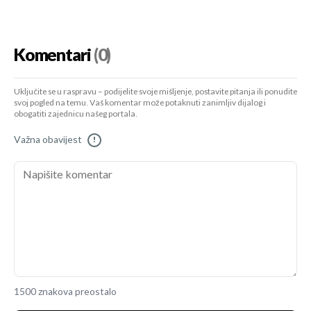
Komentari
(0)
Uključite se u raspravu – podijelite svoje mišljenje, postavite pitanja ili ponudite
svoj pogled na temu. Vaš komentar može potaknuti zanimljiv dijalog i
obogatiti zajednicu našeg portala.
Važna obavijest
!
1500 znakova preostalo