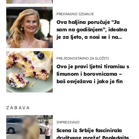
izlazak na moru
PREKRASNO IZDANJE
Ova haljina poručuje “Ja
sam na godišnjem”, idealna
je za ljeto, a nosi se i na
zagrebačkoj špici
PREJEDNOSTAVNO ZA SLOŽITI
Ovo je pravi ljetni tiramisu s
limunom i borovnicama –
baš osvježava i jako je fin
ZABAVA
IMPRESIVNO!
Scena iz Srbije fascinirala
društvene mreže! Pogledajte