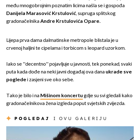
među mnogobrojnim poznatim licima našla se i gospođa
Danijela Marasović Krstulović
, supruga splitskog
gradonačelnika
Andre Krstulovića Opare.
Lijepa prva dama dalmatinske metropole blistala je u
crvenoj haljini te cipelama i torbicom s leopard uzorkom.
Iako se ''decentno'' pojavljuje u javnosti, tek ponekad, svaki
puta kada dođe na neki javni događaj ova dana
ukrade sve
poglede
i zasjeni sve oko sebe.
Tako je bilo i na
Mišinom koncertu
gdje su svi gledali kako
gradonačelnikova žena izgleda poput svjetskih zvijezda.
POGLEDAJ
I OVU GALERIJU