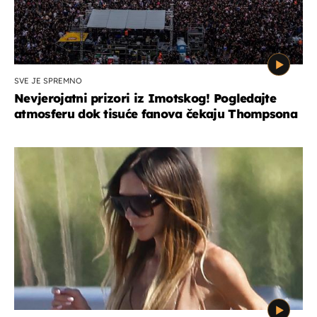
SVE JE SPREMNO
Nevjerojatni prizori iz Imotskog! Pogledajte
atmosferu dok tisuće fanova čekaju Thompsona