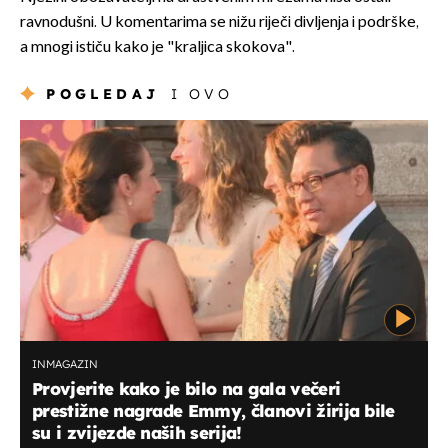
ravnodušni. U komentarima se nižu riječi divljenja i podrške,
a mnogi ističu kako je "kraljica skokova".
POGLEDAJ
I OVO
INMAGAZIN
Provjerite kako je bilo na gala večeri
prestižne nagrade Emmy, članovi žirija bile
su i zvijezde naših serija!