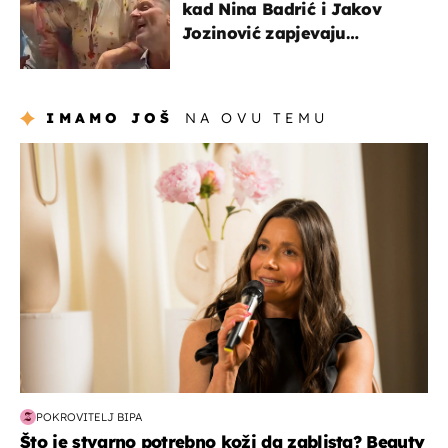
kad Nina Badrić i Jakov
Jozinović zapjevaju
Oliverov hit!
IMAMO JOŠ
NA OVU TEMU
moda & ljepota
POKROVITELJ BIPA
Što je stvarno potrebno koži da zablista? Beauty