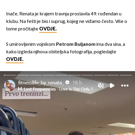
Inače, Renata je krajem travnja proslavila 49. rođendan u
klubu. Na fešti je bio i suprug, kojeg ne viđamo često. Više o
tome pročitajte
OVDJE.
S umirovljenim vojnikom
Petrom Buljanom
ima dva sina, a
kako izgleda njihova obiteljska fotografija, pogledajte
OVDJE.