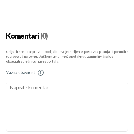
Komentari
(0)
Uključite se u raspravu – podijelite svoje mišljenje, postavite pitanja ili ponudite
svoj pogled na temu. Vaš komentar može potaknuti zanimljiv dijalog i
obogatiti zajednicu našeg portala.
Važna obavijest
!