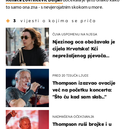
Renata Lovrinčević Buljan
dočekala je ljeto onako kako
to samo ona zna - s nevjerojatnim skokom u more.
3
vijesti o kojima se priča
ČUVA USPOMENU NA NJEGA
Njezinog oca obožavala je
cijela Hrvatska! Kći
neprežaljenog pjevača
projurila špicom na dva
kotača
PRED 20 TISUĆA LJUDI
Thompson izazvao ovacije
već na početku koncerta:
"Što ću kad sam slab..."
NADMAŠENA OČEKIVANJA
Thompson ruši brojke i u