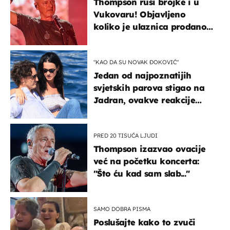
Thompson ruši brojke i u
Vukovaru! Objavljeno
koliko je ulaznica prodano
u kratkom vremenu
"KAO DA SU NOVAK ĐOKOVIĆ"
Jedan od najpoznatijih
svjetskih parova stigao na
Jadran, ovakve reakcije
vjerojatno nisu očekivali
PRED 20 TISUĆA LJUDI
Thompson izazvao ovacije
već na početku koncerta:
"Što ću kad sam slab..."
SAMO DOBRA PISMA
Poslušajte kako to zvuči