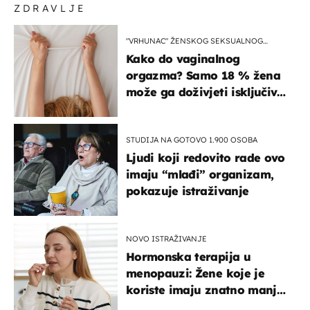
ZDRAVLJE
"VRHUNAC" ŽENSKOG SEKSUALNOG
ISKUSTVA
Kako do vaginalnog
orgazma? Samo 18 % žena
može ga doživjeti isključivo
na ovaj način
STUDIJA NA GOTOVO 1.900 OSOBA
Ljudi koji redovito rade ovo
imaju “mlađi” organizam,
pokazuje istraživanje
NOVO ISTRAŽIVANJE
Hormonska terapija u
menopauzi: Žene koje je
koriste imaju znatno manji
rizik od ovoga