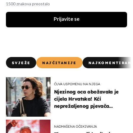
1500 znakova preostalo
Prijavite se
SVJEŽE
NAJČITANIJE
NAJKOMENTIRAN
ČUVA USPOMENU NA NJEGA
Njezinog oca obožavala je
cijela Hrvatska! Kći
neprežaljenog pjevača
projurila špicom na dva
kotača
NADMAŠENA OČEKIVANJA