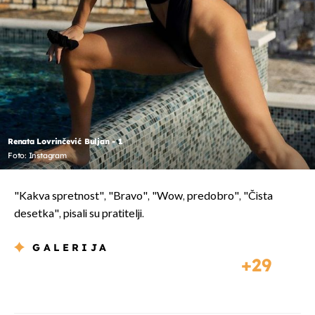
Renata Lovrinčević Buljan - 1
Foto: Instagram
"Kakva spretnost", "Bravo", "Wow, predobro", "Čista
desetka", pisali su pratitelji.
GALERIJA
29