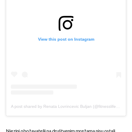
View this post on Instagram
A post shared by Renata Lovrincevic Buljan (@fitnesslife_by_renata_)
Njezini obožavatelji na društvenim mrežama nisu ostali