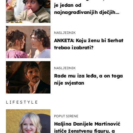
je jedan od
najnagrađivanijih dječjih
glumaca
NASLJEDNIK
ANKETA: Koju ženu bi Serhat
trebao izabrati?
NASLJEDNIK
Rade mu iza leđa, a on toga
nije svjestan
LIFESTYLE
POPUT SIRENE
Haljina Danijele Martinović
ističe ženstvenu figuru, a