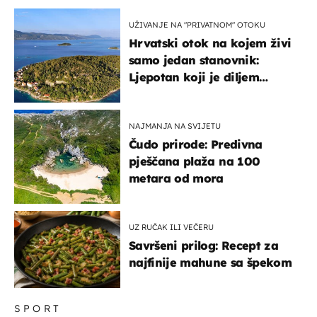
UŽIVANJE NA "PRIVATNOM" OTOKU
Hrvatski otok na kojem živi
samo jedan stanovnik:
Ljepotan koji je diljem
svijeta poznat po svojem
"bijelom zlatu"
NAJMANJA NA SVIJETU
Čudo prirode: Predivna
pješčana plaža na 100
metara od mora
UZ RUČAK ILI VEČERU
Savršeni prilog: Recept za
najfinije mahune sa špekom
SPORT