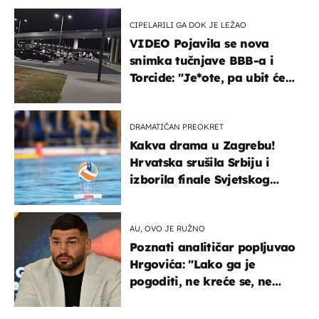
CIPELARILI GA DOK JE LEŽAO
VIDEO Pojavila se nova
snimka tučnjave BBB-a i
Torcide: "Je*ote, pa ubit će
ga!"
DRAMATIČAN PREOKRET
Kakva drama u Zagrebu!
Hrvatska srušila Srbiju i
izborila finale Svjetskog
prvenstva
AU, OVO JE RUŽNO
Poznati analitičar popljuvao
Hrgovića: "Lako ga je
pogoditi, ne kreće se, ne
koristi noge..."