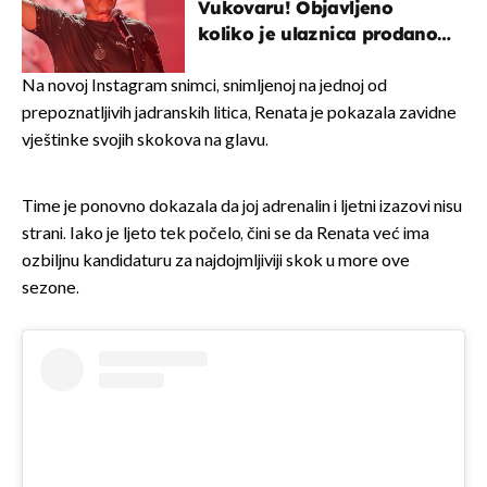
Vukovaru! Objavljeno
koliko je ulaznica prodano
u kratkom vremenu
Na novoj Instagram snimci, snimljenoj na jednoj od
prepoznatljivih jadranskih litica, Renata je pokazala zavidne
vještinke svojih skokova na glavu.
Time je ponovno dokazala da joj adrenalin i ljetni izazovi nisu
strani. Iako je ljeto tek počelo, čini se da Renata već ima
ozbiljnu kandidaturu za najdojmljiviji skok u more ove
sezone.