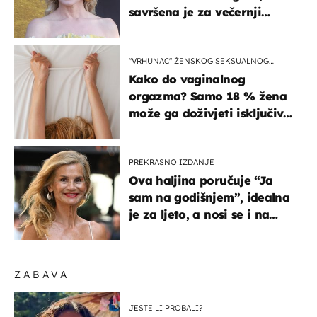
savršena je za večernji
izlazak na moru
"VRHUNAC" ŽENSKOG SEKSUALNOG
ISKUSTVA
Kako do vaginalnog
orgazma? Samo 18 % žena
može ga doživjeti isključivo
na ovaj način
PREKRASNO IZDANJE
Ova haljina poručuje “Ja
sam na godišnjem”, idealna
je za ljeto, a nosi se i na
zagrebačkoj špici
ZABAVA
JESTE LI PROBALI?