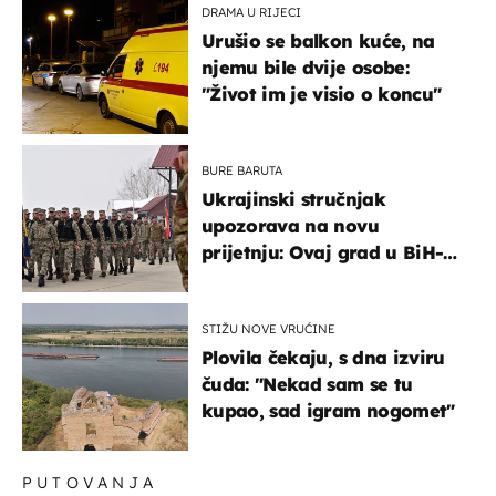
DRAMA U RIJECI
Urušio se balkon kuće, na
njemu bile dvije osobe:
"Život im je visio o koncu"
BURE BARUTA
Ukrajinski stručnjak
upozorava na novu
prijetnju: Ovaj grad u BiH-u
bi mogao biti žarište
STIŽU NOVE VRUĆINE
Plovila čekaju, s dna izviru
čuda: "Nekad sam se tu
kupao, sad igram nogomet"
PUTOVANJA