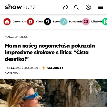
Dnevnik.hr
Vijesti
Sport
Putovanja
Lifestyle
"KAKVA SPRETNOST!"
Mama našeg nogometaša pokazala
impresivne skokove s litice: "Čista
desetka!"
Piše
I.G.
,
23.06.2025 @ 21:14
CELEBRITY
KOMENTARI
OMOGUĆI OBAVIJESTI