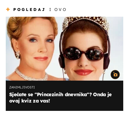
POGLEDAJ
I OVO
ZANIMLJIVOSTI
Sjećate se "Princezinih dnevnika"? Onda je
ovaj kviz za vas!