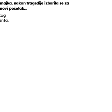
majka, nakon tragedije izborila se za
novi početak...
kog
enta.