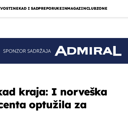
IVOSTI
NEKAD I SAD
PREPORUKE
INMAGAZIN
CLUBZONE
ad kraja: I norveška
enta optužila za