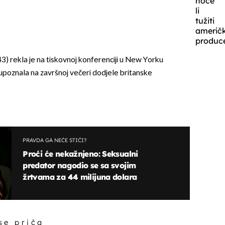
hoće
li
tužiti
američ
produc
3) rekla je na tiskovnoj konferenciji u New Yorku
upoznala na završnoj večeri dodjele britanske
PRAVDA GA NEĆE STIĆI?
Proći će nekažnjeno: Seksualni
predator nagodio se sa svojim
žrtvama za 44 milijuna dolara
 se priča