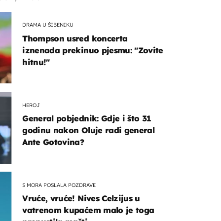
DRAMA U ŠIBENIKU
Thompson usred koncerta
iznenada prekinuo pjesmu: "Zovite
hitnu!"
HEROJ
General pobjednik: Gdje i što 31
godinu nakon Oluje radi general
Ante Gotovina?
S MORA POSLALA POZDRAVE
Vruće, vruće! Nives Celzijus u
vatrenom kupaćem malo je toga