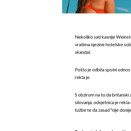
Nekoliko sati kasnije Weinstei
vratima njezine hotelske sobe
skandal.
Pošto je odbila spolni odnos s
rekla je.
S obzirom na to da britanski
silovanja, odvjetnica je rek
tužbe te da zasad "nije donij