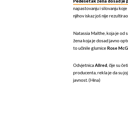
Pedesetak žena dosad je 
napastovanju i silovanju koje
njihov iskaz još nije rezultir
Natassia Malthe, koja je od 
žena koja je dosad javno optu
to učinile glumice
Rose Mc
Odvjetnica
Allred
, čije su če
producenta, rekla je da su joj
javnost. (Hina)