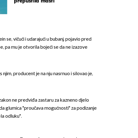
prepustila mašti
n se, vičući i udarajući u bubanj, pojavio pred
, pa mu je otvorila bojeći se da ne izazove
OMOGUĆI OBAVIJESTI
 njim, producent je na nju nasrnuo i silovao je,
 zakon ne predviđa zastaru za kazneno djelo
la da glumica "proučava mogućnosti" za podizanje
ela odluku".