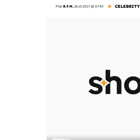
CELEBRITY
Piše
B.F.M.
,
26.10.2017 @ 07:45
showbuzz