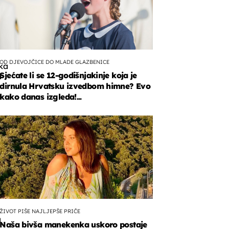
OD DJEVOJČICE DO MLADE GLAZBENICE
ka
Sjećate li se 12-godišnjakinje koja je
a
dirnula Hrvatsku izvedbom himne? Evo
kako danas izgleda!...
ein
u,
ŽIVOT PIŠE NAJLJEPŠE PRIČE
a
Naša bivša manekenka uskoro postaje