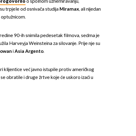
progovorilo
o spolnom uznemiravanju,
 su trpjele od osnivača studija
Miramax
, ali nijedan
ao optužnicom.
sredine 90-ih snimila pedesetak filmova, sedma je
žila Harveyja Weinsteina za silovanje. Prije nje su
Gowan
i
Asia Argento
.
tiri klijentice već javno istupile protiv američkog
 se obratile i druge žrtve koje će uskoro izaći u