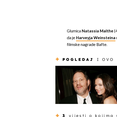
Glumica
Natassia Malthe
(4
da je
Harveyja Weinsteina
filmske nagrade Bafte.
POGLEDAJ
I OVO
3
vijesti o kojima