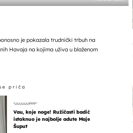
onosno je pokazala trudnički trbuh na
čnih Havaja na kojima uživa u blaženom
 se priča
"UUUUUUFFFF"
Vau, koje noge! Ružičasti badić
istaknuo je najbolje adute Maje
Šuput