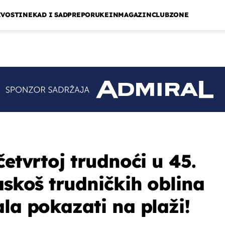
IVOSTI
NEKAD I SAD
PREPORUKE
INMAGAZIN
CLUBZONE
četvrtoj trudnoći u 45.
askoš trudničkih oblina
ala pokazati na plaži!