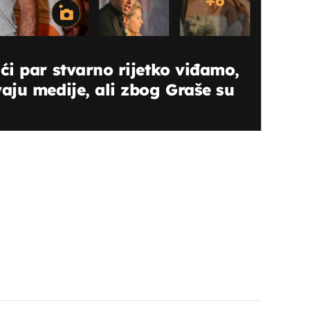
+
6
i par stvarno rijetko viđamo,
ju medije, ali zbog Graše su