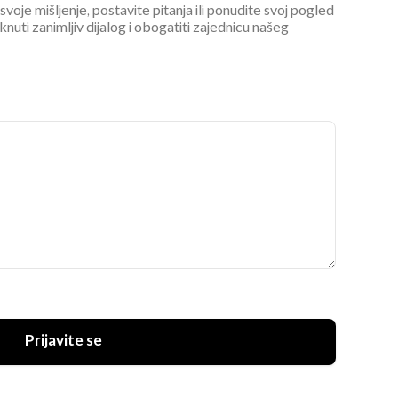
 svoje mišljenje, postavite pitanja ili ponudite svoj pogled
ti zanimljiv dijalog i obogatiti zajednicu našeg
Prijavite se