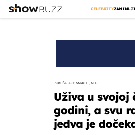
CELEBRITY
ZANIMLJ
POKUŠALA SE SAKRITI, ALI...
Uživa u svojoj 
godini, a svu r
jedva je doček