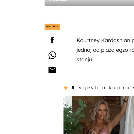
PODIJELI
Kourtney Kardashian p
jednoj od plaža egzoti
stanju.
3
vijesti o kojima