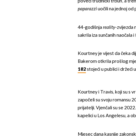
poveći trudnički trbuh, a tr
paparazzi
uočili na jednoj od 
44-godišnja
reality
-zvijezda 
sakrila iza sunčanih naočala i
Kourtney je vijest da čeka 
Bakerom otkrila prošlog mje
182
stojeći u publici i držeći
Kourtney i Travis, koji su s 
započeli su svoju romansu 202
prijatelji. Vjenčali su se 2
kapelici u Los Angelesu, a obo
Mjesec dana kasnije zakonski 