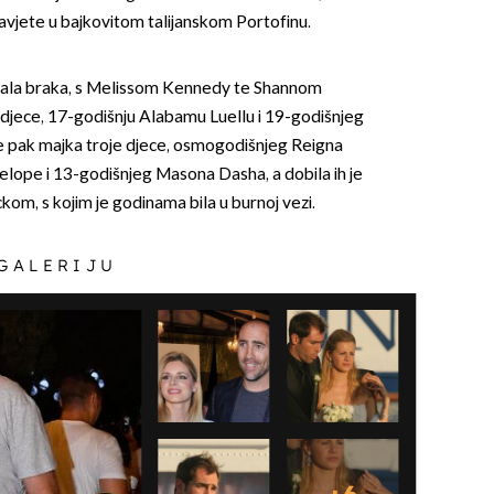
i zavjete u bajkovitom talijanskom Portofinu.
pala braka, s Melissom Kennedy te Shannom
 djece, 17-godišnju Alabamu Luellu i 19-godišnjeg
 pak majka troje djece, osmogodišnjeg Reigna
lope i 13-godišnjeg Masona Dasha, a dobila ih je
OMOGUĆI OBAVIJESTI
kom, s kojim je godinama bila u burnoj vezi.
 GALERIJU