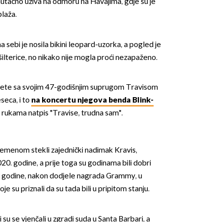
enutačno uživa na odmoru na Havajima, gdje su je
plaža.
na sebi je nosila bikini leopard-uzorka, a pogled je
 šilterice, no nikako nije mogla proći nezapaženo.
dijete sa svojim 47-godišnjim suprugom Travisom
seca, i to
na koncertu njegova benda Blink-
 u rukama natpis "Travise, trudna sam".
vremenom stekli zajednički nadimak Kravis,
0. godine, a prije toga su godinama bili dobri
022. godine, nakon dodjele nagrada Grammy, u
je su priznali da su tada bili u pripitom stanju.
su se vjenčali u zgradi suda u Santa Barbari, a