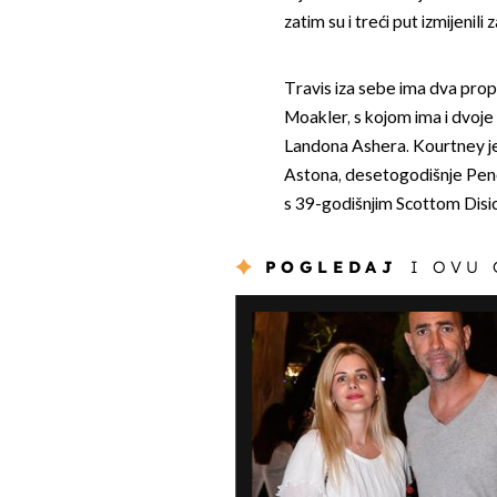
zatim su i treći put izmijenil
Travis iza sebe ima dva pro
Moakler, s kojom ima i dvoje
Landona Ashera. Kourtney je
Astona, desetogodišnje Pene
s 39-godišnjim Scottom Disic
POGLEDAJ
I OVU