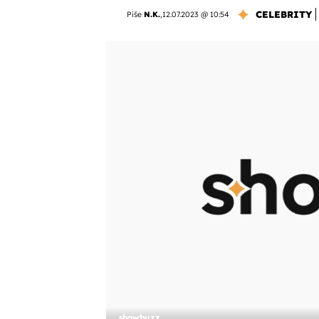
CELEBRITY
Piše
N.K.
,
12.07.2023 @ 10:54
showbuzz