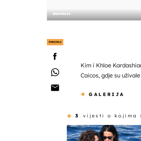
showbuzz
PODIJELI
Kim i Khloe Kardashian 
Caicos, gdje su užival
GALERIJA
3
vijesti o kojima