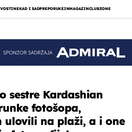
IVOSTI
NEKAD I SAD
PREPORUKE
INMAGAZIN
CLUBZONE
o sestre Kardashian
trunke fotošopa,
 ulovili na plaži, a i one