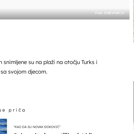
Foto: DNEVNIK.hr
snimljene su na plaži na otočju Turks i
e sa svojom djecom.
 se priča
"KAO DA SU NOVAK ĐOKOVIĆ"