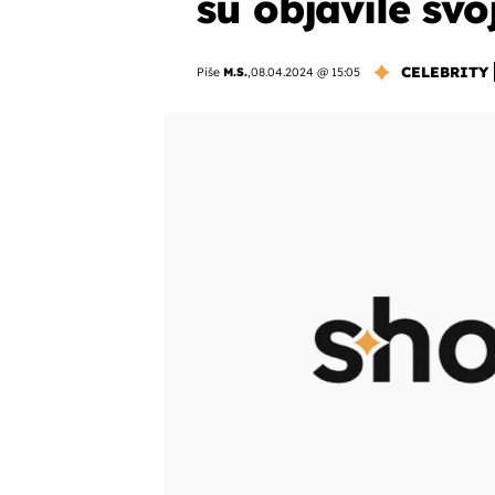
su objavile svoj
CELEBRITY
Piše
M.S.
,
08.04.2024 @ 15:05