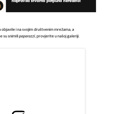
napravila stvarno potpuno nerealno!
 objavile i na svojim društvenim mrežama, a
je su snimili
paparazzi
, provjerite u našoj galeriji.
OMOGUĆI OBAVIJESTI