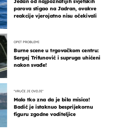
Jedan od najpoznatijih svjetskih
parova stigao na Jadran, ovakve
reakcije vjerojatno nisu očekivali
OPET PROBLEMI
Burne scene u trgovačkom centru:
Sergej Trifunović i supruga uhićeni
nakon svađe!
"VRUĆE JE OVDJE"
Malo tko zna da je bila misica!
Badić je istaknuo besprijekornu
figuru zgodne voditeljice