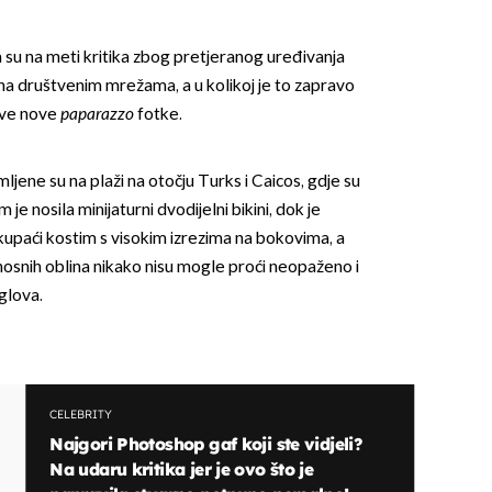
su na meti kritika zbog pretjeranog uređivanja
e na društvenim mrežama, a u kolikoj je to zapravo
hove nove
paparazzo
fotke.
mljene su na plaži na otočju Turks i Caicos, gdje su
je nosila minijaturni dvodijelni bikini, dok je
kupaći kostim s visokim izrezima na bokovima, a
nosnih oblina nikako nisu mogle proći neopaženo i
uglova.
CELEBRITY
Najgori Photoshop gaf koji ste vidjeli?
Na udaru kritika jer je ovo što je