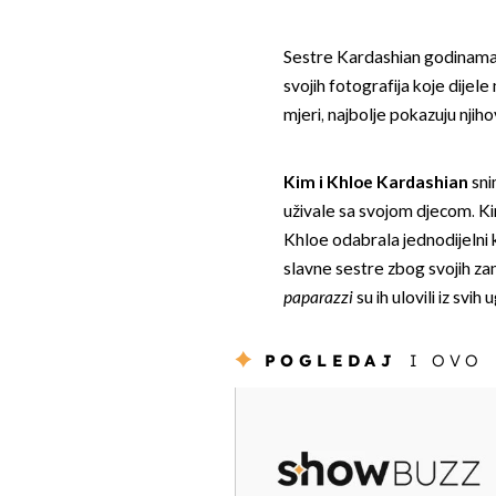
Sestre Kardashian godinama 
svojih fotografija koje dijel
mjeri, najbolje pokazuju nji
Kim i Khloe Kardashian
sni
uživale sa svojom djecom. Kim 
Khloe odabrala jednodijelni 
slavne sestre zbog svojih za
paparazzi
su ih ulovili iz svih 
POGLEDAJ
I OVO