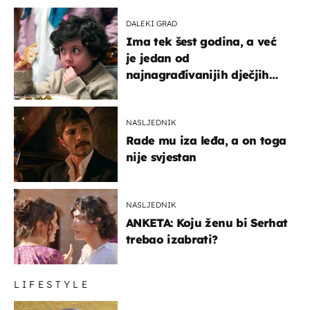
DALEKI GRAD
Ima tek šest godina, a već
je jedan od
najnagrađivanijih dječjih
glumaca
NASLJEDNIK
Rade mu iza leđa, a on toga
nije svjestan
NASLJEDNIK
ANKETA: Koju ženu bi Serhat
trebao izabrati?
LIFESTYLE