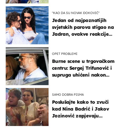
naslijediti
"KAO DA SU NOVAK ĐOKOVIĆ"
Jedan od najpoznatijih
svjetskih parova stigao na
Jadran, ovakve reakcije
vjerojatno nisu očekivali
OPET PROBLEMI
Burne scene u trgovačkom
centru: Sergej Trifunović i
supruga uhićeni nakon
svađe!
SAMO DOBRA PISMA
Poslušajte kako to zvuči
kad Nina Badrić i Jakov
Jozinović zapjevaju
Oliverov hit!