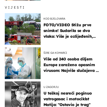
VIJESTI
KOD BJELOVARA
FOTO/VIDEO Stižu prve
snimke! Sudarila se dva
vlaka: Više je ozlijeđenih,
hitne službe na terenu
ŠIRE GA KOMARCI
Više od 240 osoba diljem
Europe zaraženo opasnim
virusom: Najviše slučajeva u
našem susjedstvu
U ZAGORJU
U teškoj nesreći poginuo
vatrogasac i motociklst
Matija: "Ostavio je trag"