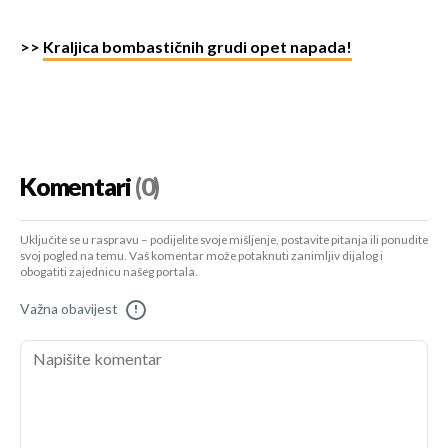
>>
Kraljica bombastičnih grudi opet napada!
Komentari
(0)
Uključite se u raspravu – podijelite svoje mišljenje, postavite pitanja ili ponudite
svoj pogled na temu. Vaš komentar može potaknuti zanimljiv dijalog i
obogatiti zajednicu našeg portala.
Važna obavijest
!