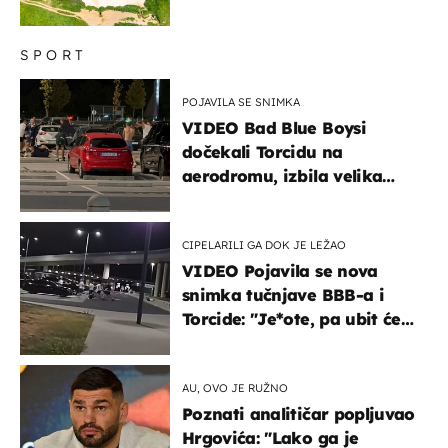
SPORT
POJAVILA SE SNIMKA
VIDEO Bad Blue Boysi
dočekali Torcidu na
aerodromu, izbila velika
masovna tučnjava
CIPELARILI GA DOK JE LEŽAO
VIDEO Pojavila se nova
snimka tučnjave BBB-a i
Torcide: "Je*ote, pa ubit će
ga!"
AU, OVO JE RUŽNO
Poznati analitičar popljuvao
Hrgovića: "Lako ga je