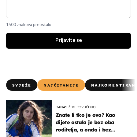
1500 znakova preostalo
Prijavite se
SVJEŽE
NAJČITANIJE
NAJKOMENTIRAN
DANAS ŽIVI POVUČENO
Znate li tko je ovo? Kao
dijete ostala je bez oba
roditelja, a onda i bez
milijuna koje je trebala