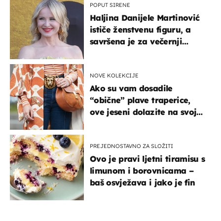
POPUT SIRENE
Haljina Danijele Martinović
ističe ženstvenu figuru, a
savršena je za večernji
izlazak na moru
NOVE KOLEKCIJE
Ako su vam dosadile
“obične” plave traperice,
ove jeseni dolazite na svoje
- izdvajamo 15 hit modela
PREJEDNOSTAVNO ZA SLOŽITI
Ovo je pravi ljetni tiramisu s
limunom i borovnicama –
baš osvježava i jako je fin