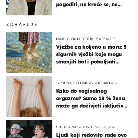
pogoditi, ne kreće se, ne
koristi noge..."
ZDRAVLJE
NAJSIGURNIJI OBLIK REKREACIJE
Vježbe za koljeno u moru: 5
sigurnih vježbi koje mogu
smanjiti bol i poboljšati
pokretljivost
"VRHUNAC" ŽENSKOG SEKSUALNOG
ISKUSTVA
Kako do vaginalnog
orgazma? Samo 18 % žena
može ga doživjeti isključivo
na ovaj način
STUDIJA NA GOTOVO 1.900 OSOBA
Ljudi koji redovito rade ovo