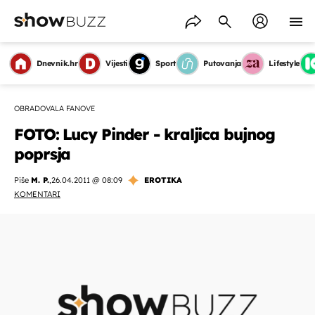
Dnevnik.hr
Vijesti
Sport
Putovanja
Lifestyle
OBRADOVALA FANOVE
FOTO: Lucy Pinder - kraljica bujnog
poprsja
Piše
M. P.
,
26.04.2011 @ 08:09
EROTIKA
KOMENTARI
OMOGUĆI OBAVIJESTI