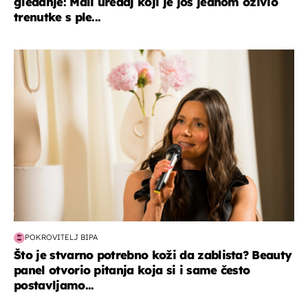
gledanje: Mali uređaj koji je još jednom oživio
trenutke s ple...
moda & ljepota
POKROVITELJ BIPA
Što je stvarno potrebno koži da zablista? Beauty
panel otvorio pitanja koja si i same često
postavljamo...