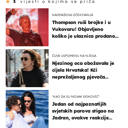
3
vijesti o kojima se priča
NADMAŠENA OČEKIVANJA
Thompson ruši brojke i u
Vukovaru! Objavljeno
koliko je ulaznica prodano
u kratkom vremenu
ČUVA USPOMENU NA NJEGA
Njezinog oca obožavala je
cijela Hrvatska! Kći
neprežaljenog pjevača
projurila špicom na dva
kotača
"KAO DA SU NOVAK ĐOKOVIĆ"
Jedan od najpoznatijih
svjetskih parova stigao na
Jadran, ovakve reakcije
vjerojatno nisu očekivali