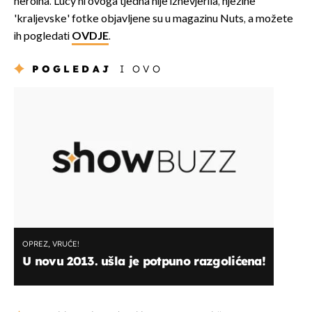
heroina. Lucy ni ovoga tjedna nije iznevjerila, njezine
'kraljevske' fotke objavljene su u magazinu Nuts, a možete
ih pogledati
OVDJE
.
POGLEDAJ
I OVO
OPREZ, VRUĆE!
U novu 2013. ušla je potpuno razgolićena!