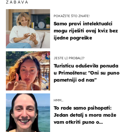
ZABAVA
POKAŽITE ŠTO ZNATE!
Samo pravi intelektualci
mogu riješiti ovaj kviz bez
ijedne pogreške
JESTE LI PROBALI?
Turisticu oduševila ponuda
u Primoštenu: "Oni su puno
pametniji od nas"
HMM…
To rade samo psihopati:
Jedan detalj s mora može
vam otkriti puno o
prijateljima