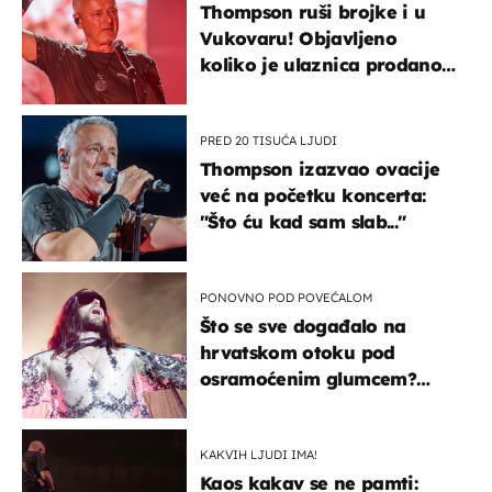
Thompson ruši brojke i u
Vukovaru! Objavljeno
koliko je ulaznica prodano
u kratkom vremenu
PRED 20 TISUĆA LJUDI
Thompson izazvao ovacije
već na početku koncerta:
"Što ću kad sam slab..."
PONOVNO POD POVEĆALOM
Što se sve događalo na
hrvatskom otoku pod
osramoćenim glumcem?
Bizarni prizori i danas
izazivaju nevjericu
KAKVIH LJUDI IMA!
Kaos kakav se ne pamti: