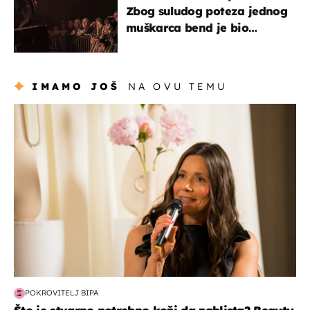
Zbog suludog poteza jednog
muškarca bend je bio
prisiljen prekinuti nastup
IMAMO JOŠ
NA OVU TEMU
moda & ljepota
POKROVITELJ BIPA