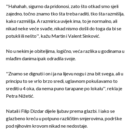
''Hahahah, sigurno da pridonosi, zato što otkad smo sjeli
zajedno, točno znamo tko šta treba raditi, tko šta razmišlja,
kako razmišlja. A razmirica uvijek ima, to je normalno, ali
nikad neke veće svađe, nikad nismo došli do toga da bi se
potukli ili nešto'', kažu Martin i Valent Sinković.
No u nekim je obiteljima, logično, veća razlika u godinama u
mlađim danima ipak odradila svoje.
''Znamo se dignuti i on i ja na lijevu nogu i zna bit svega, ali u
principu to se vrlo brzo sredi, uglavnom pokušavamo to
srediti u 4 oka, da nema puno tarapane po lokalu'', rekla je
Petra Nižetić.
Natali i Filip Dizdar dijele ljubav prema glazbi. I iako se
glazbeno kreću u potpuno različitim smjerovima, podrške
pod njihovim krovom nikad ne nedostaje.