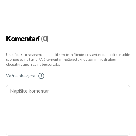
Komentari
(0)
Uključite se u raspravu – podijelite svoje mišljenje, postavite pitanja ili ponudite
svoj pogled na temu. Vaš komentar može potaknuti zanimljiv dijalog i
obogatiti zajednicu našeg portala.
Važna obavijest
!