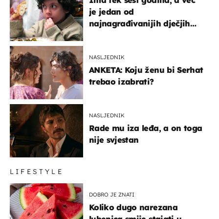
je jedan od
najnagrađivanijih dječjih
glumaca
NASLJEDNIK
ANKETA: Koju ženu bi Serhat
trebao izabrati?
NASLJEDNIK
Rade mu iza leđa, a on toga
nije svjestan
LIFESTYLE
DOBRO JE ZNATI
Koliko dugo narezana
lubenica smije stajati u