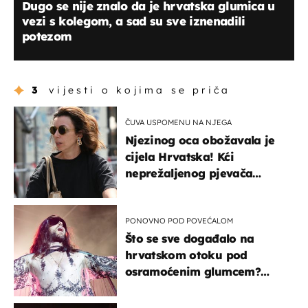
Dugo se nije znalo da je hrvatska glumica u
vezi s kolegom, a sad su sve iznenadili
potezom
3
vijesti o kojima se priča
ČUVA USPOMENU NA NJEGA
Njezinog oca obožavala je
cijela Hrvatska! Kći
neprežaljenog pjevača
projurila špicom na dva
kotača
PONOVNO POD POVEĆALOM
Što se sve događalo na
hrvatskom otoku pod
osramoćenim glumcem?
Bizarni prizori i danas
izazivaju nevjericu