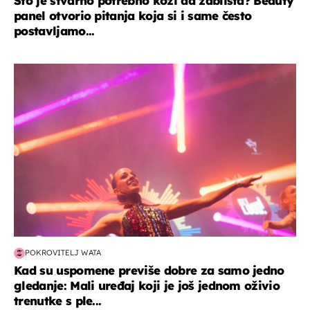
Što je stvarno potrebno koži da zablista? Beauty
panel otvorio pitanja koja si i same često
postavljamo...
kultura & zabava
POKROVITELJ WATA
Kad su uspomene previše dobre za samo jedno
gledanje: Mali uređaj koji je još jednom oživio
trenutke s ple...