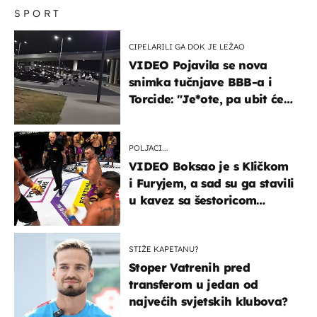
SPORT
CIPELARILI GA DOK JE LEŽAO
VIDEO Pojavila se nova
snimka tučnjave BBB-a i
Torcide: "Je*ote, pa ubit će
ga!"
POLJACI...
VIDEO Boksao je s Kličkom
i Furyjem, a sad su ga stavili
u kavez sa šestoricom
Roma! Pogledajte kako je
završilo
STIŽE KAPETANU?
Stoper Vatrenih pred
transferom u jedan od
najvećih svjetskih klubova?