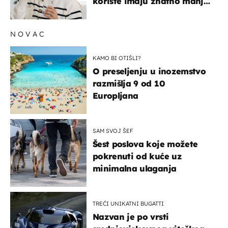
koriste imaju znatno manji
rizik od ovoga
NOVAC
KAMO BI OTIŠLI?
O preseljenju u inozemstvo
razmišlja 9 od 10
Europljana
SAM SVOJ ŠEF
Šest poslova koje možete
pokrenuti od kuće uz
minimalna ulaganja
TREĆI UNIKATNI BUGATTI
Nazvan je po vrsti