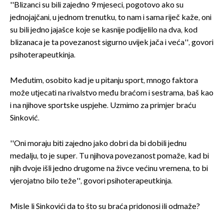
''Blizanci su bili zajedno 9 mjeseci, pogotovo ako su
jednojajčani, u jednom trenutku, to nam i sama riječ kaže, oni
su bili jedno jajašce koje se kasnije podijelilo na dva, kod
blizanaca je ta povezanost sigurno uvijek jača i veća'', govori
psihoterapeutkinja.
Međutim, osobito kad je u pitanju sport, mnogo faktora
može utjecati na rivalstvo među braćom i sestrama, baš kao
i na njihove sportske uspjehe. Uzmimo za primjer braću
Sinković.
''Oni moraju biti zajedno jako dobri da bi dobili jednu
medalju, to je super. Tu njihova povezanost pomaže, kad bi
njih dvoje išli jedno drugome na živce većinu vremena, to bi
vjerojatno bilo teže'', govori psihoterapeutkinja.
Misle li Sinkovići da to što su braća pridonosi ili odmaže?