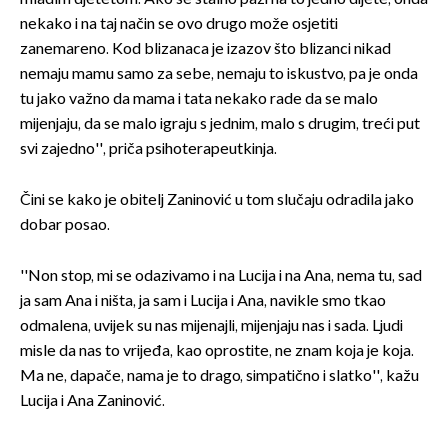
nekako i na taj način se ovo drugo može osjetiti
zanemareno. Kod blizanaca je izazov što blizanci nikad
nemaju mamu samo za sebe, nemaju to iskustvo, pa je onda
tu jako važno da mama i tata nekako rade da se malo
mijenjaju, da se malo igraju s jednim, malo s drugim, treći put
svi zajedno'', priča psihoterapeutkinja.
Čini se kako je obitelj Zaninović u tom slučaju odradila jako
dobar posao.
''Non stop, mi se odazivamo i na Lucija i na Ana, nema tu, sad
ja sam Ana i ništa, ja sam i Lucija i Ana, navikle smo tkao
odmalena, uvijek su nas mijenajli, mijenjaju nas i sada. Ljudi
misle da nas to vrijeđa, kao oprostite, ne znam koja je koja.
Ma ne, dapače, nama je to drago, simpatično i slatko'', kažu
Lucija i Ana Zaninović.