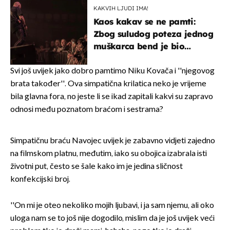
KAKVIH LJUDI IMA!
Kaos kakav se ne pamti:
Zbog suludog poteza jednog
muškarca bend je bio
prisiljen prekinuti nastup
Svi još uvijek jako dobro pamtimo Niku Kovača i ''njegovog
brata također''. Ova simpatična krilatica neko je vrijeme
bila glavna fora, no jeste li se ikad zapitali kakvi su zapravo
odnosi među poznatom braćom i sestrama?
Simpatičnu braću Navojec uvijek je zabavno vidjeti zajedno
na filmskom platnu, međutim, iako su obojica izabrala isti
životni put, često se šale kako im je jedina sličnost
konfekcijski broj.
''On mi je oteo nekoliko mojih ljubavi, i ja sam njemu, ali oko
uloga nam se to još nije dogodilo, mislim da je još uvijek veći