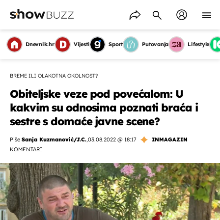
Dnevnik.hr
Vijesti
Sport
Putovanja
Lifestyle
BREME ILI OLAKOTNA OKOLNOST?
Obiteljske veze pod povećalom: U
kakvim su odnosima poznati braća i
sestre s domaće javne scene?
Piše
Sanja Kuzmanović/J.C.
,
03.08.2022 @ 18:17
INMAGAZIN
KOMENTARI
OMOGUĆI OBAVIJESTI