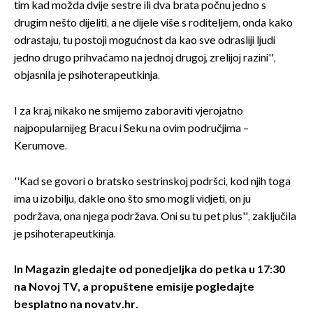
tim kad možda dvije sestre ili dva brata počnu jedno s
drugim nešto dijeliti, a ne dijele više s roditeljem, onda kako
odrastaju, tu postoji mogućnost da kao sve odrasliji ljudi
jedno drugo prihvaćamo na jednoj drugoj, zrelijoj razini'',
objasnila je psihoterapeutkinja.
I za kraj, nikako ne smijemo zaboraviti vjerojatno
najpopularnijeg Bracu i Seku na ovim područjima –
Kerumove.
''Kad se govori o bratsko sestrinskoj podršci, kod njih toga
ima u izobilju, dakle ono što smo mogli vidjeti, on ju
podržava, ona njega podržava. Oni su tu pet plus'', zaključila
je psihoterapeutkinja.
In Magazin gledajte od ponedjeljka do petka u 17:30
na Novoj TV, a
propuštene emisije pogledajte
besplatno na novatv.hr.