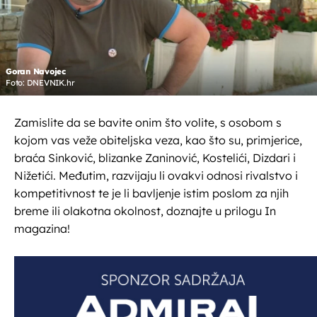
Goran Navojec
Foto: DNEVNIK.hr
Zamislite da se bavite onim što volite, s osobom s
kojom vas veže obiteljska veza, kao što su, primjerice,
braća Sinković, blizanke Zaninović, Kostelići, Dizdari i
Nižetići. Međutim, razvijaju li ovakvi odnosi rivalstvo i
kompetitivnost te je li bavljenje istim poslom za njih
breme ili olakotna okolnost, doznajte u prilogu In
magazina!