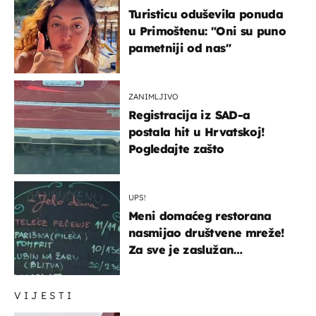
Turisticu oduševila ponuda
u Primoštenu: "Oni su puno
pametniji od nas"
ZANIMLJIVO
Registracija iz SAD-a
postala hit u Hrvatskoj!
Pogledajte zašto
UPS!
Meni domaćeg restorana
nasmijao društvene mreže!
Za sve je zaslužan
urnebesan naziv jela
VIJESTI