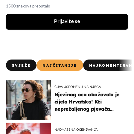
1500 znakova preostalo
Prijavite se
SVJEŽE
NAJČITANIJE
NAJKOMENTIRAN
ČUVA USPOMENU NA NJEGA
Njezinog oca obožavala je
cijela Hrvatska! Kći
neprežaljenog pjevača
projurila špicom na dva
kotača
NADMAŠENA OČEKIVANJA