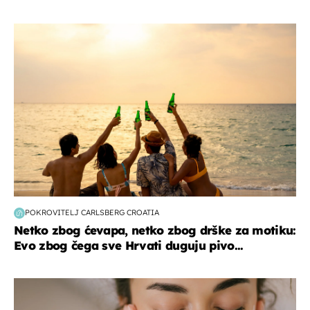
zanimljivosti
POKROVITELJ CARLSBERG CROATIA
Netko zbog ćevapa, netko zbog drške za motiku:
Evo zbog čega sve Hrvati duguju pivo...
moda & ljepota