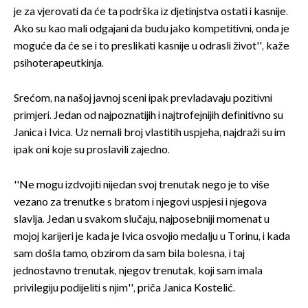
je za vjerovati da će ta podrška iz djetinjstva ostati i kasnije.
Ako su kao mali odgajani da budu jako kompetitivni, onda je
moguće da će se i to preslikati kasnije u odrasli život'', kaže
psihoterapeutkinja.
Srećom, na našoj javnoj sceni ipak prevladavaju pozitivni
primjeri. Jedan od najpoznatijih i najtrofejnijih definitivno su
Janica i Ivica. Uz nemali broj vlastitih uspjeha, najdraži su im
ipak oni koje su proslavili zajedno.
''Ne mogu izdvojiti nijedan svoj trenutak nego je to više
vezano za trenutke s bratom i njegovi uspjesi i njegova
slavlja. Jedan u svakom slučaju, najposebniji momenat u
mojoj karijeri je kada je Ivica osvojio medalju u Torinu, i kada
sam došla tamo, obzirom da sam bila bolesna, i taj
jednostavno trenutak, njegov trenutak, koji sam imala
privilegiju podijeliti s njim'', priča Janica Kostelić.