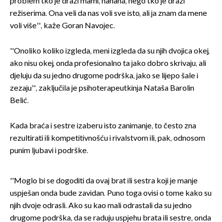
problem tko je draži mami, hahaha, nego tko je draži
režiserima. Ona veli da nas voli sve isto, ali ja znam da mene
voli više'', kaže Goran Navojec.
''Onoliko koliko izgleda, meni izgleda da su njih dvojica okej,
ako nisu okej, onda profesionalno ta jako dobro skrivaju, ali
djeluju da su jedno drugome podrška, jako se lijepo šale i
zezaju'', zaključila je psihoterapeutkinja Nataša Barolin
Belić.
Kada braća i sestre izaberu isto zanimanje, to često zna
rezultirati ili kompetitivnošću i rivalstvom ili, pak, odnosom
punim ljubavi i podrške.
''Moglo bi se dogoditi da ovaj brat ili sestra koji je manje
uspješan onda bude zavidan. Puno toga ovisi o tome kako su
njih dvoje odrasli. Ako su kao mali odrastali da su jedno
drugome podrška, da se raduju uspjehu brata ili sestre, onda