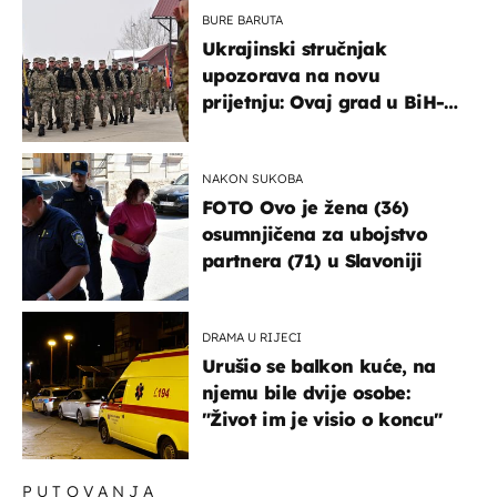
BURE BARUTA
Ukrajinski stručnjak
upozorava na novu
prijetnju: Ovaj grad u BiH-u
bi mogao biti žarište
NAKON SUKOBA
FOTO Ovo je žena (36)
osumnjičena za ubojstvo
partnera (71) u Slavoniji
DRAMA U RIJECI
Urušio se balkon kuće, na
njemu bile dvije osobe:
"Život im je visio o koncu"
PUTOVANJA