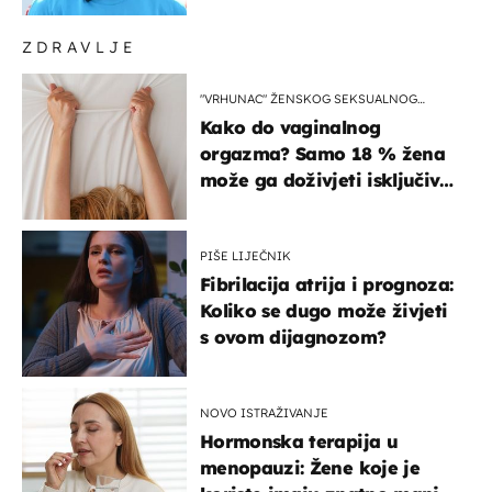
ZDRAVLJE
"VRHUNAC" ŽENSKOG SEKSUALNOG
ISKUSTVA
Kako do vaginalnog
orgazma? Samo 18 % žena
može ga doživjeti isključivo
na ovaj način
PIŠE LIJEČNIK
Fibrilacija atrija i prognoza:
Koliko se dugo može živjeti
s ovom dijagnozom?
NOVO ISTRAŽIVANJE
Hormonska terapija u
menopauzi: Žene koje je