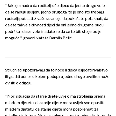
''Jako je mudro da roditelji uče djecu da jedno drugo vole i
da se raduju uspjehu jedno drugoga, to je ono što trebaju
roditelji poticati. S vaše strane je da pokušate potaknuti, da
dajete takve aktivnosti djeci da oni jedno drugome budu
podrška i da se vole i nadate se da će to biti što je bolje
moguće'', govori Nataša Barolin Belić.
Stručnjaci upozoravaju da to hoće li djeca osjećati rivalstvo
ili graditi odnos u kojem podupiru jedno drugo uvelike može
ovisiti o odgoju.
''Npr. situacija da starije dijete uvijek ima strpljenja prema
mlađem djetetu, da starije dijete mora uvijek sve opustiti
mlađem djetetu, da starije dijete mora pospremati za
mlađim djetetom. Ako se stalno pazi na to jedno dijete, onda