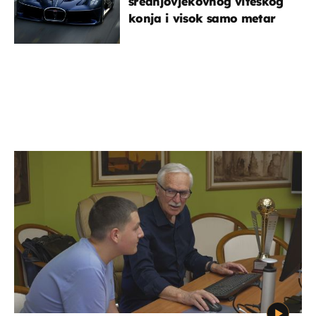
srednjovjekovnog viteškog
konja i visok samo metar