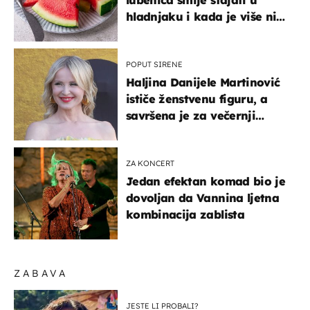
hladnjaku i kada je više nije
sigurno jesti?
POPUT SIRENE
Haljina Danijele Martinović
ističe ženstvenu figuru, a
savršena je za večernji
izlazak na moru
ZA KONCERT
Jedan efektan komad bio je
dovoljan da Vannina ljetna
kombinacija zablista
ZABAVA
JESTE LI PROBALI?