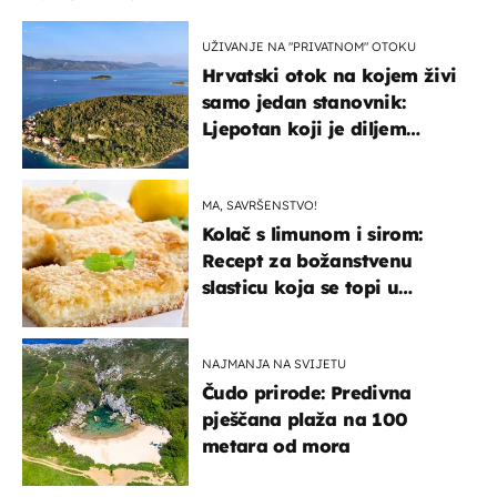
UŽIVANJE NA "PRIVATNOM" OTOKU
Hrvatski otok na kojem živi
samo jedan stanovnik:
Ljepotan koji je diljem
svijeta poznat po svojem
"bijelom zlatu"
MA, SAVRŠENSTVO!
Kolač s limunom i sirom:
Recept za božanstvenu
slasticu koja se topi u
ustima
NAJMANJA NA SVIJETU
Čudo prirode: Predivna
pješčana plaža na 100
metara od mora