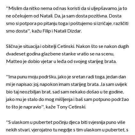
''Mislim da nitko nema od nas koristi da si uljepšavamo, ja to
ne očekujem od Natali. Da, ja sam dosta pozitivna. Dosta
smo si potpora po pitanju toga i poštujemo si izričaje, različiti
smo dosta'', kažu Filip i Natali Dizdar.
Slična je situacija i obitelji Cetinski. Nakon što se nakon dugih
dvadeset godina glazbene stanke vratio se na scenu,
Matteo je dobio vjetar u leđa od svojeg starijeg brata.
''Ima punu moju podršku, jako je sretan radi toga, jedan dan
mi je napisao: joj, napokon imam starijeg brata. Ja sam uvijek
bio taj neozbiljan brat, sad sam nekako došao u te godine,
jako mu je stalo do mog mišljenja i baš sam potpuno podržao
to što je napravio'', kaže Tony Cetinski.
''S ulaskom u pubertet počinju djeca biti svjesnija puno više
nekih stvari, vjerojatno tu negdje s tim ulaskom u pubertet, s